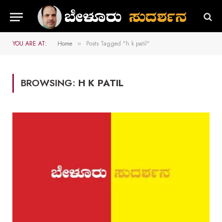
YOU ARE AT:
Home
Posts Tagged "h k patil"
»
BROWSING:
H K PATIL