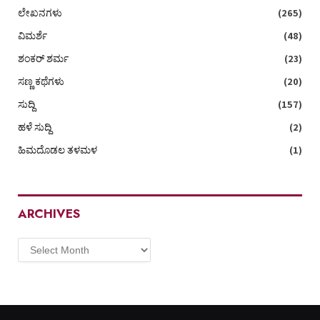
ಲೇಖನಗಳು
(265)
ವಿಮರ್ಶೆ
(48)
ಶಂಕರ್ ಶರ್ಮ
(23)
ಸಣ್ಣ ಕಥೆಗಳು
(20)
ಸುದ್ದಿ
(157)
ಹಳೆ ಸುದ್ದಿ
(2)
ಹಿಮದೊಡಲ ತಳಮಳ
(1)
ARCHIVES
Archives