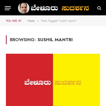
YOU ARE AT:
Home
Posts Tagged "sushil mantri"
»
BROWSING:
SUSHIL MANTRI