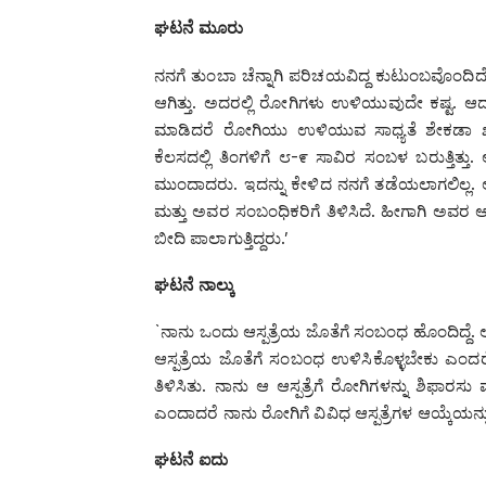
ಘಟನೆ
ಮೂರು
ನನಗೆ ತುಂಬಾ ಚೆನ್ನಾಗಿ ಪರಿಚಯವಿದ್ದ ಕುಟುಂಬವೊಂದಿದೆ.
ಆಗಿತ್ತು. ಅದರಲ್ಲಿ ರೋಗಿಗಳು ಉಳಿಯುವುದೇ ಕಷ್ಟ. ಆದರೆ ಆ
ಮಾಡಿದರೆ ರೋಗಿಯು ಉಳಿಯುವ ಸಾಧ್ಯತೆ ಶೇಕಡಾ ೫೦ರಷ
ಕೆಲಸದಲ್ಲಿ ತಿಂಗಳಿಗೆ ೮-೯ ಸಾವಿರ ಸಂಬಳ ಬರುತ್ತಿತ್
ಮುಂದಾದರು. ಇದನ್ನು ಕೇಳಿದ ನನಗೆ ತಡೆಯಲಾಗಲಿಲ್ಲ.
ಮತ್ತು ಅವರ ಸಂಬಂಧಿಕರಿಗೆ ತಿಳಿಸಿದೆ. ಹೀಗಾಗಿ ಅವರ ಆಸ
ಬೀದಿ ಪಾಲಾಗುತ್ತಿದ್ದರು.’
ಘಟನೆ
ನಾಲ್ಕು
`ನಾನು ಒಂದು ಆಸ್ಪತ್ರೆಯ ಜೊತೆಗೆ ಸಂಬಂಧ ಹೊಂದಿದ್
ಆಸ್ಪತ್ರೆಯ ಜೊತೆಗೆ ಸಂಬಂಧ ಉಳಿಸಿಕೊಳ್ಳಬೇಕು ಎಂದರೆ
ತಿಳಿಸಿತು. ನಾನು ಆ ಆಸ್ಪತ್ರೆಗೆ ರೋಗಿಗಳನ್ನು ಶಿಫಾರಸು ಮ
ಎಂದಾದರೆ ನಾನು ರೋಗಿಗೆ ವಿವಿಧ ಆಸ್ಪತ್ರೆಗಳ ಆಯ್ಕೆಯನ್ನು
ಘಟನೆ
ಐದು