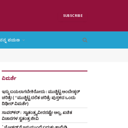
SUBSCRIBE
ನನ್ನ ಪಯಣ
ವಿಮರ್ಶೆ
ಇನ್ನು ಬಯಲಾಗಬೇಕಿರೋದು : ಮುಚ್ಚಿಟ್ಟ ಅಂಬೇಡ್ಕರ್
ಚರಿತ್ರೆ! ( “ಮುಚ್ಚಿಟ್ಟ ದಲಿತ ಚರಿತ್ರೆ: ಪುಸ್ತಕದ ಒಂದು
ದಿಢೀರ್‌ ವಿಮರ್ಶೆ)
ಸಾವರ್‌ಕರ್‌ : ಸ್ವಾತಂತ್ರ್ಯವೀರನಷ್ಟೇ ಅಲ್ಲ, ಖಚಿತ
ವಿಚಾರಗಳ ಸ್ವತಂತ್ರ ಜೀವಿ
`ಜೋಕರ್’ಗೆ ಇನ್ನುಮುಂದೆ ಬದುಕು ಕಾಮೆಡಿ