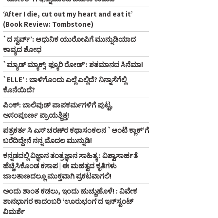
‘After I die, cut out my heart and eat it’
(Book Review: Tombstone)
`ದ ಸ್ವರ್ವ್’: ಆಧುನಿಕ ಯುರೋಪಿಗೆ ಮುನ್ನುಡಿಯಾದ
ಕಾವ್ಯದ ಶೋಧ
`ಮ್ಯಾಡ್‌ ಮ್ಯಾಕ್ಸ್‌: ಫ್ಯೂರಿ ರೋಡ್‌’: ಶತಮಾನದ ಸಿನೆಮಾ!
`ELLE’ : ಬಾಳಿಗೊಂದು ಎಲ್ಲೆ ಎಲ್ಲಿದೆ? ನಿನ್ನಾಸೆಗೆಲ್ಲಿ
ಕೊನೆಯಿದೆ?
ಪಿಂಕ್: ಬಾಲಿವುಡ್ ಪಾಪಕರ್ಮಗಳಿಗೆ ಪುಟ್ಟ,
ಅಸಂಪೂರ್ಣ ಪ್ರಾಯಶ್ಚಿತ್ತ!
ಪತ್ರಕರ್ತ ಸಿ ಎಸ್‌ ಚರಣ್‌ರ ಕಥಾಸಂಕಲನ `ಆಂಟಿ ಕ್ಲಾಕ್‌’ಗೆ
ಬರೆದಿದ್ದೇನೆ ನನ್ನ ಮೊದಲ ಮುನ್ನುಡಿ!
ಕನ್ನಡದಲ್ಲಿ ವಿಜ್ಞಾನ ತಂತ್ರಜ್ಞಾನ ಸಾಹಿತ್ಯ : ವಿಶ್ವಾಸಾರ್ಹತೆ
ಹೆಚ್ಚಿಸಿಕೊಂಡ ಕಸಾಪ | ಈ ಮಹತ್ವದ ಕೃತಿಗಳು
ಜಾಲತಾಣದಲ್ಲೂ ಮುಕ್ತವಾಗಿ ಪ್ರಕಟವಾಗಲಿ!
ಅಂದು ಶಾಂತ ಕಡಲು, ಇಂದು ಹುಚ್ಚುಹೊಳೆ! : ವಿವೇಕ
ಶಾನಭಾಗರ ಕಾದಂಬರಿ ‘ಊರುಭಂಗ’ದ ಇನ್‌ಸ್ಟಂಟ್‌
ವಿಮರ್ಶೆ