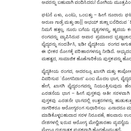
ಅವರನ್ನು ಬಹುವಾಗಿ ವಂದಿಸಿದರು! ರೋಗಿಯ ಮೂತ್ರಪಿಂಡವ
ಘಟನೆ ಏಳು, ಎಂಟು, ಒಂಬತ್ತು – ಹೀಗೆ ನೂರಾರು ಘಟನೆಗಳ
ಅರುಣ ಗಾಡ್ರೆ ಮತ್ತು ಡಾ|| ಅಭಯ್‌ ಶುಕ್ಲಾ ಬರೆದಿರುವ `ಡಿಸ
ನಿಮಗೆ ಹತ್ತಲ್ಲ, ನೂರು ಬಗೆಯ ದೃಶ್ಯಗಳನ್ನು, ಹೃದಯ 
ರಂಗವನ್ನು ವ್ಯಾಪಿಸಿರುವ ಅಪಾರ ಪ್ರಮಾಣದ ಭ್ರಷ್ಟಾಚ
ವೈದ್ಯರನ್ನು ಸಂದರ್ಶಿಸಿ, ಇಡೀ ವೈದ್ಯಕೀಯ ರಂಗದ ಆಗುಹೋ
ಈ ಭೀಕರ ರೋಗಕ್ಕೆ ಪರಿಹಾರಗಳನ್ನೂ ನೀಡಿದೆ. ಅಭ್ಯುದಯ
ಮಹತ್ವದ, ಸಾಮಾಜಿಕ ಹೊಣೆಗಾರಿಕೆಯ ಪುಸ್ತಕವನ್ನು ಹೊ
ವೈದ್ಯಕೀಯ ರಂಗದ, ಅದರಲ್ಲೂ ಖಾಸಗಿ ಮತ್ತು ಕಾರ್ಪೋರ
ವಿವರಿಸುವ `ರೋಗನಿದಾನ’ ಎಂಬ ಮೊದಲ ಭಾಗ, ವೈದ್ಯರು 
ಹೇಗೆ, ಖಾಸಗಿ ವೈದ್ಯರಂಗವನ್ನು ನಿಯಂತ್ರಿಸುವುದು 
ಎರಡನೆಯ ಭಾಗ – ಹೀಗೆ ಪುಸ್ತಕವು ಅತೀ ಸರಳವಾಗಿ ಓದ
ಪುಸ್ತಕವು ಎರಡನೇ ಭಾಗದಲ್ಲಿ ಉತ್ತರಗಳನ್ನು ಹುಡುಕು
ನಾಗರಿಕರೂ ಆರೋಗ್ಯರಂಗ ಸುಧಾರಿಸಲು ಏನಾದರೂ 
ಮಾಡಿಕೊಳ್ಳಬಹುದಾದ ಸರಳ ನಿರೂಪಣೆ, ಹಲವಾರು ಉಲ್ಲೇ
ದೇಶಗಳಲ್ಲಿ ಇರುವ ಆರೋಗ್ಯ ಮೇಲ್ವಿಚಾರಣಾ ವ್ಯವಸ್ಥೆಯ
ಮೇಲೂ ರಚನಾತ್ಮಕ ಪುಸ್ತಕವಾಗಿ ಹೊರಹೊಮ್ಮುತ್ತದೆ.