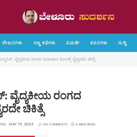
ಲೇಖನಗಳು
ಸಣ್ಣ ಕಥೆಗಳು
ವಿಮರ್ಶೆ
ಕವನಗಳು
ಸುದ್ದಿ
ಗ್ನಸಿಸ್‌: ವೈದ್ಯಕೀಯ ರಂಗದ ದುರಾಚಾರ ರೋಗಕ್ಕೆ ವೈದ್ಯರದೇ ಚಿಕಿತ್ಸೆ
ಸ್‌: ವೈದ್ಯಕೀಯ ರಂಗದ
ದೇ ಚಿಕಿತ್ಸೆ
MAY 19, 2025
TED:
NO COMMENTS
6 MINS READ