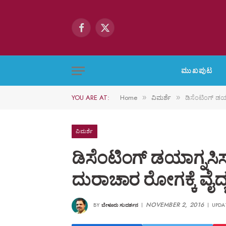
Facebook
X
(Twitter)
ಮುಖಪುಟ
YOU ARE AT:
Home
ವಿಮರ್ಶೆ
ಡಿಸೆಂಟಿಂಗ್ ಡಯಾ
»
»
ವಿಮರ್ಶೆ
ಡಿಸೆಂಟಿಂಗ್ ಡಯಾಗ್ನಸಿ
ದುರಾಚಾರ ರೋಗಕ್ಕೆ ವೈದ್ಯರ
NOVEMBER 2, 2016
BY
ಬೇಳೂರು ಸುದರ್ಶನ
UPDA