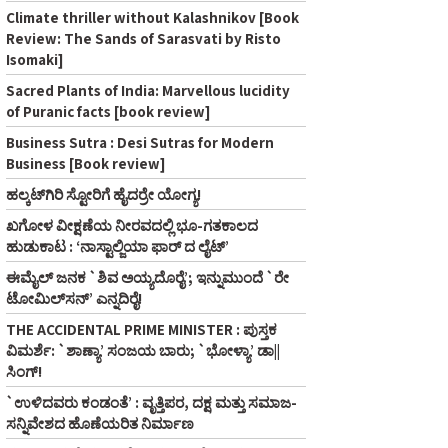
Climate thriller without Kalashnikov [Book
Review: The Sands of Sarasvati by Risto
Isomaki]
Sacred Plants of India: Marvellous lucidity
of Puranic facts [book review]
Business Sutra : Desi Sutras for Modern
Business [Book review]
ಹಲ್ಕಟ್‌ಗಿರಿ ಸ್ಟೋರಿಗೆ ಹೈದರ್‍ರೇ ಯೋಗ್ಯ!
ಖಗೋಳ ವೀಕ್ಷಣೆಯ ನೀರವದಲ್ಲಿ ಭೂ-ಗತಕಾಲದ
ಹುಡುಕಾಟ : ‘ನಾಸ್ಟಾಲ್ಜಿಯಾ ಫಾರ್ ದ ಲೈಟ್’
ಈಮೈಲ್‌ ಜನಕ `ಶಿವ ಅಯ್ಯದೊರೈ’; ಇನ್ನುಮುಂದೆ `ರೇ
ಟೋಮಿಲ್‌ಸನ್‌’ ಎನ್ನದಿರೈ!
THE ACCIDENTAL PRIME MINISTER : ಪುಸ್ತಕ
ವಿಮರ್ಶೆ: `ಶಾಣ್ಯಾ’ ಸಂಜಯ ಬಾರು; `ಭೋಳ್ಯಾ’ ಡಾ||
ಸಿಂಗ್‌!
`ಉಳಿದವರು ಕಂಡಂತೆ’ : ವೃತ್ತಿಪರ, ದಕ್ಷ ಮತ್ತು ಸಮಾಜ-
ಸನ್ನಿವೇಶದ ಹೊಣೆಯರಿತ ನಿರ್ಮಾಣ