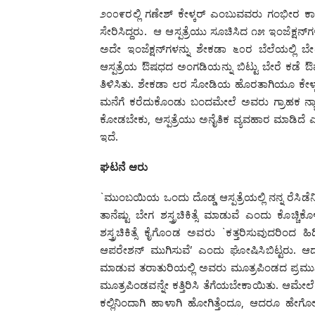
೨೦೦೯ರಲ್ಲಿ ಗಣೇಶ್ ಕೇಳ್ಕರ್‍ ಎಂಬುವವರು ಗಂಭೀರ ಕಾಯಿಲ
ಸೇರಿಸಿದ್ದರು. ಆ ಆಸ್ಪತ್ರೆಯು ಸೂಚಿಸಿದ ೧೫ ಇಂಜೆಕ್ಷನ್
ಅದೇ ಇಂಜೆಕ್ಷನ್‌ಗಳನ್ನು ಶೇಕಡಾ ೬೦ರ ಬೆಲೆಯಲ್ಲಿ ಬೇ
ಆಸ್ಪತ್ರೆಯ ಔಷಧದ ಅಂಗಡಿಯನ್ನು ಬಿಟ್ಟು ಬೇರೆ ಕಡ
ತಿಳಿಸಿತು. ಶೇಕಡಾ ೮ರ ಸೋಡಿಯ ಹೊರತಾಗಿಯೂ ಕೇಳ್ಕರ
ಮನೆಗೆ ಕರೆದುಕೊಂಡು ಬಂದಮೇಲೆ ಅವರು ಗ್ರಾಹಕ ನ್ಯ
ಕೋಡಬೇಕು, ಆಸ್ಪತ್ರೆಯು ಅನೈತಿಕ ವ್ಯವಹಾರ ಮಾಡಿದೆ ಎಂಬ
ಇದೆ.
ಘಟನೆ
ಆರು
`ಮುಂಬಯಿಯ ಒಂದು ದೊಡ್ಡ ಆಸ್ಪತ್ರೆಯಲ್ಲಿ ನನ್ನ ರೆಸಿಡೆನ
ತಾನೆಷ್ಟು ಬೇಗ ಶಸ್ತ್ರಚಿಕಿತ್ಸೆ ಮಾಡುವೆ ಎಂದು ಕೊಚ್ಚಿ
ಶಸ್ತ್ರಚಿಕಿತ್ಸೆ ಕೈಗೊಂಡ ಅವರು `ಕತ್ತರಿಸುವುದರಿಂದ 
ಆಪರೇಶನ್ ಮುಗಿಸುವೆ’ ಎಂದು ಘೋಷಿಸಿಬಿಟ್ಟರು. ಆದರೆ 
ಮಾಡುವ ತರಾತುರಿಯಲ್ಲಿ ಅವರು ಮೂತ್ರಪಿಂಡದ ಪ್ರಮುಖ 
ಮೂತ್ರಪಿಂಡವನ್ನೇ ಕತ್ತಿರಿಸಿ ತೆಗೆಯಬೇಕಾಯಿತು. ಆ
ಕಲ್ಲಿನಿಂದಾಗಿ ಹಾಳಾಗಿ ಹೋಗಿತ್ತೆಂದೂ, ಆದರೂ ಹೇಗ