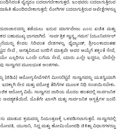
ಸಂಬಂಧಿಸಿದಂತೆ ವೈದ್ಯರೂ ಬದಲಾಗಬೇಕಾಗುತ್ತದೆ. ಇಂಥವರು ಬದಲಾಗುತ್ತಿರುವ
 ಮಾಹಿತಿ ಹೊಂದಿರಬೇಕಾಗುತ್ತದೆ; ರೋಗಿಗಳ ಬದಲಾಗುತ್ತಿರುವ ಅಪೇಕ್ಷೆಗಳನ್ನೂ
ರೆಗಳ ದುರಾಚಾರವನ್ನು ತಡೆಯಲು ಇರುವ ಮಾರ್ಗವೇಣು ಎಂಬ ಖಚಿತ ಮತ್ತು
ತಕದ ಬಹುಮುಖ್ಯ ಭಾಗವಾಗಿದೆ. `ಸಾರ್ವತ್ರಿಕ ಸ್ವಾಸ್ಥ್ಯ ಗಮನ’ (ಯೂನಿವರ್ಸಲ್
ಲ್ಪನೆಯನ್ನು ಕೇವಲ ಸಿರಿವಂತ ದೇಶಗಳಲ್ಲ, ಥೈಲ್ಯಾಂಡ್‌, ಶ್ರೀಲಂಕಾದಂತಹ
ದ ಸೇವೆ , ಅಗತ್ಯವಿರುವ ಜನರಿಗೆ ಮಾತ್ರವೇ ಅವರ ಆಯ್ಕೆಗೆ ತಕ್ಕಂತೆ ಸೇವೆ,
ೇ ಎಲ್ಲರಿಗೂ ಒಂದೇ ಬಗೆಯ ಸೇವೆ, ಯಾರು ಎಲ್ಲೇ ಇದ್ದರೂ, ಬೇರೆಲ್ಲೇ
– ಇವು ಸಾಸ್ವಾಗದ ಮೂಲಭೂತ ಅಂಶಗಳು.
ು (ಜಿಡಿಪಿ) ಆರೋಗ್ಯಸೇವೆಗಳಿಗೆ ಮೀಸಲಿಟ್ಟರೆ ಸಾಸ್ವಾಗವನ್ನು ಯಶಸ್ವಿಯಾಗಿ
ಕ್ಕಾಗಿ ನೇರ ಮತ್ತು ಪರೋಕ್ಷ ತೆರಿಗೆಗಳ ಮೂಲಕ ನಿಧಿ ಸಂಚಯಿಸಬೇಕು.
ಕ ಆರೋಗ್ಯ ವಿಮೆ. ಸಾಸ್ವಾಗದ ಜಾರಿಯ ಮೊದಲ ಹಂತದಲ್ಲಿ ಸಾರ್ವಜನಿಕ
 ಅವಶ್ಯಕತೆಯಿದೆ. ಜೊತೆಗೇ ಖಾಸಗಿ ಮತ್ತು ಸಾರ್ವಜನಿಕ ಆಸ್ಪತ್ರೆಗಳ ಜಂಟಿ
ಿಫಾರಸು ಮಾಡುವ ಕ್ರಮವನ್ನು ನಿಯಂತ್ರಣಕ್ಕೆ ಒಳಪಡಿಸಲಾಗುತ್ತದೆ. ಸಾಸ್ವಾಗದಲ್ಲಿ
ಪತಿ, ಯುನಾನಿ, ಸಿದ್ಧ ಮತ್ತು ಹೋಮಿಯೋಪಥಿ ಚಿಕಿತ್ಸಾ ವಿಧಾನಗಳನ್ನೂ