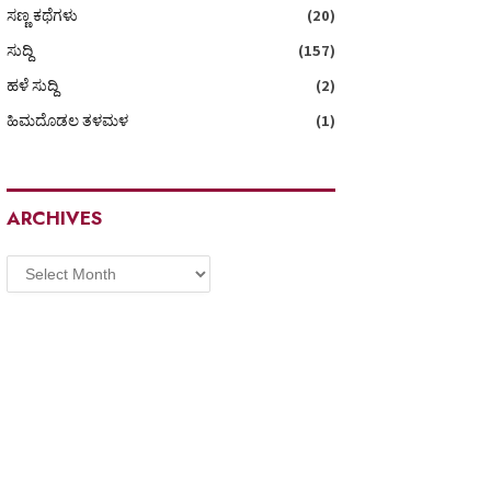
ಸಣ್ಣ ಕಥೆಗಳು
(20)
ಸುದ್ದಿ
(157)
ಹಳೆ ಸುದ್ದಿ
(2)
ಹಿಮದೊಡಲ ತಳಮಳ
(1)
ARCHIVES
Archives