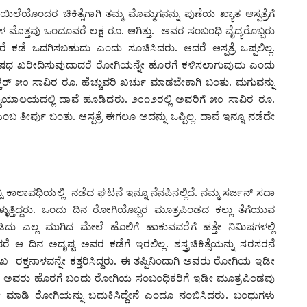
ೆಯೊಂದರ ಚಿಕಿತ್ಸೆಗಾಗಿ ತಮ್ಮ ಮೊಮ್ಮಗನನ್ನು ಪುಣೆಯ ಖ್ಯಾತ ಆಸ್ಪತ್ರೆಗೆ
‌ಗಳ ಮೊತ್ತವು ಒಂದೂವರೆ ಲಕ್ಷ ರೂ. ಆಗಿತ್ತು. ಅವರ ಸಂಬಂಧಿ ವೈದ್ಯರೊಬ್ಬರು
ರೆ ಕಡೆ ಒದಗಿಸಬಹುದು ಎಂದು ಸೂಚಿಸಿದರು. ಆದರೆ ಆಸ್ಪತ್ರೆ ಒಪ್ಪಲಿಲ್ಲ.
ೆ ಔಷಧ ಖರೀದಿಸುವುದಾದರೆ ರೋಗಿಯನ್ನೇ ಹೊರಗೆ ಕಳಿಸಲಾಗುವುದು ಎಂದು
್‍ ೫೦ ಸಾವಿರ ರೂ. ಹೆಚ್ಚುವರಿ ಖರ್ಚು ಮಾಡಬೇಕಾಗಿ ಬಂತು. ಮಗುವನ್ನು
ಾಯಾಲಯದಲ್ಲಿ ದಾವೆ ಹೂಡಿದರು. ೨೦೧೨ರಲ್ಲಿ ಅವರಿಗೆ ೫೦ ಸಾವಿರ ರೂ.
 ತೀರ್ಪು ಬಂತು. ಆಸ್ಪತ್ರೆ ಈಗಲೂ ಅದನ್ನು ಒಪ್ಪಿಲ್ಲ. ದಾವೆ ಇನ್ನೂ ನಡೆದೇ
್ಸಿ ಕಾಲಾವಧಿಯಲ್ಲಿ ನಡೆದ ಘಟನೆ ಇನ್ನೂ ನೆನಪಿನಲ್ಲಿದೆ. ನಮ್ಮ ಸರ್ಜನ್ ಸದಾ
ಕೊಳ್ಳುತ್ತಿದ್ದರು. ಒಂದು ದಿನ ರೋಗಿಯೊಬ್ಬರ ಮೂತ್ರಪಿಂಡದ ಕಲ್ಲು ತೆಗೆಯುವ
ಹಿಡಿದು ಎಲ್ಲ ಮುಗಿದ ಮೇಲೆ ಹೊಲಿಗೆ ಹಾಕುವವರೆಗೆ ಹತ್ತೇ ನಿಮಿಷಗಳಲ್ಲಿ
ಆ ದಿನ ಅದೃಷ್ಟ ಅವರ ಕಡೆಗೆ ಇರಲಿಲ್ಲ. ಶಸ್ತ್ರಚಿಕಿತ್ಸೆಯನ್ನು ಸರಸರನೆ
ರಕ್ತನಾಳವನ್ನೇ ಕತ್ತರಿಸಿದ್ದರು. ಈ ತಪ್ಪಿನಿಂದಾಗಿ ಅವರು ರೋಗಿಯ ಇಡೀ
ಮೇಲೆ ಅವರು ಹೊರಗೆ ಬಂದು ರೋಗಿಯ ಸಂಬಂಧಿಕರಿಗೆ ಇಡೀ ಮೂತ್ರಪಿಂಡವು
ೋ ಮಾಡಿ ರೋಗಿಯನ್ನು ಬದುಕಿಸಿದ್ದೇನೆ ಎಂದೂ ನಂಬಿಸಿದರು. ಬಂಧುಗಳು