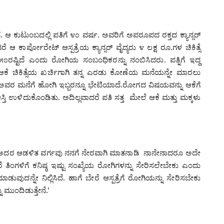
 ಆ ಕುಟುಂಬದಲ್ಲಿ ಪತಿಗೆ ೪೦ ವರ್ಷ. ಅವರಿಗೆ ಅಪರೂಪದ ರಕ್ತದ ಕ್ಯಾನ್ಸರ್‌
 ಕಾರ್ಪೋರೇಟ್ ಆಸ್ಪತ್ರೆಯ ಕ್ಯಾನ್ಸರ್‍ ವೈದ್ಯರು ೪ ಲಕ್ಷ ರೂ.ಗಳ ಚಿಕಿತ್ಸೆ
್ಟಿದೆ ಎಂದು ರೋಗಿಯ ಸಂಬಂಧಿಕರನ್ನು ನಂಬಿಸಿದರು. ಪತ್ನಿಗೆ ಇದ್ದ
ತು. ಆಕೆ ಚಿಕಿತ್ಸೆಯ ಖರ್ಚಿಗಾಗಿ ತನ್ನ ಎರಡು ಕೋಣೆಯ ಮನೆಯನ್ನೇ ಮಾರಲು
 ಅವರ ಮನೆಗೆ ಹೋಗಿ ಇಬ್ಬರನ್ನೂ ಭೇಟಿಯಾದೆ.ರೋಗದ ವಿಷಯವನ್ನು ಆಕೆಗೆ
್ತಿ ಉಳಿದುಕೊಂಡಿತು. ಅದಿಲ್ಲವಾದರೆ ಪತಿ ಸತ್ತ ಮೇಲೆ ಆಕೆ ಮತ್ತು ಮಕ್ಕಳು
ದೆ. ಅದರ ಆಡಳಿತ ವರ್ಗವು ನನಗೆ ನೇರವಾಗಿ ಮಾತನಾಡಿ ನಾನೇನಾದರೂ ಅದೇ
 ತಿಂಗಳಿಗೆ ಕನಿಷ್ಠ ಇಷ್ಟು ಸಂಖ್ಯೆಯ ರೋಗಿಗಳನ್ನು ಸೇರಿಸಲೇಬೇಕು ಎಂದು
ಾಡುವುದನ್ನೇ ನಿಲ್ಲಿಸಿದೆ. ಹಾಗೆ ಬೇರೆ ಆಸ್ಪತ್ರೆಗೆ ರೋಗಿಯನ್ನು ಸೇರಿಸಬೇಕು
 ಮುಂದಿಡುತ್ತೇನೆ.’