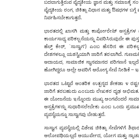
ಬದಲಾಗುತ್ತಿರುವ ವೈದ್ಯಕೀಯ ಜ್ಞಾನ ಮತ್ತು ಸಮಾಜಕ್ಕೆ 
ವೈದ್ಯಕೀಯ ರಂಗ, ಚಿಕಿತ್ಸಾ ವಿಧಾನ ಮತ್ತು ಔಷಧಗಳ ಬಗ್ಗೆ
ನಿರ್ವಹಿಸಬೇಕಾಗುತ್ತದೆ.
ಭಾರತದಲ್ಲಿ ಖಾಸಗಿ ಮತ್ತು ಕಾರ್ಪೋರೇಟ್‌ ಆಸ್ಪತ್
ಕಾರ್ಯಸಾಧ್ಯ ಪರಿಕಲ್ಪನೆಯನ್ನು ವಿವರಿಸಿರುವುದೇ ಈ ಪುಸ್
ಹೆಲ್ತ್‌ ಕೇರ್‍, `ಸಾಸ್ವಾಗ’) ಎಂಬ ಹೆಸರಿನ ಈ ಪರಿಕ
ದೇಶಗಳಲ್ಲೂ ಯಶಸ್ವಿಯಾಗಿ ಜಾರಿಗೆ ತರಲಾಗಿದೆ. ಗುಣಮಟ್ಟ
ಆದಾಯದ, ಸಾಮಾಜಿಕ ಸ್ಥಾನಮಾನದ ಪರಿಗಣನೆ ಇಲ್ಲದೆಯ
ಹೋಗಿದ್ದರೂ ಅಲ್ಲೇ ಅವರಿಗೆ ಆರೋಗ್ಯ ಸೇವೆ ನೀಡಿಕೆ 
ಭಾರತದ ಒಟ್ಟಾರೆ ಆಂತರಿಕ ಉತ್ಪನ್ನದ ಶೇಕಡಾ ೪ ರಷ್ಟನ್ನ
ಜಾರಿಗೆ ತರಬಹುದು ಎಂಬುದು ಲೇಖಕರ ದೃಢ ಅಭಿಮತ. ಇದ
ಈ ಯೋಜನೆಯ ಇನ್ನೊಂದು ಮುಖ್ಯ ಅಂಗವೆಂದರೆ ಸಾಮಾಜಿ
ಆಸ್ಪತ್ರೆಗಳನ್ನು ಸುಧಾರಿಸಲೇಬೇಕು ಎಂಬ ಒಂದು ಪ್ರಮುಖ
ವ್ಯವಸ್ಥೆಯನ್ನೂ ಸಾಸ್ವಾಗವು ಬೇಡುತ್ತದೆ.
ಸಾಸ್ವಾಗ ವ್ಯವಸ್ಥೆಯಲ್ಲಿ ವಿಶೇಷ ಚಿಕಿತ್ಸಾ ಸೇವೆಗಳಿಗೆ ಶ
ಆಲೋಪಥಿಯಲ್ಲದೆ ಆಯುರ್ವೇದ, ಯೋಗ ಮತ್ತು ನ್ಯಾಚುರೋ