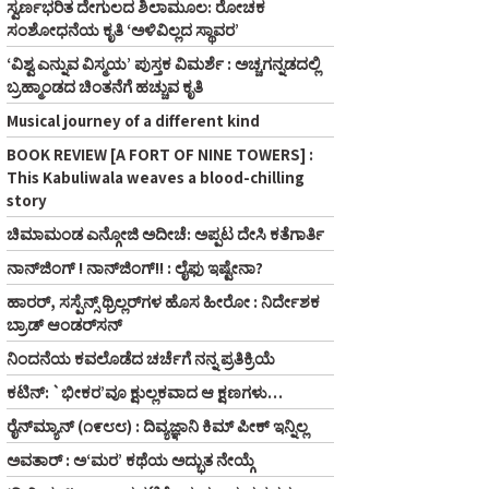
ಸ್ವರ್ಣಭರಿತ ದೇಗುಲದ ಶಿಲಾಮೂಲ: ರೋಚಕ
ಸಂಶೋಧನೆಯ ಕೃತಿ ‘ಅಳಿವಿಲ್ಲದ ಸ್ಥಾವರ’
‘ವಿಶ್ವ ಎನ್ನುವ ವಿಸ್ಮಯ’ ಪುಸ್ತಕ ವಿಮರ್ಶೆ : ಅಚ್ಚಗನ್ನಡದಲ್ಲಿ
ಬ್ರಹ್ಮಾಂಡದ ಚಿಂತನೆಗೆ ಹಚ್ಚುವ ಕೃತಿ
Musical journey of a different kind
BOOK REVIEW [A FORT OF NINE TOWERS] :
This Kabuliwala weaves a blood-chilling
story
ಚಿಮಾಮಂಡ ಎನ್ಗೋಜಿ ಅದೀಚೆ: ಅಪ್ಪಟ ದೇಸಿ ಕತೆಗಾರ್ತಿ
ನಾನ್‌ಜಿಂಗ್ ! ನಾನ್‌ಜಿಂಗ್!! : ಲೈಫು ಇಷ್ಟೇನಾ?
ಹಾರರ್, ಸಸ್ಪೆನ್ಸ್ ಥ್ರಿಲ್ಲರ್‌ಗಳ ಹೊಸ ಹೀರೋ : ನಿರ್ದೇಶಕ
ಬ್ರಾಡ್ ಆಂಡರ್‌ಸನ್
ನಿಂದನೆಯ ಕವಲೊಡೆದ ಚರ್ಚೆಗೆ ನನ್ನ ಪ್ರತಿಕ್ರಿಯೆ
ಕಟಿನ್: `ಭೀಕರ’ವೂ ಕ್ಷುಲ್ಲಕವಾದ ಆ ಕ್ಷಣಗಳು…
ರೈನ್‌ಮ್ಯಾನ್ (೧೯೮೮) : ದಿವ್ಯಜ್ಞಾನಿ ಕಿಮ್ ಪೀಕ್ ಇನ್ನಿಲ್ಲ
ಅವತಾರ್ : ಅ‘ಮರ’ ಕಥೆಯ ಅದ್ಭುತ ನೇಯ್ಗೆ