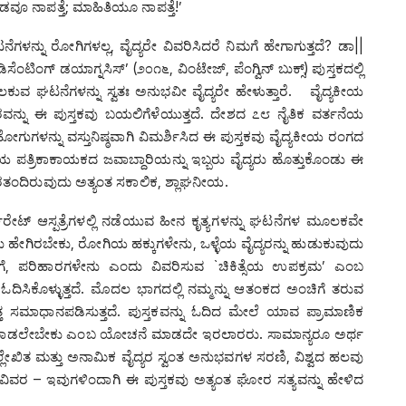
ೂ ನಾಪತ್ತೆ; ಮಾಹಿತಿಯೂ ನಾಪತ್ತೆ!’
ನ್ನು ರೋಗಿಗಳಲ್ಲ, ವೈದ್ಯರೇ ವಿವರಿಸಿದರೆ ನಿಮಗೆ ಹೇಗಾಗುತ್ತದೆ? ಡಾ||
ೆಂಟಿಂಗ್‌ ಡಯಾಗ್ನಸಿಸ್’ (೨೦೧೬, ವಿಂಟೇಜ್, ಪೆಂಗ್ವಿನ್ ಬುಕ್ಸ್) ಪುಸ್ತಕದಲ್ಲಿ
ಕಲಕುವ ಘಟನೆಗಳನ್ನು ಸ್ವತಃ ಅನುಭವೀ ವೈದ್ಯರೇ ಹೇಳುತ್ತಾರೆ. ವೈದ್ಯಕೀಯ
ಾರವನ್ನು ಈ ಪುಸ್ತಕವು ಬಯಲಿಗೆಳೆಯುತ್ತದೆ. ದೇಶದ ೭೮ ನೈತಿಕ ವರ್ತನೆಯ
ಗುಗಳನ್ನು ವಸ್ತುನಿಷ್ಠವಾಗಿ ವಿಮರ್ಶಿಸಿದ ಈ ಪುಸ್ತಕವು ವೈದ್ಯಕೀಯ ರಂಗದ
 ಪತ್ರಿಕಾಕಾಯಕದ ಜವಾಬ್ದಾರಿಯನ್ನು ಇಬ್ಬರು ವೈದ್ಯರು ಹೊತ್ತುಕೊಂಡು ಈ
ರತಂದಿರುವುದು ಅತ್ಯಂತ ಸಕಾಲಿಕ, ಶ್ಲಾಘನೀಯ.
ೇಟ್‌ ಆಸ್ಪತ್ರೆಗಳಲ್ಲಿ ನಡೆಯುವ ಹೀನ ಕೃತ್ಯಗಳನ್ನು ಘಟನೆಗಳ ಮೂಲಕವೇ
ಹೇಗಿರಬೇಕು, ರೋಗಿಯ ಹಕ್ಕುಗಳೇನು, ಒಳ್ಳೆಯ ವೈದ್ಯರನ್ನು ಹುಡುಕುವುದು
ಹೇಗೆ, ಪರಿಹಾರಗಳೇನು ಎಂದು ವಿವರಿಸುವ `ಚಿಕಿತ್ಸೆಯ ಉಪಕ್ರಮ’ ಎಂಬ
ಿಸಿಕೊಳ್ಳುತ್ತದೆ. ಮೊದಲ ಭಾಗದಲ್ಲಿ ನಮ್ಮನ್ನು ಆತಂಕದ ಅಂಚಿಗೆ ತರುವ
ತ್ತ ಸಮಾಧಾನಪಡಿಸುತ್ತದೆ. ಪುಸ್ತಕವನ್ನು ಓದಿದ ಮೇಲೆ ಯಾವ ಪ್ರಾಮಾಣಿಕ
ಮಾಡಲೇಬೇಕು ಎಂಬ ಯೋಚನೆ ಮಾಡದೇ ಇರಲಾರರು. ಸಾಮಾನ್ಯರೂ ಅರ್ಥ
ಖಿತ ಮತ್ತು ಅನಾಮಿಕ ವೈದ್ಯರ ಸ್ವಂತ ಅನುಭವಗಳ ಸರಣಿ, ವಿಶ್ವದ ಹಲವು
 ವಿವರ – ಇವುಗಳಿಂದಾಗಿ ಈ ಪುಸ್ತಕವು ಅತ್ಯಂತ ಘೋರ ಸತ್ಯವನ್ನು ಹೇಳಿದ