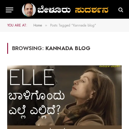
YOU ARE AT:
Home
Posts Tagged "Kannada blog"
»
BROWSING:
KANNADA BLOG