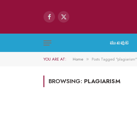
Facebook
X
(Twitter)
ಮುಖಪುಟ
YOU ARE AT:
Home
Posts Tagged "plagiarism"
»
BROWSING:
PLAGIARISM