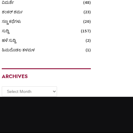
ವಿಮರ್ಶೆ
(48)
ಶಂಕರ್ ಶರ್ಮ
(23)
ಸಣ್ಣ ಕಥೆಗಳು
(20)
ಸುದ್ದಿ
(157)
ಹಳೆ ಸುದ್ದಿ
(2)
ಹಿಮದೊಡಲ ತಳಮಳ
(1)
ARCHIVES
Archives