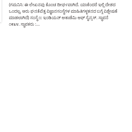
(ಗಮನಿಸಿ: ಈ ಲೇಖನವು ಕೊಂಚ ದೀರ್ಘವಾಗಿದೆ. ಯಾಕೆಂದರೆ ಇಲ್ಲಿ ದೇಶದ
ಒಂದಲ್ಲ, ಆರು ಘನತೆವೆತ್ತ ವಿಜ್ಞಾನಸಂಸ್ಥೆಗಳ ಮಾಹಿತಿಗಳ್ಳತನದ ಬಗ್ಗೆ ವಿಶ್ಲೇಷಣೆ
ಮಾಡಲಾಗಿದೆ) ಸಂಸ್ಥೆ ೧: ಇಂಡಿಯನ್ ಅಕಾಡೆಮಿ ಆಫ್ ಸೈನ್ಸಸ್. ಸ್ಥಾಪನೆ
೧೯೩೪. ಸ್ಥಾಪಕರು :…