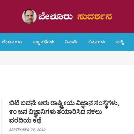
ಲೇಖನಗಳು
ಸಣ್ಣ ಕಥೆಗಳು
ವಿಮರ್ಶೆ
ಕವನಗಳು
ಸುದ್ದಿ
ಬಿಟಿ ಬದನೆ: ಆರು ರಾಷ್ಟ್ರೀಯ ವಿಜ್ಞಾನ ಸಂಸ್ಥೆಗಳು,
೯೦ ಜನ ವಿಜ್ಞಾನಿಗಳು ತಯಾರಿಸಿದ ನಕಲು
ವರದಿಯ ಕಥೆ
SEPTEMBER 29, 2010