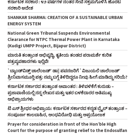
ಕರ್ನಾಟಕ ಸರಕಾರ : ೪೨ ವರ್ಷಗಳ ನಂತರ ಸೇವೆ ಸಕ್ರಮಗೊಳಿಸಿ ಹೊರಟ
ಸರಕಾರಿ ಆದೇಶ
SHANKAR SHARMA: CREATION OF A SUSTAINABLE URBAN
ENERGY SYSTEM
National Green Tribunal Suspends Environmental
Clearance for NTPC Thermal Power Plant in Karnataka
(Kudigi UMPP Project, Bijapur District)
ಮಾರುತಿ ತಂತ್ರಾಂಶ ಅಭಿವೃದ್ಧಿ, ತೃತೀಯ ತಂಡದ ಪರಾಮರ್ಶೆ ಕುರಿತ
ಪತ್ರವ್ಯವಹಾರಗಳು ಇಲ್ಲಿವೆ!
`ಬ್ಯಾಂಡ್‌ವಿಡ್ತ್‌ ಚಾಲೆಂಜಡ್‌’ ಡಾ|| ಪವನಜರಿಗೆ `ವಿಜುಯಲಿ ಚಾಲೆಂಜಡ್‌’
ಶ್ರೀನಿವಾಸಮೂರ್‍ತಿ ಪತ್ರ: ನಮ್ಮ ಬಗ್ಗೆ ತಿಳಿದಿದ್ದರೂ ನೀವು ಹೀಗೆ ಮಾಡಿದ್ದು ಸರಿಯೆ?
ಕರ್ನಾಟಕ ಸರ್ಕಾರದ ತಂತ್ರಾಂಶ ಅವಾಂತರ : ತಿಳಿವಳಿಕೆಗೆ ಕುರುಡು –
ಪ್ರಜಾವಾಣಿಯಲ್ಲಿ ನನ್ನ ಲೇಖನ ಮತ್ತು ಇತರ ಬಳಕೆದಾರರ ಅತಿಮುಖ್ಯ
ಅಭಿಪ್ರಾಯಗಳು
ಟಿ ಎಸ್‌ ಶ್ರೀಧರ ಅಭಿಪ್ರಾಯ: ಕರ್ನಾಟಕ ಸರ್ಕಾರದ ಕನ್ನಡ ಬ್ರೈಲ್‌ ತಂತ್ರಾಂಶ –
ಸಂಪೂರ್ಣ ಕಾಲಬಾಹಿರ, ಅಂಧವಿರೋಧಿ ಮತ್ತು ಅಪ್ರಯೋಜಕ
Prayer for consideration in front of the Hon’ble High
Court for the purpose of granting relief to the Endosulfan