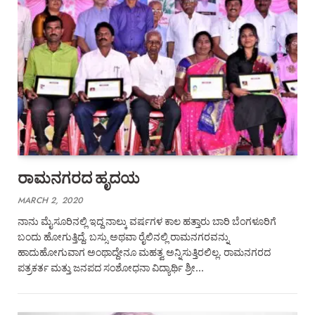
ರಾಮನಗರದ ಹೃದಯ
MARCH 2, 2020
ನಾನು ಮೈಸೂರಿನಲ್ಲಿ ಇದ್ದ ನಾಲ್ಕು ವರ್ಷಗಳ ಕಾಲ ಹತ್ತಾರು ಬಾರಿ ಬೆಂಗಳೂರಿಗೆ
ಬಂದು ಹೋಗುತ್ತಿದ್ದೆ. ಬಸ್ಸು ಅಥವಾ ರೈಲಿನಲ್ಲಿ ರಾಮನಗರವನ್ನು
ಹಾದುಹೋಗುವಾಗ ಅಂಥಾದ್ದೇನೂ ಮಹತ್ವ ಅನ್ನಿಸುತ್ತಿರಲಿಲ್ಲ. ರಾಮನಗರದ
ಪತ್ರಕರ್ತ ಮತ್ತು ಜನಪದ ಸಂಶೋಧನಾ ವಿದ್ಯಾರ್ಥಿ ಶ್ರೀ…