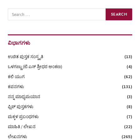
ವಿಭಾಗಗಳು
ಉಚಿತ ಪುಸ್ತಕ ಸಂಸ್ಕೃತಿ
(13)
ಒಳಗಣ್ಣು (ಟಿ ಎಸ್‌ ಶ್ರೀಧರ ಅಂಕಣ)
(4)
ಕಲಿ ಯುಗ
(62)
ಕವನಗಳು
(131)
ನನ್ನ ಮಾಧ್ಯಮಯಾನ
(3)
ಫ್ಲಿಪ್ ಪುಸ್ತಕಗಳು
(8)
ಮಕ್ಕಳ ಪ್ರಬಂಧಗಳು
(7)
ಮಾಹಿತಿ / ಲೇಖನ
(22)
ಲೇಖನಗಳು
(265)