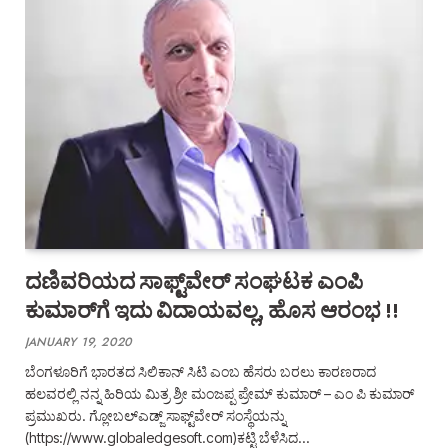
ದಣಿವರಿಯದ ಸಾಫ್ಟ್‌ವೇರ್‌ ಸಂಘಟಕ ಎಂಪಿ
ಕುಮಾರ್‌ಗೆ ಇದು ವಿದಾಯವಲ್ಲ, ಹೊಸ ಆರಂಭ !!
JANUARY 19, 2020
ಬೆಂಗಳೂರಿಗೆ ಭಾರತದ ಸಿಲಿಕಾನ್ ಸಿಟಿ ಎಂಬ ಹೆಸರು ಬರಲು ಕಾರಣರಾದ
ಹಲವರಲ್ಲಿ ನನ್ನ ಹಿರಿಯ ಮಿತ್ರ ಶ್ರೀ ಮಂಜಪ್ಪ ಪ್ರೇಮ್ ಕುಮಾರ್ – ಎಂ ಪಿ ಕುಮಾರ್
ಪ್ರಮುಖರು. ಗ್ಲೋಬಲ್ಎಡ್ಜ್ ಸಾಫ್ಟ್‌ವೇರ್‌ ಸಂಸ್ಥೆಯನ್ನು
(https://www.globaledgesoft.com)ಕಟ್ಟಿ ಬೆಳೆಸಿದ…