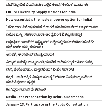
ಮುಗಿದಿಲ್ಲ ಬಿಟಿ ಬದನೆ ಚರ್ಚೆ: ಇಲ್ಲಿವೆ ಕೆಲವು ‘ಕೇಳೋ’ ಮಾತುಗಳು
Future Electricity Supply Options for India
How essential is the nuclear power option for India?
`ದೇಶಕಾಲ’ ವಿಶೇಷ ಸಂಚಿಕೆ ಬಿಡುಗಡೆ ಮಾಡಿದ ಜಾವೇದ್ ಆಖ್ತರ್ ಭಾಷಣ
ಏನೋ ಮಸ್ಕಿ, ಸಹಕಾರ ಭಾರತಿ ಅಂದ್ರೆ ನಿಂಗೆ ಟಿಶ್ಯೂ ಪೇಪರ್ರಾ?
ಅಬ್ಬೀಫಿಲ್: ‘ವಾಚೌಟ್ ಇನ್ವೆಸ್ಟರ್ಸ್‌’ ಪಟ್ಟಿಯಲ್ಲಿರುವ ಕಳಂಕಿತರ ಜೊತೆಗೇ
ಮನೋಹರ ಮಸ್ಕಿ ಸಹವಾಸ !
ಅಸಲಿಗೆ, ಈ ಸುಶೀಲ್ ಮಂತ್ರಿ ಯಾರು?
ವಿದ್ಯುತ್ ಸಮಸ್ಯೆ: ಮುಖ್ಯಮಂತ್ರಿಯವರಿಗೆ ನಾಡಿನ ಗಣ್ಯರ ಬಹಿರಂಗ ಪತ್ರ
ಮಸ್ಕಿ ಹೇಳೋದೇನು, ವಾಸ್ತವವೇನು? ನೀವೇ ನಿರ್ಧರಿಸಿ!
ಕತ್ತಲೆ – ದಾರಿ ಹತ್ತಿರ: ವಿದ್ಯುತ್ ಸಮಸ್ಯೆ ನೀಗಿಸಲು ಮಿತ್ರಮಾಧ್ಯಮದಿಂದ
ಮಾಹಿತಿಪೂರ್ಣ ಪುಸ್ತಕ
ಹೀಗಿದ್ದರು ನಾನಾಜಿ ದೇಶಮುಖ್
Media Fest Presentation by Beluru Sudarshana
January 23: Participate in the Public Consultation