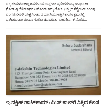
ಚಿಕ್ಕ ಹುಡುಗನಾಗಿದ್ದ ದಿನಗಳಿಂದ ಯಕ್ಷಗಾನ ಪ್ರಸಂಗಗಳನ್ನು ರಾತ್ರಿಯಿಡೀ
ನೋಡುತ್ತ ಬೆಳೆದ ನನಗೆ ಅದೊಂದು ತಮ್ಯ ಲೋಕ. ನಿನ್ನೆ (೮ ಸೆಪ್ಟೆಂಬರ್‍ ೨೦೧೯)
ಬೆಂಗಳೂರಿನಲ್ಲಿ ಯಕ್ಷ ಸಿಂಚನದ ದಶಮಾನೋತ್ಸವ ಕಾರ್ಯಕ್ರಮದಲ್ಲಿ
ಭಾಗಿಯಾದಾಗ ತುಂಬಾ ಸಂತೋಷವಾಯಿತು. ಬಹುದಿನಗಳ ನಂತರ…
ಇ-ದಕ್ಷಿಣ್ ಡಾಟ್‌ಕಾಮ್‌ : ಮಿಸ್ ಕಾಲ್‌ಗೆ ಸಿಕ್ಕಿದ ಕೆಲಸ