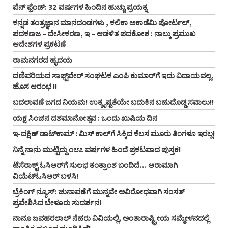
ಪೆನ್‌ ಫ್ರೆಂಡ್‌: 32 ವರ್ಷಗಳ ಹಿಂದಿನ ಹುಚ್ಚು ಪ್ರಯತ್ನ
ಕನ್ನಡ ತಂತ್ರಜ್ಞಾನ ಮಾನದಂಡಗಳು , ಕಲಿಕಾ ಅಕಾಡೆಮಿ ಪೋರ್ಟಲ್,
ಪದಕಣಜ – ದೇಸೀಕರಣ, ಇ – ಆಡಳಿತ ಪದಕೋಶ : ನಾಲ್ಕು ಪ್ರಮುಖ
ಆದೇಶಗಳ ಪ್ರಕಟಣೆ
ರಾಮನಗರದ ಹೃದಯ
ದಣಿವರಿಯದ ಸಾಫ್ಟ್‌ವೇರ್‌ ಸಂಘಟಕ ಎಂಪಿ ಕುಮಾರ್‌ಗೆ ಇದು ವಿದಾಯವಲ್ಲ,
ಹೊಸ ಆರಂಭ !!
ಬದಲಾವಣೆ ಜಗದ ನಿಯಮ! ಉತ್ಕೃಷ್ಟತೆಯೇ ಬದುಕಿನ ಬಹುದೊಡ್ಡ ಸವಾಲು!!
ಯಕ್ಷ ಸಿಂಚನ ದಶಮಾನೋತ್ಸವ : ಒಂದು ಖುಷಿಯ ದಿನ
ಇ-ದಕ್ಷಿಣ್ ಡಾಟ್‌ಕಾಮ್‌ : ಮಿಸ್ ಕಾಲ್‌ಗೆ ಸಿಕ್ಕಿದ ಕೆಲಸ ಮೂರು ತಿಂಗಳೂ ಇರಲ್ಲ!
ನಿನ್ನೆ ನಾನು ಮುಟ್ಟಿದ್ದು ೧೮೭ ವರ್ಷಗಳ ಹಿಂದೆ ಪ್ರಕಟವಾದ ಪುಸ್ತಕ!
ಟೆಸೆರಾಕ್ಟ್‌ ಓಸಿಆರ್‌ಗೆ ಸುಲಭ ತಂತ್ರಾಂಶ ಬಂದಿದೆ… ಆರಾಮಾಗಿ
ವಿಯೆಟ್‌ಓಸಿಆರ್‌ ಬಳಸಿ!
ಬ್ರೆಕಿಂಗ್ ನ್ಯೂಸ್‌: ಚುನಾವಣೆಗೆ ಮುನ್ನವೇ ಅವಿರೋಧವಾಗಿ ಸಂಸತ್
ಪ್ರವೇಶಿಸಿದ ಬೇಳೂರು ಸುದರ್ಶನ!
ನಾನೂ ಜವಹರಲಾಲ್‌ ನೆಹರು ವಿವಿಯಲ್ಲಿ, ಅಂತಾರಾಷ್ಟ್ರೀಯ ಸಮ್ಮೇಳನದಲ್ಲಿ