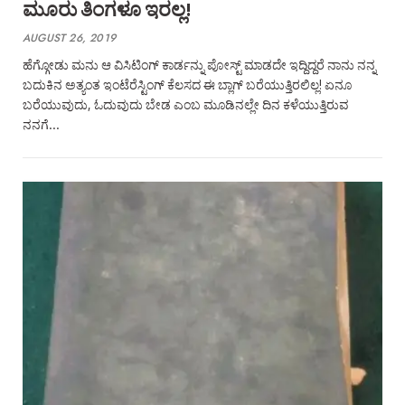
ಮೂರು ತಿಂಗಳೂ ಇರಲ್ಲ!
AUGUST 26, 2019
ಹೆಗ್ಗೋಡು ಮನು ಆ ವಿಸಿಟಿಂಗ್‌ ಕಾರ್ಡನ್ನು ಪೋಸ್ಟ್‌ ಮಾಡದೇ ಇದ್ದಿದ್ದರೆ ನಾನು ನನ್ನ
ಬದುಕಿನ ಅತ್ಯಂತ ಇಂಟೆರೆಸ್ಟಿಂಗ್‌ ಕೆಲಸದ ಈ ಬ್ಲಾಗ್‌ ಬರೆಯುತ್ತಿರಲಿಲ್ಲ! ಏನೂ
ಬರೆಯುವುದು, ಓದುವುದು ಬೇಡ ಎಂಬ ಮೂಡಿನಲ್ಲೇ ದಿನ ಕಳೆಯುತ್ತಿರುವ
ನನಗೆ…