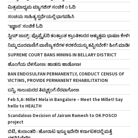
ಮಿತ್ರಮಾಧ್ಯಮ ಮ್ಯಾಗಜಿನ್‌ ಸಂಚಿಕೆ ೧ ಓದಿ
ಸಂಚಯ ಸಾಹಿತ್ಯ ಸ್ಪರ್ಧೆಯಲ್ಲಿ ಭಾಗವಹಿಸಿ
‘ಇಜ್ಞಾನ’ ಸಂಚಿಕೆ ಓದಿ
ಸ್ಟೀವ್‌ ಜಾಬ್ಸ್‌ : ಪ್ರೊಪ್ರೈಟರಿ ತಂತ್ರಾಂಶ ಕ್ರಾಂತಿಕಾರನ ಅತ್ಯುತ್ತಮ ಭಾಷಣ ಕೇಳಿ!
ನಿಮ್ಮ ದೂರವಾಣಿಗೆ ವಾಣಿಜ್ಯ ಕರೆಗಳ ಕರಕರೆಯನ್ನು ತಪ್ಪಿಸಬೇಕೆ? ಹೀಗೆ ಮಾಡಿ!
SUPREME COURT BANS MINING IN BELLARY DISTRICT
ಹೊಂಗೆಯ ಬೆಳಸೋಣ: ಹಾಡನು ಹಾಡೋಣ!
BAN ENDOSULFAN PERMANENTLY, CONDUCT CENSUS OF
VICTIMS, PROVIDE PERMANENT REHABILITATION
ಬನ್ನಿ, ಸಾಲುಮರದ ತಿಮ್ಮಕ್ಕಂಗೆ ನೆರವಾಗೋಣ
Feb 5,6: Millet Mela in Bangalore – Meet the Millet! Say
hello to HEALTH
Scandalous Decision of Jairam Ramesh to OK POSCO
project
ಬಿಟಿ, ಕುಲಾಂತರಿ : ಹೋರಾಟ ಇನ್ನೂ ಇದೇರಿ! ಕರ್ನಾಟಕದಲ್ಲಿ ಮತ್ತೆ
ವಕ್ಕರಿಸಿದೇರಿ!!