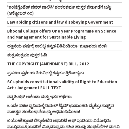
'ಇಂಟೆಗ್ರೇಟೆಡ್‌ ಪವರ್‌ ಪಾಲಿಸಿ' ಶಂಕರಶರ್ಮ ಪುಸ್ತಕ ಬಿಡುಗಡೆಗೆ ಬನ್ನಿ!
(ಅಕ್ಟೋಬರ್‌ ೧೦)
Law abiding citizens and law disobeying Government
Bhoomi College offers One year Programme on Science
and Management for Sustainable Living
ಹತ್ತನೆಯ ವರ್ಷಕ್ಕೆ ಕಾಲಿಟ್ಟ ಕನ್ನಡ ವಿಕಿಪೀಡಿಯಾ: ಶುಭಾಶಯ ಹೇಳಿ!
ಶುಕ್ರ ಸಂಕ್ರಮ: ಪುಸ್ತಕ ಓದಿ
THE COPYRIGHT (AMENDMENT) BILL, 2012
ಪ್ರಸರಣ ಸ್ಪರ್ಧೆಯ ತಿರುವಿನಲ್ಲಿ ಕನ್ನಡ ಪತ್ರಿಕೋದ್ಯಮ
SC upholds constitutional validity of Right to Education
Act : Judgement FULL TEXT
ನನ್ನ ಹಿಡನ್‌ ಅಜೆಂಡಾ ಮತ್ತು ಇತರ ಕಥೆಗಳು
ಒಂದೇ ಸಹಜ ಧ್ವನಿಯಲ್ಲಿ ರಿಯಲ್‌ ಟೈಮ್‌ ಭಾಷಾಂತರ: ಮೈಕ್ರೋಸಾಫ್ಟ್‌ ನ
ಮಹತ್ವದ ಸಂಶೋಧನೆಯನ್ನು ಅಭಿನಂದಿಸೋಣ!
ಬಯೋಟೆಕ್ನಾಲಜಿ ರೆಗ್ಯುಲೇಟರಿ ಅಥಾರಿಟಿ ಆಫ್‌ ಇಂಡಿಯಾ ವಿರೋಧಿಸಿ:
ಮುಖ್ಯಮಂತ್ರಿಯವರಿಗೆ ಮಿತ್ರಮಾಧ್ಯಮ ಸಹಿತ ಹಲವು ಸಂಘಟನೆಗಳ ಮನವಿ