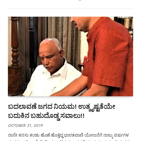
ಬದಲಾವಣೆ ಜಗದ ನಿಯಮ! ಉತ್ಕೃಷ್ಟತೆಯೇ
ಬದುಕಿನ ಬಹುದೊಡ್ಡ ಸವಾಲು!!
OCTOBER 31, 2019
ನಾನೇ ಕನಸು ಕಂಡು ಹೊಣೆ ಹೊತ್ತಿದ್ದ ಭಾರತವಾಣಿ ಯೋಜನೆಗೆ ನಾಲ್ಕು ವರ್ಷಗಳ