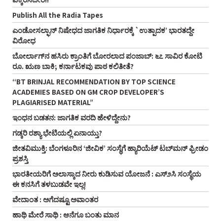
Publish All the Radia Tapes
ಎಂಡೋಸಲ್ಫಾನ್ ನಿಷೇಧದ ಜಾಗತಿಕ ನಿರ್ಧಾರಕ್ಕೆ `ಉತ್ಪಾದಕ’ ಭಾರತದ್ದೇ
ವಿರೋಧ
ಬೋರ್ಲಾಗ್‌ನ ಹಸಿರು ಕ್ರಾಂತಿಗೆ ಬೋರಲಾದ ಪಂಜಾಬ್: ೬೭ ಸಾವಿರ ಕೋಟಿ
ರೂ. ಋಣ ಬಾಕಿ; ಕರ್ನಾಟಕವು ಪಾಠ ಕಲಿತೀತೆ?
“BT BRINJAL RECOMMENDATION BY TOP SCIENCE
ACADEMIES BASED ON GM CROP DEVELOPER’S
PLAGIARISED MATERIAL”
ಇಂಧನ ಬಡತನ: ಜಾಗತಿಕ ವರದಿ ಹೇಳಿದ್ದೇನು?
ಗಡ್ಕರಿ ರಶ್ಯಾ ಭೇಟಿಯಲ್ಲಿ ಏನಾಯ್ತು?
ಜೀತವಿಮುಕ್ತಿ: ಬೆಂಗಳೂರಿನ ‘ಜೀವಿಕ’ ಸಂಸ್ಥೆಗೆ ಹ್ಯಾರಿಯೆಟ್ ಟಬ್‌ಮನ್ ಫ್ರೀಡಂ
ಪ್ರಶಸ್ತಿ
ಭಾರತೀಯರಿಗೆ ಅಲಾಸ್ಕಾದ ನೀರು ಕುಡಿಸುವ ಯೋಜನೆ : ಎಸ್೨ಸಿ ಸಂಸ್ಥೆಯ
ಈ ಕನಸಿಗೆ ತಳಬುಡವೇ ಇಲ್ಲ!
ವೇದಾಂತ : ಅಗೆದಷ್ಟೂ ಅವಾಂತರ
ಹಾಥಿ ಮೇರೆ ಸಾಥಿ : ಆನೆಗೂ ಬಂತು ಮಾನ