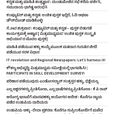
ಕನ್ನಡ ಮತ್ತು ಮಾಹಿತಿ ತಂತ್ರಜ್ಞಾನ : ದುಂಡುಮೇಜಿನ ಸಭೆ ಕರೆದು ಚರ್ಚಿಸಿ,
ಸಮುದಾಯ ಭಾಗಿತ್ವ ಆರಂಭಿಸಿ
ಕಂಪ್ಯೂಟರ್‌ ಮತ್ತು ಕನ್ನಡ: ಉಚಿತ ಪುಸ್ತಕ ಇಲ್ಲಿದೆ, ಓದಿ ಅಥವಾ
ಡೌನ್‌ಲೋಡ್‌ ಮಾಡಿಕೊಳ್ಳಿ!
ಸೆ.೨೬ರ ಶುಕ್ರವಾರ : ಕಂಪ್ಯೂಟರ್‌ ಮತ್ತು ಕನ್ನಡ – ಪುಸ್ತಕ ಬಿಡುಗಡೆ
ಕಾರ್ಯಕ್ರಮಕ್ಕೆ ಆಹ್ವಾನ [ ಮಿತ್ರಮಾಧ್ಯಮದ ‘ಉಚಿತ ಪುಸ್ತಕ ಸಂಸ್ಕೃತಿ
ಅಭಿಯಾನ’ದ ಮೊದಲ ಪುಸ್ತಕ]
ಮಾಹಿತಿ ಪಡೆಯುವ ಹಕ್ಕು ಕಾಯ್ದೆ ಮೂಲಕ ಮತದಾರ ಗುರುತಿನ ಚೀಟಿ
ಪಡೆಯುವ ಸರಳ ವಿಧಾನ
IT revolution and Regional Newspapers: Let’s harness it!
ಕೌಶಲ್ಯ ಅಭಿವೃದ್ಧಿ: ಮಿತ್ರಮಾಧ್ಯಮ ಸಮೀಕ್ಷೆಯಲ್ಲಿ ಭಾಗವಹಿಸಿ! |
PARTICIPATE IN SKILL DEVELOPMENT SURVEY!
ಪರಿಹಾರ ಪಡೆಯುವುದು ಎಂಡೋಸಲ್ಫಾನ್‌ ಸಂತ್ರಸ್ತರ ಹಕ್ಕು, ಭಿಕ್ಷೆಯಲ್ಲ
ಎಲ್ಲ ಅಕ್ಷರಗಳನ್ನು ಪ್ರೀತಿಸೋಣ, ಎಲ್ಲ ಭಾಷೆಗಳನ್ನೂ ಪ್ರೀತಿಸೋಣ : ಕೆ ಪಿ ರಾವ್‌
ಆರೋಗ್ಯ ಇಲಾಖೆಗೆ ಮಾನವಹಕ್ಕು ಆಯೋಗದ ಆದೇಶ : ಕೊನೆಗೂ ನ್ಯಾಯ
ಪಡೆದ ಉಡುಪಿಯ ದಾದಿಯರು
ಉಡುಪಿಯ ಅಕ್ಕು -ಲೀಲಾ ಪ್ರಕರಣ: ಕೊನೆಗೂ ಸುಪ್ರೀಂಕೋರ್ಟಿಗೆ ಮಣಿದ