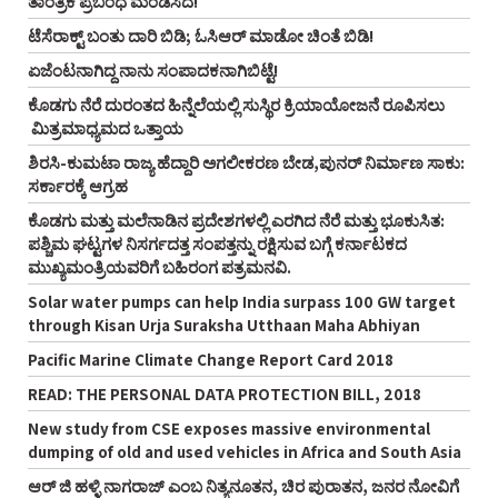
ತಾಂತ್ರಿಕ ಪ್ರಬಂಧ ಮಂಡಿಸಿದೆ!
ಟೆಸೆರಾಕ್ಟ್‌ ಬಂತು ದಾರಿ ಬಿಡಿ; ಓಸಿಆರ್‌ ಮಾಡೋ ಚಿಂತೆ ಬಿಡಿ!
ಏಜೆಂಟನಾಗಿದ್ದ ನಾನು ಸಂಪಾದಕನಾಗಿಬಿಟ್ಟೆ!
ಕೊಡಗು ನೆರೆ ದುರಂತದ ಹಿನ್ನೆಲೆಯಲ್ಲಿ ಸುಸ್ಥಿರ ಕ್ರಿಯಾಯೋಜನೆ ರೂಪಿಸಲು
ಮಿತ್ರಮಾಧ್ಯಮದ ಒತ್ತಾಯ
ಶಿರಸಿ-ಕುಮಟಾ ರಾಜ್ಯ ಹೆದ್ದಾರಿ ಅಗಲೀಕರಣ ಬೇಡ,ಪುನರ್‌ ನಿರ್ಮಾಣ ಸಾಕು:
ಸರ್ಕಾರಕ್ಕೆ ಆಗ್ರಹ
ಕೊಡಗು ಮತ್ತು ಮಲೆನಾಡಿನ ಪ್ರದೇಶಗಳಲ್ಲಿ ಎರಗಿದ ನೆರೆ ಮತ್ತು ಭೂಕುಸಿತ:
ಪಶ್ಚಿಮ ಘಟ್ಟಗಳ ನಿಸರ್ಗದತ್ತ ಸಂಪತ್ತನ್ನು ರಕ್ಷಿಸುವ ಬಗ್ಗೆ ಕರ್ನಾಟಕದ
ಮುಖ್ಯಮಂತ್ರಿಯವರಿಗೆ ಬಹಿರಂಗ ಪತ್ರಮನವಿ.
Solar water pumps can help India surpass 100 GW target
through Kisan Urja Suraksha Utthaan Maha Abhiyan
Pacific Marine Climate Change Report Card 2018
READ: THE PERSONAL DATA PROTECTION BILL, 2018
New study from CSE exposes massive environmental
dumping of old and used vehicles in Africa and South Asia
ಆರ್‌ ಜಿ ಹಳ್ಳಿ ನಾಗರಾಜ್‌ ಎಂಬ ನಿತ್ಯನೂತನ, ಚಿರ ಪುರಾತನ, ಜನರ ನೋವಿಗೆ