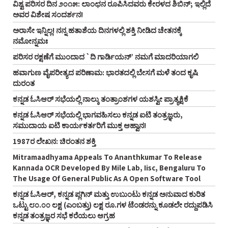
ವಿಶ್ವ ಪರಿಸರ ದಿನ ೨೦೧೫: ಲಾಂಛನ ರೂಪಿಸಿದವರು ಕೇರಳದ ಶಿಬಿನ್‌; ಇಲ್ಲಿದೆ
ಅವರ ವಿಶೇಷ ಸಂದರ್ಶನ!
ಅರಾಸೇ ಇನ್ನಿಲ್ಲ! ನನ್ನ ಹತಾಶೆಯ ದಿನಗಳಲ್ಲಿ ಶಕ್ತಿ ನೀಡಿದ ಚೇತನಕ್ಕೆ
ನಮೋನ್ನಮಃ
ಪರಿಸರ ರಕ್ಷಣೆಗೆ ಮುಂದಾದ `ದಿ ಗಾರ್ಡಿಯನ್‌’ ನಮಗೆ ಮಾದರಿಯಾಗಲಿ
ಹವಾಗುಣ ವೈಪರೀತ್ಯದ ಪರಿಣಾಮ: ಭಾರತದಲ್ಲಿ ಬೇಸಗೆ ಮಳೆ ತಂದ ಕೃಷಿ
ದುರಂತ
ಕನ್ನಡ ಓಸಿಆರ್‌ ಸಭೆಯಲ್ಲಿ ನಾಲ್ಕು ತಂತ್ರಾಂಶಗಳ ಯಶಸ್ವೀ ಪ್ರಾತ್ಯಕ್ಷಿಕೆ
ಕನ್ನಡ ಓಸಿಆರ್‌ ಸಭೆಯಲ್ಲಿ ಭಾಗವಹಿಸಲು ಕನ್ನಡ ಐಟಿ ತಂತ್ರಜ್ಞರು,
ಸಮುದಾಯ ಐಟಿ ಕಾರ್ಯಕರ್ತರಿಗೆ ಮುಕ್ತ ಆಹ್ವಾನ!
1987ರ ಲೇಖನ: ಚಿರಂತನ ಶಕ್ತಿ
Mitramaadhyama Appeals To Ananthkumar To Release
Kannada OCR Developed By Mile Lab, Iisc, Bengaluru To
The Usage Of General Public As A Open Software Tool
ಕನ್ನಡ ಓಸಿಆರ್‌, ಕನ್ನಡ ಪ್ಲಗಿನ್‌ ಮತ್ತು ಉಬುಂಟು ಕನ್ನಡ ಅನುವಾದ ಕುರಿತ
ಒಟ್ಟು ೮೦.೦೦ ಲಕ್ಷ (ಎಂಬತ್ತು) ಲಕ್ಷ ರೂ.ಗಳ ಟೆಂಡರನ್ನು ಕೂಡಲೇ ರದ್ದುಪಡಿಸಿ
ಕನ್ನಡ ತಂತ್ರಜ್ಞರ ಸಭೆ ಕರೆಯಲು ಆಗ್ರಹ