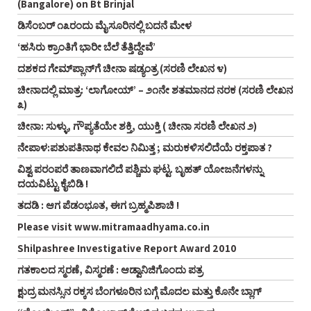
(Bangalore) on Bt Brinjal
ಡಿಸೆಂಬರ್ ೧೩ರಂದು ಮೈಸೂರಿನಲ್ಲಿ ಬದನೆ ಮೇಳ
‘ಹಸಿರು ಕ್ರಾಂತಿಗೆ ಭಾರೀ ಬೆಲೆ ತೆತ್ತಿದ್ದೇವೆ’
ದಶಕದ ಗೇಮ್‌ಪ್ಲಾನ್‌ಗೆ ಚೀನಾ ಷಡ್ಯಂತ್ರ (ಸರಣಿ ಲೇಖನ ೪)
ಚೀನಾದಲ್ಲಿ ಮಾತ್ರ: ‘ಲಾಗೋಯ್’ – ೨೧ನೇ ಶತಮಾನದ ನರಕ (ಸರಣಿ ಲೇಖನ
೩)
ಚೀನಾ: ಸುಳ್ಳು, ಗೌಪ್ಯತೆಯೇ ಶಕ್ತಿ, ಯುಕ್ತಿ ( ಚೀನಾ ಸರಣಿ ಲೇಖನ ೨)
ನೇಪಾಳ:ಪಶುಪತಿನಾಥ ಕೇವಲ ನಿಮಿತ್ತ ; ಮರುಕಳಿಸಲಿದೆಯೆ ರಕ್ತಪಾತ ?
ವಿಶ್ವ ಪರಂಪರೆ ತಾಣವಾಗಲಿದೆ ಪಶ್ಚಿಮ ಘಟ್ಟ. ಬೃಹತ್ ಯೋಜನೆಗಳನ್ನು
ದಯವಿಟ್ಟು ಕೈಬಿಡಿ !
ತದಡಿ : ಆಗ ಪೆಡಂಭೂತ, ಈಗ ಬ್ರಹ್ಮಪಿಶಾಚಿ !
Please visit www.mitramaadhyama.co.in
Shilpashree Investigative Report Award 2010
ಗತಕಾಲದ ಸ್ಮರಣೆ, ವಿಸ್ಮರಣೆ : ಆಡ್ವಾನಿಜಿಗೊಂದು ಪತ್ರ
ಕ್ಷುದ್ರ ಮನಸ್ಸಿನ ರಕ್ಕಸ ಬೆಂಗಳೂರಿನ ಬಗ್ಗೆ ಮೊದಲ ಮತ್ತು ಕೊನೇ ಬ್ಲಾಗ್