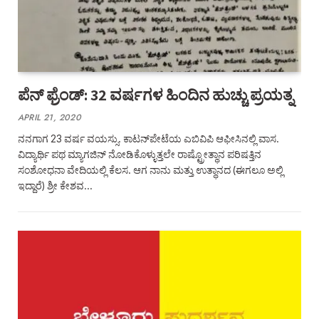
ಪೆನ್‌ ಫ್ರೆಂಡ್‌: 32 ವರ್ಷಗಳ ಹಿಂದಿನ ಹುಚ್ಚು ಪ್ರಯತ್ನ
APRIL 21, 2020
ನನಗಾಗ 23 ವರ್ಷ ವಯಸ್ಸು. ಕಾಟನ್‌ಪೇಟೆಯ ಎಬಿವಿಪಿ ಆಫೀಸಿನಲ್ಲಿ ವಾಸ.
ವಿದ್ಯಾರ್ಥಿ ಪಥ ಮ್ಯಾಗಜಿನ್‌ ನೋಡಿಕೊಳ್ಳುತ್ತಲೇ ರಾಷ್ಟ್ರೋತ್ಥಾನ ಪರಿಷತ್ತಿನ
ಸಂಶೋಧನಾ ವೇದಿಯಲ್ಲಿ ಕೆಲಸ. ಆಗ ನಾನು ಮತ್ತು ಉತ್ಥಾನದ (ಈಗಲೂ ಅಲ್ಲಿ
ಇದ್ದಾರೆ) ಶ್ರೀ ಕೇಶವ…