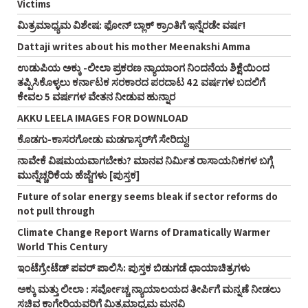
Victims
ಮಿತ್ರಮಾಧ್ಯಮ ವಿಶೇಷ: ಫೋನ್‌ ಬ್ಲಾಕ್‌ ಕ್ರಾಂತಿಗೆ ಇನ್ನೆರಡೇ ವರ್ಷ!
Dattaji writes about his mother Meenakshi Amma
ಉಡುಪಿಯ ಅಕ್ಕು -ಲೀಲಾ ಪ್ರಕರಣ ನ್ಯಾಯಾಂಗ ನಿಂದನೆಯ ಶಿಕ್ಷೆಯಿಂದ
ತಪ್ಪಿಸಿಕೊಳ್ಳಲು ಕರ್ನಾಟಕ ಸರಕಾರದ ಪರದಾಟ 42 ವರ್ಷಗಳ ಬದಲಿಗೆ
ಕೇವಲ 5 ವರ್ಷಗಳ ವೇತನ ನೀಡುವ ಹುನ್ನಾರ
AKKU LEELA IMAGES FOR DOWNLOAD
ಕೊಡಗು-ಕಾಸರಗೋಡು ಮಡಗಾಸ್ಕರ್‌ಗೆ ಸೇರಿದ್ದು!
ನಾವೇಕೆ ವಿಷಮಯವಾಗಬೇಕು? ಮಾನವ ನಿರ್ಮಿತ ರಾಸಾಯನಿಕಗಳ ಬಗ್ಗೆ
ಮುನ್ನೆಚ್ಚರಿಕೆಯ ಹೆಜ್ಜೆಗಳು [ಪುಸ್ತಕ]
Future of solar energy seems bleak if sector reforms do
not pull through
Climate Change Report Warns of Dramatically Warmer
World This Century
ಇಂಟೆಗ್ರೇಟೆಡ್‌ ಪವರ್‌ ಪಾಲಿಸಿ: ಪುಸ್ತಕ ಬಿಡುಗಡೆ ಛಾಯಾಚಿತ್ರಗಳು
ಅಕ್ಕು ಮತ್ತು ಲೀಲಾ : ಸರ್ವೋಚ್ಚ ನ್ಯಾಯಾಲಯದ ತೀರ್ಪಿಗೆ ಮನ್ನಣೆ ನೀಡಲು
ಸಚಿವ ಕಾಗೇರಿಯವರಿಗೆ ಮಿತ್ರಮಾಧ್ಯಮ ಮನವಿ