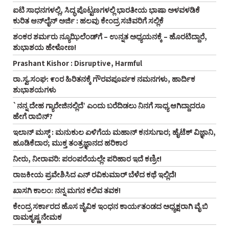
ಐಟಿ ಸಾಧನಗಳಲ್ಲಿ, ಸಿದ್ಧ ಪೊಟ್ಟಣಗಳಲ್ಲಿ ಭಾರತೀಯ ಭಾಷಾ ಅಳವಳಡಿಕೆ
ಕುರಿತ ಆನ್‌ಲೈನ್‌ ಅರ್ಜಿ : ಹಲವು ಕೇಂದ್ರ ಸಚಿವರಿಗೆ ಸಲ್ಲಿಕೆ
ಶಂಕರ ಶರ್ಮರು ನ್ಯೂಝಿಲೆಂಡ್‌ಗೆ – ಉನ್ನತ ಅಧ್ಯಯನಕ್ಕೆ – ಹೊರಟಿದ್ದಾರೆ,
ಶುಭಾಶಯ ಹೇಳೋಣ!
Prashant Kishor : Disruptive, Harmful
ರಾ.ಸ್ವ.ಸಂಘ: ೯೦ರ ಹಿರಿತನಕ್ಕೆ ಗೌರವಪೂರ್ವಕ ನಮನಗಳು, ಹಾರ್ದಿಕ
ಶುಭಾಶಯಗಳು
`ನನ್ನ ದೇಹ ಗ್ಯಾರೇಜಿನಲ್ಲಿದೆ’ ಎಂದು ಬರೆದಿಡಲು ನಿನಗೆ ಸಾಧ್ಯ ಆಗಿದ್ದಾದರೂ
ಹೇಗೆ ರಾಬಿನ್‌?
ಇಲಾನ್ ಮಸ್ಕ್ : ಮನುಕುಲ ಏಳಿಗೆಯ ಮಹಾನ್ ಕನಸುಗಾರ; ಹೈಟೆಕ್ ವಿಜ್ಞಾನಿ,
ಹೂಡಿಕೆದಾರ; ಮುಕ್ತ ತಂತ್ರಜ್ಞಾನದ ಹರಿಕಾರ
ನೀರು, ನೀರಾವರಿ: ಪರಂಪರೆಯಲ್ಲೇ ಪರಿಹಾರ ಇದೆ ಕಣ್ರೀ!
ರಾಜಕೀಯ ಪ್ರವೇಶಿಸಿದ ಎನ್‌ ರವಿಕುಮಾರ್‌ ಬೆಳೆದ ಕಥೆ ಇಲ್ಲಿದೆ!
ಖಾಸಗಿ ಕಾಲಂ: ನನ್ನ ಮಗನ ಕಲಿವ ತವಕ!
ಕೇಂದ್ರ ಸರ್ಕಾರದ ಹೊಸ ಜೈವಿಕ ಇಂಧನ ಕಾರ್ಯತಂಡದ ಅಧ್ಯಕ್ಷರಾಗಿ ವೈ ಬಿ
ರಾಮಕೃಷ್ಣ ನೇಮಕ