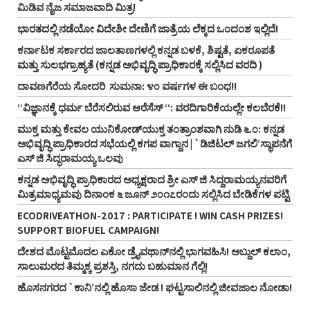
ಮಿಡಿವ ನೈಜ ಸಮಾಜವಾದಿ ಮಿತ್ರ!
ಭಾರತದಲ್ಲಿ ನಡೆಯೋ ವಿದೇಶೀ ದೇಣಿಗೆ ಜಾತ್ರೆಯ ಲೆಕ್ಕದ ಒಂದಂಶ ಇಲ್ಲಿದೆ!
ಕರ್ನಾಟಕ ಸರ್ಕಾರದ ಜಾಲತಾಣಗಳಲ್ಲಿ ಕನ್ನಡ ಬಳಕೆ, ಶಿಷ್ಟತೆ, ಏಕರೂಪತೆ
ಮತ್ತು ಸುಲಭಗ್ರಾಹ್ಯತೆ (ಕನ್ನಡ ಅಭಿವೃದ್ಧಿ ಪ್ರಾಧಿಕಾರಕ್ಕೆ ಸಲ್ಲಿಸಿದ ವರದಿ )
ದಾವಣಗೆರೆಯ ಸೋದರಿ ಸುಮನಾ: ೪೦ ವರ್ಷಗಳ ಈ ಬಂಧ!!
“ವಿಜ್ಞಾನಕ್ಕೆ ಧರ್ಮ ಬೆರೆಸಲಿರುವ ಆರೆಸೆಸ್‌ “: ವರದಿಗಾರಿಕೆಯಲ್ಲೇ ಕಲಬೆರಕೆ!!
ಮುಕ್ತ ಮತ್ತು ಕೇವಲ ಯುನಿಕೋಡ್‌ಯುಕ್ತ ತಂತ್ರಾಂಶವಾಗಿ ನುಡಿ ೬.೦: ಕನ್ನಡ
ಅಭಿವೃದ್ಧಿ ಪ್ರಾಧಿಕಾರದ ಸಭೆಯಲ್ಲಿ ಕಗಪ ವಾಗ್ದಾನ | `ಡಿಜಿಟಲ್‌ ಜಗಲಿ’ಸ್ಥಾಪನೆಗೆ
ಎಸ್‌ ಜಿ ಸಿದ್ಧರಾಮಯ್ಯ ಒಲವು
ಕನ್ನಡ ಅಭಿವೃದ್ಧಿ ಪ್ರಾಧಿಕಾರದ ಅಧ್ಯಕ್ಷರಾದ ಶ್ರೀ ಎಸ್‌ ಜಿ ಸಿದ್ದರಾಮಯ್ಯನವರಿಗೆ
ಮಿತ್ರಮಾಧ್ಯಮವು ದಿನಾಂಕ ೬ ಜೂನ್‌ ೨೦೧೭ರಂದು ಸಲ್ಲಿಸಿದ ಬೇಡಿಕೆಗಳ ಪಟ್ಟಿ
ECODRIVEATHON-2017 : PARTICIPATE ! WIN CASH PRIZES!
SUPPORT BIOFUEL CAMPAIGN!
ದೇಶದ ಮೊಟ್ಟಮೊದಲ ಎಕೋ ಡ್ರೈವಥಾನ್‌ನಲ್ಲಿ ಭಾಗವಹಿಸಿ! ಅಬ್ದುಲ್‌ ಕಲಾಂ,
ಸಾಲುಮರದ ತಿಮ್ಮಕ್ಕ ಪ್ರಶಸ್ತಿ, ನಗದು ಬಹುಮಾನ ಗೆಲ್ಲಿ!
ಹೊಸನಗರದ `ಕಾನಿ’ನಲ್ಲಿ ಹೊಸಾ ಜೇಡ ! ಘಟ್ಟಸಾಲಿನಲ್ಲಿ ಜೀವಜಾಲ ನೋಡಾ!