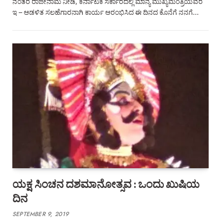
ನಂತರ ರಾಜೀನಾಮೆ ನೀಡಿ, ಕರ್ನಾಟಕ ಸರ್ಕಾರದಲ್ಲಿ ಮಾನ್ಯ ಮುಖ್ಯಮಂತ್ರಿಯವರ
ಇ – ಆಡಳಿತ ಸಲಹೆಗಾರನಾಗಿ ಕಾರ್ಯ ಆರಂಭಿಸಿದ ಈ ದಿನದ ಕೊನೆಗೆ ನನಗೆ…
ಯಕ್ಷ ಸಿಂಚನ ದಶಮಾನೋತ್ಸವ : ಒಂದು ಖುಷಿಯ
ದಿನ
SEPTEMBER 9, 2019