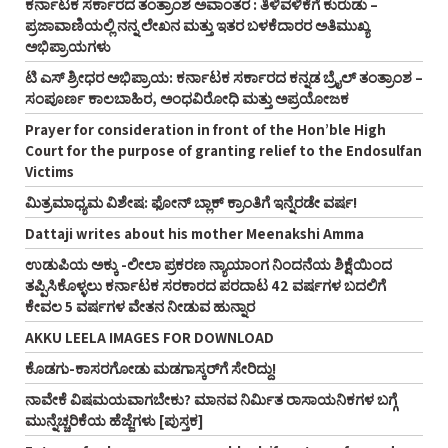
ಕರ್ನಾಟಕ ಸರ್ಕಾರದ ತಂತ್ರಾಂಶ ಅವಾಂತರ : ತಿಳಿವಳಿಕೆಗೆ ಕುರುಡು –
ಪ್ರಜಾವಾಣಿಯಲ್ಲಿ ನನ್ನ ಲೇಖನ ಮತ್ತು ಇತರ ಬಳಕೆದಾರರ ಅತಿಮುಖ್ಯ
ಅಭಿಪ್ರಾಯಗಳು
ಟಿ ಎಸ್‌ ಶ್ರೀಧರ ಅಭಿಪ್ರಾಯ: ಕರ್ನಾಟಕ ಸರ್ಕಾರದ ಕನ್ನಡ ಬ್ರೈಲ್‌ ತಂತ್ರಾಂಶ –
ಸಂಪೂರ್ಣ ಕಾಲಬಾಹಿರ, ಅಂಧವಿರೋಧಿ ಮತ್ತು ಅಪ್ರಯೋಜಕ
Prayer for consideration in front of the Hon’ble High
Court for the purpose of granting relief to the Endosulfan
Victims
ಮಿತ್ರಮಾಧ್ಯಮ ವಿಶೇಷ: ಫೋನ್‌ ಬ್ಲಾಕ್‌ ಕ್ರಾಂತಿಗೆ ಇನ್ನೆರಡೇ ವರ್ಷ!
Dattaji writes about his mother Meenakshi Amma
ಉಡುಪಿಯ ಅಕ್ಕು -ಲೀಲಾ ಪ್ರಕರಣ ನ್ಯಾಯಾಂಗ ನಿಂದನೆಯ ಶಿಕ್ಷೆಯಿಂದ
ತಪ್ಪಿಸಿಕೊಳ್ಳಲು ಕರ್ನಾಟಕ ಸರಕಾರದ ಪರದಾಟ 42 ವರ್ಷಗಳ ಬದಲಿಗೆ
ಕೇವಲ 5 ವರ್ಷಗಳ ವೇತನ ನೀಡುವ ಹುನ್ನಾರ
AKKU LEELA IMAGES FOR DOWNLOAD
ಕೊಡಗು-ಕಾಸರಗೋಡು ಮಡಗಾಸ್ಕರ್‌ಗೆ ಸೇರಿದ್ದು!
ನಾವೇಕೆ ವಿಷಮಯವಾಗಬೇಕು? ಮಾನವ ನಿರ್ಮಿತ ರಾಸಾಯನಿಕಗಳ ಬಗ್ಗೆ
ಮುನ್ನೆಚ್ಚರಿಕೆಯ ಹೆಜ್ಜೆಗಳು [ಪುಸ್ತಕ]