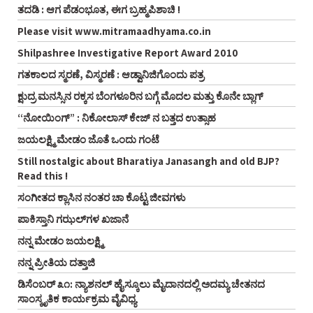
ತದಡಿ : ಆಗ ಪೆಡಂಭೂತ, ಈಗ ಬ್ರಹ್ಮಪಿಶಾಚಿ !
Please visit www.mitramaadhyama.co.in
Shilpashree Investigative Report Award 2010
ಗತಕಾಲದ ಸ್ಮರಣೆ, ವಿಸ್ಮರಣೆ : ಆಡ್ವಾನಿಜಿಗೊಂದು ಪತ್ರ
ಕ್ಷುದ್ರ ಮನಸ್ಸಿನ ರಕ್ಕಸ ಬೆಂಗಳೂರಿನ ಬಗ್ಗೆ ಮೊದಲ ಮತ್ತು ಕೊನೇ ಬ್ಲಾಗ್
“ನೋಯಿಂಗ್” : ನಿಕೋಲಾಸ್ ಕೇಜ್ ನ ಬತ್ತದ ಉತ್ಸಾಹ
ಜಯಲಕ್ಷ್ಮಿ ಮೇಡಂ ಜೊತೆ ಒಂದು ಗಂಟೆ
Still nostalgic about Bharatiya Janasangh and old BJP?
Read this !
ಸಂಗೀತದ ಕ್ಲಾಸಿನ ನಂತರ ಚಾ ಕೊಟ್ಟ ಜೀವಗಳು
ಪಾಕಿಸ್ತಾನಿ ಗಝಲ್‌ಗಳ ಖಜಾನೆ
ನನ್ನ ಮೇಡಂ ಜಯಲಕ್ಷ್ಮಿ
ನನ್ನ ಪ್ರೀತಿಯ ದತ್ತಾಜಿ
ಡಿಸೆಂಬರ್ ೩೧: ನ್ಯಾಶನಲ್ ಹೈಸ್ಕೂಲು ಮೈದಾನದಲ್ಲಿ ಅದಮ್ಯ ಚೇತನದ
ಸಾಂಸ್ಕೃತಿಕ ಕಾರ್ಯಕ್ರಮ ವೈವಿಧ್ಯ