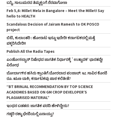
ಬನ್ನಿ, ಸಾಲುಮರದ ತಿಮ್ಮಕ್ಕಂಗೆ ನೆರವಾಗೋಣ
Feb 5,6: Millet Mela in Bangalore – Meet the Millet! Say
hello to HEALTH
Scandalous Decision of Jairam Ramesh to OK POSCO
project
ಬಿಟಿ, ಕುಲಾಂತರಿ : ಹೋರಾಟ ಇನ್ನೂ ಇದೇರಿ! ಕರ್ನಾಟಕದಲ್ಲಿ ಮತ್ತೆ
ವಕ್ಕರಿಸಿದೇರಿ!!
Publish All the Radia Tapes
ಎಂಡೋಸಲ್ಫಾನ್ ನಿಷೇಧದ ಜಾಗತಿಕ ನಿರ್ಧಾರಕ್ಕೆ `ಉತ್ಪಾದಕ’ ಭಾರತದ್ದೇ
ವಿರೋಧ
ಬೋರ್ಲಾಗ್‌ನ ಹಸಿರು ಕ್ರಾಂತಿಗೆ ಬೋರಲಾದ ಪಂಜಾಬ್: ೬೭ ಸಾವಿರ ಕೋಟಿ
ರೂ. ಋಣ ಬಾಕಿ; ಕರ್ನಾಟಕವು ಪಾಠ ಕಲಿತೀತೆ?
“BT BRINJAL RECOMMENDATION BY TOP SCIENCE
ACADEMIES BASED ON GM CROP DEVELOPER’S
PLAGIARISED MATERIAL”
ಇಂಧನ ಬಡತನ: ಜಾಗತಿಕ ವರದಿ ಹೇಳಿದ್ದೇನು?
ಗಡ್ಕರಿ ರಶ್ಯಾ ಭೇಟಿಯಲ್ಲಿ ಏನಾಯ್ತು?