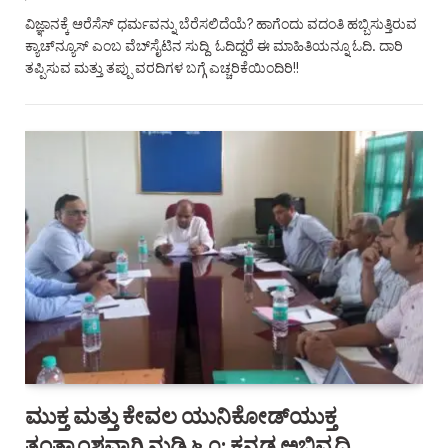
ವಿಜ್ಞಾನಕ್ಕೆ ಆರೆಸೆಸ್‌ ಧರ್ಮವನ್ನು ಬೆರೆಸಲಿದೆಯೆ? ಹಾಗೆಂದು ವದಂತಿ ಹಬ್ಬಿಸುತ್ತಿರುವ
ಕ್ಯಾಚ್‌ನ್ಯೂಸ್‌‌ ಎಂಬ ವೆಬ್‌ಸೈಟಿನ ಸುದ್ದಿ ಓದಿದ್ದರೆ ಈ ಮಾಹಿತಿಯನ್ನೂ ಓದಿ. ದಾರಿ
ತಪ್ಪಿಸುವ ಮತ್ತು ತಪ್ಪು ವರದಿಗಳ ಬಗ್ಗೆ ಎಚ್ಚರಿಕೆಯಿಂದಿರಿ!!
ಮುಕ್ತ ಮತ್ತು ಕೇವಲ ಯುನಿಕೋಡ್‌ಯುಕ್ತ
ತಂತ್ರಾಂಶವಾಗಿ ನುಡಿ ೬.೦: ಕನ್ನಡ ಅಭಿವೃದ್ಧಿ