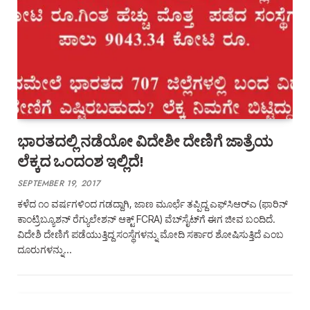
ಭಾರತದಲ್ಲಿ ನಡೆಯೋ ವಿದೇಶೀ ದೇಣಿಗೆ ಜಾತ್ರೆಯ
ಲೆಕ್ಕದ ಒಂದಂಶ ಇಲ್ಲಿದೆ!
SEPTEMBER 19, 2017
ಕಳೆದ ೧೦ ವರ್ಷಗಳಿಂದ ಗಡದ್ದಾಗಿ, ಜಾಣ ಮೂರ್ಛೆ ತಪ್ಪಿದ್ದ ಎಫ್‌ಸಿಆರ್‌ಎ (ಫಾರಿನ್
ಕಾಂಟ್ರಿಬ್ಯೂಶನ್ ರೆಗ್ಯುಲೇಶನ್ ಆಕ್ಟ್ FCRA) ವೆಬ್‌ಸೈಟ್‌ಗೆ ಈಗ ಜೀವ ಬಂದಿದೆ.
ವಿದೇಶಿ ದೇಣಿಗೆ ಪಡೆಯುತ್ತಿದ್ದ ಸಂಸ್ಥೆಗಳನ್ನು ಮೋದಿ ಸರ್ಕಾರ ಶೋಷಿಸುತ್ತಿದೆ ಎಂಬ
ದೂರುಗಳನ್ನು…