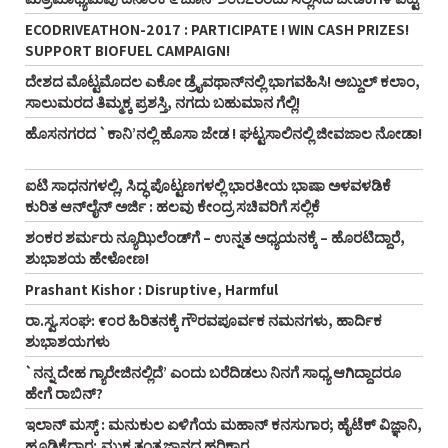
ECODRIVEATHON-2017 : PARTICIPATE ! WIN CASH PRIZES!
SUPPORT BIOFUEL CAMPAIGN!
ದೇಶದ ಮೊಟ್ಟಮೊದಲ ಎಕೋ ಡ್ರೈವಥಾನ್‌ನಲ್ಲಿ ಭಾಗವಹಿಸಿ! ಅಬ್ದುಲ್‌ ಕಲಾಂ,
ಸಾಲುಮರದ ತಿಮ್ಮಕ್ಕ ಪ್ರಶಸ್ತಿ, ನಗದು ಬಹುಮಾನ ಗೆಲ್ಲಿ!
ಹೊಸನಗರದ `ಕಾನಿ’ನಲ್ಲಿ ಹೊಸಾ ಜೇಡ ! ಘಟ್ಟಸಾಲಿನಲ್ಲಿ ಜೀವಜಾಲ ನೋಡಾ!
ಐಟಿ ಸಾಧನಗಳಲ್ಲಿ, ಸಿದ್ಧ ಪೊಟ್ಟಣಗಳಲ್ಲಿ ಭಾರತೀಯ ಭಾಷಾ ಅಳವಳಡಿಕೆ
ಕುರಿತ ಆನ್‌ಲೈನ್‌ ಅರ್ಜಿ : ಹಲವು ಕೇಂದ್ರ ಸಚಿವರಿಗೆ ಸಲ್ಲಿಕೆ
ಶಂಕರ ಶರ್ಮರು ನ್ಯೂಝಿಲೆಂಡ್‌ಗೆ – ಉನ್ನತ ಅಧ್ಯಯನಕ್ಕೆ – ಹೊರಟಿದ್ದಾರೆ,
ಶುಭಾಶಯ ಹೇಳೋಣ!
Prashant Kishor : Disruptive, Harmful
ರಾ.ಸ್ವ.ಸಂಘ: ೯೦ರ ಹಿರಿತನಕ್ಕೆ ಗೌರವಪೂರ್ವಕ ನಮನಗಳು, ಹಾರ್ದಿಕ
ಶುಭಾಶಯಗಳು
`ನನ್ನ ದೇಹ ಗ್ಯಾರೇಜಿನಲ್ಲಿದೆ’ ಎಂದು ಬರೆದಿಡಲು ನಿನಗೆ ಸಾಧ್ಯ ಆಗಿದ್ದಾದರೂ
ಹೇಗೆ ರಾಬಿನ್‌?
ಇಲಾನ್ ಮಸ್ಕ್ : ಮನುಕುಲ ಏಳಿಗೆಯ ಮಹಾನ್ ಕನಸುಗಾರ; ಹೈಟೆಕ್ ವಿಜ್ಞಾನಿ,
ಹೂಡಿಕೆದಾರ; ಮುಕ್ತ ತಂತ್ರಜ್ಞಾನದ ಹರಿಕಾರ