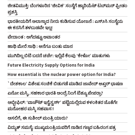
ಜೀತವಿಮುಕ್ತಿ: ಬೆಂಗಳೂರಿನ ‘ಜೀವಿಕ’ ಸಂಸ್ಥೆಗೆ ಹ್ಯಾರಿಯೆಟ್ ಟಬ್‌ಮನ್ ಫ್ರೀಡಂ
ಪ್ರಶಸ್ತಿ
ಭಾರತೀಯರಿಗೆ ಅಲಾಸ್ಕಾದ ನೀರು ಕುಡಿಸುವ ಯೋಜನೆ : ಎಸ್೨ಸಿ ಸಂಸ್ಥೆಯ
ಈ ಕನಸಿಗೆ ತಳಬುಡವೇ ಇಲ್ಲ!
ವೇದಾಂತ : ಅಗೆದಷ್ಟೂ ಅವಾಂತರ
ಹಾಥಿ ಮೇರೆ ಸಾಥಿ : ಆನೆಗೂ ಬಂತು ಮಾನ
ಮುಗಿದಿಲ್ಲ ಬಿಟಿ ಬದನೆ ಚರ್ಚೆ: ಇಲ್ಲಿವೆ ಕೆಲವು ‘ಕೇಳೋ’ ಮಾತುಗಳು
Future Electricity Supply Options for India
How essential is the nuclear power option for India?
`ದೇಶಕಾಲ’ ವಿಶೇಷ ಸಂಚಿಕೆ ಬಿಡುಗಡೆ ಮಾಡಿದ ಜಾವೇದ್ ಆಖ್ತರ್ ಭಾಷಣ
ಏನೋ ಮಸ್ಕಿ, ಸಹಕಾರ ಭಾರತಿ ಅಂದ್ರೆ ನಿಂಗೆ ಟಿಶ್ಯೂ ಪೇಪರ್ರಾ?
ಅಬ್ಬೀಫಿಲ್: ‘ವಾಚೌಟ್ ಇನ್ವೆಸ್ಟರ್ಸ್‌’ ಪಟ್ಟಿಯಲ್ಲಿರುವ ಕಳಂಕಿತರ ಜೊತೆಗೇ
ಮನೋಹರ ಮಸ್ಕಿ ಸಹವಾಸ !
ಅಸಲಿಗೆ, ಈ ಸುಶೀಲ್ ಮಂತ್ರಿ ಯಾರು?
ವಿದ್ಯುತ್ ಸಮಸ್ಯೆ: ಮುಖ್ಯಮಂತ್ರಿಯವರಿಗೆ ನಾಡಿನ ಗಣ್ಯರ ಬಹಿರಂಗ ಪತ್ರ