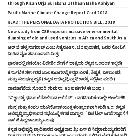
through Kisan Urja Suraksha Utthaan Maha Abhiyan
Pacific Marine Climate Change Report Card 2018
READ: THE PERSONAL DATA PROTECTION BILL, 2018
New study from CSE exposes massive environmental
dumping of old and used vehicles in Africa and South Asia
ಆರ್‌ ಜಿ ಹಳ್ಳಿ ನಾಗರಾಜ್‌ ಎಂಬ ನಿತ್ಯನೂತನ, ಚಿರ ಪುರಾತನ, ಜನರ ನೋವಿಗೆ
ಮಿಡಿವ ನೈಜ ಸಮಾಜವಾದಿ ಮಿತ್ರ!
ಭಾರತದಲ್ಲಿ ನಡೆಯೋ ವಿದೇಶೀ ದೇಣಿಗೆ ಜಾತ್ರೆಯ ಲೆಕ್ಕದ ಒಂದಂಶ ಇಲ್ಲಿದೆ!
ಕರ್ನಾಟಕ ಸರ್ಕಾರದ ಜಾಲತಾಣಗಳಲ್ಲಿ ಕನ್ನಡ ಬಳಕೆ, ಶಿಷ್ಟತೆ, ಏಕರೂಪತೆ
ಮತ್ತು ಸುಲಭಗ್ರಾಹ್ಯತೆ (ಕನ್ನಡ ಅಭಿವೃದ್ಧಿ ಪ್ರಾಧಿಕಾರಕ್ಕೆ ಸಲ್ಲಿಸಿದ ವರದಿ )
ದಾವಣಗೆರೆಯ ಸೋದರಿ ಸುಮನಾ: ೪೦ ವರ್ಷಗಳ ಈ ಬಂಧ!!
“ವಿಜ್ಞಾನಕ್ಕೆ ಧರ್ಮ ಬೆರೆಸಲಿರುವ ಆರೆಸೆಸ್‌ “: ವರದಿಗಾರಿಕೆಯಲ್ಲೇ ಕಲಬೆರಕೆ!!
ಮುಕ್ತ ಮತ್ತು ಕೇವಲ ಯುನಿಕೋಡ್‌ಯುಕ್ತ ತಂತ್ರಾಂಶವಾಗಿ ನುಡಿ ೬.೦: ಕನ್ನಡ
ಅಭಿವೃದ್ಧಿ ಪ್ರಾಧಿಕಾರದ ಸಭೆಯಲ್ಲಿ ಕಗಪ ವಾಗ್ದಾನ | `ಡಿಜಿಟಲ್‌ ಜಗಲಿ’ಸ್ಥಾಪನೆಗೆ
ಎಸ್‌ ಜಿ ಸಿದ್ಧರಾಮಯ್ಯ ಒಲವು
ಕನ್ನಡ ಅಭಿವೃದ್ಧಿ ಪ್ರಾಧಿಕಾರದ ಅಧ್ಯಕ್ಷರಾದ ಶ್ರೀ ಎಸ್‌ ಜಿ ಸಿದ್ದರಾಮಯ್ಯನವರಿಗೆ
ಮಿತ್ರಮಾಧ್ಯಮವು ದಿನಾಂಕ ೬ ಜೂನ್‌ ೨೦೧೭ರಂದು ಸಲ್ಲಿಸಿದ ಬೇಡಿಕೆಗಳ ಪಟ್ಟಿ