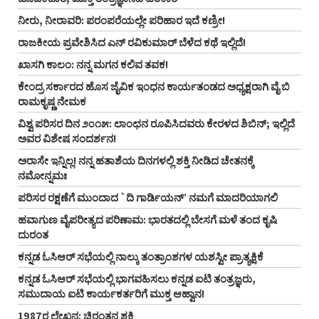
ನೀರು, ನೀರಾವರಿ: ಪರಂಪರೆಯಲ್ಲೇ ಪರಿಹಾರ ಇದೆ ಕಣ್ರೀ!
ರಾಜಕೀಯ ಪ್ರವೇಶಿಸಿದ ಎನ್‌ ರವಿಕುಮಾರ್‌ ಬೆಳೆದ ಕಥೆ ಇಲ್ಲಿದೆ!
ಖಾಸಗಿ ಕಾಲಂ: ನನ್ನ ಮಗನ ಕಲಿವ ತವಕ!
ಕೇಂದ್ರ ಸರ್ಕಾರದ ಹೊಸ ಜೈವಿಕ ಇಂಧನ ಕಾರ್ಯತಂಡದ ಅಧ್ಯಕ್ಷರಾಗಿ ವೈ ಬಿ
ರಾಮಕೃಷ್ಣ ನೇಮಕ
ವಿಶ್ವ ಪರಿಸರ ದಿನ ೨೦೧೫: ಲಾಂಛನ ರೂಪಿಸಿದವರು ಕೇರಳದ ಶಿಬಿನ್‌; ಇಲ್ಲಿದೆ
ಅವರ ವಿಶೇಷ ಸಂದರ್ಶನ!
ಅರಾಸೇ ಇನ್ನಿಲ್ಲ! ನನ್ನ ಹತಾಶೆಯ ದಿನಗಳಲ್ಲಿ ಶಕ್ತಿ ನೀಡಿದ ಚೇತನಕ್ಕೆ
ನಮೋನ್ನಮಃ
ಪರಿಸರ ರಕ್ಷಣೆಗೆ ಮುಂದಾದ `ದಿ ಗಾರ್ಡಿಯನ್‌’ ನಮಗೆ ಮಾದರಿಯಾಗಲಿ
ಹವಾಗುಣ ವೈಪರೀತ್ಯದ ಪರಿಣಾಮ: ಭಾರತದಲ್ಲಿ ಬೇಸಗೆ ಮಳೆ ತಂದ ಕೃಷಿ
ದುರಂತ
ಕನ್ನಡ ಓಸಿಆರ್‌ ಸಭೆಯಲ್ಲಿ ನಾಲ್ಕು ತಂತ್ರಾಂಶಗಳ ಯಶಸ್ವೀ ಪ್ರಾತ್ಯಕ್ಷಿಕೆ
ಕನ್ನಡ ಓಸಿಆರ್‌ ಸಭೆಯಲ್ಲಿ ಭಾಗವಹಿಸಲು ಕನ್ನಡ ಐಟಿ ತಂತ್ರಜ್ಞರು,
ಸಮುದಾಯ ಐಟಿ ಕಾರ್ಯಕರ್ತರಿಗೆ ಮುಕ್ತ ಆಹ್ವಾನ!
1987ರ ಲೇಖನ: ಚಿರಂತನ ಶಕ್ತಿ