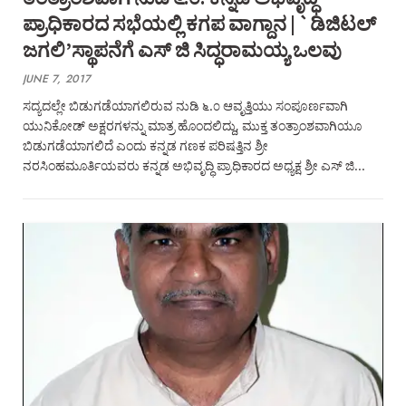
ಪ್ರಾಧಿಕಾರದ ಸಭೆಯಲ್ಲಿ ಕಗಪ ವಾಗ್ದಾನ | `ಡಿಜಿಟಲ್‌
ಜಗಲಿ’ಸ್ಥಾಪನೆಗೆ ಎಸ್‌ ಜಿ ಸಿದ್ಧರಾಮಯ್ಯ ಒಲವು
JUNE 7, 2017
ಸದ್ಯದಲ್ಲೇ ಬಿಡುಗಡೆಯಾಗಲಿರುವ ನುಡಿ ೬.೦ ಆವೃತ್ತಿಯು ಸಂಪೂರ್ಣವಾಗಿ
ಯುನಿಕೋಡ್‌ ಅಕ್ಷರಗಳನ್ನು ಮಾತ್ರ ಹೊಂದಲಿದ್ದು, ಮುಕ್ತ ತಂತ್ರಾಂಶವಾಗಿಯೂ
ಬಿಡುಗಡೆಯಾಗಲಿದೆ ಎಂದು ಕನ್ನಡ ಗಣಕ ಪರಿಷತ್ತಿನ ಶ್ರೀ
ನರಸಿಂಹಮೂರ್ತಿಯವರು ಕನ್ನಡ ಅಭಿವೃದ್ಧಿ ಪ್ರಾಧಿಕಾರದ ಅಧ್ಯಕ್ಷ ಶ್ರೀ ಎಸ್‌ ಜಿ…