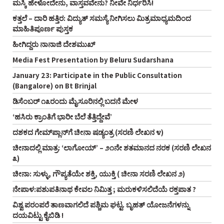
ಮಸ್ಕಿ ಹೇಳೋದೇನು, ವಾಸ್ತವವೇನು? ನೀವೇ ನಿರ್ಧರಿಸಿ!
ಕತ್ತಲೆ – ದಾರಿ ಹತ್ತಿರ: ವಿದ್ಯುತ್ ಸಮಸ್ಯೆ ನೀಗಿಸಲು ಮಿತ್ರಮಾಧ್ಯಮದಿಂದ
ಮಾಹಿತಿಪೂರ್ಣ ಪುಸ್ತಕ
ಹೀಗಿದ್ದರು ನಾನಾಜಿ ದೇಶಮುಖ್
Media Fest Presentation by Beluru Sudarshana
January 23: Participate in the Public Consultation
(Bangalore) on Bt Brinjal
ಡಿಸೆಂಬರ್ ೧೩ರಂದು ಮೈಸೂರಿನಲ್ಲಿ ಬದನೆ ಮೇಳ
‘ಹಸಿರು ಕ್ರಾಂತಿಗೆ ಭಾರೀ ಬೆಲೆ ತೆತ್ತಿದ್ದೇವೆ’
ದಶಕದ ಗೇಮ್‌ಪ್ಲಾನ್‌ಗೆ ಚೀನಾ ಷಡ್ಯಂತ್ರ (ಸರಣಿ ಲೇಖನ ೪)
ಚೀನಾದಲ್ಲಿ ಮಾತ್ರ: ‘ಲಾಗೋಯ್’ – ೨೧ನೇ ಶತಮಾನದ ನರಕ (ಸರಣಿ ಲೇಖನ
೩)
ಚೀನಾ: ಸುಳ್ಳು, ಗೌಪ್ಯತೆಯೇ ಶಕ್ತಿ, ಯುಕ್ತಿ ( ಚೀನಾ ಸರಣಿ ಲೇಖನ ೨)
ನೇಪಾಳ:ಪಶುಪತಿನಾಥ ಕೇವಲ ನಿಮಿತ್ತ ; ಮರುಕಳಿಸಲಿದೆಯೆ ರಕ್ತಪಾತ ?
ವಿಶ್ವ ಪರಂಪರೆ ತಾಣವಾಗಲಿದೆ ಪಶ್ಚಿಮ ಘಟ್ಟ. ಬೃಹತ್ ಯೋಜನೆಗಳನ್ನು
ದಯವಿಟ್ಟು ಕೈಬಿಡಿ !