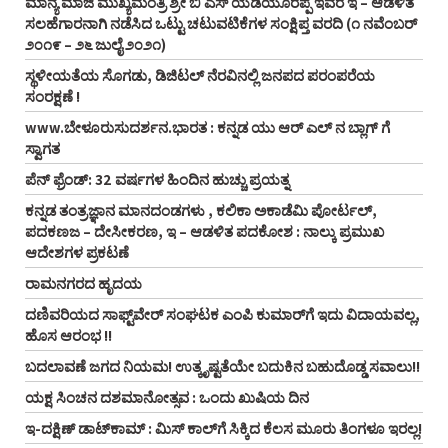
ಮಾನ್ಯ ಮಾಜಿ ಮುಖ್ಯಮಂತ್ರಿ ಶ್ರೀ ಬಿ ಎಸ್‌ ಯಡಿಯೂರಪ್ಪ ಇವರ ಇ – ಆಡಳಿತ
ಸಲಹೆಗಾರನಾಗಿ ನಡೆಸಿದ ಒಟ್ಟು ಚಟುವಟಿಕೆಗಳ ಸಂಕ್ಷಿಪ್ತ ವರದಿ (೧ ನವೆಂಬರ್‌
೨೦೧೯ – ೨೬ ಜುಲೈ ೨೦೨೧)
ಸ್ಥಳೀಯತೆಯ ಸೊಗಡು, ಡಿಜಿಟಲ್‌ ನೆರವಿನಲ್ಲಿ ಜನಪದ ಪರಂಪರೆಯ
ಸಂರಕ್ಷಣೆ !
www.ಬೇಳೂರುಸುದರ್ಶನ.ಭಾರತ : ಕನ್ನಡ ಯು ಆರ್‌ ಎಲ್‌ ನ ಬ್ಲಾಗ್‌ ಗೆ
ಸ್ವಾಗತ
ಪೆನ್‌ ಫ್ರೆಂಡ್‌: 32 ವರ್ಷಗಳ ಹಿಂದಿನ ಹುಚ್ಚು ಪ್ರಯತ್ನ
ಕನ್ನಡ ತಂತ್ರಜ್ಞಾನ ಮಾನದಂಡಗಳು , ಕಲಿಕಾ ಅಕಾಡೆಮಿ ಪೋರ್ಟಲ್,
ಪದಕಣಜ – ದೇಸೀಕರಣ, ಇ – ಆಡಳಿತ ಪದಕೋಶ : ನಾಲ್ಕು ಪ್ರಮುಖ
ಆದೇಶಗಳ ಪ್ರಕಟಣೆ
ರಾಮನಗರದ ಹೃದಯ
ದಣಿವರಿಯದ ಸಾಫ್ಟ್‌ವೇರ್‌ ಸಂಘಟಕ ಎಂಪಿ ಕುಮಾರ್‌ಗೆ ಇದು ವಿದಾಯವಲ್ಲ,
ಹೊಸ ಆರಂಭ !!
ಬದಲಾವಣೆ ಜಗದ ನಿಯಮ! ಉತ್ಕೃಷ್ಟತೆಯೇ ಬದುಕಿನ ಬಹುದೊಡ್ಡ ಸವಾಲು!!
ಯಕ್ಷ ಸಿಂಚನ ದಶಮಾನೋತ್ಸವ : ಒಂದು ಖುಷಿಯ ದಿನ
ಇ-ದಕ್ಷಿಣ್ ಡಾಟ್‌ಕಾಮ್‌ : ಮಿಸ್ ಕಾಲ್‌ಗೆ ಸಿಕ್ಕಿದ ಕೆಲಸ ಮೂರು ತಿಂಗಳೂ ಇರಲ್ಲ!