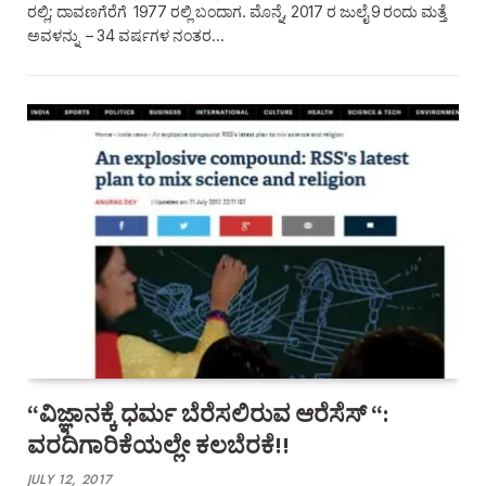
ರಲ್ಲಿ; ದಾವಣಗೆರೆಗೆ 1977 ರಲ್ಲಿ ಬಂದಾಗ. ಮೊನ್ನೆ, 2017 ರ ಜುಲೈ 9 ರಂದು ಮತ್ತೆ
ಅವಳನ್ನು – 34 ವರ್ಷಗಳ ನಂತರ…
“ವಿಜ್ಞಾನಕ್ಕೆ ಧರ್ಮ ಬೆರೆಸಲಿರುವ ಆರೆಸೆಸ್‌ “:
ವರದಿಗಾರಿಕೆಯಲ್ಲೇ ಕಲಬೆರಕೆ!!
JULY 12, 2017