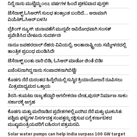
ನಿನ್ನೆ ನಾನು ಮುಟ್ಟಿದ್ದು ೧೮೭ ವರ್ಷಗಳ ಹಿಂದೆ ಪ್ರಕಟವಾದ ಪುಸ್ತಕ!
ಟೆಸೆರಾಕ್ಟ್‌ ಓಸಿಆರ್‌ಗೆ ಸುಲಭ ತಂತ್ರಾಂಶ ಬಂದಿದೆ… ಆರಾಮಾಗಿ
ವಿಯೆಟ್‌ಓಸಿಆರ್‌ ಬಳಸಿ!
ಬ್ರೆಕಿಂಗ್ ನ್ಯೂಸ್‌: ಚುನಾವಣೆಗೆ ಮುನ್ನವೇ ಅವಿರೋಧವಾಗಿ ಸಂಸತ್
ಪ್ರವೇಶಿಸಿದ ಬೇಳೂರು ಸುದರ್ಶನ!
ನಾನೂ ಜವಹರಲಾಲ್‌ ನೆಹರು ವಿವಿಯಲ್ಲಿ, ಅಂತಾರಾಷ್ಟ್ರೀಯ ಸಮ್ಮೇಳನದಲ್ಲಿ
ತಾಂತ್ರಿಕ ಪ್ರಬಂಧ ಮಂಡಿಸಿದೆ!
ಟೆಸೆರಾಕ್ಟ್‌ ಬಂತು ದಾರಿ ಬಿಡಿ; ಓಸಿಆರ್‌ ಮಾಡೋ ಚಿಂತೆ ಬಿಡಿ!
ಏಜೆಂಟನಾಗಿದ್ದ ನಾನು ಸಂಪಾದಕನಾಗಿಬಿಟ್ಟೆ!
ಕೊಡಗು ನೆರೆ ದುರಂತದ ಹಿನ್ನೆಲೆಯಲ್ಲಿ ಸುಸ್ಥಿರ ಕ್ರಿಯಾಯೋಜನೆ ರೂಪಿಸಲು
ಮಿತ್ರಮಾಧ್ಯಮದ ಒತ್ತಾಯ
ಶಿರಸಿ-ಕುಮಟಾ ರಾಜ್ಯ ಹೆದ್ದಾರಿ ಅಗಲೀಕರಣ ಬೇಡ,ಪುನರ್‌ ನಿರ್ಮಾಣ ಸಾಕು:
ಸರ್ಕಾರಕ್ಕೆ ಆಗ್ರಹ
ಕೊಡಗು ಮತ್ತು ಮಲೆನಾಡಿನ ಪ್ರದೇಶಗಳಲ್ಲಿ ಎರಗಿದ ನೆರೆ ಮತ್ತು ಭೂಕುಸಿತ:
ಪಶ್ಚಿಮ ಘಟ್ಟಗಳ ನಿಸರ್ಗದತ್ತ ಸಂಪತ್ತನ್ನು ರಕ್ಷಿಸುವ ಬಗ್ಗೆ ಕರ್ನಾಟಕದ
ಮುಖ್ಯಮಂತ್ರಿಯವರಿಗೆ ಬಹಿರಂಗ ಪತ್ರಮನವಿ.
Solar water pumps can help India surpass 100 GW target