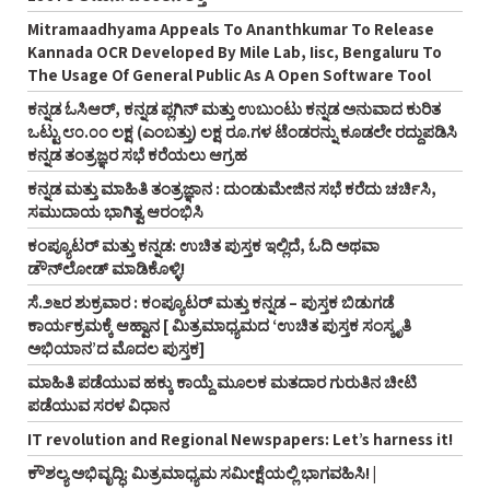
Mitramaadhyama Appeals To Ananthkumar To Release
Kannada OCR Developed By Mile Lab, Iisc, Bengaluru To
The Usage Of General Public As A Open Software Tool
ಕನ್ನಡ ಓಸಿಆರ್‌, ಕನ್ನಡ ಪ್ಲಗಿನ್‌ ಮತ್ತು ಉಬುಂಟು ಕನ್ನಡ ಅನುವಾದ ಕುರಿತ
ಒಟ್ಟು ೮೦.೦೦ ಲಕ್ಷ (ಎಂಬತ್ತು) ಲಕ್ಷ ರೂ.ಗಳ ಟೆಂಡರನ್ನು ಕೂಡಲೇ ರದ್ದುಪಡಿಸಿ
ಕನ್ನಡ ತಂತ್ರಜ್ಞರ ಸಭೆ ಕರೆಯಲು ಆಗ್ರಹ
ಕನ್ನಡ ಮತ್ತು ಮಾಹಿತಿ ತಂತ್ರಜ್ಞಾನ : ದುಂಡುಮೇಜಿನ ಸಭೆ ಕರೆದು ಚರ್ಚಿಸಿ,
ಸಮುದಾಯ ಭಾಗಿತ್ವ ಆರಂಭಿಸಿ
ಕಂಪ್ಯೂಟರ್‌ ಮತ್ತು ಕನ್ನಡ: ಉಚಿತ ಪುಸ್ತಕ ಇಲ್ಲಿದೆ, ಓದಿ ಅಥವಾ
ಡೌನ್‌ಲೋಡ್‌ ಮಾಡಿಕೊಳ್ಳಿ!
ಸೆ.೨೬ರ ಶುಕ್ರವಾರ : ಕಂಪ್ಯೂಟರ್‌ ಮತ್ತು ಕನ್ನಡ – ಪುಸ್ತಕ ಬಿಡುಗಡೆ
ಕಾರ್ಯಕ್ರಮಕ್ಕೆ ಆಹ್ವಾನ [ ಮಿತ್ರಮಾಧ್ಯಮದ ‘ಉಚಿತ ಪುಸ್ತಕ ಸಂಸ್ಕೃತಿ
ಅಭಿಯಾನ’ದ ಮೊದಲ ಪುಸ್ತಕ]
ಮಾಹಿತಿ ಪಡೆಯುವ ಹಕ್ಕು ಕಾಯ್ದೆ ಮೂಲಕ ಮತದಾರ ಗುರುತಿನ ಚೀಟಿ
ಪಡೆಯುವ ಸರಳ ವಿಧಾನ
IT revolution and Regional Newspapers: Let’s harness it!
ಕೌಶಲ್ಯ ಅಭಿವೃದ್ಧಿ: ಮಿತ್ರಮಾಧ್ಯಮ ಸಮೀಕ್ಷೆಯಲ್ಲಿ ಭಾಗವಹಿಸಿ! |