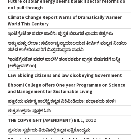
Future of solar energy seems bleak if sector reforms do
not pull through
Climate Change Report Warns of Dramatically Warmer
World This Century
ಇಂಟೆಗ್ರೇಟೆಡ್‌ ಪವರ್‌ ಪಾಲಿಸಿ: ಪುಸ್ತಕ ಬಿಡುಗಡೆ ಛಾಯಾಚಿತ್ರಗಳು
ಅಕ್ಕು ಮತ್ತು ಲೀಲಾ : ಸರ್ವೋಚ್ಚ ನ್ಯಾಯಾಲಯದ ತೀರ್ಪಿಗೆ ಮನ್ನಣೆ ನೀಡಲು
ಸಚಿವ ಕಾಗೇರಿಯವರಿಗೆ ಮಿತ್ರಮಾಧ್ಯಮ ಮನವಿ
'ಇಂಟೆಗ್ರೇಟೆಡ್‌ ಪವರ್‌ ಪಾಲಿಸಿ' ಶಂಕರಶರ್ಮ ಪುಸ್ತಕ ಬಿಡುಗಡೆಗೆ ಬನ್ನಿ!
(ಅಕ್ಟೋಬರ್‌ ೧೦)
Law abiding citizens and law disobeying Government
Bhoomi College offers One year Programme on Science
and Management for Sustainable Living
ಹತ್ತನೆಯ ವರ್ಷಕ್ಕೆ ಕಾಲಿಟ್ಟ ಕನ್ನಡ ವಿಕಿಪೀಡಿಯಾ: ಶುಭಾಶಯ ಹೇಳಿ!
ಶುಕ್ರ ಸಂಕ್ರಮ: ಪುಸ್ತಕ ಓದಿ
THE COPYRIGHT (AMENDMENT) BILL, 2012
ಪ್ರಸರಣ ಸ್ಪರ್ಧೆಯ ತಿರುವಿನಲ್ಲಿ ಕನ್ನಡ ಪತ್ರಿಕೋದ್ಯಮ