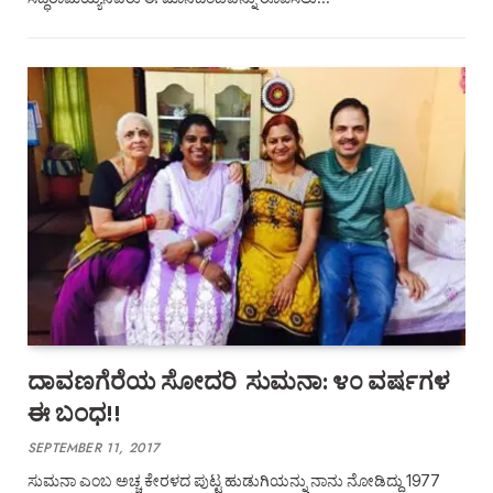
ದಾವಣಗೆರೆಯ ಸೋದರಿ ಸುಮನಾ: ೪೦ ವರ್ಷಗಳ
ಈ ಬಂಧ!!
SEPTEMBER 11, 2017
ಸುಮನಾ ಎಂಬ ಅಚ್ಚ ಕೇರಳದ ಪುಟ್ಟ ಹುಡುಗಿಯನ್ನು ನಾನು ನೋಡಿದ್ದು 1977