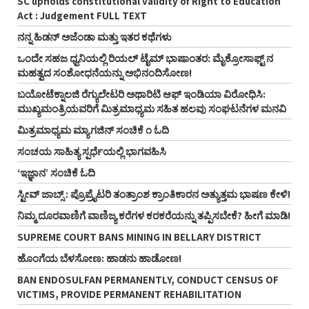
SC upholds constitutional validity of Right to Education
Act : Judgement FULL TEXT
ನನ್ನ ಹಿಡನ್‌ ಅಜೆಂಡಾ ಮತ್ತು ಇತರ ಕಥೆಗಳು
ಒಂದೇ ಸಹಜ ಧ್ವನಿಯಲ್ಲಿ ರಿಯಲ್‌ ಟೈಮ್‌ ಭಾಷಾಂತರ: ಮೈಕ್ರೋಸಾಫ್ಟ್‌ ನ
ಮಹತ್ವದ ಸಂಶೋಧನೆಯನ್ನು ಅಭಿನಂದಿಸೋಣ!
ಬಯೋಟೆಕ್ನಾಲಜಿ ರೆಗ್ಯುಲೇಟರಿ ಅಥಾರಿಟಿ ಆಫ್‌ ಇಂಡಿಯಾ ವಿರೋಧಿಸಿ:
ಮುಖ್ಯಮಂತ್ರಿಯವರಿಗೆ ಮಿತ್ರಮಾಧ್ಯಮ ಸಹಿತ ಹಲವು ಸಂಘಟನೆಗಳ ಮನವಿ
ಮಿತ್ರಮಾಧ್ಯಮ ಮ್ಯಾಗಜಿನ್‌ ಸಂಚಿಕೆ ೧ ಓದಿ
ಸಂಚಯ ಸಾಹಿತ್ಯ ಸ್ಪರ್ಧೆಯಲ್ಲಿ ಭಾಗವಹಿಸಿ
‘ಇಜ್ಞಾನ’ ಸಂಚಿಕೆ ಓದಿ
ಸ್ಟೀವ್‌ ಜಾಬ್ಸ್‌ : ಪ್ರೊಪ್ರೈಟರಿ ತಂತ್ರಾಂಶ ಕ್ರಾಂತಿಕಾರನ ಅತ್ಯುತ್ತಮ ಭಾಷಣ ಕೇಳಿ!
ನಿಮ್ಮ ದೂರವಾಣಿಗೆ ವಾಣಿಜ್ಯ ಕರೆಗಳ ಕರಕರೆಯನ್ನು ತಪ್ಪಿಸಬೇಕೆ? ಹೀಗೆ ಮಾಡಿ!
SUPREME COURT BANS MINING IN BELLARY DISTRICT
ಹೊಂಗೆಯ ಬೆಳಸೋಣ: ಹಾಡನು ಹಾಡೋಣ!
BAN ENDOSULFAN PERMANENTLY, CONDUCT CENSUS OF
VICTIMS, PROVIDE PERMANENT REHABILITATION