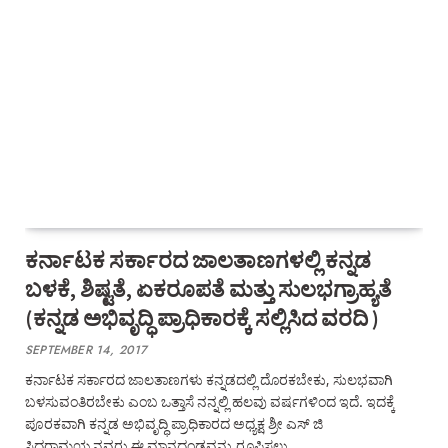
ಕರ್ನಾಟಕ ಸರ್ಕಾರದ ಜಾಲತಾಣಗಳಲ್ಲಿ ಕನ್ನಡ
ಬಳಕೆ, ಶಿಷ್ಟತೆ, ಏಕರೂಪತೆ ಮತ್ತು ಸುಲಭಗ್ರಾಹ್ಯತೆ
(ಕನ್ನಡ ಅಭಿವೃದ್ಧಿ ಪ್ರಾಧಿಕಾರಕ್ಕೆ ಸಲ್ಲಿಸಿದ ವರದಿ )
SEPTEMBER 14, 2017
ಕರ್ನಾಟಕ ಸರ್ಕಾರದ ಜಾಲತಾಣಗಳು ಕನ್ನಡದಲ್ಲಿ ದೊರಕಬೇಕು, ಸುಲಭವಾಗಿ
ಬಳಸುವಂತಿರಬೇಕು ಎಂಬ ಒತ್ತಾಸೆ ನನ್ನಲ್ಲಿ ಹಲವು ವರ್ಷಗಳಿಂದ ಇದೆ. ಇದಕ್ಕೆ
ಪೂರಕವಾಗಿ ಕನ್ನಡ ಅಭಿವೃದ್ಧಿ ಪ್ರಾಧಿಕಾರದ ಅಧ್ಯಕ್ಷ ಶ್ರೀ ಎಸ್ ಜಿ
ಸಿದ್ಧರಾಮಯ್ಯನವರು ಈ ಮಾನದಂಡವನ್ನು ರೂಪಿಸಲು…