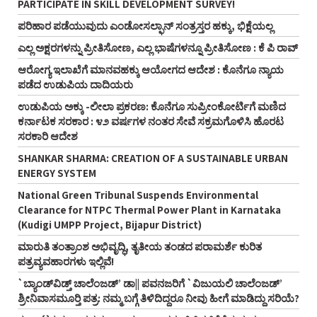
PARTICIPATE IN SKILL DEVELOPMENT SURVEY!
ಪರಿಹಾರ ಪಡೆಯುವುದು ಎಂಡೋಸಲ್ಫಾನ್‌ ಸಂತ್ರಸ್ತರ ಹಕ್ಕು, ಭಿಕ್ಷೆಯಲ್ಲ
ಎಲ್ಲ ಅಕ್ಷರಗಳನ್ನು ಪ್ರೀತಿಸೋಣ, ಎಲ್ಲ ಭಾಷೆಗಳನ್ನೂ ಪ್ರೀತಿಸೋಣ : ಕೆ ಪಿ ರಾವ್‌
ಆರೋಗ್ಯ ಇಲಾಖೆಗೆ ಮಾನವಹಕ್ಕು ಆಯೋಗದ ಆದೇಶ : ಕೊನೆಗೂ ನ್ಯಾಯ
ಪಡೆದ ಉಡುಪಿಯ ದಾದಿಯರು
ಉಡುಪಿಯ ಅಕ್ಕು -ಲೀಲಾ ಪ್ರಕರಣ: ಕೊನೆಗೂ ಸುಪ್ರೀಂಕೋರ್ಟಿಗೆ ಮಣಿದ
ಕರ್ನಾಟಕ ಸರಕಾರ : ೪೨ ವರ್ಷಗಳ ನಂತರ ಸೇವೆ ಸಕ್ರಮಗೊಳಿಸಿ ಹೊರಟ
ಸರಕಾರಿ ಆದೇಶ
SHANKAR SHARMA: CREATION OF A SUSTAINABLE URBAN
ENERGY SYSTEM
National Green Tribunal Suspends Environmental
Clearance for NTPC Thermal Power Plant in Karnataka
(Kudigi UMPP Project, Bijapur District)
ಮಾರುತಿ ತಂತ್ರಾಂಶ ಅಭಿವೃದ್ಧಿ, ತೃತೀಯ ತಂಡದ ಪರಾಮರ್ಶೆ ಕುರಿತ
ಪತ್ರವ್ಯವಹಾರಗಳು ಇಲ್ಲಿವೆ!
`ಬ್ಯಾಂಡ್‌ವಿಡ್ತ್‌ ಚಾಲೆಂಜಡ್‌’ ಡಾ|| ಪವನಜರಿಗೆ `ವಿಜುಯಲಿ ಚಾಲೆಂಜಡ್‌’
ಶ್ರೀನಿವಾಸಮೂರ್‍ತಿ ಪತ್ರ: ನಮ್ಮ ಬಗ್ಗೆ ತಿಳಿದಿದ್ದರೂ ನೀವು ಹೀಗೆ ಮಾಡಿದ್ದು ಸರಿಯೆ?