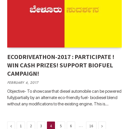
ECODRIVEATHON-2017 : PARTICIPATE !
WIN CASH PRIZES! SUPPORT BIOFUEL
CAMPAIGN!
FEBRUARY 4, 2017
Objective- To showcase that diesel automobile can be powered
fully/partially by an alternate eco-friendly fuel- biodiesel blend
without any modifications to the existing engine. This is…
Previous
…
Next
1
2
3
4
5
6
16