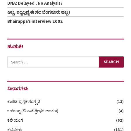
DNA: Delayed , No Analysis?
ಅಬ್ಬ, ಇಲ್ವಲ್ಲಪ್ಪ ಈ ಸಲ ಬೆಂಗಳೂರು ಹಬ್ಬ !
Bhairappa’s interview 2002
ಹುಡುಕಿ!
ವಿಭಾಗಗಳು
ಉಚಿತ ಪುಸ್ತಕ ಸಂಸ್ಕೃತಿ
(13)
ಒಳಗಣ್ಣು (ಟಿ ಎಸ್‌ ಶ್ರೀಧರ ಅಂಕಣ)
(4)
ಕಲಿ ಯುಗ
(62)
ಕವನಗಳು
(131)