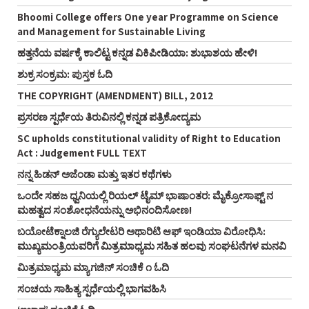
Bhoomi College offers One year Programme on Science
and Management for Sustainable Living
ಹತ್ತನೆಯ ವರ್ಷಕ್ಕೆ ಕಾಲಿಟ್ಟ ಕನ್ನಡ ವಿಕಿಪೀಡಿಯಾ: ಶುಭಾಶಯ ಹೇಳಿ!
ಶುಕ್ರ ಸಂಕ್ರಮ: ಪುಸ್ತಕ ಓದಿ
THE COPYRIGHT (AMENDMENT) BILL, 2012
ಪ್ರಸರಣ ಸ್ಪರ್ಧೆಯ ತಿರುವಿನಲ್ಲಿ ಕನ್ನಡ ಪತ್ರಿಕೋದ್ಯಮ
SC upholds constitutional validity of Right to Education
Act : Judgement FULL TEXT
ನನ್ನ ಹಿಡನ್‌ ಅಜೆಂಡಾ ಮತ್ತು ಇತರ ಕಥೆಗಳು
ಒಂದೇ ಸಹಜ ಧ್ವನಿಯಲ್ಲಿ ರಿಯಲ್‌ ಟೈಮ್‌ ಭಾಷಾಂತರ: ಮೈಕ್ರೋಸಾಫ್ಟ್‌ ನ
ಮಹತ್ವದ ಸಂಶೋಧನೆಯನ್ನು ಅಭಿನಂದಿಸೋಣ!
ಬಯೋಟೆಕ್ನಾಲಜಿ ರೆಗ್ಯುಲೇಟರಿ ಅಥಾರಿಟಿ ಆಫ್‌ ಇಂಡಿಯಾ ವಿರೋಧಿಸಿ:
ಮುಖ್ಯಮಂತ್ರಿಯವರಿಗೆ ಮಿತ್ರಮಾಧ್ಯಮ ಸಹಿತ ಹಲವು ಸಂಘಟನೆಗಳ ಮನವಿ
ಮಿತ್ರಮಾಧ್ಯಮ ಮ್ಯಾಗಜಿನ್‌ ಸಂಚಿಕೆ ೧ ಓದಿ
ಸಂಚಯ ಸಾಹಿತ್ಯ ಸ್ಪರ್ಧೆಯಲ್ಲಿ ಭಾಗವಹಿಸಿ