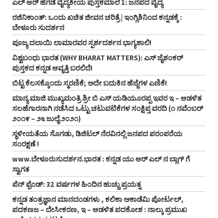
ಎಲ್ ಆರ್ ಹೆಗಡೆ ವೈದ್ಯಕೀಯ ಪುಸ್ತಕಮಾಲೆ 1: ಜನಪದ ವೈದ್ಯ
ರಜಿನಿಕಾಂತ್: ಒಂದು ಖಚಿತ ಜೀವನ ಚರಿತ್ರೆ | ಇಂಗ್ಲಿಶಿನಿಂದ ಕನ್ನಡಕ್ಕೆ :
ಬೇಳೂರು ಸುದರ್ಶನ
ಪೂಜ್ಯ ದಲಾಯಿ ಲಾಮಾರವರ ಸ್ಪರ್ಶದರ್ಶನ ಭಾಗ್ಯಶಾಲಿ!
ವಿಶ್ವಬಂಧು ಭಾರತ (WHY BHARAT MATTERS): ಎಸ್ ಜೈಶಂಕರ್
ಪುಸ್ತಕದ ಕನ್ನಡ ಆವೃತ್ತಿ ಬರಲಿದೆ!
ಬಿಟ್ಟ ಕೆಲಸಕ್ಕೊಂದು ಸ್ಮರಣಿಕೆ; ಅದೇ ಬದುಕಿನ ಹೆಜ್ಜೆಗಳ ಎಣಿಕೆ!
ಮಾನ್ಯ ಮಾಜಿ ಮುಖ್ಯಮಂತ್ರಿ ಶ್ರೀ ಬಿ ಎಸ್‌ ಯಡಿಯೂರಪ್ಪ ಇವರ ಇ – ಆಡಳಿತ
ಸಲಹೆಗಾರನಾಗಿ ನಡೆಸಿದ ಒಟ್ಟು ಚಟುವಟಿಕೆಗಳ ಸಂಕ್ಷಿಪ್ತ ವರದಿ (೧ ನವೆಂಬರ್‌
೨೦೧೯ – ೨೬ ಜುಲೈ ೨೦೨೧)
ಸ್ಥಳೀಯತೆಯ ಸೊಗಡು, ಡಿಜಿಟಲ್‌ ನೆರವಿನಲ್ಲಿ ಜನಪದ ಪರಂಪರೆಯ
ಸಂರಕ್ಷಣೆ !
www.ಬೇಳೂರುಸುದರ್ಶನ.ಭಾರತ : ಕನ್ನಡ ಯು ಆರ್‌ ಎಲ್‌ ನ ಬ್ಲಾಗ್‌ ಗೆ
ಸ್ವಾಗತ
ಪೆನ್‌ ಫ್ರೆಂಡ್‌: 32 ವರ್ಷಗಳ ಹಿಂದಿನ ಹುಚ್ಚು ಪ್ರಯತ್ನ
ಕನ್ನಡ ತಂತ್ರಜ್ಞಾನ ಮಾನದಂಡಗಳು , ಕಲಿಕಾ ಅಕಾಡೆಮಿ ಪೋರ್ಟಲ್,
ಪದಕಣಜ – ದೇಸೀಕರಣ, ಇ – ಆಡಳಿತ ಪದಕೋಶ : ನಾಲ್ಕು ಪ್ರಮುಖ