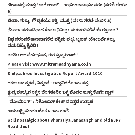
ಚೀನಾದಲ್ಲಿ ಮಾತ್ರ: ‘ಲಾಗೋಯ್’ – ೨೧ನೇ ಶತಮಾನದ ನರಕ (ಸರಣಿ ಲೇಖನ
೩)
ಚೀನಾ: ಸುಳ್ಳು, ಗೌಪ್ಯತೆಯೇ ಶಕ್ತಿ, ಯುಕ್ತಿ ( ಚೀನಾ ಸರಣಿ ಲೇಖನ ೨)
ನೇಪಾಳ:ಪಶುಪತಿನಾಥ ಕೇವಲ ನಿಮಿತ್ತ ; ಮರುಕಳಿಸಲಿದೆಯೆ ರಕ್ತಪಾತ ?
ವಿಶ್ವ ಪರಂಪರೆ ತಾಣವಾಗಲಿದೆ ಪಶ್ಚಿಮ ಘಟ್ಟ. ಬೃಹತ್ ಯೋಜನೆಗಳನ್ನು
ದಯವಿಟ್ಟು ಕೈಬಿಡಿ !
ತದಡಿ : ಆಗ ಪೆಡಂಭೂತ, ಈಗ ಬ್ರಹ್ಮಪಿಶಾಚಿ !
Please visit www.mitramaadhyama.co.in
Shilpashree Investigative Report Award 2010
ಗತಕಾಲದ ಸ್ಮರಣೆ, ವಿಸ್ಮರಣೆ : ಆಡ್ವಾನಿಜಿಗೊಂದು ಪತ್ರ
ಕ್ಷುದ್ರ ಮನಸ್ಸಿನ ರಕ್ಕಸ ಬೆಂಗಳೂರಿನ ಬಗ್ಗೆ ಮೊದಲ ಮತ್ತು ಕೊನೇ ಬ್ಲಾಗ್
“ನೋಯಿಂಗ್” : ನಿಕೋಲಾಸ್ ಕೇಜ್ ನ ಬತ್ತದ ಉತ್ಸಾಹ
ಜಯಲಕ್ಷ್ಮಿ ಮೇಡಂ ಜೊತೆ ಒಂದು ಗಂಟೆ
Still nostalgic about Bharatiya Janasangh and old BJP?
Read this !