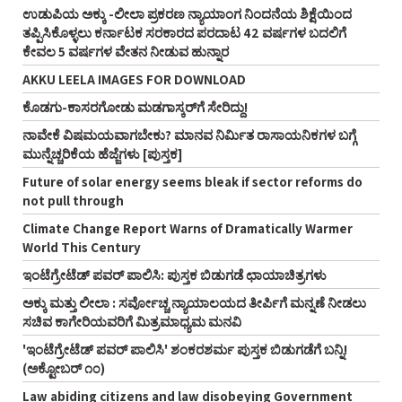
ಉಡುಪಿಯ ಅಕ್ಕು -ಲೀಲಾ ಪ್ರಕರಣ ನ್ಯಾಯಾಂಗ ನಿಂದನೆಯ ಶಿಕ್ಷೆಯಿಂದ
ತಪ್ಪಿಸಿಕೊಳ್ಳಲು ಕರ್ನಾಟಕ ಸರಕಾರದ ಪರದಾಟ 42 ವರ್ಷಗಳ ಬದಲಿಗೆ
ಕೇವಲ 5 ವರ್ಷಗಳ ವೇತನ ನೀಡುವ ಹುನ್ನಾರ
AKKU LEELA IMAGES FOR DOWNLOAD
ಕೊಡಗು-ಕಾಸರಗೋಡು ಮಡಗಾಸ್ಕರ್‌ಗೆ ಸೇರಿದ್ದು!
ನಾವೇಕೆ ವಿಷಮಯವಾಗಬೇಕು? ಮಾನವ ನಿರ್ಮಿತ ರಾಸಾಯನಿಕಗಳ ಬಗ್ಗೆ
ಮುನ್ನೆಚ್ಚರಿಕೆಯ ಹೆಜ್ಜೆಗಳು [ಪುಸ್ತಕ]
Future of solar energy seems bleak if sector reforms do
not pull through
Climate Change Report Warns of Dramatically Warmer
World This Century
ಇಂಟೆಗ್ರೇಟೆಡ್‌ ಪವರ್‌ ಪಾಲಿಸಿ: ಪುಸ್ತಕ ಬಿಡುಗಡೆ ಛಾಯಾಚಿತ್ರಗಳು
ಅಕ್ಕು ಮತ್ತು ಲೀಲಾ : ಸರ್ವೋಚ್ಚ ನ್ಯಾಯಾಲಯದ ತೀರ್ಪಿಗೆ ಮನ್ನಣೆ ನೀಡಲು
ಸಚಿವ ಕಾಗೇರಿಯವರಿಗೆ ಮಿತ್ರಮಾಧ್ಯಮ ಮನವಿ
'ಇಂಟೆಗ್ರೇಟೆಡ್‌ ಪವರ್‌ ಪಾಲಿಸಿ' ಶಂಕರಶರ್ಮ ಪುಸ್ತಕ ಬಿಡುಗಡೆಗೆ ಬನ್ನಿ!
(ಅಕ್ಟೋಬರ್‌ ೧೦)
Law abiding citizens and law disobeying Government