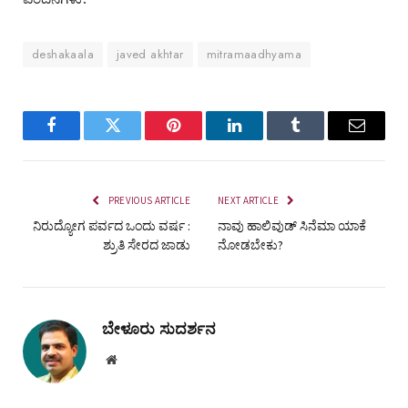
deshakaala
javed akhtar
mitramaadhyama
Facebook
Twitter
Pinterest
LinkedIn
Tumblr
Email
PREVIOUS ARTICLE
NEXT ARTICLE
ನಿರುದ್ಯೋಗ ಪರ್ವದ ಒಂದು ವರ್ಷ :
ನಾವು ಹಾಲಿವುಡ್ ಸಿನೆಮಾ ಯಾಕೆ
ಶ್ರುತಿ ಸೇರದ ಜಾಡು
ನೋಡಬೇಕು?
ಬೇಳೂರು ಸುದರ್ಶನ
Website