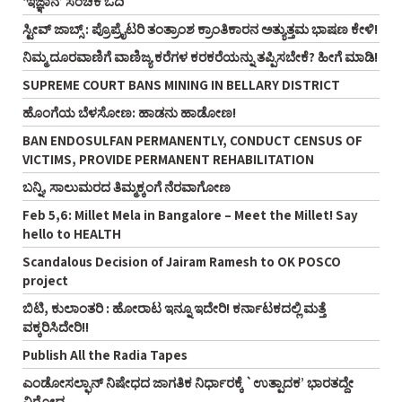
‘ಇಜ್ಞಾನ’ ಸಂಚಿಕೆ ಓದಿ
ಸ್ಟೀವ್‌ ಜಾಬ್ಸ್‌ : ಪ್ರೊಪ್ರೈಟರಿ ತಂತ್ರಾಂಶ ಕ್ರಾಂತಿಕಾರನ ಅತ್ಯುತ್ತಮ ಭಾಷಣ ಕೇಳಿ!
ನಿಮ್ಮ ದೂರವಾಣಿಗೆ ವಾಣಿಜ್ಯ ಕರೆಗಳ ಕರಕರೆಯನ್ನು ತಪ್ಪಿಸಬೇಕೆ? ಹೀಗೆ ಮಾಡಿ!
SUPREME COURT BANS MINING IN BELLARY DISTRICT
ಹೊಂಗೆಯ ಬೆಳಸೋಣ: ಹಾಡನು ಹಾಡೋಣ!
BAN ENDOSULFAN PERMANENTLY, CONDUCT CENSUS OF
VICTIMS, PROVIDE PERMANENT REHABILITATION
ಬನ್ನಿ, ಸಾಲುಮರದ ತಿಮ್ಮಕ್ಕಂಗೆ ನೆರವಾಗೋಣ
Feb 5,6: Millet Mela in Bangalore – Meet the Millet! Say
hello to HEALTH
Scandalous Decision of Jairam Ramesh to OK POSCO
project
ಬಿಟಿ, ಕುಲಾಂತರಿ : ಹೋರಾಟ ಇನ್ನೂ ಇದೇರಿ! ಕರ್ನಾಟಕದಲ್ಲಿ ಮತ್ತೆ
ವಕ್ಕರಿಸಿದೇರಿ!!
Publish All the Radia Tapes
ಎಂಡೋಸಲ್ಫಾನ್ ನಿಷೇಧದ ಜಾಗತಿಕ ನಿರ್ಧಾರಕ್ಕೆ `ಉತ್ಪಾದಕ’ ಭಾರತದ್ದೇ
ವಿರೋಧ