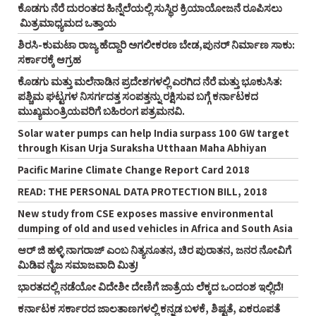
ಕೊಡಗು ನೆರೆ ದುರಂತದ ಹಿನ್ನೆಲೆಯಲ್ಲಿ ಸುಸ್ಥಿರ ಕ್ರಿಯಾಯೋಜನೆ ರೂಪಿಸಲು
ಮಿತ್ರಮಾಧ್ಯಮದ ಒತ್ತಾಯ
ಶಿರಸಿ-ಕುಮಟಾ ರಾಜ್ಯ ಹೆದ್ದಾರಿ ಅಗಲೀಕರಣ ಬೇಡ,ಪುನರ್‌ ನಿರ್ಮಾಣ ಸಾಕು:
ಸರ್ಕಾರಕ್ಕೆ ಆಗ್ರಹ
ಕೊಡಗು ಮತ್ತು ಮಲೆನಾಡಿನ ಪ್ರದೇಶಗಳಲ್ಲಿ ಎರಗಿದ ನೆರೆ ಮತ್ತು ಭೂಕುಸಿತ:
ಪಶ್ಚಿಮ ಘಟ್ಟಗಳ ನಿಸರ್ಗದತ್ತ ಸಂಪತ್ತನ್ನು ರಕ್ಷಿಸುವ ಬಗ್ಗೆ ಕರ್ನಾಟಕದ
ಮುಖ್ಯಮಂತ್ರಿಯವರಿಗೆ ಬಹಿರಂಗ ಪತ್ರಮನವಿ.
Solar water pumps can help India surpass 100 GW target
through Kisan Urja Suraksha Utthaan Maha Abhiyan
Pacific Marine Climate Change Report Card 2018
READ: THE PERSONAL DATA PROTECTION BILL, 2018
New study from CSE exposes massive environmental
dumping of old and used vehicles in Africa and South Asia
ಆರ್‌ ಜಿ ಹಳ್ಳಿ ನಾಗರಾಜ್‌ ಎಂಬ ನಿತ್ಯನೂತನ, ಚಿರ ಪುರಾತನ, ಜನರ ನೋವಿಗೆ
ಮಿಡಿವ ನೈಜ ಸಮಾಜವಾದಿ ಮಿತ್ರ!
ಭಾರತದಲ್ಲಿ ನಡೆಯೋ ವಿದೇಶೀ ದೇಣಿಗೆ ಜಾತ್ರೆಯ ಲೆಕ್ಕದ ಒಂದಂಶ ಇಲ್ಲಿದೆ!
ಕರ್ನಾಟಕ ಸರ್ಕಾರದ ಜಾಲತಾಣಗಳಲ್ಲಿ ಕನ್ನಡ ಬಳಕೆ, ಶಿಷ್ಟತೆ, ಏಕರೂಪತೆ