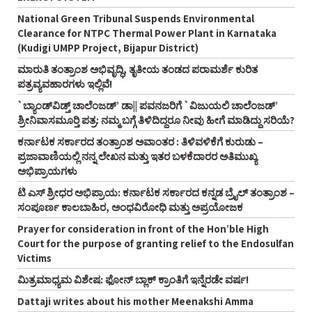
National Green Tribunal Suspends Environmental
Clearance for NTPC Thermal Power Plant in Karnataka
(Kudigi UMPP Project, Bijapur District)
ಮಾರುತಿ ತಂತ್ರಾಂಶ ಅಭಿವೃದ್ಧಿ, ತೃತೀಯ ತಂಡದ ಪರಾಮರ್ಶೆ ಕುರಿತ
ಪತ್ರವ್ಯವಹಾರಗಳು ಇಲ್ಲಿವೆ!
`ಬ್ಯಾಂಡ್‌ವಿಡ್ತ್‌ ಚಾಲೆಂಜಡ್‌’ ಡಾ|| ಪವನಜರಿಗೆ `ವಿಜುಯಲಿ ಚಾಲೆಂಜಡ್‌’
ಶ್ರೀನಿವಾಸಮೂರ್‍ತಿ ಪತ್ರ: ನಮ್ಮ ಬಗ್ಗೆ ತಿಳಿದಿದ್ದರೂ ನೀವು ಹೀಗೆ ಮಾಡಿದ್ದು ಸರಿಯೆ?
ಕರ್ನಾಟಕ ಸರ್ಕಾರದ ತಂತ್ರಾಂಶ ಅವಾಂತರ : ತಿಳಿವಳಿಕೆಗೆ ಕುರುಡು –
ಪ್ರಜಾವಾಣಿಯಲ್ಲಿ ನನ್ನ ಲೇಖನ ಮತ್ತು ಇತರ ಬಳಕೆದಾರರ ಅತಿಮುಖ್ಯ
ಅಭಿಪ್ರಾಯಗಳು
ಟಿ ಎಸ್‌ ಶ್ರೀಧರ ಅಭಿಪ್ರಾಯ: ಕರ್ನಾಟಕ ಸರ್ಕಾರದ ಕನ್ನಡ ಬ್ರೈಲ್‌ ತಂತ್ರಾಂಶ –
ಸಂಪೂರ್ಣ ಕಾಲಬಾಹಿರ, ಅಂಧವಿರೋಧಿ ಮತ್ತು ಅಪ್ರಯೋಜಕ
Prayer for consideration in front of the Hon’ble High
Court for the purpose of granting relief to the Endosulfan
Victims
ಮಿತ್ರಮಾಧ್ಯಮ ವಿಶೇಷ: ಫೋನ್‌ ಬ್ಲಾಕ್‌ ಕ್ರಾಂತಿಗೆ ಇನ್ನೆರಡೇ ವರ್ಷ!
Dattaji writes about his mother Meenakshi Amma