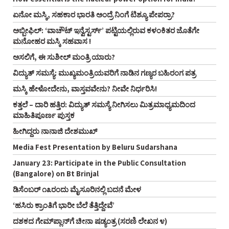
ಏನೋ ಮಸ್ಕಿ, ಸಹಕಾರ ಭಾರತಿ ಅಂದ್ರೆ ನಿಂಗೆ ಟಿಶ್ಯೂ ಪೇಪರ್ರಾ?
ಅಬ್ಬೀಫಿಲ್: ‘ವಾಚೌಟ್ ಇನ್ವೆಸ್ಟರ್ಸ್‌’ ಪಟ್ಟಿಯಲ್ಲಿರುವ ಕಳಂಕಿತರ ಜೊತೆಗೇ
ಮನೋಹರ ಮಸ್ಕಿ ಸಹವಾಸ !
ಅಸಲಿಗೆ, ಈ ಸುಶೀಲ್ ಮಂತ್ರಿ ಯಾರು?
ವಿದ್ಯುತ್ ಸಮಸ್ಯೆ: ಮುಖ್ಯಮಂತ್ರಿಯವರಿಗೆ ನಾಡಿನ ಗಣ್ಯರ ಬಹಿರಂಗ ಪತ್ರ
ಮಸ್ಕಿ ಹೇಳೋದೇನು, ವಾಸ್ತವವೇನು? ನೀವೇ ನಿರ್ಧರಿಸಿ!
ಕತ್ತಲೆ – ದಾರಿ ಹತ್ತಿರ: ವಿದ್ಯುತ್ ಸಮಸ್ಯೆ ನೀಗಿಸಲು ಮಿತ್ರಮಾಧ್ಯಮದಿಂದ
ಮಾಹಿತಿಪೂರ್ಣ ಪುಸ್ತಕ
ಹೀಗಿದ್ದರು ನಾನಾಜಿ ದೇಶಮುಖ್
Media Fest Presentation by Beluru Sudarshana
January 23: Participate in the Public Consultation
(Bangalore) on Bt Brinjal
ಡಿಸೆಂಬರ್ ೧೩ರಂದು ಮೈಸೂರಿನಲ್ಲಿ ಬದನೆ ಮೇಳ
‘ಹಸಿರು ಕ್ರಾಂತಿಗೆ ಭಾರೀ ಬೆಲೆ ತೆತ್ತಿದ್ದೇವೆ’
ದಶಕದ ಗೇಮ್‌ಪ್ಲಾನ್‌ಗೆ ಚೀನಾ ಷಡ್ಯಂತ್ರ (ಸರಣಿ ಲೇಖನ ೪)