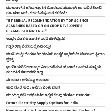
ಬೋರ್ಲಾಗ್‌ನ ಹಸಿರು ಕ್ರಾಂತಿಗೆ ಬೋರಲಾದ ಪಂಜಾಬ್: ೬೭ ಸಾವಿರ ಕೋಟಿ
ರೂ. ಋಣ ಬಾಕಿ; ಕರ್ನಾಟಕವು ಪಾಠ ಕಲಿತೀತೆ?
“BT BRINJAL RECOMMENDATION BY TOP SCIENCE
ACADEMIES BASED ON GM CROP DEVELOPER’S
PLAGIARISED MATERIAL”
ಇಂಧನ ಬಡತನ: ಜಾಗತಿಕ ವರದಿ ಹೇಳಿದ್ದೇನು?
ಗಡ್ಕರಿ ರಶ್ಯಾ ಭೇಟಿಯಲ್ಲಿ ಏನಾಯ್ತು?
ಜೀತವಿಮುಕ್ತಿ: ಬೆಂಗಳೂರಿನ ‘ಜೀವಿಕ’ ಸಂಸ್ಥೆಗೆ ಹ್ಯಾರಿಯೆಟ್ ಟಬ್‌ಮನ್ ಫ್ರೀಡಂ
ಪ್ರಶಸ್ತಿ
ಭಾರತೀಯರಿಗೆ ಅಲಾಸ್ಕಾದ ನೀರು ಕುಡಿಸುವ ಯೋಜನೆ : ಎಸ್೨ಸಿ ಸಂಸ್ಥೆಯ
ಈ ಕನಸಿಗೆ ತಳಬುಡವೇ ಇಲ್ಲ!
ವೇದಾಂತ : ಅಗೆದಷ್ಟೂ ಅವಾಂತರ
ಹಾಥಿ ಮೇರೆ ಸಾಥಿ : ಆನೆಗೂ ಬಂತು ಮಾನ
ಮುಗಿದಿಲ್ಲ ಬಿಟಿ ಬದನೆ ಚರ್ಚೆ: ಇಲ್ಲಿವೆ ಕೆಲವು ‘ಕೇಳೋ’ ಮಾತುಗಳು
Future Electricity Supply Options for India
How essential is the nuclear power option for India?