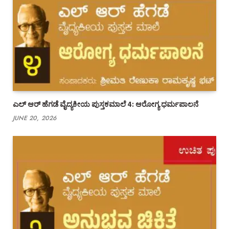
ಎಲ್ ಆರ್ ಹೆಗಡೆ ವೈದ್ಯಕೀಯ ಪುಸ್ತಕಮಾಲೆ 4: ಆರೋಗ್ಯ ಧರ್ಮಪಾಲನೆ
JUNE 20, 2026