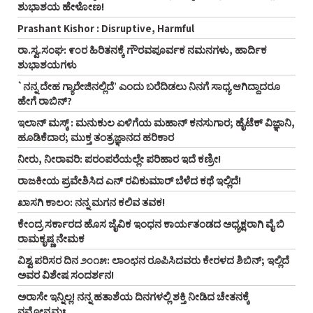
ಶುಭಾಶಯ ಹೇಳೋಣ!
Prashant Kishor : Disruptive, Harmful
ರಾ.ಸ್ವ.ಸಂಘ: ೯೦ರ ಹಿರಿತನಕ್ಕೆ ಗೌರವಪೂರ್ವಕ ನಮನಗಳು, ಹಾರ್ದಿಕ
ಶುಭಾಶಯಗಳು
`ನನ್ನ ದೇಹ ಗ್ಯಾರೇಜಿನಲ್ಲಿದೆ’ ಎಂದು ಬರೆದಿಡಲು ನಿನಗೆ ಸಾಧ್ಯ ಆಗಿದ್ದಾದರೂ
ಹೇಗೆ ರಾಬಿನ್‌?
ಇಲಾನ್ ಮಸ್ಕ್ : ಮನುಕುಲ ಏಳಿಗೆಯ ಮಹಾನ್ ಕನಸುಗಾರ; ಹೈಟೆಕ್ ವಿಜ್ಞಾನಿ,
ಹೂಡಿಕೆದಾರ; ಮುಕ್ತ ತಂತ್ರಜ್ಞಾನದ ಹರಿಕಾರ
ನೀರು, ನೀರಾವರಿ: ಪರಂಪರೆಯಲ್ಲೇ ಪರಿಹಾರ ಇದೆ ಕಣ್ರೀ!
ರಾಜಕೀಯ ಪ್ರವೇಶಿಸಿದ ಎನ್‌ ರವಿಕುಮಾರ್‌ ಬೆಳೆದ ಕಥೆ ಇಲ್ಲಿದೆ!
ಖಾಸಗಿ ಕಾಲಂ: ನನ್ನ ಮಗನ ಕಲಿವ ತವಕ!
ಕೇಂದ್ರ ಸರ್ಕಾರದ ಹೊಸ ಜೈವಿಕ ಇಂಧನ ಕಾರ್ಯತಂಡದ ಅಧ್ಯಕ್ಷರಾಗಿ ವೈ ಬಿ
ರಾಮಕೃಷ್ಣ ನೇಮಕ
ವಿಶ್ವ ಪರಿಸರ ದಿನ ೨೦೧೫: ಲಾಂಛನ ರೂಪಿಸಿದವರು ಕೇರಳದ ಶಿಬಿನ್‌; ಇಲ್ಲಿದೆ
ಅವರ ವಿಶೇಷ ಸಂದರ್ಶನ!
ಅರಾಸೇ ಇನ್ನಿಲ್ಲ! ನನ್ನ ಹತಾಶೆಯ ದಿನಗಳಲ್ಲಿ ಶಕ್ತಿ ನೀಡಿದ ಚೇತನಕ್ಕೆ
ನಮೋನ್ನಮಃ