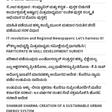
ಸೆ.೨೬ರ ಶುಕ್ರವಾರ : ಕಂಪ್ಯೂಟರ್‌ ಮತ್ತು ಕನ್ನಡ – ಪುಸ್ತಕ ಬಿಡುಗಡೆ
ಕಾರ್ಯಕ್ರಮಕ್ಕೆ ಆಹ್ವಾನ [ ಮಿತ್ರಮಾಧ್ಯಮದ ‘ಉಚಿತ ಪುಸ್ತಕ ಸಂಸ್ಕೃತಿ
ಅಭಿಯಾನ’ದ ಮೊದಲ ಪುಸ್ತಕ]
ಮಾಹಿತಿ ಪಡೆಯುವ ಹಕ್ಕು ಕಾಯ್ದೆ ಮೂಲಕ ಮತದಾರ ಗುರುತಿನ ಚೀಟಿ
ಪಡೆಯುವ ಸರಳ ವಿಧಾನ
IT revolution and Regional Newspapers: Let’s harness it!
ಕೌಶಲ್ಯ ಅಭಿವೃದ್ಧಿ: ಮಿತ್ರಮಾಧ್ಯಮ ಸಮೀಕ್ಷೆಯಲ್ಲಿ ಭಾಗವಹಿಸಿ! |
PARTICIPATE IN SKILL DEVELOPMENT SURVEY!
ಪರಿಹಾರ ಪಡೆಯುವುದು ಎಂಡೋಸಲ್ಫಾನ್‌ ಸಂತ್ರಸ್ತರ ಹಕ್ಕು, ಭಿಕ್ಷೆಯಲ್ಲ
ಎಲ್ಲ ಅಕ್ಷರಗಳನ್ನು ಪ್ರೀತಿಸೋಣ, ಎಲ್ಲ ಭಾಷೆಗಳನ್ನೂ ಪ್ರೀತಿಸೋಣ : ಕೆ ಪಿ ರಾವ್‌
ಆರೋಗ್ಯ ಇಲಾಖೆಗೆ ಮಾನವಹಕ್ಕು ಆಯೋಗದ ಆದೇಶ : ಕೊನೆಗೂ ನ್ಯಾಯ
ಪಡೆದ ಉಡುಪಿಯ ದಾದಿಯರು
ಉಡುಪಿಯ ಅಕ್ಕು -ಲೀಲಾ ಪ್ರಕರಣ: ಕೊನೆಗೂ ಸುಪ್ರೀಂಕೋರ್ಟಿಗೆ ಮಣಿದ
ಕರ್ನಾಟಕ ಸರಕಾರ : ೪೨ ವರ್ಷಗಳ ನಂತರ ಸೇವೆ ಸಕ್ರಮಗೊಳಿಸಿ ಹೊರಟ
ಸರಕಾರಿ ಆದೇಶ
SHANKAR SHARMA: CREATION OF A SUSTAINABLE URBAN
ENERGY SYSTEM