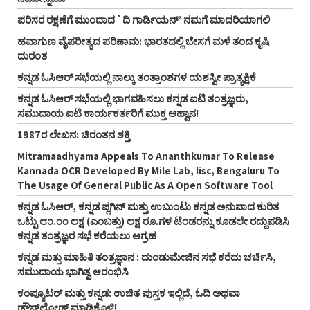
ಪರಿಸರ ರಕ್ಷಣೆಗೆ ಮುಂದಾದ `ದಿ ಗಾರ್ಡಿಯನ್‌’ ನಮಗೆ ಮಾದರಿಯಾಗಲಿ
ಹವಾಗುಣ ವೈಪರೀತ್ಯದ ಪರಿಣಾಮ: ಭಾರತದಲ್ಲಿ ಬೇಸಗೆ ಮಳೆ ತಂದ ಕೃಷಿ
ದುರಂತ
ಕನ್ನಡ ಓಸಿಆರ್‌ ಸಭೆಯಲ್ಲಿ ನಾಲ್ಕು ತಂತ್ರಾಂಶಗಳ ಯಶಸ್ವೀ ಪ್ರಾತ್ಯಕ್ಷಿಕೆ
ಕನ್ನಡ ಓಸಿಆರ್‌ ಸಭೆಯಲ್ಲಿ ಭಾಗವಹಿಸಲು ಕನ್ನಡ ಐಟಿ ತಂತ್ರಜ್ಞರು,
ಸಮುದಾಯ ಐಟಿ ಕಾರ್ಯಕರ್ತರಿಗೆ ಮುಕ್ತ ಆಹ್ವಾನ!
1987ರ ಲೇಖನ: ಚಿರಂತನ ಶಕ್ತಿ
Mitramaadhyama Appeals To Ananthkumar To Release
Kannada OCR Developed By Mile Lab, Iisc, Bengaluru To
The Usage Of General Public As A Open Software Tool
ಕನ್ನಡ ಓಸಿಆರ್‌, ಕನ್ನಡ ಪ್ಲಗಿನ್‌ ಮತ್ತು ಉಬುಂಟು ಕನ್ನಡ ಅನುವಾದ ಕುರಿತ
ಒಟ್ಟು ೮೦.೦೦ ಲಕ್ಷ (ಎಂಬತ್ತು) ಲಕ್ಷ ರೂ.ಗಳ ಟೆಂಡರನ್ನು ಕೂಡಲೇ ರದ್ದುಪಡಿಸಿ
ಕನ್ನಡ ತಂತ್ರಜ್ಞರ ಸಭೆ ಕರೆಯಲು ಆಗ್ರಹ
ಕನ್ನಡ ಮತ್ತು ಮಾಹಿತಿ ತಂತ್ರಜ್ಞಾನ : ದುಂಡುಮೇಜಿನ ಸಭೆ ಕರೆದು ಚರ್ಚಿಸಿ,
ಸಮುದಾಯ ಭಾಗಿತ್ವ ಆರಂಭಿಸಿ
ಕಂಪ್ಯೂಟರ್‌ ಮತ್ತು ಕನ್ನಡ: ಉಚಿತ ಪುಸ್ತಕ ಇಲ್ಲಿದೆ, ಓದಿ ಅಥವಾ
ಡೌನ್‌ಲೋಡ್‌ ಮಾಡಿಕೊಳ್ಳಿ!