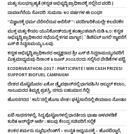
ಮತ್ತು ಸುಲಭಗ್ರಾಹ್ಯತೆ (ಕನ್ನಡ ಅಭಿವೃದ್ಧಿ ಪ್ರಾಧಿಕಾರಕ್ಕೆ ಸಲ್ಲಿಸಿದ ವರದಿ )
ದಾವಣಗೆರೆಯ ಸೋದರಿ ಸುಮನಾ: ೪೦ ವರ್ಷಗಳ ಈ ಬಂಧ!!
“ವಿಜ್ಞಾನಕ್ಕೆ ಧರ್ಮ ಬೆರೆಸಲಿರುವ ಆರೆಸೆಸ್‌ “: ವರದಿಗಾರಿಕೆಯಲ್ಲೇ ಕಲಬೆರಕೆ!!
ಮುಕ್ತ ಮತ್ತು ಕೇವಲ ಯುನಿಕೋಡ್‌ಯುಕ್ತ ತಂತ್ರಾಂಶವಾಗಿ ನುಡಿ ೬.೦: ಕನ್ನಡ
ಅಭಿವೃದ್ಧಿ ಪ್ರಾಧಿಕಾರದ ಸಭೆಯಲ್ಲಿ ಕಗಪ ವಾಗ್ದಾನ | `ಡಿಜಿಟಲ್‌ ಜಗಲಿ’ಸ್ಥಾಪನೆಗೆ
ಎಸ್‌ ಜಿ ಸಿದ್ಧರಾಮಯ್ಯ ಒಲವು
ಕನ್ನಡ ಅಭಿವೃದ್ಧಿ ಪ್ರಾಧಿಕಾರದ ಅಧ್ಯಕ್ಷರಾದ ಶ್ರೀ ಎಸ್‌ ಜಿ ಸಿದ್ದರಾಮಯ್ಯನವರಿಗೆ
ಮಿತ್ರಮಾಧ್ಯಮವು ದಿನಾಂಕ ೬ ಜೂನ್‌ ೨೦೧೭ರಂದು ಸಲ್ಲಿಸಿದ ಬೇಡಿಕೆಗಳ ಪಟ್ಟಿ
ECODRIVEATHON-2017 : PARTICIPATE ! WIN CASH PRIZES!
SUPPORT BIOFUEL CAMPAIGN!
ದೇಶದ ಮೊಟ್ಟಮೊದಲ ಎಕೋ ಡ್ರೈವಥಾನ್‌ನಲ್ಲಿ ಭಾಗವಹಿಸಿ! ಅಬ್ದುಲ್‌ ಕಲಾಂ,
ಸಾಲುಮರದ ತಿಮ್ಮಕ್ಕ ಪ್ರಶಸ್ತಿ, ನಗದು ಬಹುಮಾನ ಗೆಲ್ಲಿ!
ಹೊಸನಗರದ `ಕಾನಿ’ನಲ್ಲಿ ಹೊಸಾ ಜೇಡ ! ಘಟ್ಟಸಾಲಿನಲ್ಲಿ ಜೀವಜಾಲ ನೋಡಾ!
ಐಟಿ ಸಾಧನಗಳಲ್ಲಿ, ಸಿದ್ಧ ಪೊಟ್ಟಣಗಳಲ್ಲಿ ಭಾರತೀಯ ಭಾಷಾ ಅಳವಳಡಿಕೆ
ಕುರಿತ ಆನ್‌ಲೈನ್‌ ಅರ್ಜಿ : ಹಲವು ಕೇಂದ್ರ ಸಚಿವರಿಗೆ ಸಲ್ಲಿಕೆ
ಶಂಕರ ಶರ್ಮರು ನ್ಯೂಝಿಲೆಂಡ್‌ಗೆ – ಉನ್ನತ ಅಧ್ಯಯನಕ್ಕೆ – ಹೊರಟಿದ್ದಾರೆ,