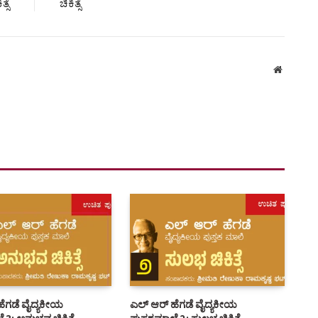
Facebook
Twitter
Pinterest
LinkedIn
Tumblr
Email
CLE
NEXT ARTICLE
ಭವ
ಎಲ್ ಆರ್ ಹೆಗಡೆ ವೈದ್ಯಕೀಯ ಪುಸ್ತಕಮಾಲೆ ೫: ರೂಢಿಯ
ತ್ಸೆ
ಚಿಕಿತ್ಸೆ
Website