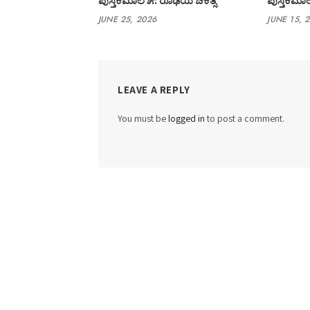
ಎಲ್ ಆರ್ ಹೆಗಡೆ ವೈದ್ಯಕೀಯ
ಎಲ್ ಆರ್ 
ಪುಸ್ತಕಮಾಲೆ ೫: ರೂಢಿಯ ಚಿಕಿತ್ಸೆ
ಪುಸ್ತಕಮಾಲೆ
JUNE 25, 2026
JUNE 15, 
LEAVE A REPLY
You must be
logged in
to post a comment.