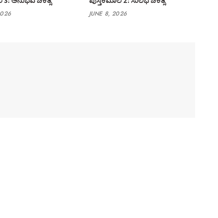
ಹೆಗಡೆ ವೈದ್ಯಕೀಯ
ಎಲ್ ಆರ್ ಹೆಗಡೆ ವೈದ್ಯಕೀಯ
 3: ಅನುಭವ ಚಿಕಿತ್ಸೆ
ಪುಸ್ತಕಮಾಲೆ 2: ಸುಲಭ ಚಿಕಿತ್ಸೆ
2026
JUNE 8, 2026