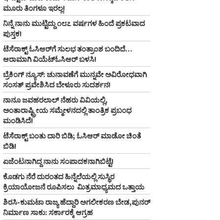
ಮೂರು ತಿಂಗಳೂ ಇರಲ್ಲ!
ನಿನ್ನೆ ನಾನು ಮುಟ್ಟಿದ್ದು ೧೮೭ ವರ್ಷಗಳ ಹಿಂದೆ ಪ್ರಕಟವಾದ
ಪುಸ್ತಕ!
ಟೆಸೆರಾಕ್ಟ್‌ ಓಸಿಆರ್‌ಗೆ ಸುಲಭ ತಂತ್ರಾಂಶ ಬಂದಿದೆ…
ಆರಾಮಾಗಿ ವಿಯೆಟ್‌ಓಸಿಆರ್‌ ಬಳಸಿ!
ಬ್ರೆಕಿಂಗ್ ನ್ಯೂಸ್‌: ಚುನಾವಣೆಗೆ ಮುನ್ನವೇ ಅವಿರೋಧವಾಗಿ
ಸಂಸತ್ ಪ್ರವೇಶಿಸಿದ ಬೇಳೂರು ಸುದರ್ಶನ!
ನಾನೂ ಜವಹರಲಾಲ್‌ ನೆಹರು ವಿವಿಯಲ್ಲಿ,
ಅಂತಾರಾಷ್ಟ್ರೀಯ ಸಮ್ಮೇಳನದಲ್ಲಿ ತಾಂತ್ರಿಕ ಪ್ರಬಂಧ
ಮಂಡಿಸಿದೆ!
ಟೆಸೆರಾಕ್ಟ್‌ ಬಂತು ದಾರಿ ಬಿಡಿ; ಓಸಿಆರ್‌ ಮಾಡೋ ಚಿಂತೆ
ಬಿಡಿ!
ಏಜೆಂಟನಾಗಿದ್ದ ನಾನು ಸಂಪಾದಕನಾಗಿಬಿಟ್ಟೆ!
ಕೊಡಗು ನೆರೆ ದುರಂತದ ಹಿನ್ನೆಲೆಯಲ್ಲಿ ಸುಸ್ಥಿರ
ಕ್ರಿಯಾಯೋಜನೆ ರೂಪಿಸಲು ಮಿತ್ರಮಾಧ್ಯಮದ ಒತ್ತಾಯ
ಶಿರಸಿ-ಕುಮಟಾ ರಾಜ್ಯ ಹೆದ್ದಾರಿ ಅಗಲೀಕರಣ ಬೇಡ,ಪುನರ್‌
ನಿರ್ಮಾಣ ಸಾಕು: ಸರ್ಕಾರಕ್ಕೆ ಆಗ್ರಹ