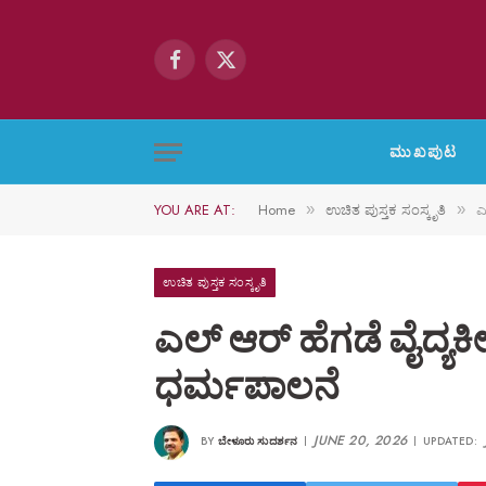
Facebook
X
(Twitter)
ಮುಖಪುಟ
YOU ARE AT:
Home
ಉಚಿತ ಪುಸ್ತಕ ಸಂಸ್ಕೃತಿ
ಎ
»
»
ಉಚಿತ ಪುಸ್ತಕ ಸಂಸ್ಕೃತಿ
ಎಲ್ ಆರ್ ಹೆಗಡೆ ವೈದ್ಯ
ಧರ್ಮಪಾಲನೆ
JUNE 20, 2026
BY
ಬೇಳೂರು ಸುದರ್ಶನ
UPDATED: