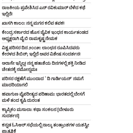
ರಾಜಕೀಯ ಪ್ರವೇಶಿಸಿದ ಎನ್‌ ರವಿಕುಮಾರ್‌ ಬೆಳೆದ ಕಥೆ
ಇಲ್ಲಿದೆ!
ಖಾಸಗಿ ಕಾಲಂ: ನನ್ನ ಮಗನ ಕಲಿವ ತವಕ!
ಕೇಂದ್ರ ಸರ್ಕಾರದ ಹೊಸ ಜೈವಿಕ ಇಂಧನ ಕಾರ್ಯತಂಡದ
ಅಧ್ಯಕ್ಷರಾಗಿ ವೈ ಬಿ ರಾಮಕೃಷ್ಣ ನೇಮಕ
ವಿಶ್ವ ಪರಿಸರ ದಿನ ೨೦೧೫: ಲಾಂಛನ ರೂಪಿಸಿದವರು
ಕೇರಳದ ಶಿಬಿನ್‌; ಇಲ್ಲಿದೆ ಅವರ ವಿಶೇಷ ಸಂದರ್ಶನ!
ಅರಾಸೇ ಇನ್ನಿಲ್ಲ! ನನ್ನ ಹತಾಶೆಯ ದಿನಗಳಲ್ಲಿ ಶಕ್ತಿ ನೀಡಿದ
ಚೇತನಕ್ಕೆ ನಮೋನ್ನಮಃ
ಪರಿಸರ ರಕ್ಷಣೆಗೆ ಮುಂದಾದ `ದಿ ಗಾರ್ಡಿಯನ್‌’ ನಮಗೆ
ಮಾದರಿಯಾಗಲಿ
ಹವಾಗುಣ ವೈಪರೀತ್ಯದ ಪರಿಣಾಮ: ಭಾರತದಲ್ಲಿ ಬೇಸಗೆ
ಮಳೆ ತಂದ ಕೃಷಿ ದುರಂತ
ಕ್ಯಾಪ್ಸಿಕಂ ಮಸಾಲಾ: ಕಥಾ ಸಂಕಲನ [ಬೇಳೂರು
ಸುದರ್ಶನ]
ಕನ್ನಡ ಓಸಿಆರ್‌ ಸಭೆಯಲ್ಲಿ ನಾಲ್ಕು ತಂತ್ರಾಂಶಗಳ ಯಶಸ್ವೀ
ಪ್ರಾತ್ಯಕ್ಷಿಕೆ