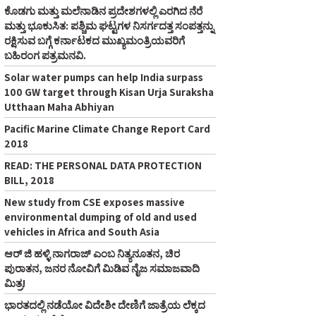
ಕೊಡಗು ಮತ್ತು ಮಲೆನಾಡಿನ ಪ್ರದೇಶಗಳಲ್ಲಿ ಎರಗಿದ ನೆರೆ
ಮತ್ತು ಭೂಕುಸಿತ: ಪಶ್ಚಿಮ ಘಟ್ಟಗಳ ನಿಸರ್ಗದತ್ತ ಸಂಪತ್ತನ್ನು
ರಕ್ಷಿಸುವ ಬಗ್ಗೆ ಕರ್ನಾಟಕದ ಮುಖ್ಯಮಂತ್ರಿಯವರಿಗೆ
ಬಹಿರಂಗ ಪತ್ರಮನವಿ.
Solar water pumps can help India surpass
100 GW target through Kisan Urja Suraksha
Utthaan Maha Abhiyan
Pacific Marine Climate Change Report Card
2018
READ: THE PERSONAL DATA PROTECTION
BILL, 2018
New study from CSE exposes massive
environmental dumping of old and used
vehicles in Africa and South Asia
ಆರ್‌ ಜಿ ಹಳ್ಳಿ ನಾಗರಾಜ್‌ ಎಂಬ ನಿತ್ಯನೂತನ, ಚಿರ
ಪುರಾತನ, ಜನರ ನೋವಿಗೆ ಮಿಡಿವ ನೈಜ ಸಮಾಜವಾದಿ
ಮಿತ್ರ!
ಭಾರತದಲ್ಲಿ ನಡೆಯೋ ವಿದೇಶೀ ದೇಣಿಗೆ ಜಾತ್ರೆಯ ಲೆಕ್ಕದ