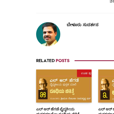
SHARE.
PREVIOUS ARTI
ಎಲ್ ಆರ್ ಹೆಗಡೆ ವೈದ್ಯಕೀಯ ಪುಸ್ತಕಮಾಲೆ 3: ಅನು
ಚಿಕಿ
ಬೇಳೂರು ಸುದರ್ಶನ
RELATED
POSTS