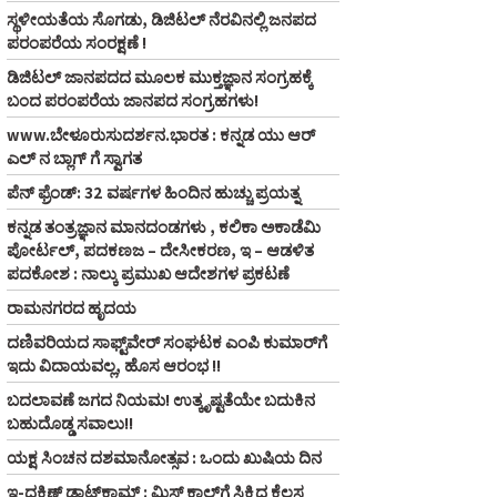
ಸ್ಥಳೀಯತೆಯ ಸೊಗಡು, ಡಿಜಿಟಲ್‌ ನೆರವಿನಲ್ಲಿ ಜನಪದ
ಪರಂಪರೆಯ ಸಂರಕ್ಷಣೆ !
ಡಿಜಿಟಲ್‌ ಜಾನಪದದ ಮೂಲಕ ಮುಕ್ತಜ್ಞಾನ ಸಂಗ್ರಹಕ್ಕೆ
ಬಂದ ಪರಂಪರೆಯ ಜಾನಪದ ಸಂಗ್ರಹಗಳು!
www.ಬೇಳೂರುಸುದರ್ಶನ.ಭಾರತ : ಕನ್ನಡ ಯು ಆರ್‌
ಎಲ್‌ ನ ಬ್ಲಾಗ್‌ ಗೆ ಸ್ವಾಗತ
ಪೆನ್‌ ಫ್ರೆಂಡ್‌: 32 ವರ್ಷಗಳ ಹಿಂದಿನ ಹುಚ್ಚು ಪ್ರಯತ್ನ
ಕನ್ನಡ ತಂತ್ರಜ್ಞಾನ ಮಾನದಂಡಗಳು , ಕಲಿಕಾ ಅಕಾಡೆಮಿ
ಪೋರ್ಟಲ್, ಪದಕಣಜ – ದೇಸೀಕರಣ, ಇ – ಆಡಳಿತ
ಪದಕೋಶ : ನಾಲ್ಕು ಪ್ರಮುಖ ಆದೇಶಗಳ ಪ್ರಕಟಣೆ
ರಾಮನಗರದ ಹೃದಯ
ದಣಿವರಿಯದ ಸಾಫ್ಟ್‌ವೇರ್‌ ಸಂಘಟಕ ಎಂಪಿ ಕುಮಾರ್‌ಗೆ
ಇದು ವಿದಾಯವಲ್ಲ, ಹೊಸ ಆರಂಭ !!
ಬದಲಾವಣೆ ಜಗದ ನಿಯಮ! ಉತ್ಕೃಷ್ಟತೆಯೇ ಬದುಕಿನ
ಬಹುದೊಡ್ಡ ಸವಾಲು!!
ಯಕ್ಷ ಸಿಂಚನ ದಶಮಾನೋತ್ಸವ : ಒಂದು ಖುಷಿಯ ದಿನ
ಇ-ದಕ್ಷಿಣ್ ಡಾಟ್‌ಕಾಮ್‌ : ಮಿಸ್ ಕಾಲ್‌ಗೆ ಸಿಕ್ಕಿದ ಕೆಲಸ