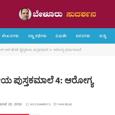
ಲೇಖನಗಳು
ಸಣ್ಣ ಕಥೆಗಳು
ವಿಮರ್ಶೆ
ಕವನಗಳು
ಸುದ್ದಿ
ಲ್ ಆರ್ ಹೆಗಡೆ ವೈದ್ಯಕೀಯ ಪುಸ್ತಕಮಾಲೆ 4: ಆರೋಗ್ಯ ಧರ್ಮಪಾಲನೆ
ಕೀಯ ಪುಸ್ತಕಮಾಲೆ 4: ಆರೋಗ್ಯ
JUNE 25, 2026
NO COMMENTS
1 MIN READ