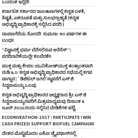
ಒಂದಂಶ ಇಲ್ಲಿದೆ!
ಕರ್ನಾಟಕ ಸರ್ಕಾರದ ಜಾಲತಾಣಗಳಲ್ಲಿ ಕನ್ನಡ ಬಳಕೆ,
ಶಿಷ್ಟತೆ, ಏಕರೂಪತೆ ಮತ್ತು ಸುಲಭಗ್ರಾಹ್ಯತೆ (ಕನ್ನಡ
ಅಭಿವೃದ್ಧಿ ಪ್ರಾಧಿಕಾರಕ್ಕೆ ಸಲ್ಲಿಸಿದ ವರದಿ )
ದಾವಣಗೆರೆಯ ಸೋದರಿ ಸುಮನಾ: ೪೦ ವರ್ಷಗಳ ಈ
ಬಂಧ!!
“ವಿಜ್ಞಾನಕ್ಕೆ ಧರ್ಮ ಬೆರೆಸಲಿರುವ ಆರೆಸೆಸ್‌ “:
ವರದಿಗಾರಿಕೆಯಲ್ಲೇ ಕಲಬೆರಕೆ!!
ಮುಕ್ತ ಮತ್ತು ಕೇವಲ ಯುನಿಕೋಡ್‌ಯುಕ್ತ ತಂತ್ರಾಂಶವಾಗಿ
ನುಡಿ ೬.೦: ಕನ್ನಡ ಅಭಿವೃದ್ಧಿ ಪ್ರಾಧಿಕಾರದ ಸಭೆಯಲ್ಲಿ ಕಗಪ
ವಾಗ್ದಾನ | `ಡಿಜಿಟಲ್‌ ಜಗಲಿ’ಸ್ಥಾಪನೆಗೆ ಎಸ್‌ ಜಿ
ಸಿದ್ಧರಾಮಯ್ಯ ಒಲವು
ಕನ್ನಡ ಅಭಿವೃದ್ಧಿ ಪ್ರಾಧಿಕಾರದ ಅಧ್ಯಕ್ಷರಾದ ಶ್ರೀ ಎಸ್‌ ಜಿ
ಸಿದ್ದರಾಮಯ್ಯನವರಿಗೆ ಮಿತ್ರಮಾಧ್ಯಮವು ದಿನಾಂಕ ೬
ಜೂನ್‌ ೨೦೧೭ರಂದು ಸಲ್ಲಿಸಿದ ಬೇಡಿಕೆಗಳ ಪಟ್ಟಿ
ECODRIVEATHON-2017 : PARTICIPATE ! WIN
CASH PRIZES! SUPPORT BIOFUEL CAMPAIGN!
ದೇಶದ ಮೊಟ್ಟಮೊದಲ ಎಕೋ ಡ್ರೈವಥಾನ್‌ನಲ್ಲಿ