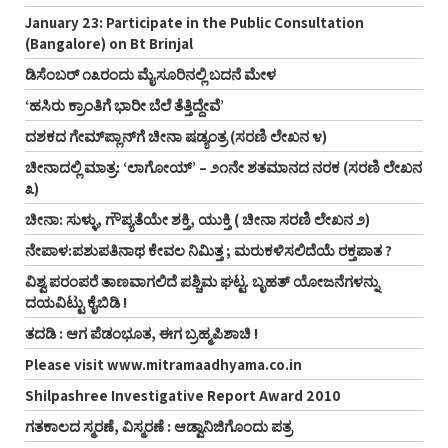
January 23: Participate in the Public Consultation
(Bangalore) on Bt Brinjal
ಡಿಸೆಂಬರ್ ೧೩ರಂದು ಮೈಸೂರಿನಲ್ಲಿ ಬದನೆ ಮೇಳ
‘ಹಸಿರು ಕ್ರಾಂತಿಗೆ ಭಾರೀ ಬೆಲೆ ತೆತ್ತಿದ್ದೇವೆ’
ದಶಕದ ಗೇಮ್‌ಪ್ಲಾನ್‌ಗೆ ಚೀನಾ ಷಡ್ಯಂತ್ರ (ಸರಣಿ ಲೇಖನ ೪)
ಚೀನಾದಲ್ಲಿ ಮಾತ್ರ: ‘ಲಾಗೋಯ್’ – ೨೧ನೇ ಶತಮಾನದ ನರಕ (ಸರಣಿ ಲೇಖನ
೩)
ಚೀನಾ: ಸುಳ್ಳು, ಗೌಪ್ಯತೆಯೇ ಶಕ್ತಿ, ಯುಕ್ತಿ ( ಚೀನಾ ಸರಣಿ ಲೇಖನ ೨)
ನೇಪಾಳ:ಪಶುಪತಿನಾಥ ಕೇವಲ ನಿಮಿತ್ತ ; ಮರುಕಳಿಸಲಿದೆಯೆ ರಕ್ತಪಾತ ?
ವಿಶ್ವ ಪರಂಪರೆ ತಾಣವಾಗಲಿದೆ ಪಶ್ಚಿಮ ಘಟ್ಟ. ಬೃಹತ್ ಯೋಜನೆಗಳನ್ನು
ದಯವಿಟ್ಟು ಕೈಬಿಡಿ !
ತದಡಿ : ಆಗ ಪೆಡಂಭೂತ, ಈಗ ಬ್ರಹ್ಮಪಿಶಾಚಿ !
Please visit www.mitramaadhyama.co.in
Shilpashree Investigative Report Award 2010
ಗತಕಾಲದ ಸ್ಮರಣೆ, ವಿಸ್ಮರಣೆ : ಆಡ್ವಾನಿಜಿಗೊಂದು ಪತ್ರ