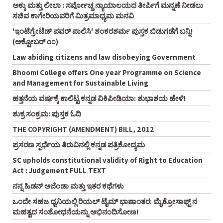
ಅಕ್ಕು ಮತ್ತು ಲೀಲಾ : ಸರ್ವೋಚ್ಚ ನ್ಯಾಯಾಲಯದ ತೀರ್ಪಿಗೆ ಮನ್ನಣೆ ನೀಡಲು
ಸಚಿವ ಕಾಗೇರಿಯವರಿಗೆ ಮಿತ್ರಮಾಧ್ಯಮ ಮನವಿ
'ಇಂಟೆಗ್ರೇಟೆಡ್‌ ಪವರ್‌ ಪಾಲಿಸಿ' ಶಂಕರಶರ್ಮ ಪುಸ್ತಕ ಬಿಡುಗಡೆಗೆ ಬನ್ನಿ!
(ಅಕ್ಟೋಬರ್‌ ೧೦)
Law abiding citizens and law disobeying Government
Bhoomi College offers One year Programme on Science
and Management for Sustainable Living
ಹತ್ತನೆಯ ವರ್ಷಕ್ಕೆ ಕಾಲಿಟ್ಟ ಕನ್ನಡ ವಿಕಿಪೀಡಿಯಾ: ಶುಭಾಶಯ ಹೇಳಿ!
ಶುಕ್ರ ಸಂಕ್ರಮ: ಪುಸ್ತಕ ಓದಿ
THE COPYRIGHT (AMENDMENT) BILL, 2012
ಪ್ರಸರಣ ಸ್ಪರ್ಧೆಯ ತಿರುವಿನಲ್ಲಿ ಕನ್ನಡ ಪತ್ರಿಕೋದ್ಯಮ
SC upholds constitutional validity of Right to Education
Act : Judgement FULL TEXT
ನನ್ನ ಹಿಡನ್‌ ಅಜೆಂಡಾ ಮತ್ತು ಇತರ ಕಥೆಗಳು
ಒಂದೇ ಸಹಜ ಧ್ವನಿಯಲ್ಲಿ ರಿಯಲ್‌ ಟೈಮ್‌ ಭಾಷಾಂತರ: ಮೈಕ್ರೋಸಾಫ್ಟ್‌ ನ
ಮಹತ್ವದ ಸಂಶೋಧನೆಯನ್ನು ಅಭಿನಂದಿಸೋಣ!