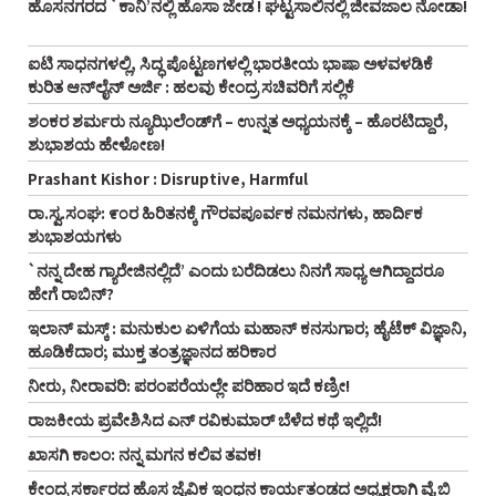
ಹೊಸನಗರದ `ಕಾನಿ’ನಲ್ಲಿ ಹೊಸಾ ಜೇಡ ! ಘಟ್ಟಸಾಲಿನಲ್ಲಿ ಜೀವಜಾಲ ನೋಡಾ!
ಐಟಿ ಸಾಧನಗಳಲ್ಲಿ, ಸಿದ್ಧ ಪೊಟ್ಟಣಗಳಲ್ಲಿ ಭಾರತೀಯ ಭಾಷಾ ಅಳವಳಡಿಕೆ
ಕುರಿತ ಆನ್‌ಲೈನ್‌ ಅರ್ಜಿ : ಹಲವು ಕೇಂದ್ರ ಸಚಿವರಿಗೆ ಸಲ್ಲಿಕೆ
ಶಂಕರ ಶರ್ಮರು ನ್ಯೂಝಿಲೆಂಡ್‌ಗೆ – ಉನ್ನತ ಅಧ್ಯಯನಕ್ಕೆ – ಹೊರಟಿದ್ದಾರೆ,
ಶುಭಾಶಯ ಹೇಳೋಣ!
Prashant Kishor : Disruptive, Harmful
ರಾ.ಸ್ವ.ಸಂಘ: ೯೦ರ ಹಿರಿತನಕ್ಕೆ ಗೌರವಪೂರ್ವಕ ನಮನಗಳು, ಹಾರ್ದಿಕ
ಶುಭಾಶಯಗಳು
`ನನ್ನ ದೇಹ ಗ್ಯಾರೇಜಿನಲ್ಲಿದೆ’ ಎಂದು ಬರೆದಿಡಲು ನಿನಗೆ ಸಾಧ್ಯ ಆಗಿದ್ದಾದರೂ
ಹೇಗೆ ರಾಬಿನ್‌?
ಇಲಾನ್ ಮಸ್ಕ್ : ಮನುಕುಲ ಏಳಿಗೆಯ ಮಹಾನ್ ಕನಸುಗಾರ; ಹೈಟೆಕ್ ವಿಜ್ಞಾನಿ,
ಹೂಡಿಕೆದಾರ; ಮುಕ್ತ ತಂತ್ರಜ್ಞಾನದ ಹರಿಕಾರ
ನೀರು, ನೀರಾವರಿ: ಪರಂಪರೆಯಲ್ಲೇ ಪರಿಹಾರ ಇದೆ ಕಣ್ರೀ!
ರಾಜಕೀಯ ಪ್ರವೇಶಿಸಿದ ಎನ್‌ ರವಿಕುಮಾರ್‌ ಬೆಳೆದ ಕಥೆ ಇಲ್ಲಿದೆ!
ಖಾಸಗಿ ಕಾಲಂ: ನನ್ನ ಮಗನ ಕಲಿವ ತವಕ!
ಕೇಂದ್ರ ಸರ್ಕಾರದ ಹೊಸ ಜೈವಿಕ ಇಂಧನ ಕಾರ್ಯತಂಡದ ಅಧ್ಯಕ್ಷರಾಗಿ ವೈ ಬಿ