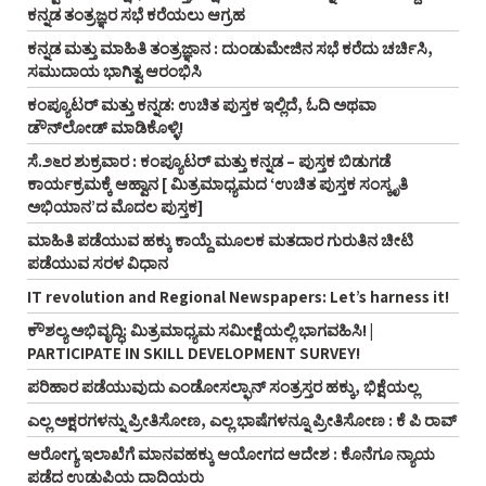
ಕನ್ನಡ ತಂತ್ರಜ್ಞರ ಸಭೆ ಕರೆಯಲು ಆಗ್ರಹ
ಕನ್ನಡ ಮತ್ತು ಮಾಹಿತಿ ತಂತ್ರಜ್ಞಾನ : ದುಂಡುಮೇಜಿನ ಸಭೆ ಕರೆದು ಚರ್ಚಿಸಿ,
ಸಮುದಾಯ ಭಾಗಿತ್ವ ಆರಂಭಿಸಿ
ಕಂಪ್ಯೂಟರ್‌ ಮತ್ತು ಕನ್ನಡ: ಉಚಿತ ಪುಸ್ತಕ ಇಲ್ಲಿದೆ, ಓದಿ ಅಥವಾ
ಡೌನ್‌ಲೋಡ್‌ ಮಾಡಿಕೊಳ್ಳಿ!
ಸೆ.೨೬ರ ಶುಕ್ರವಾರ : ಕಂಪ್ಯೂಟರ್‌ ಮತ್ತು ಕನ್ನಡ – ಪುಸ್ತಕ ಬಿಡುಗಡೆ
ಕಾರ್ಯಕ್ರಮಕ್ಕೆ ಆಹ್ವಾನ [ ಮಿತ್ರಮಾಧ್ಯಮದ ‘ಉಚಿತ ಪುಸ್ತಕ ಸಂಸ್ಕೃತಿ
ಅಭಿಯಾನ’ದ ಮೊದಲ ಪುಸ್ತಕ]
ಮಾಹಿತಿ ಪಡೆಯುವ ಹಕ್ಕು ಕಾಯ್ದೆ ಮೂಲಕ ಮತದಾರ ಗುರುತಿನ ಚೀಟಿ
ಪಡೆಯುವ ಸರಳ ವಿಧಾನ
IT revolution and Regional Newspapers: Let’s harness it!
ಕೌಶಲ್ಯ ಅಭಿವೃದ್ಧಿ: ಮಿತ್ರಮಾಧ್ಯಮ ಸಮೀಕ್ಷೆಯಲ್ಲಿ ಭಾಗವಹಿಸಿ! |
PARTICIPATE IN SKILL DEVELOPMENT SURVEY!
ಪರಿಹಾರ ಪಡೆಯುವುದು ಎಂಡೋಸಲ್ಫಾನ್‌ ಸಂತ್ರಸ್ತರ ಹಕ್ಕು, ಭಿಕ್ಷೆಯಲ್ಲ
ಎಲ್ಲ ಅಕ್ಷರಗಳನ್ನು ಪ್ರೀತಿಸೋಣ, ಎಲ್ಲ ಭಾಷೆಗಳನ್ನೂ ಪ್ರೀತಿಸೋಣ : ಕೆ ಪಿ ರಾವ್‌
ಆರೋಗ್ಯ ಇಲಾಖೆಗೆ ಮಾನವಹಕ್ಕು ಆಯೋಗದ ಆದೇಶ : ಕೊನೆಗೂ ನ್ಯಾಯ
ಪಡೆದ ಉಡುಪಿಯ ದಾದಿಯರು