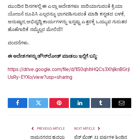
ಮುಂದಿನ ದಿನಗಳಲ್ಲಿ ಈ ಎಲ್ಲಾ ಆದೇಶಗಳೂ ಜಾರಿಯಾಗುವಂತೆ ಕ್ರಿಯಾ
ಯೋಜನೆ ರೂಪಿಸಿ ಎಲ್ಲರನ್ನೂ ಭಾಗವಹಿಸುವಂತೆ ಮಾಡಿ ಕನ್ನಡದ ಬಳಕೆ,
ಅನುಷ್ಠಾನ,ಅಭಿವೃದ್ಧಿ ಕಾರ್ಯಗಳನ್ನು ಇನ್ನಷ್ಟು ಎತ್ತರಕ್ಕೆ ಒಯ್ಯುವ ಗುರುತರ
ಹೊಣೆಗಾರಿಕೆ ನಮ್ಮೆಲ್ಲರ ಮೇಲಿದೆ!!
ವಂದನೆಗಳು.
ಈ ಆದೇಶಗಳನ್ನು ಡೌನ್‌ಲೋಡ್‌ ಮಾಡಲು ಇಲ್ಲಿಗೆ ಬನ್ನಿ:
https://drive.google.com/file/d/1IS0qhihHQCs3XhjIknBGrjl
UsRy-EYXo/view?usp=sharing
Facebook
Twitter
Pinterest
LinkedIn
Tumblr
Email
PREVIOUS ARTICLE
NEXT ARTICLE
ರಾಮನಗರದ ಹೃದಯ
ಪೆನ್‌ ಫ್ರೆಂಡ್‌: 32 ವರ್ಷಗಳ ಹಿಂದಿನ