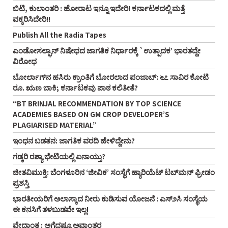
ಬಿಟಿ, ಕುಲಾಂತರಿ : ಹೋರಾಟ ಇನ್ನೂ ಇದೇರಿ! ಕರ್ನಾಟಕದಲ್ಲಿ ಮತ್ತೆ
ವಕ್ಕರಿಸಿದೇರಿ!!
Publish All the Radia Tapes
ಎಂಡೋಸಲ್ಫಾನ್ ನಿಷೇಧದ ಜಾಗತಿಕ ನಿರ್ಧಾರಕ್ಕೆ `ಉತ್ಪಾದಕ’ ಭಾರತದ್ದೇ
ವಿರೋಧ
ಬೋರ್ಲಾಗ್‌ನ ಹಸಿರು ಕ್ರಾಂತಿಗೆ ಬೋರಲಾದ ಪಂಜಾಬ್: ೬೭ ಸಾವಿರ ಕೋಟಿ
ರೂ. ಋಣ ಬಾಕಿ; ಕರ್ನಾಟಕವು ಪಾಠ ಕಲಿತೀತೆ?
“BT BRINJAL RECOMMENDATION BY TOP SCIENCE
ACADEMIES BASED ON GM CROP DEVELOPER’S
PLAGIARISED MATERIAL”
ಇಂಧನ ಬಡತನ: ಜಾಗತಿಕ ವರದಿ ಹೇಳಿದ್ದೇನು?
ಗಡ್ಕರಿ ರಶ್ಯಾ ಭೇಟಿಯಲ್ಲಿ ಏನಾಯ್ತು?
ಜೀತವಿಮುಕ್ತಿ: ಬೆಂಗಳೂರಿನ ‘ಜೀವಿಕ’ ಸಂಸ್ಥೆಗೆ ಹ್ಯಾರಿಯೆಟ್ ಟಬ್‌ಮನ್ ಫ್ರೀಡಂ
ಪ್ರಶಸ್ತಿ
ಭಾರತೀಯರಿಗೆ ಅಲಾಸ್ಕಾದ ನೀರು ಕುಡಿಸುವ ಯೋಜನೆ : ಎಸ್೨ಸಿ ಸಂಸ್ಥೆಯ
ಈ ಕನಸಿಗೆ ತಳಬುಡವೇ ಇಲ್ಲ!
ವೇದಾಂತ : ಅಗೆದಷ್ಟೂ ಅವಾಂತರ