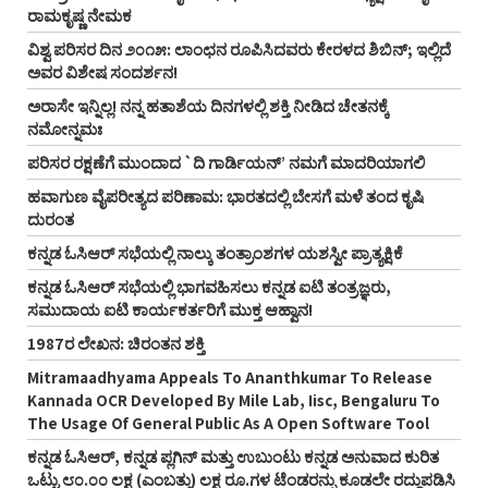
ರಾಮಕೃಷ್ಣ ನೇಮಕ
ವಿಶ್ವ ಪರಿಸರ ದಿನ ೨೦೧೫: ಲಾಂಛನ ರೂಪಿಸಿದವರು ಕೇರಳದ ಶಿಬಿನ್‌; ಇಲ್ಲಿದೆ
ಅವರ ವಿಶೇಷ ಸಂದರ್ಶನ!
ಅರಾಸೇ ಇನ್ನಿಲ್ಲ! ನನ್ನ ಹತಾಶೆಯ ದಿನಗಳಲ್ಲಿ ಶಕ್ತಿ ನೀಡಿದ ಚೇತನಕ್ಕೆ
ನಮೋನ್ನಮಃ
ಪರಿಸರ ರಕ್ಷಣೆಗೆ ಮುಂದಾದ `ದಿ ಗಾರ್ಡಿಯನ್‌’ ನಮಗೆ ಮಾದರಿಯಾಗಲಿ
ಹವಾಗುಣ ವೈಪರೀತ್ಯದ ಪರಿಣಾಮ: ಭಾರತದಲ್ಲಿ ಬೇಸಗೆ ಮಳೆ ತಂದ ಕೃಷಿ
ದುರಂತ
ಕನ್ನಡ ಓಸಿಆರ್‌ ಸಭೆಯಲ್ಲಿ ನಾಲ್ಕು ತಂತ್ರಾಂಶಗಳ ಯಶಸ್ವೀ ಪ್ರಾತ್ಯಕ್ಷಿಕೆ
ಕನ್ನಡ ಓಸಿಆರ್‌ ಸಭೆಯಲ್ಲಿ ಭಾಗವಹಿಸಲು ಕನ್ನಡ ಐಟಿ ತಂತ್ರಜ್ಞರು,
ಸಮುದಾಯ ಐಟಿ ಕಾರ್ಯಕರ್ತರಿಗೆ ಮುಕ್ತ ಆಹ್ವಾನ!
1987ರ ಲೇಖನ: ಚಿರಂತನ ಶಕ್ತಿ
Mitramaadhyama Appeals To Ananthkumar To Release
Kannada OCR Developed By Mile Lab, Iisc, Bengaluru To
The Usage Of General Public As A Open Software Tool
ಕನ್ನಡ ಓಸಿಆರ್‌, ಕನ್ನಡ ಪ್ಲಗಿನ್‌ ಮತ್ತು ಉಬುಂಟು ಕನ್ನಡ ಅನುವಾದ ಕುರಿತ
ಒಟ್ಟು ೮೦.೦೦ ಲಕ್ಷ (ಎಂಬತ್ತು) ಲಕ್ಷ ರೂ.ಗಳ ಟೆಂಡರನ್ನು ಕೂಡಲೇ ರದ್ದುಪಡಿಸಿ