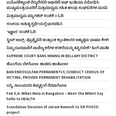
ಬಯೋಟೆಕ್ನಾಲಜಿ ರೆಗ್ಯುಲೇಟರಿ ಅಥಾರಿಟಿ ಆಫ್‌ ಇಂಡಿಯಾ ವಿರೋಧಿಸಿ:
ಮುಖ್ಯಮಂತ್ರಿಯವರಿಗೆ ಮಿತ್ರಮಾಧ್ಯಮ ಸಹಿತ ಹಲವು ಸಂಘಟನೆಗಳ ಮನವಿ
ಮಿತ್ರಮಾಧ್ಯಮ ಮ್ಯಾಗಜಿನ್‌ ಸಂಚಿಕೆ ೧ ಓದಿ
ಸಂಚಯ ಸಾಹಿತ್ಯ ಸ್ಪರ್ಧೆಯಲ್ಲಿ ಭಾಗವಹಿಸಿ
‘ಇಜ್ಞಾನ’ ಸಂಚಿಕೆ ಓದಿ
ಸ್ಟೀವ್‌ ಜಾಬ್ಸ್‌ : ಪ್ರೊಪ್ರೈಟರಿ ತಂತ್ರಾಂಶ ಕ್ರಾಂತಿಕಾರನ ಅತ್ಯುತ್ತಮ ಭಾಷಣ ಕೇಳಿ!
ನಿಮ್ಮ ದೂರವಾಣಿಗೆ ವಾಣಿಜ್ಯ ಕರೆಗಳ ಕರಕರೆಯನ್ನು ತಪ್ಪಿಸಬೇಕೆ? ಹೀಗೆ ಮಾಡಿ!
SUPREME COURT BANS MINING IN BELLARY DISTRICT
ಹೊಂಗೆಯ ಬೆಳಸೋಣ: ಹಾಡನು ಹಾಡೋಣ!
BAN ENDOSULFAN PERMANENTLY, CONDUCT CENSUS OF
VICTIMS, PROVIDE PERMANENT REHABILITATION
ಬನ್ನಿ, ಸಾಲುಮರದ ತಿಮ್ಮಕ್ಕಂಗೆ ನೆರವಾಗೋಣ
Feb 5,6: Millet Mela in Bangalore – Meet the Millet! Say
hello to HEALTH
Scandalous Decision of Jairam Ramesh to OK POSCO
project