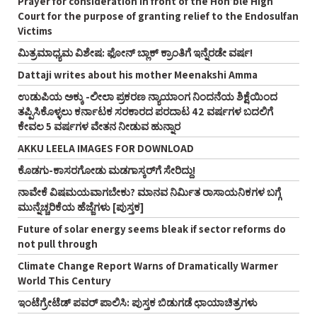
Prayer for consideration in front of the Hon’ble High
Court for the purpose of granting relief to the Endosulfan
Victims
ಮಿತ್ರಮಾಧ್ಯಮ ವಿಶೇಷ: ಫೋನ್‌ ಬ್ಲಾಕ್‌ ಕ್ರಾಂತಿಗೆ ಇನ್ನೆರಡೇ ವರ್ಷ!
Dattaji writes about his mother Meenakshi Amma
ಉಡುಪಿಯ ಅಕ್ಕು -ಲೀಲಾ ಪ್ರಕರಣ ನ್ಯಾಯಾಂಗ ನಿಂದನೆಯ ಶಿಕ್ಷೆಯಿಂದ
ತಪ್ಪಿಸಿಕೊಳ್ಳಲು ಕರ್ನಾಟಕ ಸರಕಾರದ ಪರದಾಟ 42 ವರ್ಷಗಳ ಬದಲಿಗೆ
ಕೇವಲ 5 ವರ್ಷಗಳ ವೇತನ ನೀಡುವ ಹುನ್ನಾರ
AKKU LEELA IMAGES FOR DOWNLOAD
ಕೊಡಗು-ಕಾಸರಗೋಡು ಮಡಗಾಸ್ಕರ್‌ಗೆ ಸೇರಿದ್ದು!
ನಾವೇಕೆ ವಿಷಮಯವಾಗಬೇಕು? ಮಾನವ ನಿರ್ಮಿತ ರಾಸಾಯನಿಕಗಳ ಬಗ್ಗೆ
ಮುನ್ನೆಚ್ಚರಿಕೆಯ ಹೆಜ್ಜೆಗಳು [ಪುಸ್ತಕ]
Future of solar energy seems bleak if sector reforms do
not pull through
Climate Change Report Warns of Dramatically Warmer
World This Century
ಇಂಟೆಗ್ರೇಟೆಡ್‌ ಪವರ್‌ ಪಾಲಿಸಿ: ಪುಸ್ತಕ ಬಿಡುಗಡೆ ಛಾಯಾಚಿತ್ರಗಳು