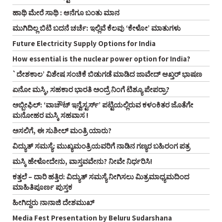
ಹಾಥಿ ಮೇರೆ ಸಾಥಿ : ಆನೆಗೂ ಬಂತು ಮಾನ
ಮುಗಿದಿಲ್ಲ ಬಿಟಿ ಬದನೆ ಚರ್ಚೆ: ಇಲ್ಲಿವೆ ಕೆಲವು ‘ಕೇಳೋ’ ಮಾತುಗಳು
Future Electricity Supply Options for India
How essential is the nuclear power option for India?
`ದೇಶಕಾಲ’ ವಿಶೇಷ ಸಂಚಿಕೆ ಬಿಡುಗಡೆ ಮಾಡಿದ ಜಾವೇದ್ ಆಖ್ತರ್ ಭಾಷಣ
ಏನೋ ಮಸ್ಕಿ, ಸಹಕಾರ ಭಾರತಿ ಅಂದ್ರೆ ನಿಂಗೆ ಟಿಶ್ಯೂ ಪೇಪರ್ರಾ?
ಅಬ್ಬೀಫಿಲ್: ‘ವಾಚೌಟ್ ಇನ್ವೆಸ್ಟರ್ಸ್‌’ ಪಟ್ಟಿಯಲ್ಲಿರುವ ಕಳಂಕಿತರ ಜೊತೆಗೇ
ಮನೋಹರ ಮಸ್ಕಿ ಸಹವಾಸ !
ಅಸಲಿಗೆ, ಈ ಸುಶೀಲ್ ಮಂತ್ರಿ ಯಾರು?
ವಿದ್ಯುತ್ ಸಮಸ್ಯೆ: ಮುಖ್ಯಮಂತ್ರಿಯವರಿಗೆ ನಾಡಿನ ಗಣ್ಯರ ಬಹಿರಂಗ ಪತ್ರ
ಮಸ್ಕಿ ಹೇಳೋದೇನು, ವಾಸ್ತವವೇನು? ನೀವೇ ನಿರ್ಧರಿಸಿ!
ಕತ್ತಲೆ – ದಾರಿ ಹತ್ತಿರ: ವಿದ್ಯುತ್ ಸಮಸ್ಯೆ ನೀಗಿಸಲು ಮಿತ್ರಮಾಧ್ಯಮದಿಂದ
ಮಾಹಿತಿಪೂರ್ಣ ಪುಸ್ತಕ
ಹೀಗಿದ್ದರು ನಾನಾಜಿ ದೇಶಮುಖ್
Media Fest Presentation by Beluru Sudarshana