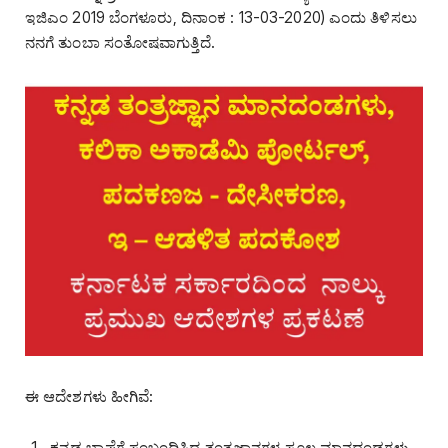
ಇಜಿಎಂ 2019 ಬೆಂಗಳೂರು, ದಿನಾಂಕ : 13-03-2020) ಎಂದು ತಿಳಿಸಲು
ನನಗೆ ತುಂಬಾ ಸಂತೋಷವಾಗುತ್ತಿದೆ.
ಈ ಆದೇಶಗಳು ಹೀಗಿವೆ:
ಕನ್ನಡ ಭಾಷೆಗೆ ಸಂಬಂಧಿಸಿದ ತಂತ್ರಜ್ಞಾನಗಳ ಸ್ಥೂಲ ಮಾನದಂಡಗಳು