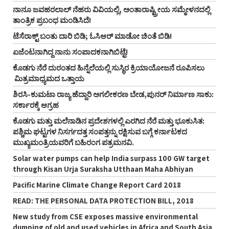
ನಾನೂ ಜವಹರಲಾಲ್‌ ನೆಹರು ವಿವಿಯಲ್ಲಿ, ಅಂತಾರಾಷ್ಟ್ರೀಯ ಸಮ್ಮೇಳನದಲ್ಲಿ
ತಾಂತ್ರಿಕ ಪ್ರಬಂಧ ಮಂಡಿಸಿದೆ!
ಟೆಸೆರಾಕ್ಟ್‌ ಬಂತು ದಾರಿ ಬಿಡಿ; ಓಸಿಆರ್‌ ಮಾಡೋ ಚಿಂತೆ ಬಿಡಿ!
ಏಜೆಂಟನಾಗಿದ್ದ ನಾನು ಸಂಪಾದಕನಾಗಿಬಿಟ್ಟೆ!
ಕೊಡಗು ನೆರೆ ದುರಂತದ ಹಿನ್ನೆಲೆಯಲ್ಲಿ ಸುಸ್ಥಿರ ಕ್ರಿಯಾಯೋಜನೆ ರೂಪಿಸಲು
ಮಿತ್ರಮಾಧ್ಯಮದ ಒತ್ತಾಯ
ಶಿರಸಿ-ಕುಮಟಾ ರಾಜ್ಯ ಹೆದ್ದಾರಿ ಅಗಲೀಕರಣ ಬೇಡ,ಪುನರ್‌ ನಿರ್ಮಾಣ ಸಾಕು:
ಸರ್ಕಾರಕ್ಕೆ ಆಗ್ರಹ
ಕೊಡಗು ಮತ್ತು ಮಲೆನಾಡಿನ ಪ್ರದೇಶಗಳಲ್ಲಿ ಎರಗಿದ ನೆರೆ ಮತ್ತು ಭೂಕುಸಿತ:
ಪಶ್ಚಿಮ ಘಟ್ಟಗಳ ನಿಸರ್ಗದತ್ತ ಸಂಪತ್ತನ್ನು ರಕ್ಷಿಸುವ ಬಗ್ಗೆ ಕರ್ನಾಟಕದ
ಮುಖ್ಯಮಂತ್ರಿಯವರಿಗೆ ಬಹಿರಂಗ ಪತ್ರಮನವಿ.
Solar water pumps can help India surpass 100 GW target
through Kisan Urja Suraksha Utthaan Maha Abhiyan
Pacific Marine Climate Change Report Card 2018
READ: THE PERSONAL DATA PROTECTION BILL, 2018
New study from CSE exposes massive environmental
dumping of old and used vehicles in Africa and South Asia