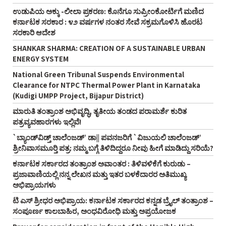
ಉಡುಪಿಯ ಅಕ್ಕು -ಲೀಲಾ ಪ್ರಕರಣ: ಕೊನೆಗೂ ಸುಪ್ರೀಂಕೋರ್ಟಿಗೆ ಮಣಿದ
ಕರ್ನಾಟಕ ಸರಕಾರ : ೪೨ ವರ್ಷಗಳ ನಂತರ ಸೇವೆ ಸಕ್ರಮಗೊಳಿಸಿ ಹೊರಟ
ಸರಕಾರಿ ಆದೇಶ
SHANKAR SHARMA: CREATION OF A SUSTAINABLE URBAN
ENERGY SYSTEM
National Green Tribunal Suspends Environmental
Clearance for NTPC Thermal Power Plant in Karnataka
(Kudigi UMPP Project, Bijapur District)
ಮಾರುತಿ ತಂತ್ರಾಂಶ ಅಭಿವೃದ್ಧಿ, ತೃತೀಯ ತಂಡದ ಪರಾಮರ್ಶೆ ಕುರಿತ
ಪತ್ರವ್ಯವಹಾರಗಳು ಇಲ್ಲಿವೆ!
`ಬ್ಯಾಂಡ್‌ವಿಡ್ತ್‌ ಚಾಲೆಂಜಡ್‌’ ಡಾ|| ಪವನಜರಿಗೆ `ವಿಜುಯಲಿ ಚಾಲೆಂಜಡ್‌’
ಶ್ರೀನಿವಾಸಮೂರ್‍ತಿ ಪತ್ರ: ನಮ್ಮ ಬಗ್ಗೆ ತಿಳಿದಿದ್ದರೂ ನೀವು ಹೀಗೆ ಮಾಡಿದ್ದು ಸರಿಯೆ?
ಕರ್ನಾಟಕ ಸರ್ಕಾರದ ತಂತ್ರಾಂಶ ಅವಾಂತರ : ತಿಳಿವಳಿಕೆಗೆ ಕುರುಡು –
ಪ್ರಜಾವಾಣಿಯಲ್ಲಿ ನನ್ನ ಲೇಖನ ಮತ್ತು ಇತರ ಬಳಕೆದಾರರ ಅತಿಮುಖ್ಯ
ಅಭಿಪ್ರಾಯಗಳು
ಟಿ ಎಸ್‌ ಶ್ರೀಧರ ಅಭಿಪ್ರಾಯ: ಕರ್ನಾಟಕ ಸರ್ಕಾರದ ಕನ್ನಡ ಬ್ರೈಲ್‌ ತಂತ್ರಾಂಶ –
ಸಂಪೂರ್ಣ ಕಾಲಬಾಹಿರ, ಅಂಧವಿರೋಧಿ ಮತ್ತು ಅಪ್ರಯೋಜಕ