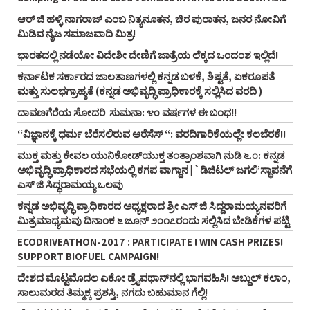
ಆರ್‌ ಜಿ ಹಳ್ಳಿ ನಾಗರಾಜ್‌ ಎಂಬ ನಿತ್ಯನೂತನ, ಚಿರ ಪುರಾತನ, ಜನರ ನೋವಿಗೆ
ಮಿಡಿವ ನೈಜ ಸಮಾಜವಾದಿ ಮಿತ್ರ!
ಭಾರತದಲ್ಲಿ ನಡೆಯೋ ವಿದೇಶೀ ದೇಣಿಗೆ ಜಾತ್ರೆಯ ಲೆಕ್ಕದ ಒಂದಂಶ ಇಲ್ಲಿದೆ!
ಕರ್ನಾಟಕ ಸರ್ಕಾರದ ಜಾಲತಾಣಗಳಲ್ಲಿ ಕನ್ನಡ ಬಳಕೆ, ಶಿಷ್ಟತೆ, ಏಕರೂಪತೆ
ಮತ್ತು ಸುಲಭಗ್ರಾಹ್ಯತೆ (ಕನ್ನಡ ಅಭಿವೃದ್ಧಿ ಪ್ರಾಧಿಕಾರಕ್ಕೆ ಸಲ್ಲಿಸಿದ ವರದಿ )
ದಾವಣಗೆರೆಯ ಸೋದರಿ ಸುಮನಾ: ೪೦ ವರ್ಷಗಳ ಈ ಬಂಧ!!
“ವಿಜ್ಞಾನಕ್ಕೆ ಧರ್ಮ ಬೆರೆಸಲಿರುವ ಆರೆಸೆಸ್‌ “: ವರದಿಗಾರಿಕೆಯಲ್ಲೇ ಕಲಬೆರಕೆ!!
ಮುಕ್ತ ಮತ್ತು ಕೇವಲ ಯುನಿಕೋಡ್‌ಯುಕ್ತ ತಂತ್ರಾಂಶವಾಗಿ ನುಡಿ ೬.೦: ಕನ್ನಡ
ಅಭಿವೃದ್ಧಿ ಪ್ರಾಧಿಕಾರದ ಸಭೆಯಲ್ಲಿ ಕಗಪ ವಾಗ್ದಾನ | `ಡಿಜಿಟಲ್‌ ಜಗಲಿ’ಸ್ಥಾಪನೆಗೆ
ಎಸ್‌ ಜಿ ಸಿದ್ಧರಾಮಯ್ಯ ಒಲವು
ಕನ್ನಡ ಅಭಿವೃದ್ಧಿ ಪ್ರಾಧಿಕಾರದ ಅಧ್ಯಕ್ಷರಾದ ಶ್ರೀ ಎಸ್‌ ಜಿ ಸಿದ್ದರಾಮಯ್ಯನವರಿಗೆ
ಮಿತ್ರಮಾಧ್ಯಮವು ದಿನಾಂಕ ೬ ಜೂನ್‌ ೨೦೧೭ರಂದು ಸಲ್ಲಿಸಿದ ಬೇಡಿಕೆಗಳ ಪಟ್ಟಿ
ECODRIVEATHON-2017 : PARTICIPATE ! WIN CASH PRIZES!
SUPPORT BIOFUEL CAMPAIGN!
ದೇಶದ ಮೊಟ್ಟಮೊದಲ ಎಕೋ ಡ್ರೈವಥಾನ್‌ನಲ್ಲಿ ಭಾಗವಹಿಸಿ! ಅಬ್ದುಲ್‌ ಕಲಾಂ,
ಸಾಲುಮರದ ತಿಮ್ಮಕ್ಕ ಪ್ರಶಸ್ತಿ, ನಗದು ಬಹುಮಾನ ಗೆಲ್ಲಿ!