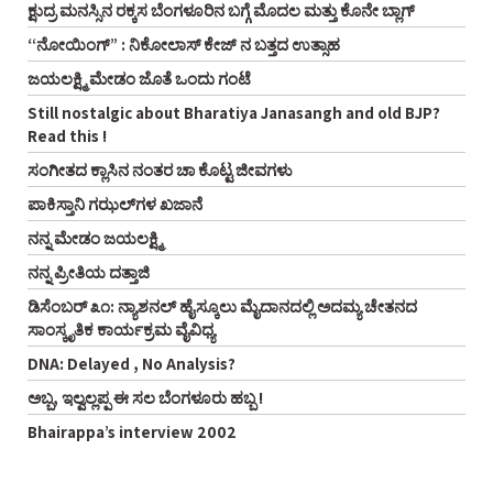
ಕ್ಷುದ್ರ ಮನಸ್ಸಿನ ರಕ್ಕಸ ಬೆಂಗಳೂರಿನ ಬಗ್ಗೆ ಮೊದಲ ಮತ್ತು ಕೊನೇ ಬ್ಲಾಗ್
“ನೋಯಿಂಗ್” : ನಿಕೋಲಾಸ್ ಕೇಜ್ ನ ಬತ್ತದ ಉತ್ಸಾಹ
ಜಯಲಕ್ಷ್ಮಿ ಮೇಡಂ ಜೊತೆ ಒಂದು ಗಂಟೆ
Still nostalgic about Bharatiya Janasangh and old BJP?
Read this !
ಸಂಗೀತದ ಕ್ಲಾಸಿನ ನಂತರ ಚಾ ಕೊಟ್ಟ ಜೀವಗಳು
ಪಾಕಿಸ್ತಾನಿ ಗಝಲ್‌ಗಳ ಖಜಾನೆ
ನನ್ನ ಮೇಡಂ ಜಯಲಕ್ಷ್ಮಿ
ನನ್ನ ಪ್ರೀತಿಯ ದತ್ತಾಜಿ
ಡಿಸೆಂಬರ್ ೩೧: ನ್ಯಾಶನಲ್ ಹೈಸ್ಕೂಲು ಮೈದಾನದಲ್ಲಿ ಅದಮ್ಯ ಚೇತನದ
ಸಾಂಸ್ಕೃತಿಕ ಕಾರ್ಯಕ್ರಮ ವೈವಿಧ್ಯ
DNA: Delayed , No Analysis?
ಅಬ್ಬ, ಇಲ್ವಲ್ಲಪ್ಪ ಈ ಸಲ ಬೆಂಗಳೂರು ಹಬ್ಬ !
Bhairappa’s interview 2002