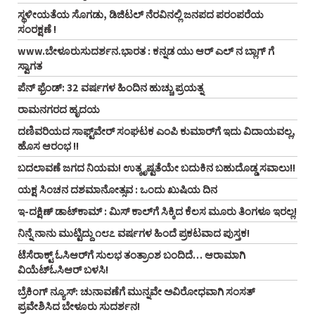
ಸ್ಥಳೀಯತೆಯ ಸೊಗಡು, ಡಿಜಿಟಲ್‌ ನೆರವಿನಲ್ಲಿ ಜನಪದ ಪರಂಪರೆಯ
ಸಂರಕ್ಷಣೆ !
www.ಬೇಳೂರುಸುದರ್ಶನ.ಭಾರತ : ಕನ್ನಡ ಯು ಆರ್‌ ಎಲ್‌ ನ ಬ್ಲಾಗ್‌ ಗೆ
ಸ್ವಾಗತ
ಪೆನ್‌ ಫ್ರೆಂಡ್‌: 32 ವರ್ಷಗಳ ಹಿಂದಿನ ಹುಚ್ಚು ಪ್ರಯತ್ನ
ರಾಮನಗರದ ಹೃದಯ
ದಣಿವರಿಯದ ಸಾಫ್ಟ್‌ವೇರ್‌ ಸಂಘಟಕ ಎಂಪಿ ಕುಮಾರ್‌ಗೆ ಇದು ವಿದಾಯವಲ್ಲ,
ಹೊಸ ಆರಂಭ !!
ಬದಲಾವಣೆ ಜಗದ ನಿಯಮ! ಉತ್ಕೃಷ್ಟತೆಯೇ ಬದುಕಿನ ಬಹುದೊಡ್ಡ ಸವಾಲು!!
ಯಕ್ಷ ಸಿಂಚನ ದಶಮಾನೋತ್ಸವ : ಒಂದು ಖುಷಿಯ ದಿನ
ಇ-ದಕ್ಷಿಣ್ ಡಾಟ್‌ಕಾಮ್‌ : ಮಿಸ್ ಕಾಲ್‌ಗೆ ಸಿಕ್ಕಿದ ಕೆಲಸ ಮೂರು ತಿಂಗಳೂ ಇರಲ್ಲ!
ನಿನ್ನೆ ನಾನು ಮುಟ್ಟಿದ್ದು ೧೮೭ ವರ್ಷಗಳ ಹಿಂದೆ ಪ್ರಕಟವಾದ ಪುಸ್ತಕ!
ಟೆಸೆರಾಕ್ಟ್‌ ಓಸಿಆರ್‌ಗೆ ಸುಲಭ ತಂತ್ರಾಂಶ ಬಂದಿದೆ… ಆರಾಮಾಗಿ
ವಿಯೆಟ್‌ಓಸಿಆರ್‌ ಬಳಸಿ!
ಬ್ರೆಕಿಂಗ್ ನ್ಯೂಸ್‌: ಚುನಾವಣೆಗೆ ಮುನ್ನವೇ ಅವಿರೋಧವಾಗಿ ಸಂಸತ್
ಪ್ರವೇಶಿಸಿದ ಬೇಳೂರು ಸುದರ್ಶನ!