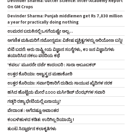
Devinder Sharma: Gutter Science: Inter-Academy Report
On GM Crops
Devinder Sharma: Punjab middlemen get Rs 7,830 million
a year for practically doing nothing
ಉಮರನ ಬದುಕಿನಲ್ಲಿ ಒಸಗೆಯಷ್ಟೇ ಅಲ್ಲ…
ಅಗಣಿತ ಮಹಿಮರಿಗೆ ನಮೋನ್ನಮಃ: ವಿಶೇಷ ವ್ಯಕ್ತಿತ್ವಗಳನ್ನು ಅರಿಯೋಣ ಬನ್ನಿ!
ಬಿಟಿ ಬದನೆ: ಆರು ರಾಷ್ಟ್ರೀಯ ವಿಜ್ಞಾನ ಸಂಸ್ಥೆಗಳು, ೯೦ ಜನ ವಿಜ್ಞಾನಿಗಳು
ತಯಾರಿಸಿದ ನಕಲು ವರದಿಯ ಕಥೆ
‘ಕವಲು’ ಮೂರನೇ ದರ್ಜೆ ಕಾದಂಬರಿ : ಸಾರಾ ಅಬೂಬಕರ್
ಉತ್ತರ ಕೊರಿಯಾ: ಅಣ್ವಸ್ತ್ರದ ಮಹಾಕೋಠಿ
ಉತ್ತರ ಕೊರಿಯಾ: ಸರ್ವಾಧಿಕಾರಿಗೆ ದುಡಿದು ಸಾಯುವ ಖೈದಿಗಳ ನರಕ
ಹಸಿದ ಹೊಟ್ಟೆಯ ಮೇಲೆ ೭೦೦೦ ಮರ್ಸಿಡಿಜ್ ಬೆಂಝ್‌ಗಳ ಸವಾರಿ
ಗಡ್ಕರಿ ರಶ್ಯಾ ಭೇಟಿಯಲ್ಲಿ ಏನಾಯ್ತು?
ವೇದಾಂತ : ಅಗೆದಷ್ಟೂ ಅವಾಂತರ
ಕಂಬಳಿಹುಳದ ಕಡಿತ: ಉರಿಗಿಲ್ಲ ರಿಯಾಯ್ತಿ !
ತುಂಟ ಸಿದ್ಧಾರ್ಥನ ಕಲಾಕೃತಿಗಳು