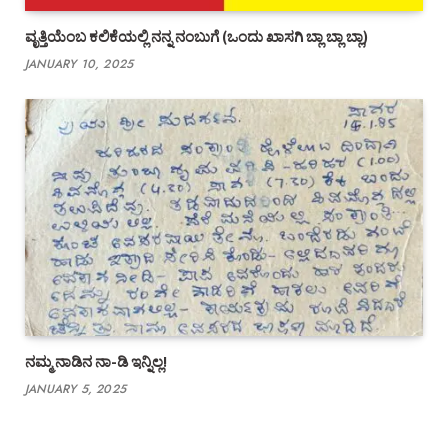
ವೃತ್ತಿಯೆಂಬ ಕಲಿಕೆಯಲ್ಲಿ ನನ್ನ ನಂಬುಗೆ (ಒಂದು ಖಾಸಗಿ ಬ್ಲಾ ಬ್ಲಾ ಬ್ಲಾ)
JANUARY 10, 2025
ನಮ್ಮ ನಾಡಿನ ನಾ-ಡಿ ಇನ್ನಿಲ್ಲ!
JANUARY 5, 2025