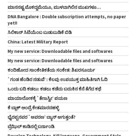
ಮಾನನಷ್ಟ ಮೊಕದ್ದಮೆಯೂ, ಮುಳಬಾಗಿಲಿನ ಮುಖಗಳೂ…
DNA Bangalore : Double subscription attempts, no paper
yet!!
ಸಿಲಿಕಾನ್ ಸಿಟಿಯೆಂಬ ಬುಡುಬುಡಿಕೆ ಬಿಡಿ
China: Latest Military Report
My new service: Downloadable files and softwares
My new service: Downloadable files and softwares
ಕಂದಿಹೋದ ಸಾಂಕೇತಿಕತೆಯ ಸಂಕೇತ: ಶಿಖರಸೂರ್ಯ
`ಗಂಡ ಹೆಂಡಿರ ನಡುವೆ’ : ಕೆಲವು ಉಪಯುಕ್ತ ಮಾಹಿತಿಗಾಗಿ ಓದಿ
ಒಂದು ಬದಿ ಕಡಲು: ಕಡಲು ಕಡೆದು ಬದುಕಿನ ಕೆನೆ ತೆಗೆದ ಕಥೆ
ಮಾಯಾಲೋಕಕ್ಕೆ `ತೇಜಸ್ವೀ’ ಪಯಣ
ಕೆ ಬ್ಲಾಕ್ ಅಂದ್ರೆ ಕೇತಮಾರನಹಳ್ಳಿ
ಭೈರಪ್ಪನವರ `ಆವರಣ’ ಬ್ಯಾನ್ ಆಗುತ್ತಂತೆ?
ಬ್ರೆಝಿಲ್ ಕಾಡಿನಲ್ಲಿ ಬರ್ನಾಂಡಿ
Develop Technology, Kill language, Government Style