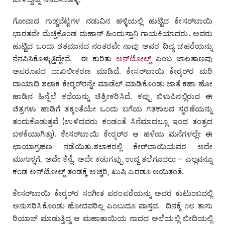
ಗೋವಾದ ಗುಡ್ಡಬೆಟ್ಟಗಳ ನಡುವಿನ ಹಳ್ಳಿಯಲ್ಲಿ ಹುಟ್ಟಿದ ಕೇಸರ್‌ಬಾಯಿ
ಭಾರತವೇ ಮೆಚ್ಚಿಕೊಂಡ ಮಹಾನ್‌ ಹಿಂದುಸ್ತಾನಿ ಗಾಯಕಿಯಾದರು. ಅವರು
ಹುಟ್ಟಿದ ಒಂದು ಶತಮಾನದ ನಂತರವೇ ನಾವು ಅವರ ದಿವ್ಯ ಚಹರೆಯನ್ನು
ನೆನಪಿಸಿಕೊಳ್ಳುತ್ತಿದ್ದೇವೆ. ಈ ಕುರಿತು
ಅನ್‌ಟೋಲ್ಡ್‌
ಎಂಬ ಜಾಲತಾಣವು
ಅಪರೂಪದ ದಾಖಲೀಕರಣ ಮಾಡಿದೆ. ಕೇಸರ್‌ಬಾಯಿ ಕೇರ್‍ಕರ್‌ರ ಮರಿ
ದಾಯಾದಿ ಶಲಾಕ ಕೇರ್‍ಕರ್‌ರನ್ನೇ ಮಾಡೆಲ್‌ ಮಾಡಿಕೊಂಡು ಜಾತೆ ಕಹಾ ಹೋ
ಹಾಡಿನ ಹಿನ್ನೆಲೆ ಕಥೆಯನ್ನು ಚಿತ್ರೀಕರಿಸಿದೆ. ಕಪ್ಪು ಬಿಳುಪಿನಲ್ಲಿರುವ ಈ
ಚಿತ್ರಗಳು ಹಾಡಿಗೆ ತಕ್ಕಂತೆಯೇ ಒಂದು ಬಗೆಯ ಗತಕಾಲದ ಸ್ಮರಣೆಯನ್ನು
ತಂದುಕೊಡುತ್ತವೆ (ಉಳಿದವರು ಕಂಡಂತೆ ಸಿನೆಮಾದಲ್ಲೂ ಇಂಥ ತಂತ್ರದ
ಬಳಕೆಯಾಗಿತ್ತು). ಕೇಸರ್‌ಬಾಯಿ ಕೇರ್‍ಕರ್‌ರ ಆ ಹಳೆಯ ಮನೆಗಳಲ್ಲೇ ಈ
ಛಾಯಾಗ್ರಹಣ ನಡೆಯಿತು.ಶಲಾಕರಲ್ಲಿ ಕೇರ್‌ಬಾಯಿಯವರ ಅದೇ
ಮುಗುಳ್ನಗೆ, ಅದೇ ಕೆನ್ನೆ, ಅದೇ ಕಡುಗಪ್ಪು ಉದ್ದ ತಲೆಗೂದಲು – ಎಲ್ಲವನ್ನೂ
ಕಂಡ ಅನ್‌ಟೋಲ್ಡ್‌ ತಂಡಕ್ಕೆ ಅಚ್ಚರಿ, ಖುಷಿ ಎರಡೂ ಆಯಿತಂತೆ.
ಕೇಸರ್‌ಬಾಯಿ ಕೇರ್‍ಕರ್‌ರ ಸಂಗೀತ ಪರಂಪರೆಯನ್ನು ಅವರ ಕುಟುಂಬದಲ್ಲಿ
ಅನುಸರಿಸಿಕೊಂಡು ಹೋದವರಿಲ್ಲ ಎಂಬುದೂ ವಾಸ್ತವ. ದಿನಕ್ಕೆ ೧೮ ತಾಸು
ರಿಯಾಜ್‌ ಮಾಡುತ್ತಿದ್ದ ಆ ಮಹಾತಾಯಿಯ ನಾದದ ಅಲೆಯಲ್ಲಿ ಬೀದಿಯಲ್ಲಿ