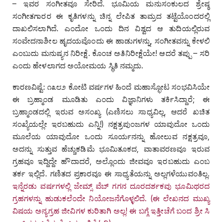
– ಇವರ ಸಂಗೀತವೂ ಸೇರಿದೆ. ಭೂಮಿಯ ಮನುಸಂಕುಲದ ಶ್ರೇಷ್ಠ
ಸಂಗೀತಗಾರರ ಈ ಕೃತಿಗಳನ್ನು ಚಿನ್ನ ಲೇಪಿತ ತಾಮ್ರದ ತಟ್ಟೆಯೊಂದರಲ್ಲಿ
ದಾಖಲಿಸಲಾಗಿದೆ. ಎಂದೋ ಒಂದು ದಿನ ವಿಶ್ವದ ಆ ತುದಿಯಲ್ಲಿರುವ
ಸಂವೇದನಾಶೀಲ ಹೃದಯವೊಂದು ಈ ಹಾಡುಗಳನ್ನು, ಸಂಗೀತವನ್ನು ಕೇಳಲಿ
ಎಂಬುದು ಮನುಷ್ಯನ ನಿರೀಕ್ಷೆ. ಕೊಂಚ ಅತಿನಿರೀಕ್ಷೆಯೇ! ಆದರೆ ತಪ್ಪು – ಸರಿ
ಎಂದು ಹೇಳಲಾಗದ ಅಯೋಮಯ ಸ್ಥಿತಿ ನಮ್ಮದು.
ಕಾರಣವಿಷ್ಟೆ: ೧೩೮೨ ಕೋಟಿ ವರ್ಷಗಳ ಹಿಂದೆ ಮಹಾಸ್ಫೋಟ ಸಂಭವಿಸಿಯೇ
ಈ ಬ್ರಹ್ಮಾಂಡ ಮೂಡಿತು ಎಂದು ವಿಜ್ಞಾನಿಗಳು ತರ್ಕಿಸಿದ್ದಾರೆ; ಈ
ಬ್ರಹ್ಮಾಂಡದಲ್ಲಿ ಇರುವ ಅಸಂಖ್ಯ (ಎಣಿಸಲು ಸಾಧ್ಯವಿಲ್ಲ, ಆದರೆ ಖಚಿತ
ಸಂಖ್ಯೆಯಲ್ಲೇ ಇರಬಹುದು ಎನ್ನಿ!) ನಕ್ಷತ್ರಪುಂಜಗಳ ಯಾವುದೋ ಒಂದು
ಮೂಲೆಯ ಯಾವುದೋ ಒಂದು ಸೂರ್ಯನನ್ನು ಹೋಲುವ ನಕ್ಷತ್ರವೂ,
ಅದನ್ನು ಸುತ್ತುವ ಹೆಚ್ಚುಕಡಿಮೆ ಭೂಮಿತೂಕದ, ವಾತಾವರಣವೂ ಇರುವ
ಗ್ರಹವೂ ಇದ್ದಿದ್ದೇ ಹೌದಾದರೆ, ಅಲ್ಲೊಂದು ಜೀವವೂ ಇರಬಹುದು ಎಂಬ
ತರ್ಕ ಇಲ್ಲಿದೆ. ಗಣಿತದ ಪ್ರಕಾರವೂ ಈ ಸಾಧ್ಯತೆಯನ್ನು ಅಲ್ಲಗಳೆಯುವಂತಿಲ್ಲ.
ಇನ್ನೆರಡು ವರ್ಷಗಳಲ್ಲಿ ಜೇಮ್ಸ್‌ ವೆಬ್‌ ಗಗನ ದೂರದರ್ಶಕವು ಭೂಮಿಥರದ
ಗ್ರಹಗಳನ್ನು ಹುಡುಕಲೆಂದೇ ನಿಯೋಜನೆಗೊಳ್ಳಲಿದೆ.
(ಈ ಲೇಖನದ ಮುಖ್ಯ
ವಿಷಯ ಅನ್ಯಗ್ರಹ ಜೀವಿಗಳ ಕುರಿತಾಗಿ ಅಲ್ಲ! ಈ ಬಗ್ಗೆ ಇತ್ತೀಚೆಗೆ ಬಂದ ಶ್ರೀ ಸಿ