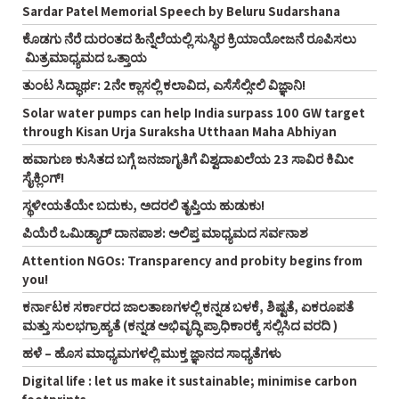
Sardar Patel Memorial Speech by Beluru Sudarshana
ಕೊಡಗು ನೆರೆ ದುರಂತದ ಹಿನ್ನೆಲೆಯಲ್ಲಿ ಸುಸ್ಥಿರ ಕ್ರಿಯಾಯೋಜನೆ ರೂಪಿಸಲು
ಮಿತ್ರಮಾಧ್ಯಮದ ಒತ್ತಾಯ
ತುಂಟ ಸಿದ್ಧಾರ್ಥ: 2ನೇ ಕ್ಲಾಸಲ್ಲಿ ಕಲಾವಿದ, ಎಸೆಸೆಲ್ಸೀಲಿ ವಿಜ್ಞಾನಿ!
Solar water pumps can help India surpass 100 GW target
through Kisan Urja Suraksha Utthaan Maha Abhiyan
ಹವಾಗುಣ ಕುಸಿತದ ಬಗ್ಗೆ ಜನಜಾಗೃತಿಗೆ ವಿಶ್ವದಾಖಲೆಯ 23 ಸಾವಿರ ಕಿಮೀ
ಸೈಕ್ಲಿಂಗ್‌!
ಸ್ಥಳೀಯತೆಯೇ ಬದುಕು, ಅದರಲಿ ತೃಪ್ತಿಯ ಹುಡುಕು!
ಪಿಯೆರೆ ಒಮಿಡ್ಯಾರ್ ದಾನಪಾಶ: ಅಲಿಪ್ತ ಮಾಧ್ಯಮದ ಸರ್ವನಾಶ
Attention NGOs: Transparency and probity begins from
you!
ಕರ್ನಾಟಕ ಸರ್ಕಾರದ ಜಾಲತಾಣಗಳಲ್ಲಿ ಕನ್ನಡ ಬಳಕೆ, ಶಿಷ್ಟತೆ, ಏಕರೂಪತೆ
ಮತ್ತು ಸುಲಭಗ್ರಾಹ್ಯತೆ (ಕನ್ನಡ ಅಭಿವೃದ್ಧಿ ಪ್ರಾಧಿಕಾರಕ್ಕೆ ಸಲ್ಲಿಸಿದ ವರದಿ )
ಹಳೆ – ಹೊಸ ಮಾಧ್ಯಮಗಳಲ್ಲಿ ಮುಕ್ತ ಜ್ಞಾನದ ಸಾಧ್ಯತೆಗಳು
Digital life : let us make it sustainable; minimise carbon