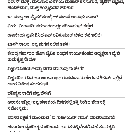
ಇಲಾನ್ ಮಸ್ಕ್ : ಮನುಕುಲ ಏಳಿಗೆಯ ಮಹಾನ್ ಕನಸುಗಾರ; ಹೈಟೆಕ್ ವಿಜ್ಞಾನಿ,
ಹೂಡಿಕೆದಾರ; ಮುಕ್ತ ತಂತ್ರಜ್ಞಾನದ ಹರಿಕಾರ
೪೭ ಮತ್ತು ೫೩ ಪ್ರೈಮ್‌ ಸಂಖ್ಯೆಗಳ ನಡುವೆ ೫೦ ಏನು ಮಹಾ?
ನೀರು, ನೀರಾವರಿ: ಪರಂಪರೆಯಲ್ಲೇ ಪರಿಹಾರ ಇದೆ ಕಣ್ರೀ!
ರಾಜಕೀಯ ಪ್ರವೇಶಿಸಿದ ಎನ್‌ ರವಿಕುಮಾರ್‌ ಬೆಳೆದ ಕಥೆ ಇಲ್ಲಿದೆ!
ಖಾಸಗಿ ಕಾಲಂ: ನನ್ನ ಮಗನ ಕಲಿವ ತವಕ!
ಕೇಂದ್ರ ಸರ್ಕಾರದ ಹೊಸ ಜೈವಿಕ ಇಂಧನ ಕಾರ್ಯತಂಡದ ಅಧ್ಯಕ್ಷರಾಗಿ ವೈ ಬಿ
ರಾಮಕೃಷ್ಣ ನೇಮಕ
ವಿಜ್ಞಾನ ವಿಷಯಗಳನ್ನು ವರದಿ ಮಾಡುವುದು ಹೇಗೆ?
ವಿಶ್ವ ಪರಿಸರ ದಿನ ೨೦೧೫: ಲಾಂಛನ ರೂಪಿಸಿದವರು ಕೇರಳದ ಶಿಬಿನ್‌; ಇಲ್ಲಿದೆ
ಅವರ ವಿಶೇಷ ಸಂದರ್ಶನ!
ಭವಿಷ್ಯದ ಕಾರಿಗೆ ಭದ್ರ ಬೆಸುಗೆ
ಅರಾಸೇ ಇನ್ನಿಲ್ಲ! ನನ್ನ ಹತಾಶೆಯ ದಿನಗಳಲ್ಲಿ ಶಕ್ತಿ ನೀಡಿದ ಚೇತನಕ್ಕೆ
ನಮೋನ್ನಮಃ
ಪರಿಸರ ರಕ್ಷಣೆಗೆ ಮುಂದಾದ `ದಿ ಗಾರ್ಡಿಯನ್‌’ ನಮಗೆ ಮಾದರಿಯಾಗಲಿ
ಹವಾಗುಣ ವೈಪರೀತ್ಯದ ಪರಿಣಾಮ: ಭಾರತದಲ್ಲಿ ಬೇಸಗೆ ಮಳೆ ತಂದ ಕೃಷಿ