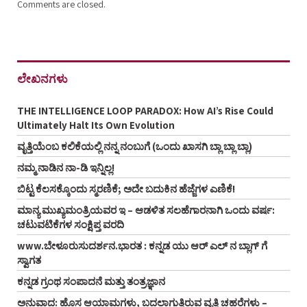
Comments are closed.
ಲೇಖನಗಳು
THE INTELLIGENCE LOOP PARADOX: How AI’s Rise Could
Ultimately Halt Its Own Evolution
ವೃತ್ತಿಯೆಂಬ ಕಲಿಕೆಯಲ್ಲಿ ನನ್ನ ನಂಬುಗೆ (ಒಂದು ಖಾಸಗಿ ಬ್ಲಾ ಬ್ಲಾ ಬ್ಲಾ)
ನಮ್ಮ ನಾಡಿನ ನಾ-ಡಿ ಇನ್ನಿಲ್ಲ!
ಬಿಟ್ಟ ಕೆಲಸಕ್ಕೊಂದು ಸ್ಮರಣಿಕೆ; ಅದೇ ಬದುಕಿನ ಹೆಜ್ಜೆಗಳ ಎಣಿಕೆ!
ಮಾನ್ಯ ಮುಖ್ಯಮಂತ್ರಿಯವರ ಇ – ಆಡಳಿತ ಸಲಹೆಗಾರನಾಗಿ ಒಂದು ವರ್ಷ:
ಚಟುವಟಿಕೆಗಳ ಸಂಕ್ಷಿಪ್ತ ವರದಿ
www.ಬೇಳೂರುಸುದರ್ಶನ.ಭಾರತ : ಕನ್ನಡ ಯು ಆರ್‌ ಎಲ್‌ ನ ಬ್ಲಾಗ್‌ ಗೆ
ಸ್ವಾಗತ
ಕನ್ನಡ ಗ್ರಂಥ ಸಂಪಾದನೆ ಮತ್ತು ತಂತ್ರಜ್ಞಾನ
ಅನುವಾದ: ಹೊಸ ಆಯಾಮಗಳು, ಬದಲಾಗುತ್ತಿರುವ ವೃತ್ತಿ ಚಹರೆಗಳು –