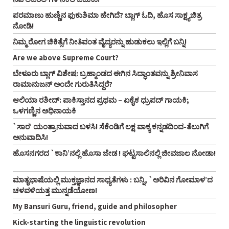
ಪರಮಾಣು ಹುಣ್ಣಿನ ಫುಕುಶಿಮಾ ಹೇಗಿದೆ? ಬ್ಲಾಗ್‌ ಓದಿ, ಹೊಸ ಸಾಕ್ಷ್ಯಚಿತ್ರ
ನೋಡಿ!
ನಿಮ್ಮ ರೋಗ ಚಿಕಿತ್ಸೆಗೆ ನೀತಿವಂತ ವೈದ್ಯರನ್ನು ಹುಡುಕಲು ಇಲ್ಲಿಗೆ ಬನ್ನಿ!
Are we above Supreme Court?
ಬೇಳೂರು ಬ್ಲಾಗ್‌ ವಿಶೇಷ: ಬ್ರಹ್ಮಾಂಡದ ಈಗಿನ ಸಿದ್ಧಾಂತವನ್ನು ಶ್ರೀನಿವಾಸ
ರಾಮಾನುಜನ್‌ ಅಂದೇ ಗುರುತಿಸಿದ್ದರೆ?
ಆಲಿಯಾ ರಶೀದ್‌: ಪಾಕಿಸ್ತಾನದ ಪ್ರಥಮ – ಏಕೈಕ ಧ್ರುಪದ್‌ ಗಾಯಕಿ;
ಒಳಗಣ್ಣಿನ ಅಧಿನಾಯಕಿ
`ಸಾರ’ ಯಂತ್ರಾನುವಾದ ಬಳಸಿ! ಸೆಕೆಂಡಿಗೆ ಲಕ್ಷ ವಾಕ್ಯ ಕನ್ನಡದಿಂದ-ತೆಲುಗಿಗೆ
ಅನುವಾದಿಸಿ!
ಹೊಸನಗರದ `ಕಾನಿ’ನಲ್ಲಿ ಹೊಸಾ ಜೇಡ ! ಘಟ್ಟಸಾಲಿನಲ್ಲಿ ಜೀವಜಾಲ ನೋಡಾ!
ಮಾತೃಭಾಷೆಯಲ್ಲಿ ಮುಕ್ತಜ್ಞಾನದ ಸಾಧ್ಯತೆಗಳು : ಬನ್ನಿ, `ಅರಿವಿನ ಗೋಮಾಳ’ದ
ಚಳವಳಿಯತ್ತ ಮುನ್ನಡೆಯೋಣ!
My Bansuri Guru, friend, guide and philosopher
Kick-starting the linguistic revolution