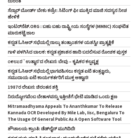
ದುರಂತ
ಸೆನ್ಸಾರ್‌ ಬೋರ್ಡ್ ಬೇಕು ಕಣ್ರೀ: ಸಿಟಿಂಗ್‌ ಫೀ ಮುಕ್ಕಿದ ಮಾಜಿ ಸದಸ್ಯನ ನೀಚ
ಹೇಳಿಕೆ
ಇಂಟರ್‌ನೆಟ್‌.ORG : ಬಹು ಬಹು ರಾಷ್ಟ್ರೀಯ ಸಂಸ್ಥೆಗಳ (MMNC) ಸಂಘಟಿತ
ಮಾರುಕಟ್ಟೆ ಜಾಲ
ಕನ್ನಡ ಓಸಿಆರ್‌ ಸಭೆಯಲ್ಲಿ ನಾಲ್ಕು ತಂತ್ರಾಂಶಗಳ ಯಶಸ್ವೀ ಪ್ರಾತ್ಯಕ್ಷಿಕೆ
ಗಾಳಿ ಪಳಗಿಸಿದ ಬಾಲಕ: ಕನ್ನಡ ಪ್ರಕಾಶನ ಹಾದಿ ಬದಲಿಸುವ ರೋಚಕ ಪುಸ್ತಕ
೧೯೮೭ರ `ಉತ್ಥಾನ’ದ ಲೇಖನ: ಬೇವು – ಕೃಷಿಕರ ಕಲ್ಪವೃಕ್ಷ
ಕನ್ನಡ ಓಸಿಆರ್‌ ಸಭೆಯಲ್ಲಿ ಭಾಗವಹಿಸಲು ಕನ್ನಡ ಐಟಿ ತಂತ್ರಜ್ಞರು,
ಸಮುದಾಯ ಐಟಿ ಕಾರ್ಯಕರ್ತರಿಗೆ ಮುಕ್ತ ಆಹ್ವಾನ!
1987ರ ಲೇಖನ: ಚಿರಂತನ ಶಕ್ತಿ
ನಿರುದ್ಯೋಗವೆಂಬ ಬೇತಾಳವನ್ನು ಇತ್ತೀಚೆಗೆ ಭೇಟಿ ಮಾಡಿದ ಒಂದು ಕ್ಷಣ
Mitramaadhyama Appeals To Ananthkumar To Release
Kannada OCR Developed By Mile Lab, Iisc, Bengaluru To
The Usage Of General Public As A Open Software Tool
ಶೌಚಾಲಯ ಕ್ರಾಂತಿ: ಡೆಡ್‌ಲೈನ್ ಮುಗಿದಿದೆ!