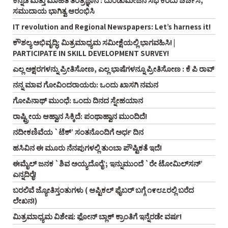
ಕನ್ನಡ ಮತ್ತು ಮಾಹಿತಿ ತಂತ್ರಜ್ಞಾನ : ದುಂಡುಮೇಜಿನ ಸಭೆ ಕರೆದು ಚರ್ಚಿಸಿ,
ಸಮುದಾಯ ಭಾಗಿತ್ವ ಆರಂಭಿಸಿ
IT revolution and Regional Newspapers: Let’s harness it!
ಕೌಶಲ್ಯ ಅಭಿವೃದ್ಧಿ: ಮಿತ್ರಮಾಧ್ಯಮ ಸಮೀಕ್ಷೆಯಲ್ಲಿ ಭಾಗವಹಿಸಿ! |
PARTICIPATE IN SKILL DEVELOPMENT SURVEY!
ಎಲ್ಲ ಅಕ್ಷರಗಳನ್ನು ಪ್ರೀತಿಸೋಣ, ಎಲ್ಲ ಭಾಷೆಗಳನ್ನೂ ಪ್ರೀತಿಸೋಣ : ಕೆ ಪಿ ರಾವ್‌
ನನ್ನ ಮಾವ ಗೋವಿಂದರಾಯರು: ಒಂದು ಖಾಸಗಿ ನಮನ
ಗೋಪಿನಾಥ್‌ ಮುಂಧೆ: ಒಂದು ದಿನದ ಸ್ನೇಹಯಾನ
ರಾಷ್ಟ್ರೀಯ ಆಹ್ವಾನ ಸಿಕ್ಕಿದೆ: ಪಂಥಾಹ್ವಾನ ಮುಂದಿದೆ!
ನದೀಕಣಿವೆಯ `ಟೆಕ್’ ಸಂತನೊಂದಿಗೆ ಅರ್ಧ ದಿನ
ಹಸಿವಿನ ಈ ಮೂರು ನೆನಪುಗಳಲ್ಲಿ ತುಂಬಾ ಪೌಷ್ಟಿಕತೆ ಇದೆ!
ಈಮೈಲ್‌ ಜನಕ `ಶಿವ ಅಯ್ಯದೊರೈ’; ಇನ್ನುಮುಂದೆ `ರೇ ಟೋಮಿಲ್‌ಸನ್‌’
ಎನ್ನದಿರೈ!
ಬರಲಿವೆ ಜ್ಯೋತಿಸ್ತಂತುಗಳು ( ಆಪ್ಟಿಕಲ್‌ ಫೈಬರ್‌ ಬಗ್ಗೆ ೧೯೮೭ರಲ್ಲಿ ಬರೆದ
ಲೇಖನ!)
ಮಿತ್ರಮಾಧ್ಯಮ ವಿಶೇಷ: ಫೋನ್‌ ಬ್ಲಾಕ್‌ ಕ್ರಾಂತಿಗೆ ಇನ್ನೆರಡೇ ವರ್ಷ!