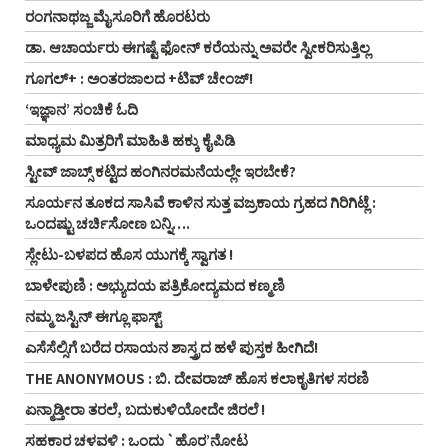
ರಂಗನಾಥಜ್ಜ ಮೈಸೂರಿಗೆ ಹೊರಟರು
ಡಾ. ಆಚಾರ್ಯರು ಈಗಷ್ಟೆ ಫೋನ್ ಕರೆಯನ್ನು ಅವರೇ ಸ್ವೀಕರಿಸುತ್ತಿಲ್ಲ
ಗೂಗಲ್+ : ಅಂತರಜಾಲದ +ಟಿವ್ ಚೇಂಜ್!
‘ಇಜ್ಞಾನ’ ಸಂಚಿಕೆ ಓದಿ
ಮಾಧ್ಯಮ ಮಿತ್ರರಿಗೆ ಮಾಹಿತಿ ಹಕ್ಕು ಕೈಪಿಡಿ
ಸ್ಟೀವ್‌ ಜಾಬ್ಸ್‌ ಕಟ್ಟಿದ ಹಂಗಿನರಮನೆಯಲ್ಲೇ ಇರಬೇಕೆ?
ಸೂರ್ಯನ ತೂಕದ ಸಾಸಿವೆ ಕಾಳಿನ ಸುತ್ತ ವಜ್ರಕಾಯ ಗ್ರಹದ ಗಿರಿಗಿಟ್ಲೆ :
ಒಂದಷ್ಟು ಚರ್ಚಿಸೋಣ ಬನ್ನಿ….
ಸ್ಲೇಟು-ಬಳಪದ ಹೊಸ ಯುಗಕ್ಕೆ ಸ್ವಾಗತ !
ಬಾಳೇಪುಣಿ : ಅಭ್ಯುದಯ ಪತ್ರಿಕೋದ್ಯಮದ ಕಣ್ಮಣಿ
ನಮ್ಮ ಜಸ್ಟಿನ್ ಈಗ್ಲೂ ಫಾಸ್ಟ್
ಎಸೆಸೆಲ್ಸಿಗೆ ಬರೆದ ರಸಾಯನ ಶಾಸ್ತ್ರದ ಹಳೆ ಪುಸ್ತಕ ಹೀಗಿದೆ!
THE ANONYMOUS : ಬಿ. ದೇವರಾಜ್ ಹೊಸ ಕಲಾಕೃತಿಗಳ ಸರಣಿ
ಏನ್ಮಾಡ್ತೀರಾ ತರಲೆ, ಬದುಕುಳಿಯೋದೇ ಜಿರಲೆ !
ಸಹಕಾರ ಚಳವಳಿ : ಒಂದು `ಹೊರ’ನೋಟ