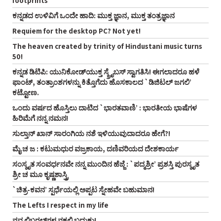
footprints
ಕನ್ನಡದ ಉಳಿವಿಗೆ ಒಂದೇ ಹಾದಿ: ಮುಕ್ತ ಜ್ಞಾನ, ಮುಕ್ತ ತಂತ್ರಜ್ಞಾನ
Requiem for the desktop PC? Not yet!
The heaven created by trinity of Hindustani music turns
50!
ಕನ್ನಡ ಡಿಟಿಪಿ: ಯುನಿಕೋಡ್‌ಯುಕ್ತ ಸ್ಕ್ರೈಬಸ್‌ ಸ್ವಾಗತಿಸಿ! ಈಗಲಾದರೂ ಹಳೆ
ಫಾಂಟ್‌, ತಂತ್ರಾಂಶಗಳನ್ನು ಕಿತ್ತೊಗೆದು ಹೊಸಕಾಲದ `ಡಿಜಿಟಲ್‌ ಜಗಲಿ’
ಕಟ್ಟೋಣ.
ಒಂದು ವರ್ಷದ ಹೊಸ್ತಿಲು ದಾಟಿದ `ಭಾರತವಾಣಿ’ : ಭಾರತೀಯ ಭಾಷೆಗಳ
ಹಿರಿಮೆಗೆ ನನ್ನ ನಮನ!
ಸುಲ್ತಾನ್‌ ಖಾನ್‌ ಸಾರಂಗಿಯ ನಶೆ ಇಳಿಯುವುದಾದರೂ ಹೇಗೆ?!
ಮೈ ಚ ಜ : ಕಟುಮಧುರ ವಜ್ರಕಾಯ, ದಣಿವರಿಯದ ದೇಶಕಾರ್ಯ
ಸಂಸ್ಕೃತ ಸಂವರ್ಧನವೇ ನನ್ನ ಮುಂದಿನ ಹೆಜ್ಜೆ : `ಪದ್ಮಶ್ರೀ’ ಪ್ರಶಸ್ತಿ ಪುರಸ್ಕೃತ
ಶ್ರೀ ಚ ಮೂ ಕೃಷ್ಣಶಾಸ್ತ್ರಿ
`ಚಿತ್ರ-ಕವನ’ ಸ್ಪರ್ಧೆಯಲ್ಲಿ ಅಪ್ಪಟ ಸ್ನೇಹವೇ ಬಹುಮಾನ!
The Lefts I respect in my life
ನವ ಲಿಬರಲ್‌ಗಳ ನಕಲಿ ಬದುಕು!