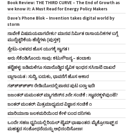
Book Review: THE THIRD CURVE – The End of Growth as
we know it: A Must Read for Energy Policy Makers
Dave’s Phone Blok – Invention takes digital world by
storm
ನಾವೇಕೆ ವಿಷಮಯವಾಗಬೇಕು? ಮಾನವ ನಿರ್ಮಿತ ರಾಸಾಯನಿಕಗಳ ಬಗ್ಗೆ
ಮುನ್ನೆಚ್ಚರಿಕೆಯ ಹೆಜ್ಜೆಗಳು [ಪುಸ್ತಕ]
ಸ್ಲೇಟು-ಬಳಪದ ಹೊಸ ಯುಗಕ್ಕೆ ಸ್ವಾಗತ !
ಆರು ಸೆಕೆಂಡಿಗೊಂದು ಸಾವು: ಕಟುಸೌಜನ್ಯ – ತಂಬಾಕು
ತಟ್ಟಿಹಳ್ಳ: ಜಡಿಮಳೆಗೂ ಸವಾಲೊಡ್ಡಿದ ಜೈವಿಕ ಇಂಧನ ಸಸಿನಾಟಿ ದಾಖಲೆ
ಬ್ಲಾಗಾಯತ : ಸುದ್ದಿ, ಬದುಕು, ಭಾವನೆಗೆ ಹೊಸ ಆಕಾರ
ಗಶ್‌ಶ್‌ಶ್‌ಶ್‌ಶ್!! ರೇಡಿಯೋದಲ್ಲಿ ಪಾಠದ ಪುಟ ಬರ್‍ತಾ ಇದೆ!
ಜಜಂತರ್‌ ಮಮಂತರ್‌ ಮ್ಯಾಗಜಿನ್‌ನ ೨ನೇ ಸಂಚಿಕೆ : ಸ್ಥಾವರಕ್ಕಳಿವುಂಟೆ?
ಜಂತರ್‌ ಮಂತರ್‌: ಮಿತ್ರಮಾಧ್ಯಮದ ವಿಜ್ಞಾನ ಸಂಚಿಕೆ ೧
ಮಾರಿಯಾನಾ ಜಲಕಮರಿಯಿಂದ ಕೇಳಿ ಬಂದ ದನಿಗಳು
ಒಂದೇ ಸಹಜ ಧ್ವನಿಯಲ್ಲಿ ರಿಯಲ್‌ ಟೈಮ್‌ ಭಾಷಾಂತರ: ಮೈಕ್ರೋಸಾಫ್ಟ್‌ ನ
ಮಹತ್ವದ ಸಂಶೋಧನೆಯನ್ನು ಅಭಿನಂದಿಸೋಣ!