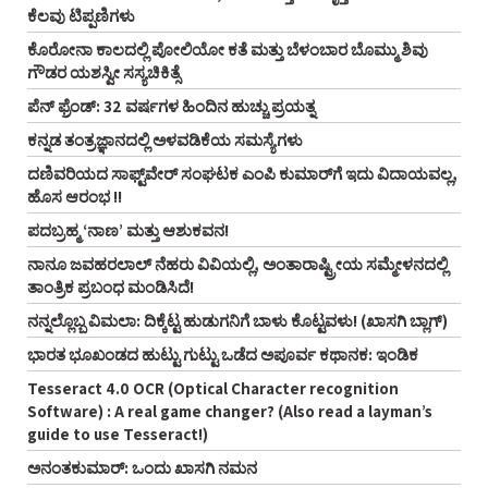
ಕೆಲವು ಟಿಪ್ಪಣಿಗಳು
ಕೊರೋನಾ ಕಾಲದಲ್ಲಿ ಪೋಲಿಯೋ ಕತೆ ಮತ್ತು ಬೆಳಂಬಾರ ಬೊಮ್ಮು ಶಿವು
ಗೌಡರ ಯಶಸ್ವೀ ಸಸ್ಯಚಿಕಿತ್ಸೆ
ಪೆನ್‌ ಫ್ರೆಂಡ್‌: 32 ವರ್ಷಗಳ ಹಿಂದಿನ ಹುಚ್ಚು ಪ್ರಯತ್ನ
ಕನ್ನಡ ತಂತ್ರಜ್ಞಾನದಲ್ಲಿ ಅಳವಡಿಕೆಯ ಸಮಸ್ಯೆಗಳು
ದಣಿವರಿಯದ ಸಾಫ್ಟ್‌ವೇರ್‌ ಸಂಘಟಕ ಎಂಪಿ ಕುಮಾರ್‌ಗೆ ಇದು ವಿದಾಯವಲ್ಲ,
ಹೊಸ ಆರಂಭ !!
ಪದಬ್ರಹ್ಮ ‘ನಾಣ’ ಮತ್ತು ಆಶುಕವನ!
ನಾನೂ ಜವಹರಲಾಲ್‌ ನೆಹರು ವಿವಿಯಲ್ಲಿ, ಅಂತಾರಾಷ್ಟ್ರೀಯ ಸಮ್ಮೇಳನದಲ್ಲಿ
ತಾಂತ್ರಿಕ ಪ್ರಬಂಧ ಮಂಡಿಸಿದೆ!
ನನ್ನಲ್ಲೊಬ್ಬ ವಿಮಲಾ: ದಿಕ್ಕೆಟ್ಟ ಹುಡುಗನಿಗೆ ಬಾಳು ಕೊಟ್ಟವಳು! (ಖಾಸಗಿ ಬ್ಲಾಗ್‌)
ಭಾರತ ಭೂಖಂಡದ ಹುಟ್ಟು ಗುಟ್ಟು ಒಡೆದ ಅಪೂರ್ವ ಕಥಾನಕ: ಇಂಡಿಕ
Tesseract 4.0 OCR (Optical Character recognition
Software) : A real game changer? (Also read a layman’s
guide to use Tesseract!)
ಅನಂತಕುಮಾರ್‌: ಒಂದು ಖಾಸಗಿ ನಮನ