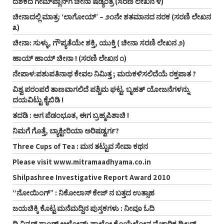
ದಶಕದ ಗೇಮ್‌ಪ್ಲಾನ್‌ಗೆ ಚೀನಾ ಷಡ್ಯಂತ್ರ (ಸರಣಿ ಲೇಖನ ೪)
ಚೀನಾದಲ್ಲಿ ಮಾತ್ರ: ‘ಲಾಗೋಯ್’ – ೨೧ನೇ ಶತಮಾನದ ನರಕ (ಸರಣಿ ಲೇಖನ
೩)
ಚೀನಾ: ಸುಳ್ಳು, ಗೌಪ್ಯತೆಯೇ ಶಕ್ತಿ, ಯುಕ್ತಿ ( ಚೀನಾ ಸರಣಿ ಲೇಖನ ೨)
ಹಾಯ್ ಹಾಯ್ ಚೀನಾ ! (ಸರಣಿ ಲೇಖನ ೧)
ನೇಪಾಳ:ಪಶುಪತಿನಾಥ ಕೇವಲ ನಿಮಿತ್ತ ; ಮರುಕಳಿಸಲಿದೆಯೆ ರಕ್ತಪಾತ ?
ವಿಶ್ವ ಪರಂಪರೆ ತಾಣವಾಗಲಿದೆ ಪಶ್ಚಿಮ ಘಟ್ಟ. ಬೃಹತ್ ಯೋಜನೆಗಳನ್ನು
ದಯವಿಟ್ಟು ಕೈಬಿಡಿ !
ತದಡಿ : ಆಗ ಪೆಡಂಭೂತ, ಈಗ ಬ್ರಹ್ಮಪಿಶಾಚಿ !
ನಿಮಗೆ ಗೊತ್ತೆ, ಬ್ಯಾಕ್ಟೀರಿಯಾ ಅರಿಷಡ್ವರ್ಗ?
Three Cups of Tea : ಮನ ತಟ್ಟುವ ಸೇವಾ ಕಥನ
Please visit www.mitramaadhyama.co.in
Shilpashree Investigative Report Award 2010
“ನೋಯಿಂಗ್” : ನಿಕೋಲಾಸ್ ಕೇಜ್ ನ ಬತ್ತದ ಉತ್ಸಾಹ
ಜಯಚಿಕ್ಕಿ ಕೊಟ್ಟ ಮನೆಮದ್ದಿನ ಪುಸ್ತಕಗಳು : ನೀವೂ ಓದಿ
ದಿ ವಿನ್ನರ್ ಸ್ಟಾಂಡ್ಸ್ ಅಲೋನ್: ಪಾಲೋ ಕೊಯೆಲ್ಹೋನ ವೈಚಾರಿಕ ಥ್ರಿಲ್ಲರ್