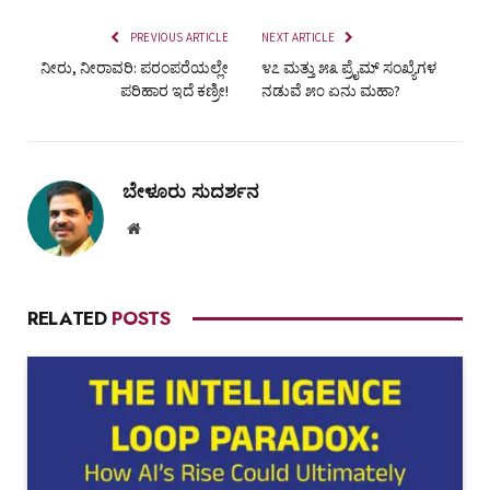
PREVIOUS ARTICLE
NEXT ARTICLE
ನೀರು, ನೀರಾವರಿ: ಪರಂಪರೆಯಲ್ಲೇ
೪೭ ಮತ್ತು ೫೩ ಪ್ರೈಮ್‌ ಸಂಖ್ಯೆಗಳ
ಪರಿಹಾರ ಇದೆ ಕಣ್ರೀ!
ನಡುವೆ ೫೦ ಏನು ಮಹಾ?
ಬೇಳೂರು ಸುದರ್ಶನ
Website
RELATED
POSTS