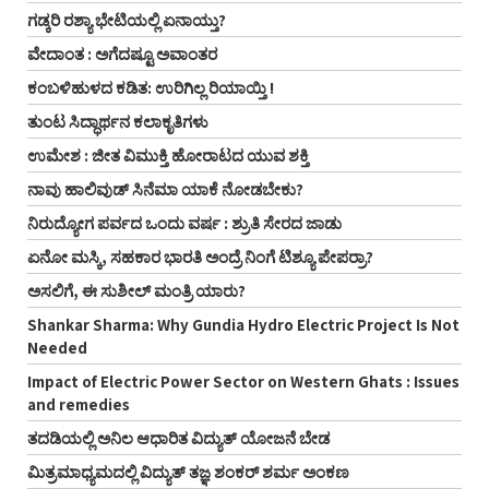
ಗಡ್ಕರಿ ರಶ್ಯಾ ಭೇಟಿಯಲ್ಲಿ ಏನಾಯ್ತು?
ವೇದಾಂತ : ಅಗೆದಷ್ಟೂ ಅವಾಂತರ
ಕಂಬಳಿಹುಳದ ಕಡಿತ: ಉರಿಗಿಲ್ಲ ರಿಯಾಯ್ತಿ !
ತುಂಟ ಸಿದ್ಧಾರ್ಥನ ಕಲಾಕೃತಿಗಳು
ಉಮೇಶ : ಜೀತ ವಿಮುಕ್ತಿ ಹೋರಾಟದ ಯುವ ಶಕ್ತಿ
ನಾವು ಹಾಲಿವುಡ್ ಸಿನೆಮಾ ಯಾಕೆ ನೋಡಬೇಕು?
ನಿರುದ್ಯೋಗ ಪರ್ವದ ಒಂದು ವರ್ಷ : ಶ್ರುತಿ ಸೇರದ ಜಾಡು
ಏನೋ ಮಸ್ಕಿ, ಸಹಕಾರ ಭಾರತಿ ಅಂದ್ರೆ ನಿಂಗೆ ಟಿಶ್ಯೂ ಪೇಪರ್ರಾ?
ಅಸಲಿಗೆ, ಈ ಸುಶೀಲ್ ಮಂತ್ರಿ ಯಾರು?
Shankar Sharma: Why Gundia Hydro Electric Project Is Not
Needed
Impact of Electric Power Sector on Western Ghats : Issues
and remedies
ತದಡಿಯಲ್ಲಿ ಅನಿಲ ಆಧಾರಿತ ವಿದ್ಯುತ್ ಯೋಜನೆ ಬೇಡ
ಮಿತ್ರಮಾಧ್ಯಮದಲ್ಲಿ ವಿದ್ಯುತ್ ತಜ್ಞ ಶಂಕರ್ ಶರ್ಮ ಅಂಕಣ