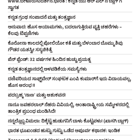
www.ಬೇಳೂರುಸುದರ್ಶನ.ಭಾರತ : ಕನ್ನಡ ಯು ಆರ್‌ ಎಲ್‌ ನ ಬ್ಲಾಗ್‌ ಗೆ
ಸ್ವಾಗತ
ಕನ್ನಡ ಗ್ರಂಥ ಸಂಪಾದನೆ ಮತ್ತು ತಂತ್ರಜ್ಞಾನ
ಅನುವಾದ: ಹೊಸ ಆಯಾಮಗಳು, ಬದಲಾಗುತ್ತಿರುವ ವೃತ್ತಿ ಚಹರೆಗಳು –
ಕೆಲವು ಟಿಪ್ಪಣಿಗಳು
ಕೊರೋನಾ ಕಾಲದಲ್ಲಿ ಪೋಲಿಯೋ ಕತೆ ಮತ್ತು ಬೆಳಂಬಾರ ಬೊಮ್ಮು ಶಿವು
ಗೌಡರ ಯಶಸ್ವೀ ಸಸ್ಯಚಿಕಿತ್ಸೆ
ಪೆನ್‌ ಫ್ರೆಂಡ್‌: 32 ವರ್ಷಗಳ ಹಿಂದಿನ ಹುಚ್ಚು ಪ್ರಯತ್ನ
ಕನ್ನಡ ತಂತ್ರಜ್ಞಾನದಲ್ಲಿ ಅಳವಡಿಕೆಯ ಸಮಸ್ಯೆಗಳು
ದಣಿವರಿಯದ ಸಾಫ್ಟ್‌ವೇರ್‌ ಸಂಘಟಕ ಎಂಪಿ ಕುಮಾರ್‌ಗೆ ಇದು ವಿದಾಯವಲ್ಲ,
ಹೊಸ ಆರಂಭ !!
ಪದಬ್ರಹ್ಮ ‘ನಾಣ’ ಮತ್ತು ಆಶುಕವನ!
ನಾನೂ ಜವಹರಲಾಲ್‌ ನೆಹರು ವಿವಿಯಲ್ಲಿ, ಅಂತಾರಾಷ್ಟ್ರೀಯ ಸಮ್ಮೇಳನದಲ್ಲಿ
ತಾಂತ್ರಿಕ ಪ್ರಬಂಧ ಮಂಡಿಸಿದೆ!
ನನ್ನಲ್ಲೊಬ್ಬ ವಿಮಲಾ: ದಿಕ್ಕೆಟ್ಟ ಹುಡುಗನಿಗೆ ಬಾಳು ಕೊಟ್ಟವಳು! (ಖಾಸಗಿ ಬ್ಲಾಗ್‌)
ಭಾರತ ಭೂಖಂಡದ ಹುಟ್ಟು ಗುಟ್ಟು ಒಡೆದ ಅಪೂರ್ವ ಕಥಾನಕ: ಇಂಡಿಕ