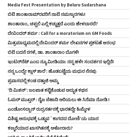
Media Fest Presentation by Beluru Sudarshana
ಬಿಟಿ ಶಾಂತಾರಾಮ್‌ರವರಿಗೆ ನಾಟಿ ನಮಸ್ಕಾರಗಳು!
ಶಾಂತಾರಾಂ, ಚಪ್ಪಲಿ ಎಲ್ಲಿ ಕಚ್ಚುತ್ತದೆ ಎಂದು ಹೇಳಬಾರದೆ?
ದೇವಿಂದರ್ ಶರ್ಮ : Call for a moratorium on GM Foods
ಮಿತ್ರಮಾಧ್ಯಮದಲ್ಲಿ ದೇವಿಂದರ್ ಶರ್ಮ ಲೇಖನಗಳ ಪ್ರಕಟಣೆ ಆರಂಭ
ಬಿಟಿ ಬದನೆ ರಗಳೆ, ಡಾ. ಶಾಂತಾರಾಂ ಬೊಗಳೆ!
ಇಂಟರ್‌ನೆಟ್ ಎಂಬ ನ್ಯೂ ಮೀಡಿಯಾ: ನನ್ನ ಹಳೇ ಸಂದರ್ಶನ ಇಲ್ಲಿದೆ!
ನನ್ನ ಒಂದ್ನೇ ಕ್ಲಾಸ್ ಶಾಲೆ : ಹೊಡಬಟ್ಟೆಯ ಮಧುರ ನೆನಪು
ಪ್ರವಾಸದಲ್ಲಿ ಕಂಡ ದತ್ತಾಜಿ ಅಮ್ಮ
‘ದಿ ಮಿಶನ್’: ಜಲಪಾತ ಕಟ್ಟಿಕೊಡುವ ಅದ್ಭುತ ಕಥನ
ಓಮರ್ ಮುಖ್ತರ್ : ನೈಜ ಜೆಹಾದಿ ಅರಿಯಲು ಈ ಸಿನೆಮಾ ನೋಡಿ !
ಎಂಡೋಸಲ್ಪಾನ್ ರುದ್ರನರ್ತನಕ್ಕೆ ಭಾರತದ್ದೇ ಹಿಮ್ಮೇಳ
ವಿಶಿಷ್ಟ ಅನುಭವಕ್ಕೆ ಒಡ್ಡುವ `ಕಾಗದದ ದೋಣಿ’ಯ ಯಾನ
ಕಣ್ಮರೆಯಾದ ಖಾಸಗಿತನಕ್ಕೆ ಅಳೋರಾರು?