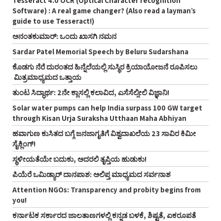
Tesseract 4.0 OCR (Optical Character recognition
Software) : A real game changer? (Also read a layman’s
guide to use Tesseract!)
ಅನಂತಕುಮಾರ್‌: ಒಂದು ಖಾಸಗಿ ನಮನ
Sardar Patel Memorial Speech by Beluru Sudarshana
ಕೊಡಗು ನೆರೆ ದುರಂತದ ಹಿನ್ನೆಲೆಯಲ್ಲಿ ಸುಸ್ಥಿರ ಕ್ರಿಯಾಯೋಜನೆ ರೂಪಿಸಲು
ಮಿತ್ರಮಾಧ್ಯಮದ ಒತ್ತಾಯ
ತುಂಟ ಸಿದ್ಧಾರ್ಥ: 2ನೇ ಕ್ಲಾಸಲ್ಲಿ ಕಲಾವಿದ, ಎಸೆಸೆಲ್ಸೀಲಿ ವಿಜ್ಞಾನಿ!
Solar water pumps can help India surpass 100 GW target
through Kisan Urja Suraksha Utthaan Maha Abhiyan
ಹವಾಗುಣ ಕುಸಿತದ ಬಗ್ಗೆ ಜನಜಾಗೃತಿಗೆ ವಿಶ್ವದಾಖಲೆಯ 23 ಸಾವಿರ ಕಿಮೀ
ಸೈಕ್ಲಿಂಗ್‌!
ಸ್ಥಳೀಯತೆಯೇ ಬದುಕು, ಅದರಲಿ ತೃಪ್ತಿಯ ಹುಡುಕು!
ಪಿಯೆರೆ ಒಮಿಡ್ಯಾರ್ ದಾನಪಾಶ: ಅಲಿಪ್ತ ಮಾಧ್ಯಮದ ಸರ್ವನಾಶ
Attention NGOs: Transparency and probity begins from
you!
ಕರ್ನಾಟಕ ಸರ್ಕಾರದ ಜಾಲತಾಣಗಳಲ್ಲಿ ಕನ್ನಡ ಬಳಕೆ, ಶಿಷ್ಟತೆ, ಏಕರೂಪತೆ