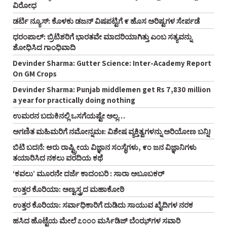
ವಿರೋಧ
ಡರ್ಟಿ ನ್ಯೂಸ್: ಕೊಳಕು ಡಜನ್ ವಿಷಪಟ್ಟಿಗೆ ೯ ಹೊಸ ಅರಿಷ್ಟಗಳ ಸೇರ್ಪಡೆ
ಧರಂಪಾಲ್: ಬ್ರಿಟಿಶರಿಗೆ ಭಾರತವೇ ಮಾದರಿಯಾಗಿತ್ತು ಎಂಬ ಸತ್ಯವನ್ನು
ಶೋಧಿಸಿದ ಗಾಂಧಿವಾದಿ
Devinder Sharma: Gutter Science: Inter-Academy Report
On GM Crops
Devinder Sharma: Punjab middlemen get Rs 7,830 million
a year for practically doing nothing
ಉಮರನ ಬದುಕಿನಲ್ಲಿ ಒಸಗೆಯಷ್ಟೇ ಅಲ್ಲ…
ಅಗಣಿತ ಮಹಿಮರಿಗೆ ನಮೋನ್ನಮಃ: ವಿಶೇಷ ವ್ಯಕ್ತಿತ್ವಗಳನ್ನು ಅರಿಯೋಣ ಬನ್ನಿ!
ಬಿಟಿ ಬದನೆ: ಆರು ರಾಷ್ಟ್ರೀಯ ವಿಜ್ಞಾನ ಸಂಸ್ಥೆಗಳು, ೯೦ ಜನ ವಿಜ್ಞಾನಿಗಳು
ತಯಾರಿಸಿದ ನಕಲು ವರದಿಯ ಕಥೆ
‘ಕವಲು’ ಮೂರನೇ ದರ್ಜೆ ಕಾದಂಬರಿ : ಸಾರಾ ಅಬೂಬಕರ್
ಉತ್ತರ ಕೊರಿಯಾ: ಅಣ್ವಸ್ತ್ರದ ಮಹಾಕೋಠಿ
ಉತ್ತರ ಕೊರಿಯಾ: ಸರ್ವಾಧಿಕಾರಿಗೆ ದುಡಿದು ಸಾಯುವ ಖೈದಿಗಳ ನರಕ
ಹಸಿದ ಹೊಟ್ಟೆಯ ಮೇಲೆ ೭೦೦೦ ಮರ್ಸಿಡಿಜ್ ಬೆಂಝ್‌ಗಳ ಸವಾರಿ