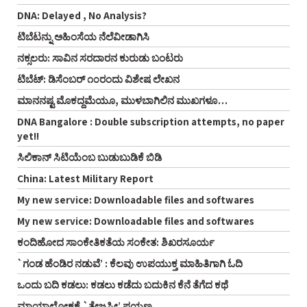
DNA: Delayed , No Analysis?
ಟಿಬೆಟನ್ನು ಅಹಿಂಸೆಯ ನೆಲೆವೀಡಾಗಿಸಿ
ನಕ್ಸಲರು: ಸಾವಿನ ಸರದಾರನ ಕುರುಡು ಬಂಟರು
ಟಿಬೆಟ್: ಡಿಸೆಂಬರ್ ೧೦ರಂದು ವಿಶೇಷ ಲೇಖನ
ಮಾನನಷ್ಟ ಮೊಕದ್ದಮೆಯೂ, ಮುಳಬಾಗಿಲಿನ ಮುಖಗಳೂ…
DNA Bangalore : Double subscription attempts, no paper
yet!!
ಸಿಲಿಕಾನ್ ಸಿಟಿಯೆಂಬ ಬುಡುಬುಡಿಕೆ ಬಿಡಿ
China: Latest Military Report
My new service: Downloadable files and softwares
My new service: Downloadable files and softwares
ಕಂದಿಹೋದ ಸಾಂಕೇತಿಕತೆಯ ಸಂಕೇತ: ಶಿಖರಸೂರ್ಯ
`ಗಂಡ ಹೆಂಡಿರ ನಡುವೆ’ : ಕೆಲವು ಉಪಯುಕ್ತ ಮಾಹಿತಿಗಾಗಿ ಓದಿ
ಒಂದು ಬದಿ ಕಡಲು: ಕಡಲು ಕಡೆದು ಬದುಕಿನ ಕೆನೆ ತೆಗೆದ ಕಥೆ
ಮಾಯಾಲೋಕಕ್ಕೆ `ತೇಜಸ್ವೀ’ ಪಯಣ