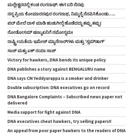
ಮಲ್ಲೇಶ್ವರದಲ್ಲಿ ಕಂಡ ರಂಗನಾಥ್: ಈಗ ಬರಿ ನೆನಪು
ನನ್ನ ಪ್ರಿಯ ಕೋಮಾರನಪುರ ರಂಗನಾಥ, ನಿಮ್ಮನ್ನೆ ನೆನಪಿಸಿಕೊಂಡು…..
ಪಬ್ ಮೇಲೆ ದಾಳಿ ಮಾಡಿ ಹುಡುಗೀರ್‍ಗೆ ಹೊಡೆದದ್ದು ತಪ್ಪು ತಪ್ಪು!
ನೋಡೋಸಮ್ ಷಣ್ಮುಖನಿಗೆ ನಮೋನ್ನಮಃ
ರಾಷ್ಟ್ರೀಯತೆಯ ಇಮೇಜ್ ಮ್ಯಾನೇಜರ್‌ಗಳು ಮತ್ತು ‘ಸ್ಲಮ್‌ಡಾಗ್’
ಸಾಜ್ ಮತ್ತು ಏಕ್ ನಯಾ ಸಾಜ್
Victory for hawkers, DNA bends its unique policy
DNA publishes a story against BENGALURU name
DNA says CM Yeddyurappa is a smoker and drinker
Double subscription: DNA executives go on record
DNA Bangalore Complaints – Subscribed news paper not
delivered
Media support for fight against DNA
DNA executives cheat hawkers, try selling papers!!
An appeal from poor paper hawkers to the readers of DNA