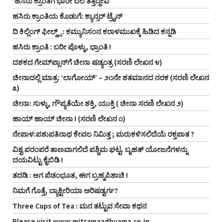
‘ಹಸಿರು ಕ್ರಾಂತಿಗೆ ಭಾರೀ ಬೆಲೆ ತೆತ್ತಿದ್ದೇವೆ’
ಹಸಿರು ಕ್ರಾಂತಿಯ ಕೊಡುಗೆ: ಕ್ಯಾನ್ಸರ್ ಟ್ರೈನ್
ದಿ ಕಿಲ್ಲಿಂಗ್ ಫೀಲ್ಡ್ಸ್ : ಕಮ್ಯುನಿಸಂನ ಕರಾಳಮುಖಕ್ಕೆ ಹಿಡಿದ ಕನ್ನಡಿ
ಹಸಿರು ಕ್ರಾಂತಿ : ಬರೀ ಪೊಳ್ಳು, ಭ್ರಾಂತಿ !
ದಶಕದ ಗೇಮ್‌ಪ್ಲಾನ್‌ಗೆ ಚೀನಾ ಷಡ್ಯಂತ್ರ (ಸರಣಿ ಲೇಖನ ೪)
ಚೀನಾದಲ್ಲಿ ಮಾತ್ರ: ‘ಲಾಗೋಯ್’ – ೨೧ನೇ ಶತಮಾನದ ನರಕ (ಸರಣಿ ಲೇಖನ
೩)
ಚೀನಾ: ಸುಳ್ಳು, ಗೌಪ್ಯತೆಯೇ ಶಕ್ತಿ, ಯುಕ್ತಿ ( ಚೀನಾ ಸರಣಿ ಲೇಖನ ೨)
ಹಾಯ್ ಹಾಯ್ ಚೀನಾ ! (ಸರಣಿ ಲೇಖನ ೧)
ನೇಪಾಳ:ಪಶುಪತಿನಾಥ ಕೇವಲ ನಿಮಿತ್ತ ; ಮರುಕಳಿಸಲಿದೆಯೆ ರಕ್ತಪಾತ ?
ವಿಶ್ವ ಪರಂಪರೆ ತಾಣವಾಗಲಿದೆ ಪಶ್ಚಿಮ ಘಟ್ಟ. ಬೃಹತ್ ಯೋಜನೆಗಳನ್ನು
ದಯವಿಟ್ಟು ಕೈಬಿಡಿ !
ತದಡಿ : ಆಗ ಪೆಡಂಭೂತ, ಈಗ ಬ್ರಹ್ಮಪಿಶಾಚಿ !
ನಿಮಗೆ ಗೊತ್ತೆ, ಬ್ಯಾಕ್ಟೀರಿಯಾ ಅರಿಷಡ್ವರ್ಗ?
Three Cups of Tea : ಮನ ತಟ್ಟುವ ಸೇವಾ ಕಥನ
Please visit www.mitramaadhyama.co.in