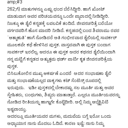
amp;#3
262;ಗೆ) ಮಾತುಗಳನ್ನೂ ಎಷ್ಟು ಛಂದ ಬೆರೆಸಿದ್ದೀರಿ. ಹಾಗೆ ಖೋಟ್
ಮಾಡುವಾಗ ಅವರ ಪರಿಚಯವನ್ನೂ ಒಂದೇ ಪ್ಯಾರಾದಲ್ಲಿ ನೀಡಿದ್ದೀರಿ.
ನಿಜಕ್ಕೂ ಈ ಶೈಲಿ ಕನ್ನಡಕ್ಕೆ ಲವಲವಿಕೆ ತಂದಿದೆ. ಜೀವನಚರಿತ್ರೆ ಬರೆಯೋ
ವರ್ಗದವರಿಗೆ ಹೊಸ ಮಾದರಿ ನೀಡಿದೆ. ಕನ್ನಡದಲ್ಲಿ ಬಂದ ಶಿವರಾಮು ರವರ
`ಆತ್ಮಾಹುತಿ' ಹಾಗೆ ನೋಡಿದರೆ ಅತಿ ಗಂಭೀರವಾದ ಶೈಲಿಯಲ್ಲಿ ಸಾವರ್ಕರ್
ಮೂಲಕವೇ ಕಥೆ ಹೇಳಿಸಿದ ಪುಸ್ತಕ. ವಾಸ್ತವವಾಗಿ ಈ ಪುಸ್ತಕ ಬಂದಾಗ
ಸಾವರ್ಕರ್ ಇರಲಿಲ್ಲ. ಆದರೂ ಈ ಪುಸ್ತಕ ಅದರ ಕಥನದ ಶೈಲಿಯಿಂದಾಗಿ
ನನ್ನ ಮಟ್ಟಿಗೆ ಕನ್ನಡದ ಅತ್ಯುತ್ತಮ ಥರ್ಡ್ ಪಾರ್ಟಿ ಕೃತ ಜೀವನಚರಿತ್ರೆಯ
ಪುಸ್ತಕ.
ಬಿಸಿಲುಕೋಲಿನ ಮುಖ್ಯ ಆಕರ್ಷಣೆ ಎಂದರೆ ಅದರ ಸಂಭಾಷಣಾ ಶೈಲಿ
ಮತ್ತು ಸಂಭಾಷಣೆಯಲ್ಲದ ವಾಕ್ಯಗಳು ಕಟ್ ಸೆಂಟೆನ್ಸ್ ರೂಪದಲ್ಲಿ
ಇರುವುದು. ಇಡೀ ಪುಸ್ತಕದಲ್ಲಿ ಬೇಕಾದಷ್ಟು ಸಲ ಮೂರ್ತಿ ಮತ್ತು ಅವರ
ಸ್ನೇಹಿತರು, ಬಂಧುಗಳು, ಶಿಷ್ಯರು ಮಾತಾಡ್ತಾರೆ. ಎಲ್ಲರೂ ಮೂರ್ತಿಯವರನ್ನು
ನೋಡಿದ ರೀತಿಯನ್ನು ಹಾಗ್ಹಾಗೇ ಕೊಟ್ಟಿದೀರಿ. ಅಲ್ಲಿ ನಿಮ್ಮ ಆಬ್ಜೆಕ್ಟಿವಿಟಿ
ಇಷ್ಟವಾಯ್ತು.
ಅದರಲ್ಲೂ ಮೂರ್ತಿಯವರ ಮಗಳು, ಮದುವೆಯ ಬಗ್ಗೆ ಇರೋ ಒಂದು
ಅಧ್ಯಾಯಾನ ನಾನು ಮೊದಲು ಓದಿದೆ. ಕಾರಣ ಇಷ್ಟೆ: ನಾನು ನಿಮ್ಮ