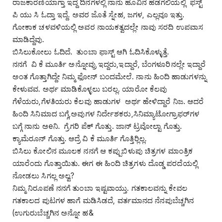
ರಾಜಕಾರಣಿಯಾಗ್ತಾ ಇದ್ದ ದಿನಗಳಲ್ಲಿ ನಾನು ಹೂವಿನ ಹಡಗಲಿಯಲ್ಲಿ ಫಸ್ಟ್
ಪಿ ಯು ಸಿ ಓದ್ತಾ ಇದ್ದೆ. ಅವರ ಜೊತೆ ಸ್ನೇಹ, ಜಗಳ, ಎಲ್ಲವೂ ಇತ್ತು.
ಗೋಕಾಕ ಚಳವಳಿಯಲ್ಲಿ ಅವರ ನಾಯಕತ್ವದಲ್ಲೇ ನಾವು ಸರದಿ ಉಪವಾಸ
ಮಾಡಿದ್ದೆವು.
ಬಿಸಿಲುಕೋಲು ಓದಿದೆ. ತುಂಬಾ ಫಾಸ್ಟ್ ಆಗಿ ಓದಿಸಿಕೊಳ್ಳುತ್ತೆ.
ನನಗೆ ವಿ ಕೆ ಮೂರ್ತಿ ಅನ್ನೋವ್ರು ಇದ್ದರು,ಇದ್ದಾರೆ, ಬೆಂಗಳೂರಿನಲ್ಲೇ ಇದ್ದಾರೆ
ಅಂತ ಗೊತ್ತಾಗಿದ್ದೇ ನಿಮ್ಮ ಫೋನ್ ಬಂದಮೇಲೆ. ನಾನು ಹಿಂದಿ ಹಾಡುಗಳನ್ನು
ಕೇಳುವವ. ಅರ್ಥ ಮಾಡಿಕೊಳ್ಳಲು ಬರಲ್ಲ. ಯಾರೋ ಕೆಲವು
ಗೆಳೆಯರು,ಗೆಳತಿಯರು ಕೆಲವು ಹಾಡುಗಳ ಅರ್ಥ ಹೇಳಿದ್ದಾರೆ ನಿಜ. ಆದರೆ
ಹಿಂದಿ ಸಿನಿಮಾದ ಬಗ್ಗೆ,ಅವುಗಳ ನಿರ್ದೇಶಕರು,ಸಿನಿಮ್ಯಾಟೋಗ್ರಾಫರ್‌ಗಳ
ಬಗ್ಗೆ ನಾನು ಅeನಿ. ಗ್ರೆಗರಿ ಪೆಕ್ ಗೊತ್ತು. ಜಾನ್ ಟ್ರವೋಲ್ಟಾ ಗೊತ್ತು.
ಕ್ಯಾಮೆರೂನ್ ಗೊತ್ತು. ಆದ್ರೆ ವಿ ಕೆ ಮೂರ್ತಿ ಗೊತ್ತಿರ್‍ಲಿಲ್ಲ.
ಬಿಸಿಲು ಕೋಲಿನ ಮೂಲಕ ನನಗೆ ಆ ಕಪ್ಪುಬಿಳುಪು ಚಿತ್ರಗಳ ಮಾಂತ್ರಿಕ
ಯಾರೆಂದು ಗೊತ್ತಾಯಿತು. ಈಗ ಈ ಹಿಂದಿ ಚಿತ್ರಗಳು ದೊಡ್ಡ ಪರದೆಯಲ್ಲಿ
ನೋಡಲು ಸಿಗಲ್ಲ ಅಲ್ವ?
ನಿಮ್ಮ ನಿರೂಪಣೆ ನನಗೆ ತುಂಬಾ ಇಷ್ಟವಾಯ್ತು. ಗತಕಾಲವನ್ನು ಕೇವಲ
ಗತಕಾಲದ ಪುಟಗಳ ಹಾಗೆ ಮಡಿಸಿಡದೆ, ವರ್ತಮಾನದ ನೆನಪುಬೆಚ್ಚಗಿನ
(ಉಗುರುಬೆಚ್ಚಗಿನ ಅನ್ನೋ ಹ&