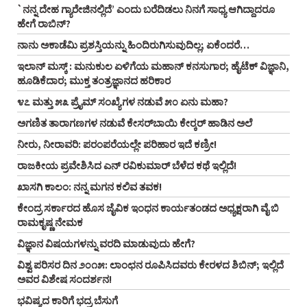
`ನನ್ನ ದೇಹ ಗ್ಯಾರೇಜಿನಲ್ಲಿದೆ’ ಎಂದು ಬರೆದಿಡಲು ನಿನಗೆ ಸಾಧ್ಯ ಆಗಿದ್ದಾದರೂ
ಹೇಗೆ ರಾಬಿನ್‌?
ನಾನು ಅಕಾಡೆಮಿ ಪ್ರಶಸ್ತಿಯನ್ನು ಹಿಂದಿರುಗಿಸುವುದಿಲ್ಲ; ಏಕೆಂದರೆ…
ಇಲಾನ್ ಮಸ್ಕ್ : ಮನುಕುಲ ಏಳಿಗೆಯ ಮಹಾನ್ ಕನಸುಗಾರ; ಹೈಟೆಕ್ ವಿಜ್ಞಾನಿ,
ಹೂಡಿಕೆದಾರ; ಮುಕ್ತ ತಂತ್ರಜ್ಞಾನದ ಹರಿಕಾರ
೪೭ ಮತ್ತು ೫೩ ಪ್ರೈಮ್‌ ಸಂಖ್ಯೆಗಳ ನಡುವೆ ೫೦ ಏನು ಮಹಾ?
ಅಗಣಿತ ತಾರಾಗಣಗಳ ನಡುವೆ ಕೇಸರ್‌ಬಾಯಿ ಕೇರ್‍ಕರ್‌ ಹಾಡಿನ ಅಲೆ
ನೀರು, ನೀರಾವರಿ: ಪರಂಪರೆಯಲ್ಲೇ ಪರಿಹಾರ ಇದೆ ಕಣ್ರೀ!
ರಾಜಕೀಯ ಪ್ರವೇಶಿಸಿದ ಎನ್‌ ರವಿಕುಮಾರ್‌ ಬೆಳೆದ ಕಥೆ ಇಲ್ಲಿದೆ!
ಖಾಸಗಿ ಕಾಲಂ: ನನ್ನ ಮಗನ ಕಲಿವ ತವಕ!
ಕೇಂದ್ರ ಸರ್ಕಾರದ ಹೊಸ ಜೈವಿಕ ಇಂಧನ ಕಾರ್ಯತಂಡದ ಅಧ್ಯಕ್ಷರಾಗಿ ವೈ ಬಿ
ರಾಮಕೃಷ್ಣ ನೇಮಕ
ವಿಜ್ಞಾನ ವಿಷಯಗಳನ್ನು ವರದಿ ಮಾಡುವುದು ಹೇಗೆ?
ವಿಶ್ವ ಪರಿಸರ ದಿನ ೨೦೧೫: ಲಾಂಛನ ರೂಪಿಸಿದವರು ಕೇರಳದ ಶಿಬಿನ್‌; ಇಲ್ಲಿದೆ
ಅವರ ವಿಶೇಷ ಸಂದರ್ಶನ!
ಭವಿಷ್ಯದ ಕಾರಿಗೆ ಭದ್ರ ಬೆಸುಗೆ