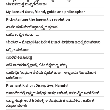
ಚಳವಳಿಯತ್ತ ಮುನ್ನಡೆಯೋಣ!
My Bansuri Guru, friend, guide and philosopher
Kick-starting the linguistic revolution
ಖಾಸಗಿ ಮಣೆ ಮೇಲೆ ಸ್ವಾತಂತ್ರ್ಯದ ಪ್ರಲಾಪ!
ಒಡೆದ ಗುಟ್ಟಿನ ಗೂಡು…..
ಬೇಯರ್ – ಮೊನ್ಸಾಂಟೋ ವಿಲೀನ ವಿಚಾರ: ವಿಷಗುಡಾಣದಲ್ಲಿ ಬೀಜಬಿಡಾರ
ಬನ್ನಿ, ಬದುಕೋಣ!
ಬರಲಿವೆ ಕೀಟಖಾದ್ಯ!
ಐಟಿ ಸಾಧನಗಳಲ್ಲಿ ಭಾ಼ಷೆ, ಲಿಪಿ: ಭಿಕ್ಷೆಯಲ್ಲ, ಹಕ್ಕು
ರಾಖಿಗಢಿ: ಸಿಂಧೂ ಕಣಿವೆಯ ಬೃಹತ್ ತಾಣ – ಇನ್ನಾದರೂ ನಿಜ ಇತಿಹಾಸ
ಬರೆಯೋಣ!
Prashant Kishor : Disruptive, Harmful
ಕರ್ನಾಟಕದಲ್ಲಿ ಪ್ಲಾಸ್ಟಿಕ್‌ ನಿಷೇಧ: ಶಾಸನ ಅರೆಬರೆ, ತಳಮಟ್ಟದ ಜನತೆಗೆ ಬರೆ
ರಾ.ಸ್ವ.ಸಂಘ: ೯೦ರ ಹಿರಿತನಕ್ಕೆ ಗೌರವಪೂರ್ವಕ ನಮನಗಳು, ಹಾರ್ದಿಕ
ಶುಭಾಶಯಗಳು