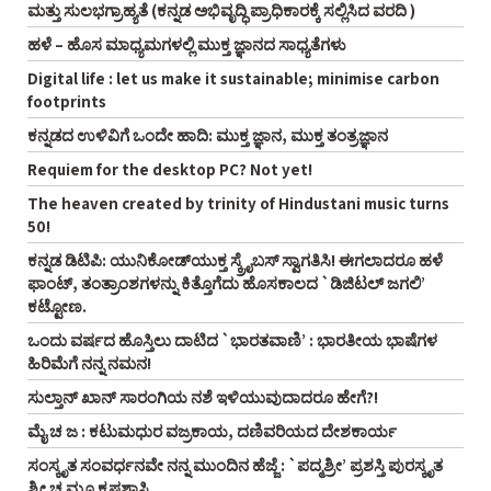
ಮತ್ತು ಸುಲಭಗ್ರಾಹ್ಯತೆ (ಕನ್ನಡ ಅಭಿವೃದ್ಧಿ ಪ್ರಾಧಿಕಾರಕ್ಕೆ ಸಲ್ಲಿಸಿದ ವರದಿ )
ಹಳೆ – ಹೊಸ ಮಾಧ್ಯಮಗಳಲ್ಲಿ ಮುಕ್ತ ಜ್ಞಾನದ ಸಾಧ್ಯತೆಗಳು
Digital life : let us make it sustainable; minimise carbon
footprints
ಕನ್ನಡದ ಉಳಿವಿಗೆ ಒಂದೇ ಹಾದಿ: ಮುಕ್ತ ಜ್ಞಾನ, ಮುಕ್ತ ತಂತ್ರಜ್ಞಾನ
Requiem for the desktop PC? Not yet!
The heaven created by trinity of Hindustani music turns
50!
ಕನ್ನಡ ಡಿಟಿಪಿ: ಯುನಿಕೋಡ್‌ಯುಕ್ತ ಸ್ಕ್ರೈಬಸ್‌ ಸ್ವಾಗತಿಸಿ! ಈಗಲಾದರೂ ಹಳೆ
ಫಾಂಟ್‌, ತಂತ್ರಾಂಶಗಳನ್ನು ಕಿತ್ತೊಗೆದು ಹೊಸಕಾಲದ `ಡಿಜಿಟಲ್‌ ಜಗಲಿ’
ಕಟ್ಟೋಣ.
ಒಂದು ವರ್ಷದ ಹೊಸ್ತಿಲು ದಾಟಿದ `ಭಾರತವಾಣಿ’ : ಭಾರತೀಯ ಭಾಷೆಗಳ
ಹಿರಿಮೆಗೆ ನನ್ನ ನಮನ!
ಸುಲ್ತಾನ್‌ ಖಾನ್‌ ಸಾರಂಗಿಯ ನಶೆ ಇಳಿಯುವುದಾದರೂ ಹೇಗೆ?!
ಮೈ ಚ ಜ : ಕಟುಮಧುರ ವಜ್ರಕಾಯ, ದಣಿವರಿಯದ ದೇಶಕಾರ್ಯ
ಸಂಸ್ಕೃತ ಸಂವರ್ಧನವೇ ನನ್ನ ಮುಂದಿನ ಹೆಜ್ಜೆ : `ಪದ್ಮಶ್ರೀ’ ಪ್ರಶಸ್ತಿ ಪುರಸ್ಕೃತ
ಶ್ರೀ ಚ ಮೂ ಕೃಷ್ಣಶಾಸ್ತ್ರಿ