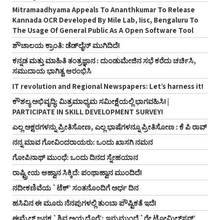
Mitramaadhyama Appeals To Ananthkumar To Release
Kannada OCR Developed By Mile Lab, Iisc, Bengaluru To
The Usage Of General Public As A Open Software Tool
ಶೌಚಾಲಯ ಕ್ರಾಂತಿ: ಡೆಡ್‌ಲೈನ್ ಮುಗಿದಿದೆ!
ಕನ್ನಡ ಮತ್ತು ಮಾಹಿತಿ ತಂತ್ರಜ್ಞಾನ : ದುಂಡುಮೇಜಿನ ಸಭೆ ಕರೆದು ಚರ್ಚಿಸಿ,
ಸಮುದಾಯ ಭಾಗಿತ್ವ ಆರಂಭಿಸಿ
IT revolution and Regional Newspapers: Let’s harness it!
ಕೌಶಲ್ಯ ಅಭಿವೃದ್ಧಿ: ಮಿತ್ರಮಾಧ್ಯಮ ಸಮೀಕ್ಷೆಯಲ್ಲಿ ಭಾಗವಹಿಸಿ! |
PARTICIPATE IN SKILL DEVELOPMENT SURVEY!
ಎಲ್ಲ ಅಕ್ಷರಗಳನ್ನು ಪ್ರೀತಿಸೋಣ, ಎಲ್ಲ ಭಾಷೆಗಳನ್ನೂ ಪ್ರೀತಿಸೋಣ : ಕೆ ಪಿ ರಾವ್‌
ನನ್ನ ಮಾವ ಗೋವಿಂದರಾಯರು: ಒಂದು ಖಾಸಗಿ ನಮನ
ಗೋಪಿನಾಥ್‌ ಮುಂಧೆ: ಒಂದು ದಿನದ ಸ್ನೇಹಯಾನ
ರಾಷ್ಟ್ರೀಯ ಆಹ್ವಾನ ಸಿಕ್ಕಿದೆ: ಪಂಥಾಹ್ವಾನ ಮುಂದಿದೆ!
ನದೀಕಣಿವೆಯ `ಟೆಕ್’ ಸಂತನೊಂದಿಗೆ ಅರ್ಧ ದಿನ
ಹಸಿವಿನ ಈ ಮೂರು ನೆನಪುಗಳಲ್ಲಿ ತುಂಬಾ ಪೌಷ್ಟಿಕತೆ ಇದೆ!
ಈಮೈಲ್‌ ಜನಕ `ಶಿವ ಅಯ್ಯದೊರೈ’; ಇನ್ನುಮುಂದೆ `ರೇ ಟೋಮಿಲ್‌ಸನ್‌’