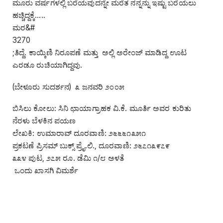
ಮೂರು ವರ್ಷಗಳಲ್ಲಿ ಬರೆಯವುದನ್ನೇ ಮರೆತ ನನ್ನನ್ನು ಇಷ್ಟು ಬರೆಯಲು
ಹಚ್ಚಿದ್ದಕ್ಕೆ…..
ಮರ&#
3270
;ತಿದ್ದೆ. ಕಾಯ್ಕಿಣಿ ನಿರೂಪಣೆ ಮತ್ತು ಅಲ್ಲಿ ಅರೇಂಜ್ ಮಾಡಿದ್ದ ಊಟ
ಎರಡೂ ರುಚಿಯಾಗಿದ್ದವು.
(ಬೇಳೂರು ಸುದರ್ಶನ) ೩ ಜನವರಿ ೨೦೦೫
ಬಿಸಿಲು ಕೋಲು: ಸಿನಿ ಛಾಯಾಗ್ರಾಹಕ ವಿ.ಕೆ. ಮೂರ್ತಿ ಅವರ ಕುರಿತು
ನೆರಳು ಬೆಳಕಿನ ಪಯಣ
ಲೇಖಕಿ: ಉಮಾರಾವ್ ದೂರವಾಣಿ: ೨೬೬೬೧೩೫೧
ಪ್ರಕಟಣೆ ಪ್ರಿಸಮ್ ಬುಕ್ಸ್ ಪ್ರೈ.ಲಿ., ದೂರವಾಣಿ: ೨೬೭೧೩೯೭೯
೩೩೪ ಪುಟ, ೨೭೫ ರೂ. ಡೆಮಿ ೧/೮ ಅಳತೆ
ಒಂದು ಖಾಸಗಿ ವಿಮರ್ಶೆ