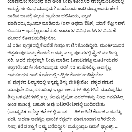
ಯಾವುದೋ ಸಂಬಂಧ ಇದೆ ಅಂತ ನೀವು ತೋರಿಸಿದ ಡಾಕ್ಯುಮೆಂಟರಿಯಲ್ಲಿ
ಅನ್ಸುತ್ತೆ. ಈ ಬಂಧ ಯಾವುದು? ಒಂದೊಂದು ಹಾಡಿನಲ್ಲೂ ಅವರು ಹೇಗೆ
ಹಾಡಿನ ಭಾವಕ್ಕೆ ತಕ್ಕಂತೆ ಕ್ಯಾಮೆರಾ ಚಲಿಸಿದರು, ಪ್ಯಾನ್
ಮಾಡಿದರು,ಝೂಮ್ ಮಾಡಿದರು (ಇನ್ ಅಥವಾ ಔಟ್), ಯಾಕೆ ಕ್ಲೋಸಪ್‌ಗೆ
ಬಂದರು – ಇವನ್ನೆಲ್ಲ ಒಂದೆರಡು ಹಾಡುಗಳ ವಿವಿಧ ಶಾಟ್‌ಗಳ ವಿವರಣೆ
ಮೂಲಕ ಕೊಡಬಹುದಿತ್ತೇನೋ.
೩) ಇಡೀ ಪುಸ್ತಕದಲ್ಲಿ ಕೆಲವೆಡೆ ನೀವೂ ಕಾಣಿಸಿಕೊಂಡಿದ್ದೀರಿ. ಮೂರ್ತಿಯವರ
ಚಿತ್ರಸಂಪುಟವನ್ನು ಕೊಡದೆ ಅದನ್ನು ಎಲ್ಲಾ ಪುಟಗಳಲ್ಲಿ ಸ್ಪ್ರೆಡ್ ಮಾಡಿದ್ದು
ಸರಿ. ಆದರೆ ಪುಸ್ತಕಕ್ಕಾಗಿ ನೀವು ಮಾಡಿದ ಓಡಾಟವನ್ನೂ ಮೂರ್ತಿಯವರ
ಚಿತ್ರಗಳೊಂದಿಗೇ ಸೇರಿಸಿರುವುದು ನನಗೆ ಸರಿ ಕಾಣಿಸಲಿಲ್ಲ. ಅವನ್ನೆಲ್ಲ
ಅನುಬಂಧದ ಹಾಗೆ ಕೊನೆಯಲ್ಲಿ ಒಟ್ಟಿಗೇ ಕೊಡಬಹುದಿತ್ತೇನೋ.
೪) ಪುಸ್ತಕದ ವಿನ್ಯಾಸದಲ್ಲಿ ಇನ್ನಷ್ಟು ಶಿಸ್ತು ಬೇಕಿತ್ತೇನೋ. ಪಠ್ಯದ ನಡುವೆ
ಯಾವುದೇ ವಿನ್ಯಾಸಸಂಬಂಧ ಇಲ್ಲದ ಆಕಾರಗಳ ಚಿತ್ರಗಳಿವೆ. ಮುಖಪುಟದ
ಶಿಸ್ತು ಒಳಪುಟಗಳಲ್ಲಿ ಇಲ್ಲ. ಕೆಲವು ಟೈಪೋ ಎರರ್‌ಗಳನ್ನು ನೀವು ಗಮನಿಸಿಲ್ಲ
ಅಂತ ಕಾಣುತ್ತೆ. ಬಹುಶಃ ಅವು ಬಟರ್‌ಶೀಟ್‌ನಲ್ಲಿ ಬಂದಿರಬೇಕು
(ಸಾಂಸ್ಕೃತಿಕ ಅನ್ನೋ ಕಡೆಗಳಲ್ಲಿ ಸಾಂಸ ತಿಕ ಆಗಿದೆ! ಕೊಂಚ ಎಡವಟ್ಟು
ಪದ). ಅಥವಾ ಅವನ್ನೆಲ್ಲ ಫಾಂಟ್ ಕನ್ವರ್ಟ್ ಮಾಡೋವಾಗ ಆಗಿರಬೇಕು.
ನೀವು ಕರೆದ ತಪ್ಪಿಗೆ ಇಷ್ಟು ಬರೆದಿದ್ದೀನಿ! ಮತ್ತೊಂದ್ಸಲ ನಿಮಗೆ ಥ್ಯಾಂಕ್ಸ್. …