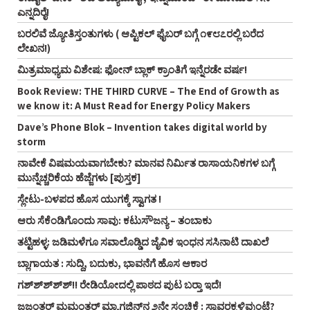
ಎನ್ನದಿರೈ!
ಬರಲಿವೆ ಜ್ಯೋತಿಸ್ತಂತುಗಳು ( ಆಪ್ಟಿಕಲ್‌ ಫೈಬರ್‌ ಬಗ್ಗೆ ೧೯೮೭ರಲ್ಲಿ ಬರೆದ
ಲೇಖನ!)
ಮಿತ್ರಮಾಧ್ಯಮ ವಿಶೇಷ: ಫೋನ್‌ ಬ್ಲಾಕ್‌ ಕ್ರಾಂತಿಗೆ ಇನ್ನೆರಡೇ ವರ್ಷ!
Book Review: THE THIRD CURVE – The End of Growth as
we know it: A Must Read for Energy Policy Makers
Dave’s Phone Blok – Invention takes digital world by
storm
ನಾವೇಕೆ ವಿಷಮಯವಾಗಬೇಕು? ಮಾನವ ನಿರ್ಮಿತ ರಾಸಾಯನಿಕಗಳ ಬಗ್ಗೆ
ಮುನ್ನೆಚ್ಚರಿಕೆಯ ಹೆಜ್ಜೆಗಳು [ಪುಸ್ತಕ]
ಸ್ಲೇಟು-ಬಳಪದ ಹೊಸ ಯುಗಕ್ಕೆ ಸ್ವಾಗತ !
ಆರು ಸೆಕೆಂಡಿಗೊಂದು ಸಾವು: ಕಟುಸೌಜನ್ಯ – ತಂಬಾಕು
ತಟ್ಟಿಹಳ್ಳ: ಜಡಿಮಳೆಗೂ ಸವಾಲೊಡ್ಡಿದ ಜೈವಿಕ ಇಂಧನ ಸಸಿನಾಟಿ ದಾಖಲೆ
ಬ್ಲಾಗಾಯತ : ಸುದ್ದಿ, ಬದುಕು, ಭಾವನೆಗೆ ಹೊಸ ಆಕಾರ
ಗಶ್‌ಶ್‌ಶ್‌ಶ್‌ಶ್!! ರೇಡಿಯೋದಲ್ಲಿ ಪಾಠದ ಪುಟ ಬರ್‍ತಾ ಇದೆ!
ಜಜಂತರ್‌ ಮಮಂತರ್‌ ಮ್ಯಾಗಜಿನ್‌ನ ೨ನೇ ಸಂಚಿಕೆ : ಸ್ಥಾವರಕ್ಕಳಿವುಂಟೆ?