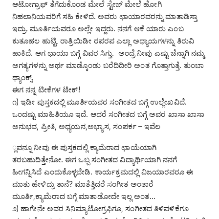
ಆಟೋಗ್ರಾಫ್ ತೆಗೆದುಕೊಂಡ ಮೇಲೆ ಸ್ಟೇಜ್ ಮೇಲೆ ಹೋಗಿ
ನಿಹಲಾನಿಯವರಿಗೆ ಸಹಿ ಕೇಳಿದೆ. ಅವರು ಛಾಯಾರವರನ್ನು ಮಾತಾಡಿಸ್ತಾ
ಇದ್ರು. ಮೂರ್ತಿಯವರೂ ಅಲ್ಲೇ ಇದ್ದರು. ನನಗೆ ಆಕೆ ಯಾರು ಎಂಬ
ಕುತೂಹಲ ಹುಟ್ಟಿ, ರಾತ್ರಿಯಿಡೀ ರಪರಪ ಎಲ್ಲಾ ಅಧ್ಯಾಯಗಳನ್ನು ತಿರುವಿ
ಹಾಕಿದೆ. ಆಗ ಛಾಯಾ ಬಗ್ಗೆ ವಿವರ ಸಿಗ್ತು. ಅಂದ್ರೆ ನೀವು ಎಷ್ಟು ಚೆನ್ನಾಗಿ ನಮ್ಮ
ಅಗತ್ಯಗಳನ್ನು ಅರ್ಥ ಮಾಡ್ಕೊಂಡು ಬರೆದಿದೀರಿ ಅಂತ ಗೊತ್ತಾಗುತ್ತೆ. ತುಂಬಾ
ಥ್ಯಾಂಕ್ಸ್.
ಈಗ ನನ್ನ ಟೀಕೆಗಳ ಟೇಕ್!
೧) ಇಡೀ ಪುಸ್ತಕದಲ್ಲಿ ಮೂರ್ತಿಯವರ ಸಂಗೀತದ ಬಗ್ಗೆ ಉಲ್ಲೇಖವಿದೆ.
ಒಂದಷ್ಟು ಮಾಹಿತಿಯೂ ಇದೆ. ಆದರೆ ಸಂಗೀತದ ಬಗ್ಗೆ ಅವರ ಖಾಸಾ ಖಾಸಾ
ಅನುಭವ, ಪ್ರೀತಿ, ಅಧ್ಯಯನ,ಅಭ್ಯಾಸ, ಸಂಪರ್ಕ – ಇವೆಲ
್ಲವನ್ನೂ ನೀವು ಈ ಪುಸ್ತಕದಲ್ಲಿ ಕ್ಯಾಮೆರಾದ ಛಾಯೆಯಾಗಿ
ತರಬಹುದಿತ್ತೇನೋ. ಈಗ ಒಬ್ಬ ಸಂಗೀತದ ವಿದ್ಯಾರ್ಥಿಯಾಗಿ ನನಗೆ
ಹೀಗನ್ನಿಸಿದೆ ಎಂದುಕೊಳ್ಳಬೇಡಿ. ಕಾರ್ಯಕ್ರಮದಲ್ಲಿ ವಿಜಯಾರವರೂ ಈ
ಮಾತು ಹೇಳಿದ್ರು ತಾನೆ? ಮಾತೆತ್ತಿದರೆ ಸಂಗೀತ ಅಂತಾರೆ
ಮೂರ್ತಿ,ಕ್ಯಾಮೆರಾದ ಬಗ್ಗೆ ಮಾತಾಡೋದೇ ಇಲ್ಲ ಅಂತ…
೨) ಹಾಗೇನೇ ಅವರ ಸಿನಿಮ್ಯಾಟೋಗ್ರಫಿಗೂ, ಸಂಗೀತದ ತಿಳಿವಳಿಕೆಗೂ