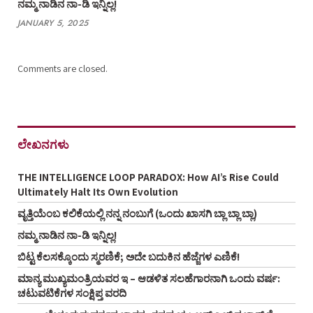
ನಮ್ಮ ನಾಡಿನ ನಾ-ಡಿ ಇನ್ನಿಲ್ಲ!
JANUARY 5, 2025
Comments are closed.
ಲೇಖನಗಳು
THE INTELLIGENCE LOOP PARADOX: How AI’s Rise Could
Ultimately Halt Its Own Evolution
ವೃತ್ತಿಯೆಂಬ ಕಲಿಕೆಯಲ್ಲಿ ನನ್ನ ನಂಬುಗೆ (ಒಂದು ಖಾಸಗಿ ಬ್ಲಾ ಬ್ಲಾ ಬ್ಲಾ)
ನಮ್ಮ ನಾಡಿನ ನಾ-ಡಿ ಇನ್ನಿಲ್ಲ!
ಬಿಟ್ಟ ಕೆಲಸಕ್ಕೊಂದು ಸ್ಮರಣಿಕೆ; ಅದೇ ಬದುಕಿನ ಹೆಜ್ಜೆಗಳ ಎಣಿಕೆ!
ಮಾನ್ಯ ಮುಖ್ಯಮಂತ್ರಿಯವರ ಇ – ಆಡಳಿತ ಸಲಹೆಗಾರನಾಗಿ ಒಂದು ವರ್ಷ:
ಚಟುವಟಿಕೆಗಳ ಸಂಕ್ಷಿಪ್ತ ವರದಿ