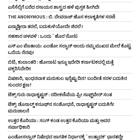
ಎಸೆಸೆಲ್ಸಿಗೆ ಬರೆದ ರಸಾಯನ ಶಾಸ್ತ್ರದ ಹಳೆ ಪುಸ್ತಕ ಹೀಗಿದೆ!
THE ANONYMOUS : ಬಿ. ದೇವರಾಜ್ ಹೊಸ ಕಲಾಕೃತಿಗಳ ಸರಣಿ
ಏನ್ಮಾಡ್ತೀರಾ ತರಲೆ, ಬದುಕುಳಿಯೋದೇ ಜಿರಲೆ !
ಸಹಕಾರ ಚಳವಳಿ : ಒಂದು `ಹೊರ’ನೋಟ
ಎಸ್ ಎಂ ಪೆಜತಾಯ: ಎಂಡೋ ಸಲ್ಫಾನ್ ಅಂದು ನಮ್ಮ ಮುಖದ ಮೇಲೆ ಕೊಟ್ಟ
ಒದೆಯ ನೆನಪು!
ಬಿಟಿ, ಕುಲಾಂತರಿ : ಹೋರಾಟ ಇನ್ನೂ ಇದೇರಿ! ಕರ್ನಾಟಕದಲ್ಲಿ ಮತ್ತೆ
ವಕ್ಕರಿಸಿದೇರಿ!!
ವಿಷಕಾರಿ, ಇಂಧನಬಾಕ ಮನುಕುಲ ಇನ್ನೆಷ್ಟು ದಿನ? ಬಂದೀತೆ ಸರಳ ಬದುಕಿನ
ಸುಂದರ ಕ್ಷಣ?
ಟೆಕ್ಸ್ ಗುರು ರಾಧಾಕೃಷ್ಣನ್ : ನದೀಕಣಿವೆಯ ಫ್ರೀ ಸಾಫ್ಟ್‌ವೇರ್ ಸಂತ
ಟೆಕ್ಸ್: ಡೊನಾಲ್ಡ್ ಕನೂಥ್‌ನ ಸಂಶೋಧನೆ, ರಾಧಾಕೃಷ್ಣನ್ ಬದುಕಿಗೇ
ಮರುಚಾಲನೆ
ಉತ್ತರ ಕೊರಿಯಾ : ಸಂಗ್ ಕಂಡ ಉತ್ತರ ಕೊರಿಯಾ ಮತ್ತು ಅದರ
ಸರ್ವಾಧಿಕಾರಿ
ಎಂಡೋಸಲ್ಫಾನ್ ನಿಷೇಧದ ಜಾಗತಿಕ ನಿರ್ಧಾರಕ್ಕೆ `ಉತ್ಪಾದಕ’ ಭಾರತದ್ದೇ