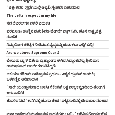
`ಚಿತ್ರ-ಕವನ’ ಸ್ಪರ್ಧೆಯಲ್ಲಿ ಅಪ್ಪಟ ಸ್ನೇಹವೇ ಬಹುಮಾನ!
The Lefts I respect in my life
ನವ ಲಿಬರಲ್‌ಗಳ ನಕಲಿ ಬದುಕು!
ಪರಮಾಣು ಹುಣ್ಣಿನ ಫುಕುಶಿಮಾ ಹೇಗಿದೆ? ಬ್ಲಾಗ್‌ ಓದಿ, ಹೊಸ ಸಾಕ್ಷ್ಯಚಿತ್ರ
ನೋಡಿ!
ನಿಮ್ಮ ರೋಗ ಚಿಕಿತ್ಸೆಗೆ ನೀತಿವಂತ ವೈದ್ಯರನ್ನು ಹುಡುಕಲು ಇಲ್ಲಿಗೆ ಬನ್ನಿ!
Are we above Supreme Court?
ಬೇಳೂರು ಬ್ಲಾಗ್‌ ವಿಶೇಷ: ಬ್ರಹ್ಮಾಂಡದ ಈಗಿನ ಸಿದ್ಧಾಂತವನ್ನು ಶ್ರೀನಿವಾಸ
ರಾಮಾನುಜನ್‌ ಅಂದೇ ಗುರುತಿಸಿದ್ದರೆ?
ಆಲಿಯಾ ರಶೀದ್‌: ಪಾಕಿಸ್ತಾನದ ಪ್ರಥಮ – ಏಕೈಕ ಧ್ರುಪದ್‌ ಗಾಯಕಿ;
ಒಳಗಣ್ಣಿನ ಅಧಿನಾಯಕಿ
`ಸಾರ’ ಯಂತ್ರಾನುವಾದ ಬಳಸಿ! ಸೆಕೆಂಡಿಗೆ ಲಕ್ಷ ವಾಕ್ಯ ಕನ್ನಡದಿಂದ-ತೆಲುಗಿಗೆ
ಅನುವಾದಿಸಿ!
ಹೊಸನಗರದ `ಕಾನಿ’ನಲ್ಲಿ ಹೊಸಾ ಜೇಡ ! ಘಟ್ಟಸಾಲಿನಲ್ಲಿ ಜೀವಜಾಲ ನೋಡಾ!
ಮಾತೃಭಾಷೆಯಲ್ಲಿ ಮುಕ್ತಜ್ಞಾನದ ಸಾಧ್ಯತೆಗಳು : ಬನ್ನಿ, `ಅರಿವಿನ ಗೋಮಾಳ’ದ