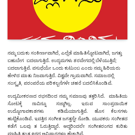
ನಮ್ಮ ಬದುಕು ಸಂಕೀರ್ಣವಾಗಿದೆ, ಎಲ್ಲೆಡೆ ಮಾಹಿತಿಸ್ಫೋಟವಾಗಿದೆ, ಜಗತ್ತು
ಬಹುಬೇಗ ಬದಲಾಗುತ್ತಿದೆ. ಉದ್ಯಮಗಳು ಶರವೇಗದಲ್ಲಿ ಬೆಳೆಯುತ್ತಿವೆ;
ಬದಲಾಗುತ್ತಿವೆ. ವಸುಧೆಯೇ ಒಂದು ಕುಟುಂಬ ಎಂದು ನಮ್ಮ ಹಿರಿಯರು
ಹೇಳಿದ ಮಾತು ನಿಜವಾಗುತ್ತಿದೆ. ವಿಶ್ವವೇ ಗ್ರಾಮವಾಗಿದೆ. ಸಮಾಜದಲ್ಲಿ
ಸಂಸ್ಕೃತಿ, ಪರಂಪರೆಯ ಪರಿಕಲ್ಪನೆಗಳೇ ಚಹರೆ ಬದಲಿಸಿಕೊಂಡಿವೆ.
ಉದ್ಯಮೀಕರಣದ ರಭಸದಿಂದ ನಮ್ಮ ಸಮಾಜವು ತತ್ತರಿಸಿದೆ. ಮಾಹಿತಿಯ
ಸೋಟಕ್ಕೆ ನಾವಿನ್ನೂ ಸಜ್ಜಾಗಿಲ್ಲ. ಇರುವ ಸಾಂಪ್ರದಾಯಿಕ
ಉದ್ಯೋಗಾವಕಾಶಗಳು ಕಡಿಮೆಯಾಗುತ್ತಿವೆ. ಹೊಸ ಕೆಲಸಗಳು
ಹುಟ್ಟಿಕೊಂಡಿವೆ. ಇವತ್ತಿನ ಸಂಗೀತ ಜಗತ್ತನ್ನೇ ನೋಡಿ. ಯುವಕರು ಸಂಗೀತದ
ಕಡೆಗೆ ಒಲವು ತ ಓರುತ್ತಿದ್ದಾರೆ. ಆದ್ದರಿಂದಲೇ ಸಂಗೀತರಂಗದ ಕುರಿತು
ಮಾಹಿತಿ ತಂತ್ರ eನದ ಆವಿಷ್ಕಾರಗಳೂ ಹೆಚ್ಚಾಗಿವೆ.