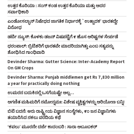
ಉತ್ತರ ಕೊರಿಯಾ : ಸಂಗ್ ಕಂಡ ಉತ್ತರ ಕೊರಿಯಾ ಮತ್ತು ಅದರ
ಸರ್ವಾಧಿಕಾರಿ
ಎಂಡೋಸಲ್ಫಾನ್ ನಿಷೇಧದ ಜಾಗತಿಕ ನಿರ್ಧಾರಕ್ಕೆ `ಉತ್ಪಾದಕ’ ಭಾರತದ್ದೇ
ವಿರೋಧ
ಡರ್ಟಿ ನ್ಯೂಸ್: ಕೊಳಕು ಡಜನ್ ವಿಷಪಟ್ಟಿಗೆ ೯ ಹೊಸ ಅರಿಷ್ಟಗಳ ಸೇರ್ಪಡೆ
ಧರಂಪಾಲ್: ಬ್ರಿಟಿಶರಿಗೆ ಭಾರತವೇ ಮಾದರಿಯಾಗಿತ್ತು ಎಂಬ ಸತ್ಯವನ್ನು
ಶೋಧಿಸಿದ ಗಾಂಧಿವಾದಿ
Devinder Sharma: Gutter Science: Inter-Academy Report
On GM Crops
Devinder Sharma: Punjab middlemen get Rs 7,830 million
a year for practically doing nothing
ಉಮರನ ಬದುಕಿನಲ್ಲಿ ಒಸಗೆಯಷ್ಟೇ ಅಲ್ಲ…
ಅಗಣಿತ ಮಹಿಮರಿಗೆ ನಮೋನ್ನಮಃ: ವಿಶೇಷ ವ್ಯಕ್ತಿತ್ವಗಳನ್ನು ಅರಿಯೋಣ ಬನ್ನಿ!
ಬಿಟಿ ಬದನೆ: ಆರು ರಾಷ್ಟ್ರೀಯ ವಿಜ್ಞಾನ ಸಂಸ್ಥೆಗಳು, ೯೦ ಜನ ವಿಜ್ಞಾನಿಗಳು
ತಯಾರಿಸಿದ ನಕಲು ವರದಿಯ ಕಥೆ
‘ಕವಲು’ ಮೂರನೇ ದರ್ಜೆ ಕಾದಂಬರಿ : ಸಾರಾ ಅಬೂಬಕರ್