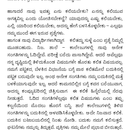
ಹಾಗಾದರೆ ನಾವು ಇವತ್ತು ಏನು ಕಲಿಯಬೇಕು? ಏನನ್ನು ಕಲಿಯುವ
ಅಗತ್ಯವಿಲ್ಲ ಎಂದು ಯೋಚಿಸಬೇಕಲ್ವೆ? ಯಾವುದನ್ನು ಎಷ್ಟು ಕಲಿಯಬೇಕು,
ಎಲ್ಲಿ, ಯಾರಿಂದ ಕಲಿಯಬೇಕು, ಅದನ್ನು ಹೇಗೆ ಬಳಸಿಕೊಳ್ಳಬೇಕು – ಎಲ್ಲವೂ
ನಮ್ಮ ಮುಂದೆ ಈಗ ಇರುವ ಪ್ರಶ್ನೆಗಳು.
ಹಾಗಂತ ನಾವು ವಿದ್ಯಾರ್ಥಿಗಳಾಗಿದ್ದಾಗ ಕಲಿತದ್ದು ಸುಳ್ಳೆ ಎಂಬ ಪ್ರಶ್ನೆ ನಿಮ್ಮಲ್ಲಿ
ಮೂಡಬಹುದು. ನಿಜ. ಶಾಲೆ – ಕಾಲೇಜುಗಳಲ್ಲಿ ನಾವು ಅನೇಕ
ಸಂಗತಿಗಳನ್ನು ಓದಿದ್ದೇವೆ. ಪರೀಕ್ಷೆ ಬರೆದು ಪಾಸಾಗಿದ್ದೇವೆ. ಆದರೆ ಅವೆಲ್ಲವೂ
ನನ್ನ ದೃಷ್ಟಿಯಲ್ಲಿ ತಿಳಿದುಕೊಂಡ ವಿಷಯಗಳೇ ಹೊರತು ಕಲಿತ ವಿಷಯವಲ್ಲ.
ನಮಗೆ ಪಟ್ಟಕದ, ಬೆಳಕಿನ ವಿಭಜನೆಯ ಬಗ್ಗೆ ಪಾಠ ಕಲಿತಮೇಲೆ ಬದುಕಿನಲ್ಲಿ
ಪಟ್ಟಕ ಬರುವುದೇ ಇಲ್ಲ. ಅಂಥ ಅನೇಕ ಸಂಗತಿಗಳು ನಮ್ಮ ಬದುಕಿನಲ್ಲಿ ಮತ್ತೆ
ಬಳಕೆಯಾಗುವುದೇ ಇಲ್ಲ. ಆದರೆ ಕಾಮನಬಿಲ್ಲಿನ ಬಗ್ಗೆ ಕವನ ಬರೆಯುವಾಗ,
ಅದನ್ನು ಕಂಪ್ಯೂಟರಿನಲ್ಲಿ ಚಿತ್ರಿಸುವಾಗ ಈ ಕಲಿಕೆ ಹಿನ್ನೆಲೆಯಲ್ಲಿ ನೆರವು
ನೀಡುತ್ತದೆ. ಓದಿದ ಸಂಗತಿಗಳೆಲ್ಲವೂ ಕಲಿತ ವಿಷಯಗಳು ಎಂಬ ತಪ್ಪು
ಕಲ್ಪನೆಯಿಂದ ಮೊದಲು ಹೊರಗೆ ಬನ್ನಿ. ಶಾಲೆ ಕಾಲೇಜುಗಳಲ್ಲಿ ತಿಳಿದ
ಸಂಗತಿಗಳನ್ನು ಬದುಕಿನಲ್ಲಿ ಅಳವಡಿಸಿಕೊಳ್ಳಬೇಕು. ಅದೇ ನಿಜವಾದ ಕಲಿಕೆ.
ಬದುಕಿನ ಬಟಾಬಯಲಿನಲ್ಲಿ ನಿಂತು ನೋಡಿ. ಬದುಕು ನಮಗೆ ಕಲಿಸುತ್ತದೆ.
ಘಟನೆಗಳು ನಮ್ಮನ್ನು ತಿದ್ದುತ್ತವೆ. ವ್ಯಕ್ತಿಗಳು ನಮ್ಮ ಮೇಲೆ ಪ್ರಭಾವ ಬೀರುತ್ತಾರೆ.