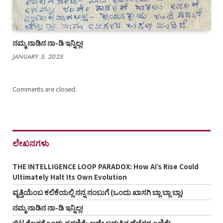
ನಮ್ಮ ನಾಡಿನ ನಾ-ಡಿ ಇನ್ನಿಲ್ಲ!
JANUARY 5, 2025
Comments are closed.
ಲೇಖನಗಳು
THE INTELLIGENCE LOOP PARADOX: How AI’s Rise Could
Ultimately Halt Its Own Evolution
ವೃತ್ತಿಯೆಂಬ ಕಲಿಕೆಯಲ್ಲಿ ನನ್ನ ನಂಬುಗೆ (ಒಂದು ಖಾಸಗಿ ಬ್ಲಾ ಬ್ಲಾ ಬ್ಲಾ)
ನಮ್ಮ ನಾಡಿನ ನಾ-ಡಿ ಇನ್ನಿಲ್ಲ!