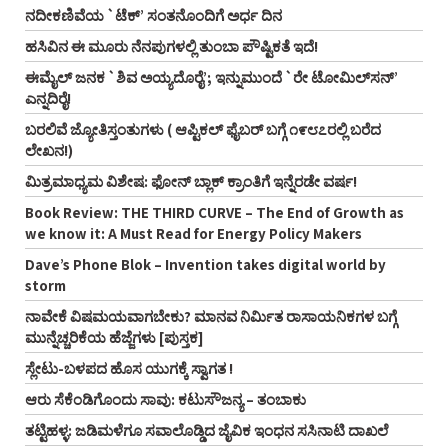
ನದೀಕಣಿವೆಯ `ಟೆಕ್’ ಸಂತನೊಂದಿಗೆ ಅರ್ಧ ದಿನ
ಹಸಿವಿನ ಈ ಮೂರು ನೆನಪುಗಳಲ್ಲಿ ತುಂಬಾ ಪೌಷ್ಟಿಕತೆ ಇದೆ!
ಈಮೈಲ್‌ ಜನಕ `ಶಿವ ಅಯ್ಯದೊರೈ’; ಇನ್ನುಮುಂದೆ `ರೇ ಟೋಮಿಲ್‌ಸನ್‌’
ಎನ್ನದಿರೈ!
ಬರಲಿವೆ ಜ್ಯೋತಿಸ್ತಂತುಗಳು ( ಆಪ್ಟಿಕಲ್‌ ಫೈಬರ್‌ ಬಗ್ಗೆ ೧೯೮೭ರಲ್ಲಿ ಬರೆದ
ಲೇಖನ!)
ಮಿತ್ರಮಾಧ್ಯಮ ವಿಶೇಷ: ಫೋನ್‌ ಬ್ಲಾಕ್‌ ಕ್ರಾಂತಿಗೆ ಇನ್ನೆರಡೇ ವರ್ಷ!
Book Review: THE THIRD CURVE – The End of Growth as
we know it: A Must Read for Energy Policy Makers
Dave’s Phone Blok – Invention takes digital world by
storm
ನಾವೇಕೆ ವಿಷಮಯವಾಗಬೇಕು? ಮಾನವ ನಿರ್ಮಿತ ರಾಸಾಯನಿಕಗಳ ಬಗ್ಗೆ
ಮುನ್ನೆಚ್ಚರಿಕೆಯ ಹೆಜ್ಜೆಗಳು [ಪುಸ್ತಕ]
ಸ್ಲೇಟು-ಬಳಪದ ಹೊಸ ಯುಗಕ್ಕೆ ಸ್ವಾಗತ !
ಆರು ಸೆಕೆಂಡಿಗೊಂದು ಸಾವು: ಕಟುಸೌಜನ್ಯ – ತಂಬಾಕು
ತಟ್ಟಿಹಳ್ಳ: ಜಡಿಮಳೆಗೂ ಸವಾಲೊಡ್ಡಿದ ಜೈವಿಕ ಇಂಧನ ಸಸಿನಾಟಿ ದಾಖಲೆ