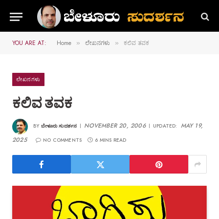
YOU ARE AT:
Home
ಲೇಖನಗಳು
ಕಲಿವ ತವಕ
»
»
ಲೇಖನಗಳು
ಕಲಿವ ತವಕ
NOVEMBER 20, 2006
MAY 19,
BY
ಬೇಳೂರು ಸುದರ್ಶನ
UPDATED:
2025
NO COMMENTS
6 MINS READ