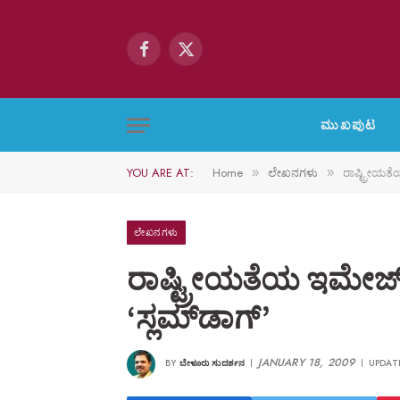
Facebook
X
(Twitter)
ಮುಖಪುಟ
YOU ARE AT:
Home
ಲೇಖನಗಳು
ರಾಷ್ಟ್ರೀಯತೆ
»
»
ಲೇಖನಗಳು
ರಾಷ್ಟ್ರೀಯತೆಯ ಇಮೇಜ್ 
‘ಸ್ಲಮ್‌ಡಾಗ್’
JANUARY 18, 2009
BY
ಬೇಳೂರು ಸುದರ್ಶನ
UPDAT