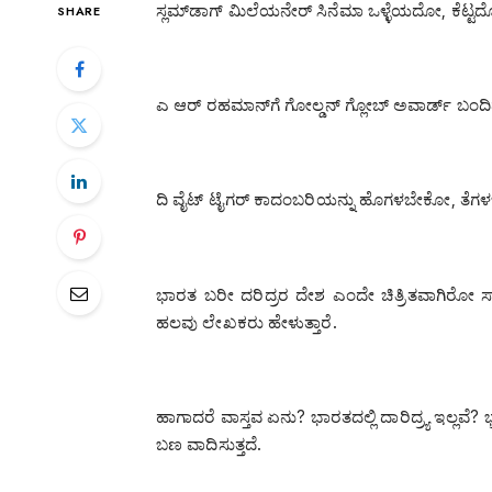
ಸ್ಲಮ್‌ಡಾಗ್ ಮಿಲೆಯನೇರ್ ಸಿನೆಮಾ ಒಳ್ಳೆಯದೋ, ಕೆಟ್ಟದ
SHARE
ಎ ಆರ್ ರಹಮಾನ್‌ಗೆ ಗೋಲ್ಡನ್ ಗ್ಲೋಬ್ ಅವಾರ್ಡ್ ಬಂದ
ದಿ ವೈಟ್ ಟೈಗರ್ ಕಾದಂಬರಿಯನ್ನು ಹೊಗಳಬೇಕೋ, ತೆ
ಭಾರತ ಬರೀ ದರಿದ್ರರ ದೇಶ ಎಂದೇ ಚಿತ್ರಿತವಾಗಿರೋ ಸಾ
ಹಲವು ಲೇಖಕರು ಹೇಳುತ್ತಾರೆ.
ಹಾಗಾದರೆ ವಾಸ್ತವ ಏನು? ಭಾರತದಲ್ಲಿ ದಾರಿದ್ರ್ಯ ಇಲ್ಲವೆ? ಭ
ಬಣ ವಾದಿಸುತ್ತದೆ.