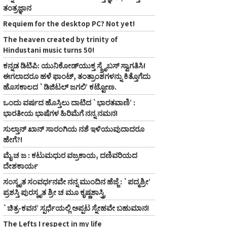
ತಂತ್ರಜ್ಞಾನ
Requiem for the desktop PC? Not yet!
The heaven created by trinity of
Hindustani music turns 50!
ಕನ್ನಡ ಡಿಟಿಪಿ: ಯುನಿಕೋಡ್‌ಯುಕ್ತ ಸ್ಕ್ರೈಬಸ್‌ ಸ್ವಾಗತಿಸಿ!
ಈಗಲಾದರೂ ಹಳೆ ಫಾಂಟ್‌, ತಂತ್ರಾಂಶಗಳನ್ನು ಕಿತ್ತೊಗೆದು
ಹೊಸಕಾಲದ `ಡಿಜಿಟಲ್‌ ಜಗಲಿ’ ಕಟ್ಟೋಣ.
ಒಂದು ವರ್ಷದ ಹೊಸ್ತಿಲು ದಾಟಿದ `ಭಾರತವಾಣಿ’ :
ಭಾರತೀಯ ಭಾಷೆಗಳ ಹಿರಿಮೆಗೆ ನನ್ನ ನಮನ!
ಸುಲ್ತಾನ್‌ ಖಾನ್‌ ಸಾರಂಗಿಯ ನಶೆ ಇಳಿಯುವುದಾದರೂ
ಹೇಗೆ?!
ಮೈ ಚ ಜ : ಕಟುಮಧುರ ವಜ್ರಕಾಯ, ದಣಿವರಿಯದ
ದೇಶಕಾರ್ಯ
ಸಂಸ್ಕೃತ ಸಂವರ್ಧನವೇ ನನ್ನ ಮುಂದಿನ ಹೆಜ್ಜೆ : `ಪದ್ಮಶ್ರೀ’
ಪ್ರಶಸ್ತಿ ಪುರಸ್ಕೃತ ಶ್ರೀ ಚ ಮೂ ಕೃಷ್ಣಶಾಸ್ತ್ರಿ
`ಚಿತ್ರ-ಕವನ’ ಸ್ಪರ್ಧೆಯಲ್ಲಿ ಅಪ್ಪಟ ಸ್ನೇಹವೇ ಬಹುಮಾನ!
The Lefts I respect in my life