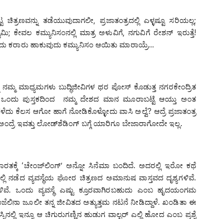
ಟ ಚಿತ್ರಣವನ್ನು ತಡೆಯುವುದಾಗಲೀ, ಪ್ರಜಾತಂತ್ರದಲ್ಲಿ ಎಳ್ಳಷ್ಟೂ ಸರಿಯಲ್ಲ;
ಸ್ವಾಮಿ; ಕೇವಲ ಕಮ್ಯುನಿಸಂನಲ್ಲಿ ಮಾತ್ರ ಅಳುವಿಗೆ, ನಗುವಿಗೆ ರೇಶನ್ ಇರುತ್ತೆ!
ದು ಕರಾರು ಹಾಕುವುದು ಕಮ್ಯುನಿಸಂ ಆಯಿತು ಮಾರಾಯ್ರೆ…
 ನಮ್ಮ ಮಾಧ್ಯಮಗಳು ಬುದ್ಧಿಜೀವಿಗಳ ಥರ ಪೋಸ್ ಕೊಡುತ್ತ ನಗರಕೇಂದ್ರಿತ
ಂದ, ಒಂದು ಪುಸ್ತಕದಿಂದ ನಮ್ಮ ದೇಶದ ಮಾನ ಮೂರಾಬಟ್ಟೆ ಆಯ್ತು ಅಂತ
ೆದು ಕೆಲಸ ಆಗೋ ಹಾಗೆ ನೋಡಿಕೊಳ್ಳೋದು ವಾಸಿ ಅಲ್ವೆ? ಆದ್ರೆ ಪ್ರಜಾತಂತ್ರ
ಅಂದ್ರೆ ಇವತ್ತು ಲೋಡ್‌ಶೆಡಿಂಗ್ ಬಗ್ಗೆ ಯಾರಿಗೂ ಬೇಜಾರಾಗೋದೇ ಇಲ್ಲ.
ತಕ್ಕೆ ‘ಚೇಂಜ್‌ಲಿಂಗ್’ ಅನ್ನೋ ಸಿನೆಮಾ ಬಂದಿದೆ. ಅದರಲ್ಲಿ ಇರೋ ಕಥೆ
ಲ್ಲಿ ನಡೆದ ವ್ಯವಸ್ಥೆಯ ಘೋರ ಚಿತ್ರಣದ ಅಮಾನುಷ ವಾಸ್ತವದ ದೃಶ್ಯಗಳಿವೆ.
ಳಿವೆ. ಒಂದು ವ್ಯವಸ್ಥೆ ಎಷ್ಟು ಕ್ರೂರವಾಗಿರಬಹುದು ಎಂಬ ಹೃದಯಂಗಮ
ಜೆಲಿನಾ ಜೂಲೀ ತನ್ನ ಜೀವಿತದ ಅತ್ಯುತ್ತಮ ನಟನೆ ನೀಡಿದ್ದಾಳೆ. ಖಂಡಿತಾ ಈ
ನಲ್ಲಿ ಇನ್ನೂ ಆ ಚಿಗುರುಗಣ್ಣಿನ ಹುಡುಗ ವಾಲ್ಟರ್ ಎಲ್ಲಿ ಹೋದ ಎಂಬ ಪ್ರಶ್ನೆ