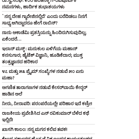
ರಾ.ಸ್ವ.ಸಂಘ: ೯೦ರ ಹಿರಿತನಕ್ಕೆ ಗೌರವಪೂರ್ವಕ
ನಮನಗಳು, ಹಾರ್ದಿಕ ಶುಭಾಶಯಗಳು
`ನನ್ನ ದೇಹ ಗ್ಯಾರೇಜಿನಲ್ಲಿದೆ’ ಎಂದು ಬರೆದಿಡಲು ನಿನಗೆ
ಸಾಧ್ಯ ಆಗಿದ್ದಾದರೂ ಹೇಗೆ ರಾಬಿನ್‌?
ನಾನು ಅಕಾಡೆಮಿ ಪ್ರಶಸ್ತಿಯನ್ನು ಹಿಂದಿರುಗಿಸುವುದಿಲ್ಲ;
ಏಕೆಂದರೆ…
ಇಲಾನ್ ಮಸ್ಕ್ : ಮನುಕುಲ ಏಳಿಗೆಯ ಮಹಾನ್
ಕನಸುಗಾರ; ಹೈಟೆಕ್ ವಿಜ್ಞಾನಿ, ಹೂಡಿಕೆದಾರ; ಮುಕ್ತ
ತಂತ್ರಜ್ಞಾನದ ಹರಿಕಾರ
೪೭ ಮತ್ತು ೫೩ ಪ್ರೈಮ್‌ ಸಂಖ್ಯೆಗಳ ನಡುವೆ ೫೦ ಏನು
ಮಹಾ?
ಅಗಣಿತ ತಾರಾಗಣಗಳ ನಡುವೆ ಕೇಸರ್‌ಬಾಯಿ ಕೇರ್‍ಕರ್‌
ಹಾಡಿನ ಅಲೆ
ನೀರು, ನೀರಾವರಿ: ಪರಂಪರೆಯಲ್ಲೇ ಪರಿಹಾರ ಇದೆ ಕಣ್ರೀ!
ರಾಜಕೀಯ ಪ್ರವೇಶಿಸಿದ ಎನ್‌ ರವಿಕುಮಾರ್‌ ಬೆಳೆದ ಕಥೆ
ಇಲ್ಲಿದೆ!
ಖಾಸಗಿ ಕಾಲಂ: ನನ್ನ ಮಗನ ಕಲಿವ ತವಕ!
ಕೇಂದ್ರ ಸರ್ಕಾರದ ಹೊಸ ಜೈವಿಕ ಇಂಧನ ಕಾರ್ಯತಂಡದ