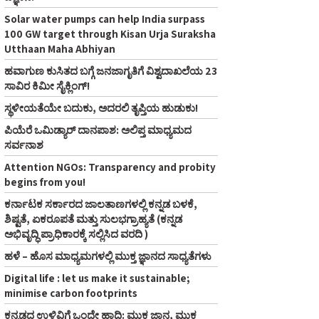
Solar water pumps can help India surpass
100 GW target through Kisan Urja Suraksha
Utthaan Maha Abhiyan
ಹವಾಗುಣ ಕುಸಿತದ ಬಗ್ಗೆ ಜನಜಾಗೃತಿಗೆ ವಿಶ್ವದಾಖಲೆಯ 23
ಸಾವಿರ ಕಿಮೀ ಸೈಕ್ಲಿಂಗ್‌!
ಸ್ಥಳೀಯತೆಯೇ ಬದುಕು, ಅದರಲಿ ತೃಪ್ತಿಯ ಹುಡುಕು!
ಪಿಯೆರೆ ಒಮಿಡ್ಯಾರ್ ದಾನಪಾಶ: ಅಲಿಪ್ತ ಮಾಧ್ಯಮದ
ಸರ್ವನಾಶ
Attention NGOs: Transparency and probity
begins from you!
ಕರ್ನಾಟಕ ಸರ್ಕಾರದ ಜಾಲತಾಣಗಳಲ್ಲಿ ಕನ್ನಡ ಬಳಕೆ,
ಶಿಷ್ಟತೆ, ಏಕರೂಪತೆ ಮತ್ತು ಸುಲಭಗ್ರಾಹ್ಯತೆ (ಕನ್ನಡ
ಅಭಿವೃದ್ಧಿ ಪ್ರಾಧಿಕಾರಕ್ಕೆ ಸಲ್ಲಿಸಿದ ವರದಿ )
ಹಳೆ – ಹೊಸ ಮಾಧ್ಯಮಗಳಲ್ಲಿ ಮುಕ್ತ ಜ್ಞಾನದ ಸಾಧ್ಯತೆಗಳು
Digital life : let us make it sustainable;
minimise carbon footprints
ಕನ್ನಡದ ಉಳಿವಿಗೆ ಒಂದೇ ಹಾದಿ: ಮುಕ್ತ ಜ್ಞಾನ, ಮುಕ್ತ