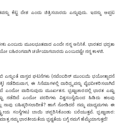
ವನ್ನು ಕೆಟ್ಟ ದೇಶ ಎಂದು ಚಿತ್ರಿಸಬಾರದು ಎನ್ನುವುದು. ಇದನ್ನು ಅಪ್ಪಟ
ಬೇಕು ಎಂಬುದು ಮೂಲಭೂತವಾದ ಎಂದೇ ನನ್ನ ಅನಿಸಿಕೆ. ಭಾರತದ ಭದ್ರತಾ
ಗ್ಗೆಯೋ ಬಹಿರಂಗವಾಗಿ ಚರ್ಚೆಯಾಗಬಾರದು ಎಂಬುದಷ್ಟೇ ನನ್ನ ಕಾಳಜಿ.
ಜುಬಿ ಎನ್ನುಂತೆ ವಾಸ್ತವ ಘಟನೆಗಳು (ನವೆಂಬರಿನ್ ಮುಂಬಯಿ ಭಯೋತ್ಪಾದನೆ
ಕಿ) ನಡೆದಿರುವಾಗ, ಈ ಸಿನೆಮಾಗಳಲ್ಲಿ ದಾರಿದ್ರ್ಯವನ್ನು ವೈಭವೀಕರಿಸಲಾಗಿದೆ
ದೆ ಎಂದೋ ವಾದಿಸುವುದು ಮೂರ್ಖತನ. ಭ್ರಷ್ಟಾಚಾರದಲ್ಲಿ ಭಾರತ ಎಷ್ಟು
ಷ್ಟು ನಡೆದಿದೆ ಎಂದೋ ವರದಿಗಳು ವಿಶ್ವಸಂಸ್ಥೆಯಿಂದ ಹಿಡಿದು ಹಲವು
ನ್ನೆಲ್ಲ ನಾವು ಬಹಿಷ್ಕರಿಸಲಾದೀತೆ? ಹಾಗೆ ನೋಡಿದರೆ ನಮ್ಮ ಮಾಧ್ಯಮಗಳು ಈ
ರೀಯ ಸಂಸ್ಥೆಗಳು) ಬಾಯಿ ಚಪ್ಪರಿಸಿಕೊಂಡು ಬರೆಯುತ್ತವೆ. ಭ್ರಷ್ಟಾಚಾರ:
ಗ ಮಾತ್ರ ನಮ್ಮ ಭಾರತೀಯತೆಯ ಭ್ರಷ್ಟತೆಯ ಬಗ್ಗೆ ನಮಗೆ ಹೆಮ್ಮೆಯಾಗುತ್ತದೆ!