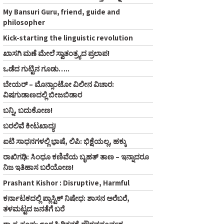
My Bansuri Guru, friend, guide and
philosopher
Kick-starting the linguistic revolution
ಖಾಸಗಿ ಮಣೆ ಮೇಲೆ ಸ್ವಾತಂತ್ರ್ಯದ ಪ್ರಲಾಪ!
ಒಡೆದ ಗುಟ್ಟಿನ ಗೂಡು…..
ಬೇಯರ್ – ಮೊನ್ಸಾಂಟೋ ವಿಲೀನ ವಿಚಾರ:
ವಿಷಗುಡಾಣದಲ್ಲಿ ಬೀಜಬಿಡಾರ
ಬನ್ನಿ, ಬದುಕೋಣ!
ಬರಲಿವೆ ಕೀಟಖಾದ್ಯ!
ಐಟಿ ಸಾಧನಗಳಲ್ಲಿ ಭಾ಼ಷೆ, ಲಿಪಿ: ಭಿಕ್ಷೆಯಲ್ಲ, ಹಕ್ಕು
ರಾಖಿಗಢಿ: ಸಿಂಧೂ ಕಣಿವೆಯ ಬೃಹತ್ ತಾಣ – ಇನ್ನಾದರೂ
ನಿಜ ಇತಿಹಾಸ ಬರೆಯೋಣ!
Prashant Kishor : Disruptive, Harmful
ಕರ್ನಾಟಕದಲ್ಲಿ ಪ್ಲಾಸ್ಟಿಕ್‌ ನಿಷೇಧ: ಶಾಸನ ಅರೆಬರೆ,
ತಳಮಟ್ಟದ ಜನತೆಗೆ ಬರೆ