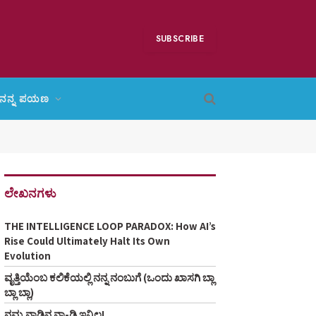
SUBSCRIBE
ನನ್ನ ಪಯಣ
ಲೇಖನಗಳು
THE INTELLIGENCE LOOP PARADOX: How AI’s
Rise Could Ultimately Halt Its Own
Evolution
ವೃತ್ತಿಯೆಂಬ ಕಲಿಕೆಯಲ್ಲಿ ನನ್ನ ನಂಬುಗೆ (ಒಂದು ಖಾಸಗಿ ಬ್ಲಾ
ಬ್ಲಾ ಬ್ಲಾ)
ನಮ್ಮ ನಾಡಿನ ನಾ-ಡಿ ಇನ್ನಿಲ್ಲ!