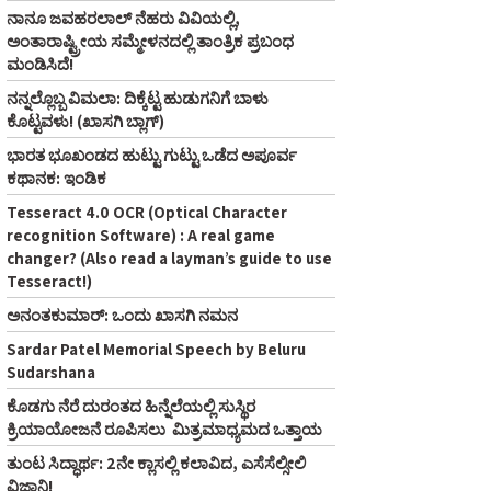
ನಾನೂ ಜವಹರಲಾಲ್‌ ನೆಹರು ವಿವಿಯಲ್ಲಿ,
ಅಂತಾರಾಷ್ಟ್ರೀಯ ಸಮ್ಮೇಳನದಲ್ಲಿ ತಾಂತ್ರಿಕ ಪ್ರಬಂಧ
ಮಂಡಿಸಿದೆ!
ನನ್ನಲ್ಲೊಬ್ಬ ವಿಮಲಾ: ದಿಕ್ಕೆಟ್ಟ ಹುಡುಗನಿಗೆ ಬಾಳು
ಕೊಟ್ಟವಳು! (ಖಾಸಗಿ ಬ್ಲಾಗ್‌)
ಭಾರತ ಭೂಖಂಡದ ಹುಟ್ಟು ಗುಟ್ಟು ಒಡೆದ ಅಪೂರ್ವ
ಕಥಾನಕ: ಇಂಡಿಕ
Tesseract 4.0 OCR (Optical Character
recognition Software) : A real game
changer? (Also read a layman’s guide to use
Tesseract!)
ಅನಂತಕುಮಾರ್‌: ಒಂದು ಖಾಸಗಿ ನಮನ
Sardar Patel Memorial Speech by Beluru
Sudarshana
ಕೊಡಗು ನೆರೆ ದುರಂತದ ಹಿನ್ನೆಲೆಯಲ್ಲಿ ಸುಸ್ಥಿರ
ಕ್ರಿಯಾಯೋಜನೆ ರೂಪಿಸಲು ಮಿತ್ರಮಾಧ್ಯಮದ ಒತ್ತಾಯ
ತುಂಟ ಸಿದ್ಧಾರ್ಥ: 2ನೇ ಕ್ಲಾಸಲ್ಲಿ ಕಲಾವಿದ, ಎಸೆಸೆಲ್ಸೀಲಿ
ವಿಜ್ಞಾನಿ!