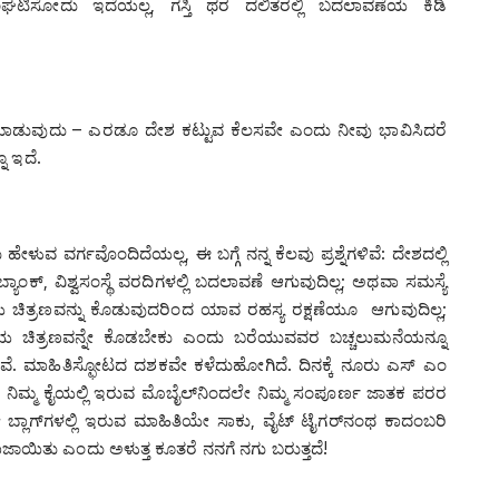
ಘಟಿಸೋದು ಇದೆಯಲ್ಲ, ಗಸ್ತಿ ಥರ ದಲಿತರಲ್ಲಿ ಬದಲಾವಣೆಯ ಕಿಡಿ
ಲಸ ಮಾಡುವುದು – ಎರಡೂ ದೇಶ ಕಟ್ಟುವ ಕೆಲಸವೇ ಎಂದು ನೀವು ಭಾವಿಸಿದರೆ
ನೂ ಇದೆ.
ಳುವ ವರ್ಗವೊಂದಿದೆಯಲ್ಲ, ಈ ಬಗ್ಗೆ ನನ್ನ ಕೆಲವು ಪ್ರಶ್ನೆಗಳಿವೆ: ದೇಶದಲ್ಲಿ
್ಯಾಂಕ್, ವಿಶ್ವಸಂಸ್ಥೆ ವರದಿಗಳಲ್ಲಿ ಬದಲಾವಣೆ ಆಗುವುದಿಲ್ಲ; ಅಥವಾ ಸಮಸ್ಯೆ
ಯ ಚಿತ್ರಣವನ್ನು ಕೊಡುವುದರಿಂದ ಯಾವ ರಹಸ್ಯ ರಕ್ಷಣೆಯೂ ಆಗುವುದಿಲ್ಲ;
ಳ್ಳೆಯ ಚಿತ್ರಣವನ್ನೇ ಕೊಡಬೇಕು ಎಂದು ಬರೆಯುವವರ ಬಚ್ಚಲುಮನೆಯನ್ನೂ
 ಇವೆ. ಮಾಹಿತಿಸ್ಫೋಟದ ದಶಕವೇ ಕಳೆದುಹೋಗಿದೆ. ದಿನಕ್ಕೆ ನೂರು ಎಸ್ ಎಂ
ೆ. ನಿಮ್ಮ ಕೈಯಲ್ಲಿ ಇರುವ ಮೊಬೈಲ್‌ನಿಂದಲೇ ನಿಮ್ಮ ಸಂಪೂರ್ಣ ಜಾತಕ ಪರರ
ರೋ ಬ್ಲಾಗ್‌ಗಳಲ್ಲಿ ಇರುವ ಮಾಹಿತಿಯೇ ಸಾಕು, ವೈಟ್ ಟೈಗರ್‌ನಂಥ ಕಾದಂಬರಿ
ಾಯಿತು ಎಂದು ಅಳುತ್ತ ಕೂತರೆ ನನಗೆ ನಗು ಬರುತ್ತದೆ!