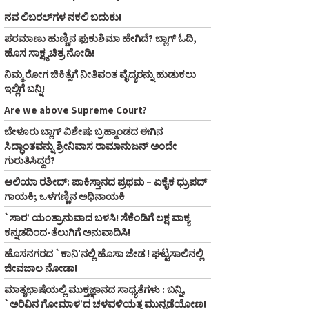
ನವ ಲಿಬರಲ್‌ಗಳ ನಕಲಿ ಬದುಕು!
ಪರಮಾಣು ಹುಣ್ಣಿನ ಫುಕುಶಿಮಾ ಹೇಗಿದೆ? ಬ್ಲಾಗ್‌ ಓದಿ,
ಹೊಸ ಸಾಕ್ಷ್ಯಚಿತ್ರ ನೋಡಿ!
ನಿಮ್ಮ ರೋಗ ಚಿಕಿತ್ಸೆಗೆ ನೀತಿವಂತ ವೈದ್ಯರನ್ನು ಹುಡುಕಲು
ಇಲ್ಲಿಗೆ ಬನ್ನಿ!
Are we above Supreme Court?
ಬೇಳೂರು ಬ್ಲಾಗ್‌ ವಿಶೇಷ: ಬ್ರಹ್ಮಾಂಡದ ಈಗಿನ
ಸಿದ್ಧಾಂತವನ್ನು ಶ್ರೀನಿವಾಸ ರಾಮಾನುಜನ್‌ ಅಂದೇ
ಗುರುತಿಸಿದ್ದರೆ?
ಆಲಿಯಾ ರಶೀದ್‌: ಪಾಕಿಸ್ತಾನದ ಪ್ರಥಮ – ಏಕೈಕ ಧ್ರುಪದ್‌
ಗಾಯಕಿ; ಒಳಗಣ್ಣಿನ ಅಧಿನಾಯಕಿ
`ಸಾರ’ ಯಂತ್ರಾನುವಾದ ಬಳಸಿ! ಸೆಕೆಂಡಿಗೆ ಲಕ್ಷ ವಾಕ್ಯ
ಕನ್ನಡದಿಂದ-ತೆಲುಗಿಗೆ ಅನುವಾದಿಸಿ!
ಹೊಸನಗರದ `ಕಾನಿ’ನಲ್ಲಿ ಹೊಸಾ ಜೇಡ ! ಘಟ್ಟಸಾಲಿನಲ್ಲಿ
ಜೀವಜಾಲ ನೋಡಾ!
ಮಾತೃಭಾಷೆಯಲ್ಲಿ ಮುಕ್ತಜ್ಞಾನದ ಸಾಧ್ಯತೆಗಳು : ಬನ್ನಿ,
`ಅರಿವಿನ ಗೋಮಾಳ’ದ ಚಳವಳಿಯತ್ತ ಮುನ್ನಡೆಯೋಣ!