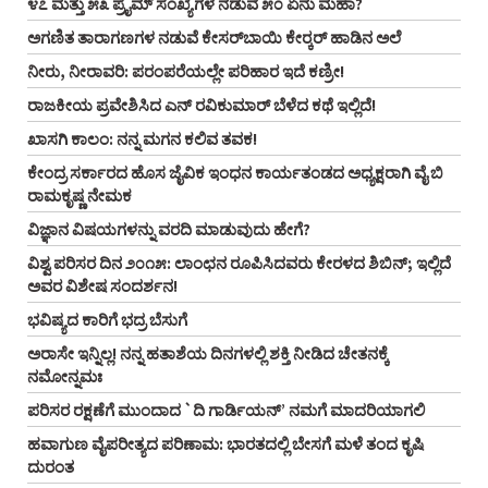
೪೭ ಮತ್ತು ೫೩ ಪ್ರೈಮ್‌ ಸಂಖ್ಯೆಗಳ ನಡುವೆ ೫೦ ಏನು ಮಹಾ?
ಅಗಣಿತ ತಾರಾಗಣಗಳ ನಡುವೆ ಕೇಸರ್‌ಬಾಯಿ ಕೇರ್‍ಕರ್‌ ಹಾಡಿನ ಅಲೆ
ನೀರು, ನೀರಾವರಿ: ಪರಂಪರೆಯಲ್ಲೇ ಪರಿಹಾರ ಇದೆ ಕಣ್ರೀ!
ರಾಜಕೀಯ ಪ್ರವೇಶಿಸಿದ ಎನ್‌ ರವಿಕುಮಾರ್‌ ಬೆಳೆದ ಕಥೆ ಇಲ್ಲಿದೆ!
ಖಾಸಗಿ ಕಾಲಂ: ನನ್ನ ಮಗನ ಕಲಿವ ತವಕ!
ಕೇಂದ್ರ ಸರ್ಕಾರದ ಹೊಸ ಜೈವಿಕ ಇಂಧನ ಕಾರ್ಯತಂಡದ ಅಧ್ಯಕ್ಷರಾಗಿ ವೈ ಬಿ
ರಾಮಕೃಷ್ಣ ನೇಮಕ
ವಿಜ್ಞಾನ ವಿಷಯಗಳನ್ನು ವರದಿ ಮಾಡುವುದು ಹೇಗೆ?
ವಿಶ್ವ ಪರಿಸರ ದಿನ ೨೦೧೫: ಲಾಂಛನ ರೂಪಿಸಿದವರು ಕೇರಳದ ಶಿಬಿನ್‌; ಇಲ್ಲಿದೆ
ಅವರ ವಿಶೇಷ ಸಂದರ್ಶನ!
ಭವಿಷ್ಯದ ಕಾರಿಗೆ ಭದ್ರ ಬೆಸುಗೆ
ಅರಾಸೇ ಇನ್ನಿಲ್ಲ! ನನ್ನ ಹತಾಶೆಯ ದಿನಗಳಲ್ಲಿ ಶಕ್ತಿ ನೀಡಿದ ಚೇತನಕ್ಕೆ
ನಮೋನ್ನಮಃ
ಪರಿಸರ ರಕ್ಷಣೆಗೆ ಮುಂದಾದ `ದಿ ಗಾರ್ಡಿಯನ್‌’ ನಮಗೆ ಮಾದರಿಯಾಗಲಿ
ಹವಾಗುಣ ವೈಪರೀತ್ಯದ ಪರಿಣಾಮ: ಭಾರತದಲ್ಲಿ ಬೇಸಗೆ ಮಳೆ ತಂದ ಕೃಷಿ
ದುರಂತ