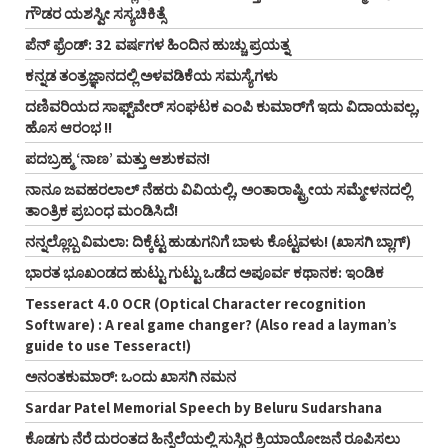
ಗೌಡರ ಯಶಸ್ವೀ ಸಸ್ಯಚಿಕಿತ್ಸೆ
ಪೆನ್‌ ಫ್ರೆಂಡ್‌: 32 ವರ್ಷಗಳ ಹಿಂದಿನ ಹುಚ್ಚು ಪ್ರಯತ್ನ
ಕನ್ನಡ ತಂತ್ರಜ್ಞಾನದಲ್ಲಿ ಅಳವಡಿಕೆಯ ಸಮಸ್ಯೆಗಳು
ದಣಿವರಿಯದ ಸಾಫ್ಟ್‌ವೇರ್‌ ಸಂಘಟಕ ಎಂಪಿ ಕುಮಾರ್‌ಗೆ ಇದು ವಿದಾಯವಲ್ಲ,
ಹೊಸ ಆರಂಭ !!
ಪದಬ್ರಹ್ಮ ‘ನಾಣ’ ಮತ್ತು ಆಶುಕವನ!
ನಾನೂ ಜವಹರಲಾಲ್‌ ನೆಹರು ವಿವಿಯಲ್ಲಿ, ಅಂತಾರಾಷ್ಟ್ರೀಯ ಸಮ್ಮೇಳನದಲ್ಲಿ
ತಾಂತ್ರಿಕ ಪ್ರಬಂಧ ಮಂಡಿಸಿದೆ!
ನನ್ನಲ್ಲೊಬ್ಬ ವಿಮಲಾ: ದಿಕ್ಕೆಟ್ಟ ಹುಡುಗನಿಗೆ ಬಾಳು ಕೊಟ್ಟವಳು! (ಖಾಸಗಿ ಬ್ಲಾಗ್‌)
ಭಾರತ ಭೂಖಂಡದ ಹುಟ್ಟು ಗುಟ್ಟು ಒಡೆದ ಅಪೂರ್ವ ಕಥಾನಕ: ಇಂಡಿಕ
Tesseract 4.0 OCR (Optical Character recognition
Software) : A real game changer? (Also read a layman’s
guide to use Tesseract!)
ಅನಂತಕುಮಾರ್‌: ಒಂದು ಖಾಸಗಿ ನಮನ
Sardar Patel Memorial Speech by Beluru Sudarshana
ಕೊಡಗು ನೆರೆ ದುರಂತದ ಹಿನ್ನೆಲೆಯಲ್ಲಿ ಸುಸ್ಥಿರ ಕ್ರಿಯಾಯೋಜನೆ ರೂಪಿಸಲು