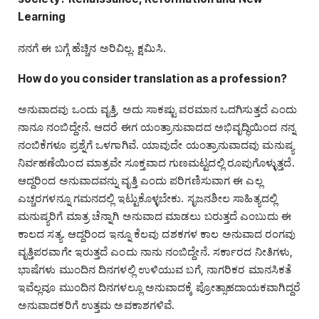
Learning
ನನಗೆ ಈ ಬಗ್ಗೆ ಹೆಚ್ಚಿನ ಅರಿವಿಲ್ಲ. ಕ್ಷಮಿಸಿ.
How do you consider translation as a profession?
ಅನುವಾದವು ಒಂದು ವೃತ್ತಿ, ಅದು ಸಾಕಷ್ಟು ವರಮಾನ ಒದಗಿಸುತ್ತದೆ ಎಂದು
ನಾನೂ ನಂಬಿದ್ದೇನೆ. ಆದರೆ ಈಗ ಯಂತ್ರಾನುವಾದದ ಅಭಿವೃದ್ಧಿಯಿಂದ ನನ್ನ
ನಂಬಿಕೆಗಳೂ ಪ್ರಶ್ನೆಗೆ ಒಳಗಾಗಿವೆ. ಯಾವುದೇ ಯಂತ್ರಾನುವಾದವು ಮನುಷ್ಯ
ನಿರ್ವಹಣೆಯಿಂದ ಮಾತ್ರವೇ ಸೂಕ್ತವಾದ ಗುಣಮಟ್ಟದಲ್ಲಿ ರೂಪುಗೊಳ್ಳುತ್ತದೆ.
ಆದ್ದರಿಂದ ಅನುವಾದವನ್ನು ವೃತ್ತಿ ಎಂದು ಪರಿಗಣಿಸುವಾಗ ಈ ಎಲ್ಲ
ಎಚ್ಚರಗಳನ್ನೂ ಗಮನದಲ್ಲಿ ಇಟ್ಟುಕೊಳ್ಳಬೇಕು. ಸೃಜನಶೀಲ ಸಾಹಿತ್ಯದಲ್ಲಿ
ಮನುಷ್ಯರಿಗೆ ಮಾತ್ರ ಚೆನ್ನಾಗಿ ಅನುವಾದ ಮಾಡಲು ಬರುತ್ತದೆ ಎಂಬುದು ಈ
ಕಾಲದ ಸತ್ಯ. ಆದ್ದರಿಂದ ಇನ್ನೂ ಕೆಲವು ದಶಕಗಳ ಕಾಲ ಅನುವಾದ ರಂಗವು
ವೃತ್ತಿಪರವಾಗೇ ಇರುತ್ತದೆ ಎಂದು ನಾನು ನಂಬಿದ್ದೇನೆ. ಸರ್ಕಾರದ ನೀತಿಗಳು,
ಭಾಷೆಗಳು ಮುಂದಿನ ದಿನಗಳಲ್ಲಿ ಉಳಿಯುವ ಬಗೆ, ನಾಗರಿಕರ ಮಾನಸಿಕತೆ
ಇವೆಲ್ಲವೂ ಮುಂದಿನ ದಿನಗಳಲ್ಲೂ ಅನುವಾದಕ್ಕೆ ಪ್ರೋತ್ಸಾಹದಾಯಕವಾಗಿದ್ದರೆ
ಅನುವಾದಕರಿಗೆ ಉತ್ತಮ ಅವಕಾಶಗಳಿವೆ.