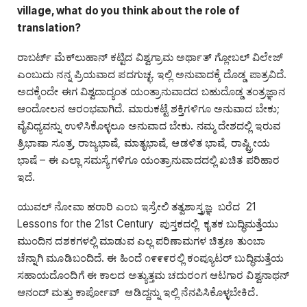
village, what do you think about the role of
translation?
ರಾಬರ್ಟ್‌ ಮೆಕ್‌ಲುಹಾನ್‌ ಕಟ್ಟಿದ ವಿಶ್ವಗ್ರಾಮ ಅರ್ಥಾತ್‌ ಗ್ಲೋಬಲ್‌ ವಿಲೇಜ್‌
ಎಂಬುದು ನನ್ನ ಪ್ರಿಯವಾದ ಪದಗುಚ್ಛ. ಇಲ್ಲಿ ಅನುವಾದಕ್ಕೆ ದೊಡ್ಡ ಪಾತ್ರವಿದೆ.
ಅದಕ್ಕೆಂದೇ ಈಗ ವಿಶ್ವದಾದ್ಯಂತ ಯಂತ್ರಾನುವಾದದ ಬಹುದೊಡ್ಡ ತಂತ್ರಜ್ಞಾನ
ಆಂದೋಲನ ಆರಂಭವಾಗಿದೆ. ಮಾರುಕಟ್ಟೆ ಶಕ್ತಿಗಳಿಗೂ ಅನುವಾದ ಬೇಕು;
ವೈವಿಧ್ಯವನ್ನು ಉಳಿಸಿಕೊಳ್ಳಲೂ ಅನುವಾದ ಬೇಕು. ನಮ್ಮ ದೇಶದಲ್ಲಿ ಇರುವ
ತ್ರಿಭಾಷಾ ಸೂತ್ರ, ರಾಜ್ಯಭಾಷೆ, ಮಾತೃಭಾಷೆ, ಆಡಳಿತ ಭಾಷೆ, ರಾಷ್ಟ್ರೀಯ
ಭಾಷೆ – ಈ ಎಲ್ಲಾ ಸಮಸ್ಯೆಗಳಿಗೂ ಯಂತ್ರಾನುವಾದದಲ್ಲಿ ಖಚಿತ ಪರಿಹಾರ
ಇದೆ.
ಯುವಲ್‌ ನೋವಾ ಹರಾರಿ ಎಂಬ ಇಸ್ರೇಲಿ ತತ್ವಶಾಸ್ತ್ರಜ್ಞ ಬರೆದ 21
Lessons for the 21st Century ಪುಸ್ತಕದಲ್ಲಿ ಕೃತಕ ಬುದ್ಧಿಮತ್ತೆಯು
ಮುಂದಿನ ದಶಕಗಳಲ್ಲಿ ಮಾಡುವ ಎಲ್ಲ ಪರಿಣಾಮಗಳ ಚಿತ್ರಣ ತುಂಬಾ
ಚೆನ್ನಾಗಿ ಮೂಡಿಬಂದಿದೆ. ಈ ಹಿಂದೆ ೧೯೯೯ರಲ್ಲಿ ಕಂಪ್ಯೂಟರ್‌ ಬುದ್ಧಿಮತ್ತೆಯ
ಸಹಾಯದೊಂದಿಗೆ ಈ ಕಾಲದ ಅತ್ಯುತ್ತಮ ಚದುರಂಗ ಆಟಗಾರ ವಿಶ್ವನಾಥನ್‌
ಆನಂದ್‌ ಮತ್ತು ಕಾರ್ಪೋವ್‌ ಆಡಿದ್ದನ್ನು ಇಲ್ಲಿ ನೆನಪಿಸಿಕೊಳ್ಳಬೇಕಿದೆ.