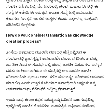
ಪ್ರಚಾರ ಮಾಡುತ್ತಿವೆ. ಇಂತಹ ಸಂಸ್ಥೆಗಳನ್ನು ಅತ್ಯಂತ ಜಾಗರೂಕವಾಗಿ ನೋಡಿ
ಸಂಪರ್ಕಿಸಬೇಕು. ದಿಲ್ಲಿ, ಬೆಂಗಳೂರಿನಲ್ಲಿ, ಹಲವು ಮಹಾನಗರಗಳಲ್ಲಿ ಈ
ಸಂಸ್ಥೆಗಳ ಕಚೇರಿಗಳು ಇರುತ್ತವೆ. ಅಂತಹ ಸಂಸ್ಥೆಗಳಲ್ಲಿ ಅನುವಾದದ
ಕೆಲಸಗಳು ಸಿಗುತ್ತವೆ. ಇಂತಹ ಸಂಸ್ಥೆಗಳ ಕರಾರು ಪತ್ರಗಳನ್ನು ಸೂಕ್ರವಾಗಿ
ಪರಿಶೀಲಿಸಿಕೊಳ್ಳಬೇಕು.
How do you consider translation as knowledge
creation process?
೨೧ನೆಯ ಶತಮಾನದ ಮೂರನೇ ದಶಕದಲ್ಲಿ ಹೆಜ್ಜೆ ಇಟ್ಟಿರುವ ಈ
ಸಂದರ್ಭದಲ್ಲಿ ಜ್ಞಾನ ಸೃಷ್ಟಿಗೆ ಅನುವಾದವೇ ಮೂಲ. ನಗರೀಕರಣ ಮತ್ತು
ಜಾಗತೀಕರಣದ ಈ ಸಂದರ್ಭದಲ್ಲಿ, ಹಲವು ಜಾಗತಿಕ ವಿಷಯಗಳು ಪರಸ್ಪರ
ಬೆರೆತು ಸಂಕೀರ್ಣವಾಗಿರುವ ಈ ಹೊತ್ತಿನಲ್ಲಿ ಅನುವಾದವೇ ಜಾಗತಿಕ
ಸೌಹಾರ್ದತೆಯ ಪ್ರಮುಖ ಅಂಶ. ಕಳೆದ ವರ್ಷವಷ್ಟೇ ಸರಿಯಾದ ಅನುವಾದ
ಮಾಡಲಿಲ್ಲ ಎಂದು ಉತ್ತರ ಕೊರಿಯಾದ ಸರ್ವಾಧಿಕಾರಿ ಅಧ್ಯಕ್ಷನು ತನ್ನ
ಅನುವಾದಕಿಯನ್ನು ಸೆರೆಮನೆಗೆ ಅಟ್ಟಿದ್ದು ನೆನಪಾಗುತ್ತಿದೆ.
ಇಂದು ನಾವು ಕೇವಲ ಕನ್ನಡ ಸಾಹಿತ್ಯವನ್ನು ಓದಿದರೆ ಸಾಕಾಗುವುದಿಲ್ಲ.
ಇಂಗ್ಲಿಶಿನಲ್ಲಿ ನಾಗತಿಕ ಚಿಂತನೆಗಳು ಮೂಡುತ್ತಿವೆ. ಆಫ್ರಿಕಾದ ನೆಲದಿಂದ,