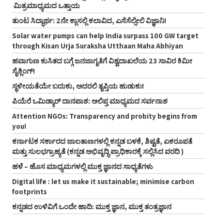
ಮಿತ್ರಮಾಧ್ಯಮದ ಒತ್ತಾಯ
ತುಂಟ ಸಿದ್ಧಾರ್ಥ: 2ನೇ ಕ್ಲಾಸಲ್ಲಿ ಕಲಾವಿದ, ಎಸೆಸೆಲ್ಸೀಲಿ ವಿಜ್ಞಾನಿ!
Solar water pumps can help India surpass 100 GW target
through Kisan Urja Suraksha Utthaan Maha Abhiyan
ಹವಾಗುಣ ಕುಸಿತದ ಬಗ್ಗೆ ಜನಜಾಗೃತಿಗೆ ವಿಶ್ವದಾಖಲೆಯ 23 ಸಾವಿರ ಕಿಮೀ
ಸೈಕ್ಲಿಂಗ್‌!
ಸ್ಥಳೀಯತೆಯೇ ಬದುಕು, ಅದರಲಿ ತೃಪ್ತಿಯ ಹುಡುಕು!
ಪಿಯೆರೆ ಒಮಿಡ್ಯಾರ್ ದಾನಪಾಶ: ಅಲಿಪ್ತ ಮಾಧ್ಯಮದ ಸರ್ವನಾಶ
Attention NGOs: Transparency and probity begins from
you!
ಕರ್ನಾಟಕ ಸರ್ಕಾರದ ಜಾಲತಾಣಗಳಲ್ಲಿ ಕನ್ನಡ ಬಳಕೆ, ಶಿಷ್ಟತೆ, ಏಕರೂಪತೆ
ಮತ್ತು ಸುಲಭಗ್ರಾಹ್ಯತೆ (ಕನ್ನಡ ಅಭಿವೃದ್ಧಿ ಪ್ರಾಧಿಕಾರಕ್ಕೆ ಸಲ್ಲಿಸಿದ ವರದಿ )
ಹಳೆ – ಹೊಸ ಮಾಧ್ಯಮಗಳಲ್ಲಿ ಮುಕ್ತ ಜ್ಞಾನದ ಸಾಧ್ಯತೆಗಳು
Digital life : let us make it sustainable; minimise carbon
footprints
ಕನ್ನಡದ ಉಳಿವಿಗೆ ಒಂದೇ ಹಾದಿ: ಮುಕ್ತ ಜ್ಞಾನ, ಮುಕ್ತ ತಂತ್ರಜ್ಞಾನ