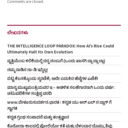
Comments are closed.
ಲೇಖನಗಳು
THE INTELLIGENCE LOOP PARADOX: How AI’s Rise Could
Ultimately Halt Its Own Evolution
ವೃತ್ತಿಯೆಂಬ ಕಲಿಕೆಯಲ್ಲಿ ನನ್ನ ನಂಬುಗೆ (ಒಂದು ಖಾಸಗಿ ಬ್ಲಾ ಬ್ಲಾ ಬ್ಲಾ)
ನಮ್ಮ ನಾಡಿನ ನಾ-ಡಿ ಇನ್ನಿಲ್ಲ!
ಬಿಟ್ಟ ಕೆಲಸಕ್ಕೊಂದು ಸ್ಮರಣಿಕೆ; ಅದೇ ಬದುಕಿನ ಹೆಜ್ಜೆಗಳ ಎಣಿಕೆ!
ಮಾನ್ಯ ಮುಖ್ಯಮಂತ್ರಿಯವರ ಇ – ಆಡಳಿತ ಸಲಹೆಗಾರನಾಗಿ ಒಂದು ವರ್ಷ:
ಚಟುವಟಿಕೆಗಳ ಸಂಕ್ಷಿಪ್ತ ವರದಿ
www.ಬೇಳೂರುಸುದರ್ಶನ.ಭಾರತ : ಕನ್ನಡ ಯು ಆರ್‌ ಎಲ್‌ ನ ಬ್ಲಾಗ್‌ ಗೆ
ಸ್ವಾಗತ
ಕನ್ನಡ ಗ್ರಂಥ ಸಂಪಾದನೆ ಮತ್ತು ತಂತ್ರಜ್ಞಾನ
ಕೊರೋನಾ ಕಾಲದಲ್ಲಿ ಪೋಲಿಯೋ ಕತೆ ಮತ್ತು ಬೆಳಂಬಾರ ಬೊಮ್ಮು ಶಿವು