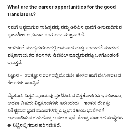
What are the career opportunities for the good
translators?
ನಮಗೆ ಇಷ್ಟವಾಗುವ ಸಾಹಿತ್ಯವನ್ನು ನಮ್ಮ ಅರಿವಿನ ಭಾಷೆಗೆ ಅನುವಾದಿಸುವ
ಸೃಜನಶೀಲ ಅನುವಾದ ರಂಗ ಸದಾ ಮುಕ್ತವಾಗಿದೆ.
ಉಳಿದಂತೆ ಮಾಧ್ಯಮರಂಗದಲ್ಲಿ ಅನುವಾದ ಮತ್ತು ಸಂಪಾದನೆ ಮಾಡುವ
ಪತ್ರಿಕಾಕಾಯಕದ ಕೆಲಸಗಳು ಡಿಜಿಟಲ್‌ ಮಾಧ್ಯಮವನ್ನೂ ಒಳಗೊಂಡಂತೆ
ಇರುತ್ತವೆ.
ವಿಜ್ಞಾನ – ತಂತ್ರಜ್ಞಾನ ರಂಗದಲ್ಲಿ ಮೊದಲೇ ಹೇಳಿದ ಹಾಗೆ ದೇಸೀಕರಣದ
ಕೆಲಸಗಳು ಸಾಕಷ್ಟಿವೆ.
ಮೈಸೂರು ವಿಶ್ವವಿದ್ಯಾಲಯವು ಪ್ರಕಟಿಸಿರುವ ವಿಶ್ವಕೋಶಗಳು ಇರಬಹುದು,
ಅಥವಾ ವಿಷಯ ವಿಶ್ವಕೋಶಗಳು ಇರಬಹುದು – ಇಂತಹ ದೇಶಕ್ಕೇ
ವಿಶಿಷ್ಟವಾದ ಜ್ಞಾನ ಮೂಲಗಳನ್ನು ಎಲ್ಲ ಭಾರತೀಯ ಭಾಷೆಗಳಿಗೆ
ಅನುವಾದಿಸುವ ಬಹುದೊಡ್ಡ ಅವಕಾಶ ಇದೆ. ಕೇಂದ್ರ ಸರ್ಕಾರದ ಸಂಸ್ಥೆಗಳು
ಈ ನಿಟ್ಟಿನಲ್ಲಿ ಗಮನ ಹರಿಸಬೇಕಿದೆ.