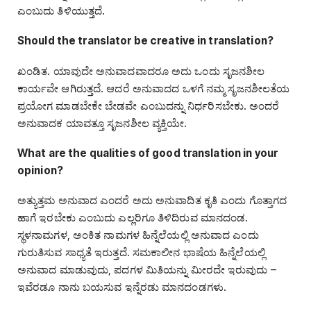
ಎಂಬುದು ತಿಳಿಯುತ್ತದೆ.
Should the translator be creative in translation?
ಖಂಡಿತ. ಯಾವುದೇ ಅನುವಾದವಾದರೂ ಅದು ಒಂದು ಸೃಜನಶೀಲ
ಕಾರ್ಯವೇ ಆಗಿರುತ್ತದೆ. ಆದರೆ ಅನುವಾದದ ಒಳಗೆ ನಮ್ಮ ಸೃಜನಶೀಲತೆಯ
ಪ್ರಯೋಗ ಮಾಡಬೇಕೇ ಬೇಡವೇ ಎಂಬುದನ್ನು ನಿರ್ಧರಿಸಬೇಕು. ಅಂದರೆ
ಅನುವಾದಕ ಯಾವತ್ತೂ ಸೃಜನಶೀಲ ವ್ಯಕ್ತಿಯೇ.
What are the qualities of good translation in your
opinion?
ಅತ್ಯುತ್ತಮ ಅನುವಾದ ಎಂದರೆ ಅದು ಅನುವಾದಿತ ಕೃತಿ ಎಂದು ಗೊತ್ತಾಗದ
ಹಾಗೆ ಇರಬೇಕು ಎಂಬುದು ಎಲ್ಲರಿಗೂ ತಿಳಿದಿರುವ ಮಾನದಂಡ.
ಸ್ಥಳನಾಮಗಳ, ಅಂಕಿತ ನಾಮಗಳ ಹಿನ್ನೆಲೆಯಲ್ಲಿ ಅನುವಾದ ಎಂದು
ಗುರುತಿಸುವ ಸಾಧ್ಯತೆ ಇರುತ್ತದೆ. ಸಮಕಾಲೀನ ಭಾಷೆಯ ಹಿನ್ನೆಲೆಯಲ್ಲಿ
ಅನುವಾದ ಮಾಡುವುದು, ಪದಗಳ ಮಿತಿಯನ್ನು ಮೀರದೇ ಇರುವುದು –
ಇವೆರಡೂ ನಾನು ಬಯಸುವ ಇನ್ನೆರಡು ಮಾನದಂಡಗಳು.