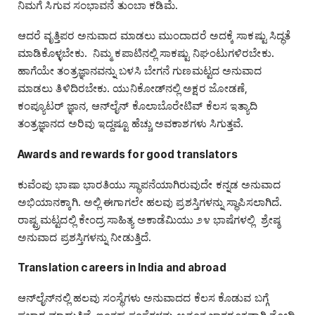
ನಿಮಗೆ ಸಿಗುವ ಸಂಭಾವನೆ ತುಂಬಾ ಕಡಿಮೆ.
ಆದರೆ ವೃತ್ತಿಪರ ಅನುವಾದ ಮಾಡಲು ಮುಂದಾದರೆ ಅದಕ್ಕೆ ಸಾಕಷ್ಟು ಸಿದ್ಧತೆ
ಮಾಡಿಕೊಳ್ಳಬೇಕು. ನಿಮ್ಮ ಕಪಾಟಿನಲ್ಲಿ ಸಾಕಷ್ಟು ನಿಘಂಟುಗಳಿರಬೇಕು.
ಹಾಗೆಯೇ ತಂತ್ರಜ್ಞಾನವನ್ನು ಬಳಸಿ ಬೇಗನೆ ಗುಣಮಟ್ಟದ ಅನುವಾದ
ಮಾಡಲು ತಿಳಿದಿರಬೇಕು. ಯುನಿಕೋಡ್‌ನಲ್ಲಿ ಅಕ್ಷರ ಜೋಡಣೆ,
ಕಂಪ್ಯೂಟರ್‌ ಜ್ಞಾನ, ಆನ್‌ಲೈನ್‌ ಕೊಲಾಬೊರೇಟಿವ್‌ ಕೆಲಸ ಇತ್ಯಾದಿ
ತಂತ್ರಜ್ಞಾನದ ಅರಿವು ಇದ್ದಷ್ಟೂ ಹೆಚ್ಚು ಅವಕಾಶಗಳು ಸಿಗುತ್ತವೆ.
Awards and rewards for good translators
ಕುವೆಂಪು ಭಾಷಾ ಭಾರತಿಯು ಸ್ಥಾಪನೆಯಾಗಿರುವುದೇ ಕನ್ನಡ ಅನುವಾದ
ಅಭಿಯಾನಕ್ಕಾಗಿ. ಅಲ್ಲಿ ಈಗಾಗಲೇ ಹಲವು ಪ್ರಶಸ್ತಿಗಳನ್ನು ಸ್ಥಾಪಿಸಲಾಗಿದೆ.
ರಾಷ್ಟ್ರಮಟ್ಟದಲ್ಲಿ ಕೇಂದ್ರ ಸಾಹಿತ್ಯ ಅಕಾಡೆಮಿಯು ೨೪ ಭಾಷೆಗಳಲ್ಲಿ ಶ್ರೇಷ್ಠ
ಅನುವಾದ ಪ್ರಶಸ್ತಿಗಳನ್ನು ನೀಡುತ್ತಿದೆ.
Translation careers in India and abroad
ಆನ್‌ಲೈನ್‌ನಲ್ಲಿ ಹಲವು ಸಂಸ್ಥೆಗಳು ಅನುವಾದದ ಕೆಲಸ ಕೊಡುವ ಬಗ್ಗೆ