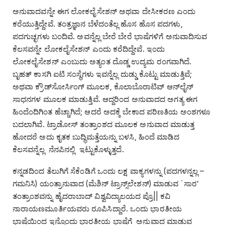
ಅನುವಾದವನ್ನೇ ಈಗ ಲೋಕಲೈಸೇಶನ್‌ ಅಥವಾ ದೇಸೀಕರಣ ಎಂದು
ಕರೆಯುತ್ತಿದ್ದೇವೆ. ತಂತ್ರಜ್ಞಾನ ಬೆಳೆದಂತೆಲ್ಲ ಹೊಸ ಹೊಸ ಪದಗಳು,
ಪದಗುಚ್ಛಗಳು ಬಂದಿವೆ. ಅವನ್ನೆಲ್ಲ ಬೇರೆ ಬೇರೆ ಭಾಷೆಗಳಿಗೆ ಅನುವಾದಿಸುವ
ಕೆಲಸವನ್ನೇ ಲೋಕಲೈಸೇಶನ್‌ ಎಂದು ಕರೆದಿದ್ದೇವೆ. ಇಂದು
ಲೋಕಲೈಸೇಶನ್‌ ಎಂಬುದು ಅತ್ಯಂತ ದೊಡ್ಡ ಉದ್ಯಮ ರಂಗವಾಗಿದೆ.
ಬೃಹತ್‌ ಕಾಸಗಿ ಐಟಿ ಸಂಸ್ಥೆಗಳು ಇವನ್ನೆಲ್ಲ ದುಡ್ಡು ಕೊಟ್ಟು ಮಾಡುತ್ತಿವೆ;
ಅಥವಾ ಕ್ರೌಡ್‌ಸೋರ್ಸಿಂಗ್‌ ಮೂಲಕ, ಕೊಲಾಬೊರಾಟಿವ್‌ ಆನ್‌ಲೈನ್‌
ಸಾಧನಗಳ ಮೂಲಕ ಮಾಡುತ್ತಿವೆ. ಆದ್ದರಿಂದ ಅನುವಾದದ ಅಗತ್ಯ ಈಗ
ಹಿಂದೆಂದಿಗಿಂತ ಹೆಚ್ಚಾಗಿದೆ; ಆದರೆ ಅದಕ್ಕೆ ಬೇಕಾದ ಪರಿಣತಿಯ ಅಂಶಗಳೂ
ಬದಲಾಗಿವೆ. ಟ್ರಾಡೋಸ್‌ ತಂತ್ರಾಂಶದ ಮೂಲಕ ಅನುವಾದ ಮಾಡುತ್ತ
ಹೋದರೆ ಅದು ಕೃತಕ ಬುದ್ಧಿಮತ್ತೆಯನ್ನು ಬಳಸಿ, ಹಿಂದೆ ಮಾಡಿದ
ಕೆಲಸವನ್ನೆಲ್ಲ ನೆನಪಿನಲ್ಲಿ ಇಟ್ಟುಕೊಳ್ಳುತ್ತದೆ.
ಕನ್ನಡದಿಂದ ತೆಲುಗಿಗೆ ಸೆಕೆಂಡಿಗೆ ಒಂದು ಲಕ್ಷ ವಾಕ್ಯಗಳನ್ನು (ಪದಗಳನ್ನಲ್ಲ –
ಗಮನಿಸಿ) ಯಂತ್ರಾನುವಾದ (ಮೆಶಿನ್‌ ಟ್ರಾನ್ಸ್‌ಲೇಶನ್‌) ಮಾಡುವ `ಸಾರ’
ತಂತ್ರಾಂಶವನ್ನು ಹೈದರಾಬಾದ್‌ ವಿಶ್ವವಿದ್ಯಾಲಯದ ಪ್ರೊ|| ಕವಿ
ನಾರಾಯಣಮೂರ್ತಿಯವರು ರೂಪಿಸಿದ್ದಾರೆ. ಒಂದು ಭಾರತೀಯ
ಭಾಷೆಯಿಂದ ಇನ್ನೊಂದು ಭಾರತೀಯ ಭಾಷೆಗೆ ಅನುವಾದ ಮಾಡುವ