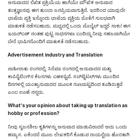
ಅನುವಾದದ ಲಿಖಿತ ಪ್ರಕ್ರಿಯೆಯ ಹಾಗೆಯೇ ಮೌಖಿಕ ಅನುವಾದ
ತಂತ್ರಜ್ಞಾನವು ಈಗ ತುಂಬಾ ಜನಪ್ರಿಯವಾಗುತ್ತಿದೆ. ಇದರಿಂದ ಯಾವುದೇ
ಭಾಷೆಯ ವ್ಯಕ್ತಿ ಇನ್ನೊಂದು ಭಾಷೆಯ ವ್ಯಕ್ತಿಯ ಜೊತೆಗೆ ಸುಲಭವಾಗಿ
ಮಾತುಕತೆ ನಡೆಸಬಹುದು. ಮಧ್ಯದಲ್ಲಿ ಒಂದು ಮೊಬೈಲ್‌ ಇದ್ದರೆ ಸಾಕು! ಈಗ
ಇಯರ್‌ಬಡ್‌ ನಂತಹ ಪುಟ್ಟ ಸಾಧನಗಳೂ ಬಂದಿದ್ದು ನೀವು ಸಹಜವಾಗಿಯೇ
ಬೇರೆ ಭಾಷಿಗನೊಂದಿಗೆ ಮಾತುಕತೆ ನಡೆಸಬಹುದು.
Advertisement industry and Translation
ಜಾಹೀರಾತು ರಂಗದಲ್ಲಿ, ಸಿನೆಮಾ ರಂಗದಲ್ಲಿ ಅನುವಾದದ ಮತ್ತು
ಕಾಪಿರೈಟಿಂಗ್‌ನ ಕೆಲಸಗಳು ಬಹಳಷ್ಟಿವೆ. ಸಬ್‌ಟೈಟಲ್‌ಗಳು ಮುಂದಿನ
ದಿನಗಳಲ್ಲಿ ಯಂತ್ರಾನುವಾದದ ಮೂಲಕ ಗುಣಮಟ್ಟದಿಂದ ಕೂಡಿರುತ್ತವೆ
ಎಂಬ ಊಹೆ ನನ್ನದು.
What’s your opinion about taking up translation as
hobby or profession?
ನೀವು ಸೃಜನಶೀಲ ಕೃತಿಗಳನ್ನು ಅನುವಾದ ಮಾಡುವಿರಾದರೆ ಅದು ಒಂದು
ಹವ್ಯಾಸ. ಏಕೆಂದರೆ ಮೂಲ ಲೇಖಕರಿಗೆ ಕೊಡುವ ರಾಯಲ್ಟಿಯ ಹೊರತಾಗಿ