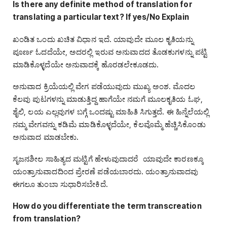
Is there any definite method of translation for
translating a particular text? If yes/No Explain
ಖಂಡಿತ ಒಂದು ಖಚಿತ ವಿಧಾನ ಇದೆ. ಯಾವುದೇ ಮೂಲ ಕೃತಿಯನ್ನು
ಪೂರ್ಣ ಓದದೆಯೇ, ಅದರಲ್ಲಿ ಇರುವ ಅನುವಾದದ ತೊಡಕುಗಳನ್ನು ಪಟ್ಟಿ
ಮಾಡಿಕೊಳ್ಳದೆಯೇ ಅನುವಾದಕ್ಕೆ ಹೊರಡಲೇಕೂಡದು.
ಅನುವಾದ ಕ್ರಿಯೆಯಲ್ಲಿ ವೇಗ ಪಡೆಯುವುದು ಮುಖ್ಯ ಅಂಶ. ಮೊದಲ
ಕೆಲವು ಪುಟಗಳನ್ನು ಮಾಡುತ್ತಿದ್ದ ಹಾಗೆಯೇ ನಮಗೆ ಮೂಲಕೃತಿಯ ಓಘ,
ಶೈಲಿ, ಲಯ ಎಲ್ಲವುಗಳ ಬಗ್ಗೆ ಒಂದಷ್ಟು ಮಾಹಿತಿ ಸಿಗುತ್ತದೆ. ಈ ಹಿನ್ನೆಲೆಯಲ್ಲಿ
ನಮ್ಮ ವೇಗವನ್ನು ಕಡಿಮೆ ಮಾಡಿಕೊಳ್ಳದೆಯೇ, ಕೆಲವೊಮ್ಮೆ ಹೆಚ್ಚಿಸಿಕೊಂಡು
ಅನುವಾದ ಮಾಡಬೇಕು.
ಸೃಜನಶೀಲ ಸಾಹಿತ್ಯದ ಮಟ್ಟಿಗೆ ಹೇಳುವುದಾದರೆ ಯಾವುದೇ ಕಾರಣಕ್ಕೂ
ಯಂತ್ರಾನುವಾದದಿಂದ ಪ್ರೇರಣೆ ಪಡೆಯಬಾರದು. ಯಂತ್ರಾನುವಾದವು
ಈಗಲೂ ತುಂಬಾ ಸುಧಾರಿಸಬೇಕಿದೆ.
How do you differentiate the term transcreation
from translation?