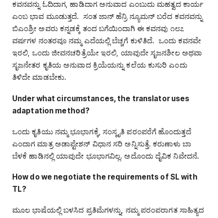
ಕವನವನ್ನು ಓದಿದಾಗ, ಹಾಡಿದಾಗ ಅನುವಾದ ಎಂಬುದು ಮಹತ್ವದ ಕಾರ್ಯ
ಎಂಬ ಭಾವ ಮೂಡುತ್ತದೆ. ಸಂತ ಜಾನ್‌ ಹೆನ್ರಿ ನ್ಯೂಮನ್‌ ಬರೆದ ಕವನವನ್ನು
ಬಿಎಂಶ್ರೀ ಅವರು ಕನ್ನಡಕ್ಕೆ ತಂದ ಬಗೆಯಿಂದಾಗಿ ಈ ಕವನವು ೧೮೭
ವರ್ಷಗಳ ನಂತರವೂ ನಮ್ಮ ಎದೆಯಲ್ಲಿ ಬೆಚ್ಚಗೆ ಕುಳಿತಿದೆ. ಒಂದು ಕವನವೇ
ಇರಲಿ, ಒಂದು ಜೀವನಚರಿತ್ರೆಯೇ ಇರಲಿ, ಯಾವುದೇ ಸೃಜನಶೀಲ ಅಥವಾ
ಸೃಜನೇತರ ಕೃತಿಯ ಅನುವಾದ ಕ್ರಿಯೆಯನ್ನು ಕಲೆಯ ಕುಸುರಿ ಎಂದು
ತಿಳಿದೇ ಮಾಡಬೇಕು.
Under what circumstances, the translator uses
adaptation method?
ಒಂದು ಕೃತಿಯು ನಮ್ಮ ಭೂಭಾಗಕ್ಕೆ, ಸಂಸ್ಕೃತಿ ಪರಂಪರೆಗೆ ಹೊಂದುತ್ತದೆ
ಎಂದಾಗ ಮಾತ್ರ ಅಡಾಪ್ಟೇಶನ್‌ ವಿಧಾನ ಸರಿ ಅನ್ನಿಸುತ್ತೆ. ಕರುಣಾಳು ಬಾ
ಬೆಳಕೆ ಹಾಡಿನಲ್ಲಿ ಯಾವುದೇ ಭೂಭಾಗವಿಲ್ಲ. ಅದೊಂದು ದೈವಿಕ ನಿವೇದನೆ.
How do we negotiate the requirements of SL with
TL?
ಮೂಲ ಭಾಷೆಯಲ್ಲಿ ಬಳಸಿದ ಪ್ರತಿಮೆಗಳನ್ನು, ನಮ್ಮ ಪರಂಪರಾಗತ ಸಾಹಿತ್ಯದ