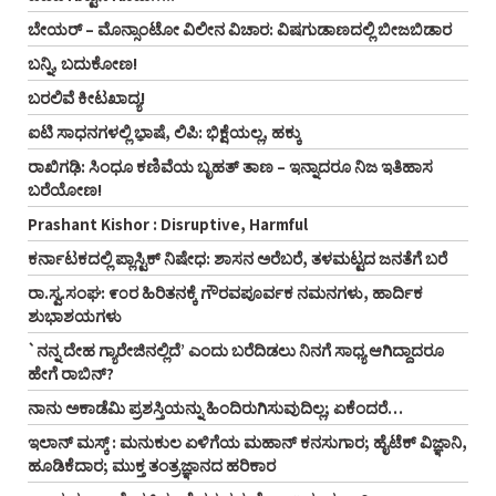
ಬೇಯರ್ – ಮೊನ್ಸಾಂಟೋ ವಿಲೀನ ವಿಚಾರ: ವಿಷಗುಡಾಣದಲ್ಲಿ ಬೀಜಬಿಡಾರ
ಬನ್ನಿ, ಬದುಕೋಣ!
ಬರಲಿವೆ ಕೀಟಖಾದ್ಯ!
ಐಟಿ ಸಾಧನಗಳಲ್ಲಿ ಭಾ಼ಷೆ, ಲಿಪಿ: ಭಿಕ್ಷೆಯಲ್ಲ, ಹಕ್ಕು
ರಾಖಿಗಢಿ: ಸಿಂಧೂ ಕಣಿವೆಯ ಬೃಹತ್ ತಾಣ – ಇನ್ನಾದರೂ ನಿಜ ಇತಿಹಾಸ
ಬರೆಯೋಣ!
Prashant Kishor : Disruptive, Harmful
ಕರ್ನಾಟಕದಲ್ಲಿ ಪ್ಲಾಸ್ಟಿಕ್‌ ನಿಷೇಧ: ಶಾಸನ ಅರೆಬರೆ, ತಳಮಟ್ಟದ ಜನತೆಗೆ ಬರೆ
ರಾ.ಸ್ವ.ಸಂಘ: ೯೦ರ ಹಿರಿತನಕ್ಕೆ ಗೌರವಪೂರ್ವಕ ನಮನಗಳು, ಹಾರ್ದಿಕ
ಶುಭಾಶಯಗಳು
`ನನ್ನ ದೇಹ ಗ್ಯಾರೇಜಿನಲ್ಲಿದೆ’ ಎಂದು ಬರೆದಿಡಲು ನಿನಗೆ ಸಾಧ್ಯ ಆಗಿದ್ದಾದರೂ
ಹೇಗೆ ರಾಬಿನ್‌?
ನಾನು ಅಕಾಡೆಮಿ ಪ್ರಶಸ್ತಿಯನ್ನು ಹಿಂದಿರುಗಿಸುವುದಿಲ್ಲ; ಏಕೆಂದರೆ…
ಇಲಾನ್ ಮಸ್ಕ್ : ಮನುಕುಲ ಏಳಿಗೆಯ ಮಹಾನ್ ಕನಸುಗಾರ; ಹೈಟೆಕ್ ವಿಜ್ಞಾನಿ,
ಹೂಡಿಕೆದಾರ; ಮುಕ್ತ ತಂತ್ರಜ್ಞಾನದ ಹರಿಕಾರ