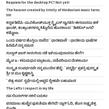
Requiem for the desktop PC? Not yet!
The heaven created by trinity of Hindustani music turns
50!
ಕನ್ನಡ ಡಿಟಿಪಿ: ಯುನಿಕೋಡ್‌ಯುಕ್ತ ಸ್ಕ್ರೈಬಸ್‌ ಸ್ವಾಗತಿಸಿ! ಈಗಲಾದರೂ ಹಳೆ
ಫಾಂಟ್‌, ತಂತ್ರಾಂಶಗಳನ್ನು ಕಿತ್ತೊಗೆದು ಹೊಸಕಾಲದ `ಡಿಜಿಟಲ್‌ ಜಗಲಿ’
ಕಟ್ಟೋಣ.
ಒಂದು ವರ್ಷದ ಹೊಸ್ತಿಲು ದಾಟಿದ `ಭಾರತವಾಣಿ’ : ಭಾರತೀಯ ಭಾಷೆಗಳ
ಹಿರಿಮೆಗೆ ನನ್ನ ನಮನ!
ಸುಲ್ತಾನ್‌ ಖಾನ್‌ ಸಾರಂಗಿಯ ನಶೆ ಇಳಿಯುವುದಾದರೂ ಹೇಗೆ?!
ಮೈ ಚ ಜ : ಕಟುಮಧುರ ವಜ್ರಕಾಯ, ದಣಿವರಿಯದ ದೇಶಕಾರ್ಯ
ಸಂಸ್ಕೃತ ಸಂವರ್ಧನವೇ ನನ್ನ ಮುಂದಿನ ಹೆಜ್ಜೆ : `ಪದ್ಮಶ್ರೀ’ ಪ್ರಶಸ್ತಿ ಪುರಸ್ಕೃತ
ಶ್ರೀ ಚ ಮೂ ಕೃಷ್ಣಶಾಸ್ತ್ರಿ
`ಚಿತ್ರ-ಕವನ’ ಸ್ಪರ್ಧೆಯಲ್ಲಿ ಅಪ್ಪಟ ಸ್ನೇಹವೇ ಬಹುಮಾನ!
The Lefts I respect in my life
ನವ ಲಿಬರಲ್‌ಗಳ ನಕಲಿ ಬದುಕು!
ಪರಮಾಣು ಹುಣ್ಣಿನ ಫುಕುಶಿಮಾ ಹೇಗಿದೆ? ಬ್ಲಾಗ್‌ ಓದಿ, ಹೊಸ ಸಾಕ್ಷ್ಯಚಿತ್ರ
ನೋಡಿ!