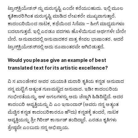
ಟ್ರಾನ್ಸ್‌ಕ್ರಿಯೇಶನ್‌ ನ್ನು ಮರುಸೃಷ್ಟಿ ಎಂದೇ ಕರೆಯಬಹುದು. ಇಲ್ಲಿ ಮೂಲ
ಕೃತಿಕಾರರಿಗಿಂತ ಮರುಸೃಷ್ಟಿ ಮಾಡಿದ ಲೇಖಕರೇ ಮುಖ್ಯವಾಗುತ್ತಾರೆ.
ಕಾದಂಬರಿಯಿಂದ ನಾಟಕ, ಕಥೆಯಿಂದ ಸಿನೆಮಾ – ಹೀಗೆ ಮಾಧ್ಯಮಗಳೂ
ಬದಲಾಗುತ್ತವೆ. ಇಲ್ಲಿ ಎರಡೂ ಪದಗಳು ಹೊಳೆಯಿಸುವ ಅರ್ಥಗಳೇ ಬೇರೇ
ಬೇರೆ. ಅನುವಾದದಲ್ಲಿ ಅನುವಾದಕರ ಪಾತ್ರ ಕೇವಲ ಭಾಷಾಂತರ. ಆದರೆ
ಟ್ರಾನ್ಸ್‌ಕ್ರಿಯೇಶನ್‌ನಲ್ಲಿ ಅದು ರೂಪಾಂತರವೇ ಆಗಿಬಿಡುತ್ತದೆ.
Would you please give an example of best
translated text for its artistic excellence?
ವಿ ಸ ಖಾಂಡೇಕರ ಅವರ ಯಯಾತಿ ಮರಾಠಿ ಕೃತಿಯ ಕನ್ನಡ ಅನುವಾದ
ನನ್ನ ಮಟ್ಟಿಗೆ ಅತ್ಯಂತ ಗುಣಮಟ್ಟದ ಅನುವಾದ. ಇಡೀ ಕಾದಂಬರಿಯ
ಗಂಭೀರತೆಯನ್ನು, ಆಳ ಅಗಲಗಳನ್ನು ಅದು ಚೆನ್ನಾಗಿ ಹಿಡಿದಿಟ್ಟಿದೆ. ಅದರ
ಕಾದಂಬರಿ ಆವೃತ್ತಿಯನ್ನು ವಿ ಎಂ ಇನಾಂದಾರ್‌ (ಅವರು ನನ್ನ ಅತ್ಯಂತ
ಮೆಚ್ಚಿನ ಕನ್ನಡ ಕಾದಂಬರಿಕಾರರೂ ಹೌದು) ಕನ್ನಡಕ್ಕೆ ತಂದರೆ, ನಾಟಕ
ಆವೃತ್ತಿಯನ್ನು ಶ್ರೀ ಗಿರೀಶ್‌ ಕಾರ್ನಾಡ್‌ ತಂದಿದ್ದಾರೆ. ಎರಡೂ ಕೃತಿಗಳು
ಶ್ರೇಷ್ಠವೇ ಎಂಬುದು ನನ್ನ ಅಭಿಪ್ರಾಯ.