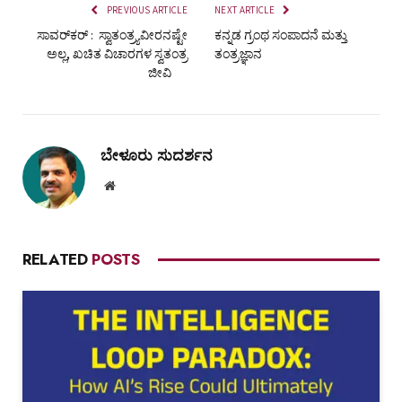
PREVIOUS ARTICLE
NEXT ARTICLE
ಸಾವರ್‌ಕರ್‌ : ಸ್ವಾತಂತ್ರ್ಯವೀರನಷ್ಟೇ
ಕನ್ನಡ ಗ್ರಂಥ ಸಂಪಾದನೆ ಮತ್ತು
ಅಲ್ಲ, ಖಚಿತ ವಿಚಾರಗಳ ಸ್ವತಂತ್ರ
ತಂತ್ರಜ್ಞಾನ
ಜೀವಿ
ಬೇಳೂರು ಸುದರ್ಶನ
Website
RELATED
POSTS