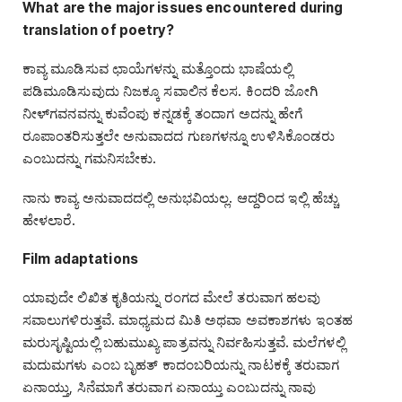
What are the major issues encountered during
translation of poetry?
ಕಾವ್ಯ ಮೂಡಿಸುವ ಛಾಯೆಗಳನ್ನು ಮತ್ತೊಂದು ಭಾಷೆಯಲ್ಲಿ
ಪಡಿಮೂಡಿಸುವುದು ನಿಜಕ್ಕೂ ಸವಾಲಿನ ಕೆಲಸ. ಕಿಂದರಿ ಜೋಗಿ
ನೀಳ್‌ಗವನವನ್ನು ಕುವೆಂಪು ಕನ್ನಡಕ್ಕೆ ತಂದಾಗ ಅದನ್ನು ಹೇಗೆ
ರೂಪಾಂತರಿಸುತ್ತಲೇ ಅನುವಾದದ ಗುಣಗಳನ್ನೂ ಉಳಿಸಿಕೊಂಡರು
ಎಂಬುದನ್ನು ಗಮನಿಸಬೇಕು.
ನಾನು ಕಾವ್ಯ ಅನುವಾದದಲ್ಲಿ ಅನುಭವಿಯಲ್ಲ. ಆದ್ದರಿಂದ ಇಲ್ಲಿ ಹೆಚ್ಚು
ಹೇಳಲಾರೆ.
Film adaptations
ಯಾವುದೇ ಲಿಖಿತ ಕೃತಿಯನ್ನು ರಂಗದ ಮೇಲೆ ತರುವಾಗ ಹಲವು
ಸವಾಲುಗಳಿರುತ್ತವೆ. ಮಾಧ್ಯಮದ ಮಿತಿ ಅಥವಾ ಅವಕಾಶಗಳು ಇಂತಹ
ಮರುಸೃಷ್ಟಿಯಲ್ಲಿ ಬಹುಮುಖ್ಯ ಪಾತ್ರವನ್ನು ನಿರ್ವಹಿಸುತ್ತವೆ. ಮಲೆಗಳಲ್ಲಿ
ಮದುಮಗಳು ಎಂಬ ಬೃಹತ್‌ ಕಾದಂಬರಿಯನ್ನು ನಾಟಕಕ್ಕೆ ತರುವಾಗ
ಏನಾಯ್ತು, ಸಿನೆಮಾಗೆ ತರುವಾಗ ಏನಾಯ್ತು ಎಂಬುದನ್ನು ನಾವು