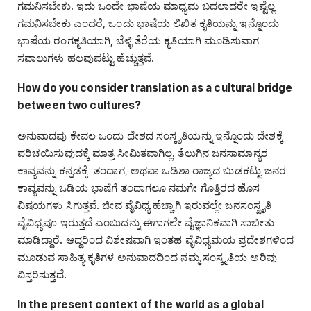
ಗಮನಿಸಬೇಕು. ಇದು ಒಂದೇ ಭಾಷೆಯ ಮಾಧ್ಯಮ ಬದಲಾದರೇ ಇಷ್ಟೆಲ್ಲ
ಗಮನಿಸಬೇಕು ಎಂದರೆ, ಒಂದು ಭಾಷೆಯ ಲಿಖಿತ ಕೃತಿಯನ್ನು ಇನ್ನೊಂದು
ಭಾಷೆಯ ರಂಗಕೃತಿಯಾಗಿ, ಬೆಳ್ಳಿ ತೆರೆಯ ಕೃತಿಯಾಗಿ ಮೂಡಿಸುವಾಗ
ಸವಾಲುಗಳು ಹಲವುಪಟ್ಟು ಹೆಚ್ಚುತ್ತವೆ.
How do you consider translation as a cultural bridge
between two cultures?
ಅನುವಾದವು ಕೇವಲ ಒಂದು ದೇಶದ ಸಂಸ್ಕೃತಿಯನ್ನು ಇನ್ನೊಂದು ದೇಶಕ್ಕೆ
ಪರಿಚಯಿಸುವುದಕ್ಕೆ ಮಾತ್ರ ಸೀಮಿತವಾಗಿಲ್ಲ. ತೆಲುಗಿನ ಜನಸಾಮಾನ್ಯರ
ಕಾವ್ಯವನ್ನು ಕನ್ನಡಕ್ಕೆ ತಂದಾಗ, ಅಥವಾ ಒಡಿಶಾ ರಾಜ್ಯದ ಬುಡಕಟ್ಟು ಜನರ
ಕಾವ್ಯವನ್ನು ಒಡಿಯ ಭಾಷೆಗೆ ತಂದಾಗಲೂ ನಮಗೇ ಗೊತ್ತಿರದ ಹೊಸ
ವಿಷಯಗಳು ಸಿಗುತ್ತವೆ. ಜೀವ ವೈವಿಧ್ಯ ಹೆಚ್ಚಾಗಿ ಇರುವಲ್ಲೇ ಜನಸಂಸ್ಖೃತಿ
ವೈವಿಧ್ಯವೂ ಇರುತ್ತದೆ ಎಂಬುದನ್ನು ಈಗಾಗಲೇ ವೈಜ್ಞಾನಿಕವಾಗಿ ಸಾಬೀತು
ಮಾಡಿದ್ದಾರೆ. ಆದ್ದರಿಂದ ವಿಶೇಷವಾಗಿ ಇಂತಹ ವೈವಿಧ್ಯಮಯ ಪ್ರದೇಶಗಳಿಂದ
ಮೂಡುವ ಸಾಹಿತ್ಯ ಕೃತಿಗಳ ಅನುವಾದದಿಂದ ನಮ್ಮ ಸಂಸ್ಕೃತಿಯ ಅರಿವು
ವಿಸ್ತರಿಸುತ್ತದೆ.
In the present context of the world as a global