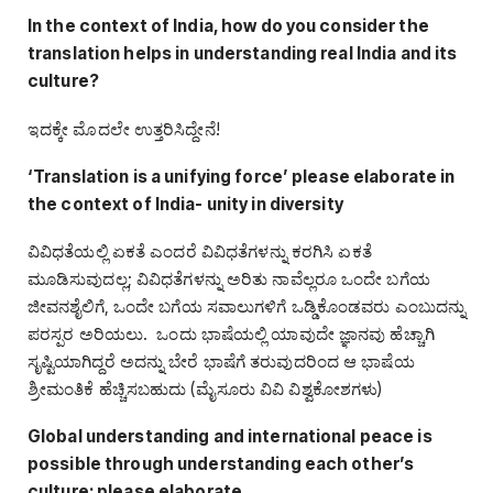
In the context of India, how do you consider the
translation helps in understanding real India and its
culture?
ಇದಕ್ಕೇ ಮೊದಲೇ ಉತ್ತರಿಸಿದ್ದೇನೆ!
‘Translation is a unifying force’ please elaborate in
the context of India- unity in diversity
ವಿವಿಧತೆಯಲ್ಲಿ ಏಕತೆ ಎಂದರೆ ವಿವಿಧತೆಗಳನ್ನು ಕರಗಿಸಿ ಏಕತೆ
ಮೂಡಿಸುವುದಲ್ಲ; ವಿವಿಧತೆಗಳನ್ನು ಅರಿತು ನಾವೆಲ್ಲರೂ ಒಂದೇ ಬಗೆಯ
ಜೀವನಶೈಲಿಗೆ, ಒಂದೇ ಬಗೆಯ ಸವಾಲುಗಳಿಗೆ ಒಡ್ಡಿಕೊಂಡವರು ಎಂಬುದನ್ನು
ಪರಸ್ಪರ ಅರಿಯಲು. ಒಂದು ಭಾಷೆಯಲ್ಲಿ ಯಾವುದೇ ಜ್ಞಾನವು ಹೆಚ್ಚಾಗಿ
ಸೃಷ್ಟಿಯಾಗಿದ್ದರೆ ಅದನ್ನು ಬೇರೆ ಭಾಷೆಗೆ ತರುವುದರಿಂದ ಆ ಭಾಷೆಯ
ಶ್ರೀಮಂತಿಕೆ ಹೆಚ್ಚಿಸಬಹುದು (ಮೈಸೂರು ವಿವಿ ವಿಶ್ವಕೋಶಗಳು)
Global understanding and international peace is
possible through understanding each other’s
culture: please elaborate