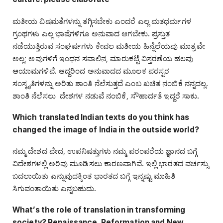
ಮತೀಯ ವಿಷಮತೆಗಳನ್ನು ತಗ್ಗಿಸಬೇಕು ಎಂದರೆ ಎಲ್ಲ ಮತಧರ್ಮಗಳ
ಗ್ರಂಥಗಳು ಎಲ್ಲ ಭಾಷೆಗಳಿಗೂ ಅನುವಾದ ಆಗಬೇಕು. ಪ್ರಸ್ತುತ
ನಡೆಯುತ್ತಿರುವ ಸಂಘರ್ಷಗಳು ಕೇವಲ ಮತೀಯ ಹಿನ್ನೆಲೆಯವು ಮಾತ್ರವೇ
ಅಲ್ಲ; ಅವುಗಳಿಗೆ ಇಂಧನ ಸವಾಲಿನ, ಮಾರುಕಟ್ಟೆ ವಿಸ್ತರಣೆಯ ಹಲವು
ಆಯಾಮಗಳಿವೆ. ಆದ್ದರಿಂದ ಅನುವಾದದ ಮೂಲಕ ಪರಸ್ಪರ
ಸಂಸ್ಕೃತಿಗಳನ್ನು ಅರಿತು ಶಾಂತಿ ನೆಲೆಸುತ್ತದೆ ಎಂಬ ಖಚಿತ ನಂಬಿಕೆ ನನ್ನದಲ್ಲ.
ಶಾಂತಿ ನೆಲೆಸಲು ದೇಶಗಳ ನಡುವೆ ನಂಬಿಕೆ, ಸೌಹಾರ್ದತೆ ಇದ್ದರೆ ಸಾಕು.
Which translated Indian texts do you think has
changed the image of India in the outside world?
ನಮ್ಮ ದೇಶದ ವೇದ, ಉಪನಿಷತ್ತುಗಳು ನಮ್ಮ ಪರಂಪರೆಯ ಜ್ಞಾನದ ಬಗ್ಗೆ
ವಿದೇಶಗಳಲ್ಲಿ ಅರಿವು ಮೂಡಿಸಲು ಕಾರಣವಾಗಿವೆ. ಇಲ್ಲಿ ಭಾರತದ ವರ್ಚಸ್ಸು
ಬದಲಾಯಿತು ಎನ್ನುವುದಕ್ಕಿಂತ ಭಾರತದ ಬಗ್ಗೆ ಇನ್ನಷ್ಟು ಮಾಹಿತಿ
ಸಿಗುವಂತಾಯಿತು ಎನ್ನಬಹುದು.
‌
What’s the role of translation in transforming
society? Renaissance, Reformation and New