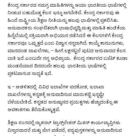
ಕೇಂದ್ರ ಸರ್ಕಾರದ ಸಮಗ್ರ ಮಾಹಿತಿಗಳನ್ನು ಆಯಾ ಭಾರತೀಯ ಭಾಷೆಗಳಲ್ಲಿ
ನೀಡುವ ಬಹುದೊಡ್ಡ ಕೆಲಸ ಇನ್ನೂ ಆಗಬೇಕಿದೆ. ಕೇಂದ್ರ ಸರ್ಕಾರವು ಈ
ಹಿಂದೆ ರಾಷ್ಟ್ರೀಯ ಶಿಕ್ಷಣ ನೀತಿಯನ್ನು ಹಲವು ಭಾಷೆಗಳಲ್ಲಿ ಪ್ರಕಟಿಸಿತು.
ಅನುವಾದಕರು ಸಂಘಟಿತರಾಗಿ ಭಾಷಾಭಿವೃದ್ಧಿ ಮತ್ತು ಮಾಹಿತಿ ಹಂಚಿಕೆಯ
ಹಿನ್ನೆಲೆಯಲ್ಲಿ ಸಕ್ರಿಯರಾಗಿ ಅಭಿಯಾನ ನಡೆಸಿದರೆ ಈ ಕೆಲಸಗಳಿಗೆ ಕೇಂದ್ರ
ಸರ್ಕಾರವೂ ಒಪ್ಪುತ್ತದೆ ಎಂಬ ವಿಶ್ವಾಸ ನನ್ನದಾಗಿದೆ. ಕಾಯ್ದೆ ಕಾನೂನುಗಳು,
ಮಾನದಂಡ ದಾಖಲೆಗಳು, – ಹೀಗೆ ಲಕ್ಷಗಟ್ಟಲೆ ಪುಟದ ಅನುವಾದದ ಕೆಲಸ
ಬಾಕಿ ಇದೆ ಎಂಬುದೇ ನನ್ನ ಅಭಿಪ್ರಾಯ. ಕೇಂದ್ರ ಸರ್ಕಾರದ ಬಜೆಟ್‌ ಕೂಡಾ
ಮಂಡನೆಯಾದ ದಿನದಂದೇ ಹಲವು ಭಾರತೀಯ ಭಾಷೆಗಳಲ್ಲಿ
ಪ್ರಕಟವಾಗುವ ಸಾಧ್ಯತೆ ಇದೆ.
ಇ – ಆಡಳಿತದಲ್ಲಿ ವಿವಿಧ ಇಲಾಖೆಗಳ ಪದಕೋಶ, ಇಲಾಖಾ
ದಾಖಲೆಗಳನ್ನು ಕನ್ನಡಕ್ಕೆ ಅನುವಾದಿಸುವ ಮಾರುಕಟ್ಟೆ ಇನ್ನಷ್ಟೇ
ಬೆಳೆಯಬೇಕಿದೆ. ಕನ್ನಡದ ಅನುಷ್ಠಾನದ ಪ್ರಯತ್ನಗಳು ಹೆಚ್ಚಾದಂತೆಲ್ಲ ಈ
ಅವಕಾಶಗಳು ತೆರೆದುಕೊಳ್ಳುತ್ತವೆ.
ಶಿಕ್ಷಣ ರಂಗದಲ್ಲಿ ನ್ಯಾಶನಲ್‌ ಟ್ರಾನ್ಸ್‌ಲೇಶನ್‌ ಮಿಶನ್‌ ಕಾರ್ಯವ್ಯಾಪ್ತಿಗಳು
ವಿಸ್ತಾರವಾದರೆ ಮತ್ತು ವೇಗ ಪಡೆದರೆ, ಪಠ್ಯಪುಸ್ತಕಗಳನ್ನು ಅನುವಾದಿಸುವ