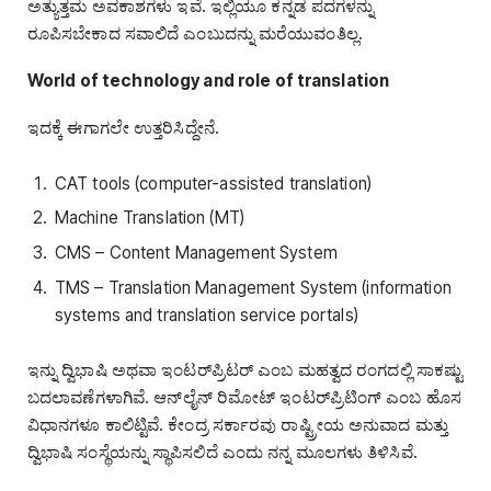
ಅತ್ಯುತ್ತಮ ಅವಕಾಶಗಳು ಇವೆ. ಇಲ್ಲಿಯೂ ಕನ್ನಡ ಪದಗಳನ್ನು
ರೂಪಿಸಬೇಕಾದ ಸವಾಲಿದೆ ಎಂಬುದನ್ನು ಮರೆಯುವಂತಿಲ್ಲ.
World of technology and role of translation
ಇದಕ್ಕೆ ಈಗಾಗಲೇ ಉತ್ತರಿಸಿದ್ದೇನೆ.
CAT tools (computer-assisted translation)
Machine Translation (MT)
CMS – Content Management System
TMS – Translation Management System (information
systems and translation service portals)
ಇನ್ನು ದ್ವಿಭಾಷಿ ಅಥವಾ ಇಂಟರ್‌ಪ್ರಿಟರ್‌ ಎಂಬ ಮಹತ್ವದ ರಂಗದಲ್ಲಿ ಸಾಕಷ್ಟು
ಬದಲಾವಣೆಗಳಾಗಿವೆ. ಆನ್‌ಲೈನ್‌ ರಿಮೋಟ್‌ ಇಂಟರ್‌ಪ್ರಿಟಿಂಗ್‌ ಎಂಬ ಹೊಸ
ವಿಧಾನಗಳೂ ಕಾಲಿಟ್ಟಿವೆ. ಕೇಂದ್ರ ಸರ್ಕಾರವು ರಾಷ್ಟ್ರೀಯ ಅನುವಾದ ಮತ್ತು
ದ್ವಿಭಾಷಿ ಸಂಸ್ಥೆಯನ್ನು ಸ್ಥಾಪಿಸಲಿದೆ ಎಂದು ನನ್ನ ಮೂಲಗಳು ತಿಳಿಸಿವೆ.