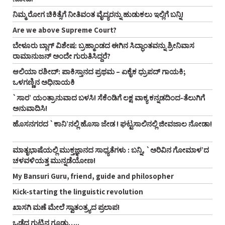
ನಿಮ್ಮ ರೋಗ ಚಿಕಿತ್ಸೆಗೆ ನೀತಿವಂತ ವೈದ್ಯರನ್ನು ಹುಡುಕಲು ಇಲ್ಲಿಗೆ ಬನ್ನಿ!
Are we above Supreme Court?
ಬೇಳೂರು ಬ್ಲಾಗ್‌ ವಿಶೇಷ: ಬ್ರಹ್ಮಾಂಡದ ಈಗಿನ ಸಿದ್ಧಾಂತವನ್ನು ಶ್ರೀನಿವಾಸ
ರಾಮಾನುಜನ್‌ ಅಂದೇ ಗುರುತಿಸಿದ್ದರೆ?
ಆಲಿಯಾ ರಶೀದ್‌: ಪಾಕಿಸ್ತಾನದ ಪ್ರಥಮ – ಏಕೈಕ ಧ್ರುಪದ್‌ ಗಾಯಕಿ;
ಒಳಗಣ್ಣಿನ ಅಧಿನಾಯಕಿ
`ಸಾರ’ ಯಂತ್ರಾನುವಾದ ಬಳಸಿ! ಸೆಕೆಂಡಿಗೆ ಲಕ್ಷ ವಾಕ್ಯ ಕನ್ನಡದಿಂದ-ತೆಲುಗಿಗೆ
ಅನುವಾದಿಸಿ!
ಹೊಸನಗರದ `ಕಾನಿ’ನಲ್ಲಿ ಹೊಸಾ ಜೇಡ ! ಘಟ್ಟಸಾಲಿನಲ್ಲಿ ಜೀವಜಾಲ ನೋಡಾ!
ಮಾತೃಭಾಷೆಯಲ್ಲಿ ಮುಕ್ತಜ್ಞಾನದ ಸಾಧ್ಯತೆಗಳು : ಬನ್ನಿ, `ಅರಿವಿನ ಗೋಮಾಳ’ದ
ಚಳವಳಿಯತ್ತ ಮುನ್ನಡೆಯೋಣ!
My Bansuri Guru, friend, guide and philosopher
Kick-starting the linguistic revolution
ಖಾಸಗಿ ಮಣೆ ಮೇಲೆ ಸ್ವಾತಂತ್ರ್ಯದ ಪ್ರಲಾಪ!
ಒಡೆದ ಗುಟ್ಟಿನ ಗೂಡು…..