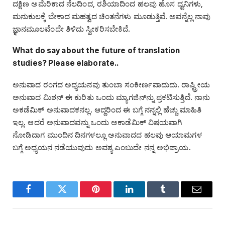
ದಕ್ಷಿಣ ಅಮೆರಿಕಾದ ನೆಲದಿಂದ, ರಶಿಯಾದಿಂದ ಹಲವು ಹೊಸ ಧ್ವನಿಗಳು,
ಮನುಕುಲಕ್ಕೆ ಬೇಕಾದ ಮಹತ್ವದ ಚಿಂತನೆಗಳು ಮೂಡುತ್ತಿವೆ. ಅವನ್ನೆಲ್ಲ ನಾವು
ಜ್ಞಾನಮೂಲವೆಂದೇ ತಿಳಿದು ಸ್ವೀಕರಿಸಬೇಕಿದೆ.
What do say about the future of translation
studies? Please elaborate..
ಅನುವಾದ ರಂಗದ ಅಧ್ಯಯನವು ತುಂಬಾ ಸಂಕೀರ್ಣವಾದುದು. ರಾಷ್ಟ್ರೀಯ
ಅನುವಾದ ಮಿಶನ್‌ ಈ ಕುರಿತು ಒಂದು ಮ್ಯಾಗಜಿನ್‌ನ್ನು ಪ್ರಕಟಿಸುತ್ತಿದೆ. ನಾನು
ಅಕಡೆಮಿಕ್‌ ಅನುವಾದಕನಲ್ಲ. ಆದ್ದರಿಂದ ಈ ಬಗ್ಗೆ ನನ್ನಲ್ಲಿ ಹೆಚ್ಚು ಮಾಹಿತಿ
ಇಲ್ಲ. ಆದರೆ ಅನುವಾದವನ್ನು ಒಂದು ಅಕಾಡೆಮಿಕ್‌ ವಿಷಯವಾಗಿ
ನೋಡಿದಾಗ ಮುಂದಿನ ದಿನಗಳಲ್ಲೂ ಅನುವಾದದ ಹಲವು ಆಯಾಮಗಳ
ಬಗ್ಗೆ ಅಧ್ಯಯನ ನಡೆಯುವುದು ಅವಶ್ಯ ಎಂಬುದೇ ನನ್ನ ಅಭಿಪ್ರಾಯ.
Facebook
Twitter
Pinterest
LinkedIn
Tumblr
Email