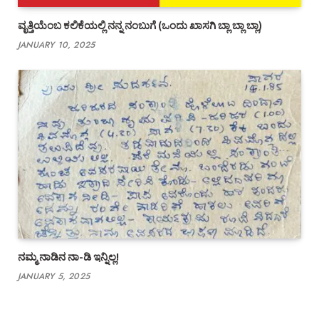
ವೃತ್ತಿಯೆಂಬ ಕಲಿಕೆಯಲ್ಲಿ ನನ್ನ ನಂಬುಗೆ (ಒಂದು ಖಾಸಗಿ ಬ್ಲಾ ಬ್ಲಾ ಬ್ಲಾ)
JANUARY 10, 2025
ನಮ್ಮ ನಾಡಿನ ನಾ-ಡಿ ಇನ್ನಿಲ್ಲ!
JANUARY 5, 2025