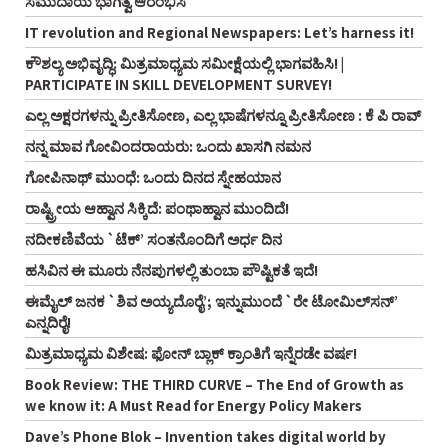
ಸಮುದಾಯ ಭಾಗಿತ್ವ ಆರಂಭಿಸಿ
IT revolution and Regional Newspapers: Let’s harness it!
ಕೌಶಲ್ಯ ಅಭಿವೃದ್ಧಿ: ಮಿತ್ರಮಾಧ್ಯಮ ಸಮೀಕ್ಷೆಯಲ್ಲಿ ಭಾಗವಹಿಸಿ! |
PARTICIPATE IN SKILL DEVELOPMENT SURVEY!
ಎಲ್ಲ ಅಕ್ಷರಗಳನ್ನು ಪ್ರೀತಿಸೋಣ, ಎಲ್ಲ ಭಾಷೆಗಳನ್ನೂ ಪ್ರೀತಿಸೋಣ : ಕೆ ಪಿ ರಾವ್‌
ನನ್ನ ಮಾವ ಗೋವಿಂದರಾಯರು: ಒಂದು ಖಾಸಗಿ ನಮನ
ಗೋಪಿನಾಥ್‌ ಮುಂಧೆ: ಒಂದು ದಿನದ ಸ್ನೇಹಯಾನ
ರಾಷ್ಟ್ರೀಯ ಆಹ್ವಾನ ಸಿಕ್ಕಿದೆ: ಪಂಥಾಹ್ವಾನ ಮುಂದಿದೆ!
ನದೀಕಣಿವೆಯ `ಟೆಕ್’ ಸಂತನೊಂದಿಗೆ ಅರ್ಧ ದಿನ
ಹಸಿವಿನ ಈ ಮೂರು ನೆನಪುಗಳಲ್ಲಿ ತುಂಬಾ ಪೌಷ್ಟಿಕತೆ ಇದೆ!
ಈಮೈಲ್‌ ಜನಕ `ಶಿವ ಅಯ್ಯದೊರೈ’; ಇನ್ನುಮುಂದೆ `ರೇ ಟೋಮಿಲ್‌ಸನ್‌’
ಎನ್ನದಿರೈ!
ಮಿತ್ರಮಾಧ್ಯಮ ವಿಶೇಷ: ಫೋನ್‌ ಬ್ಲಾಕ್‌ ಕ್ರಾಂತಿಗೆ ಇನ್ನೆರಡೇ ವರ್ಷ!
Book Review: THE THIRD CURVE – The End of Growth as
we know it: A Must Read for Energy Policy Makers
Dave’s Phone Blok – Invention takes digital world by