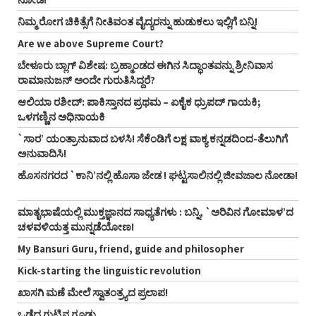
ನಿಮ್ಮ ರೋಗ ಚಿಕಿತ್ಸೆಗೆ ನೀತಿವಂತ ವೈದ್ಯರನ್ನು ಹುಡುಕಲು ಇಲ್ಲಿಗೆ ಬನ್ನಿ!
Are we above Supreme Court?
ಬೇಳೂರು ಬ್ಲಾಗ್‌ ವಿಶೇಷ: ಬ್ರಹ್ಮಾಂಡದ ಈಗಿನ ಸಿದ್ಧಾಂತವನ್ನು ಶ್ರೀನಿವಾಸ
ರಾಮಾನುಜನ್‌ ಅಂದೇ ಗುರುತಿಸಿದ್ದರೆ?
ಆಲಿಯಾ ರಶೀದ್‌: ಪಾಕಿಸ್ತಾನದ ಪ್ರಥಮ – ಏಕೈಕ ಧ್ರುಪದ್‌ ಗಾಯಕಿ;
ಒಳಗಣ್ಣಿನ ಅಧಿನಾಯಕಿ
`ಸಾರ’ ಯಂತ್ರಾನುವಾದ ಬಳಸಿ! ಸೆಕೆಂಡಿಗೆ ಲಕ್ಷ ವಾಕ್ಯ ಕನ್ನಡದಿಂದ-ತೆಲುಗಿಗೆ
ಅನುವಾದಿಸಿ!
ಹೊಸನಗರದ `ಕಾನಿ’ನಲ್ಲಿ ಹೊಸಾ ಜೇಡ ! ಘಟ್ಟಸಾಲಿನಲ್ಲಿ ಜೀವಜಾಲ ನೋಡಾ!
ಮಾತೃಭಾಷೆಯಲ್ಲಿ ಮುಕ್ತಜ್ಞಾನದ ಸಾಧ್ಯತೆಗಳು : ಬನ್ನಿ, `ಅರಿವಿನ ಗೋಮಾಳ’ದ
ಚಳವಳಿಯತ್ತ ಮುನ್ನಡೆಯೋಣ!
My Bansuri Guru, friend, guide and philosopher
Kick-starting the linguistic revolution
ಖಾಸಗಿ ಮಣೆ ಮೇಲೆ ಸ್ವಾತಂತ್ರ್ಯದ ಪ್ರಲಾಪ!
ಒಡೆದ ಗುಟ್ಟಿನ ಗೂಡು…..