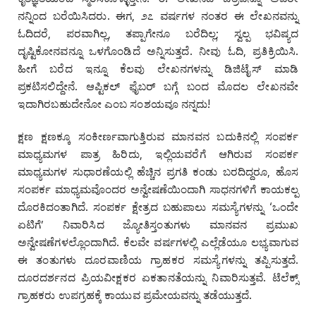
ನನ್ನಿಂದ ಬರೆಯಿಸಿದರು. ಈಗ, ೨೭ ವರ್ಷಗಳ ನಂತರ ಈ ಲೇಖನವನ್ನು
ಓದಿದರೆ, ಪರವಾಗಿಲ್ಲ, ತಪ್ಪಾಗೇನೂ ಬರೆದಿಲ್ಲ; ಸ್ವಲ್ಪ ಭವಿಷ್ಯದ
ದೃಷ್ಟಿಕೋನವನ್ನೂ ಒಳಗೊಂಡಿದೆ ಅನ್ನಿಸುತ್ತದೆ. ನೀವು ಓದಿ, ಪ್ರತಿಕ್ರಿಯಿಸಿ.
ಹೀಗೆ ಬರೆದ ಇನ್ನೂ ಕೆಲವು ಲೇಖನಗಳನ್ನು ಡಿಜಿಟೈಸ್‌ ಮಾಡಿ
ಪ್ರಕಟಿಸಲಿದ್ದೇನೆ. ಆಪ್ಟಿಕಲ್‌ ಫೈಬರ್‌ ಬಗ್ಗೆ ಬಂದ ಮೊದಲ ಲೇಖನವೇ
ಇದಾಗಿರಬಹುದೇನೋ ಎಂಬ ಸಂಶಯವೂ ನನ್ನದು!
ಕ್ಷಣ ಕ್ಷಣಕ್ಕೂ ಸಂಕೀರ್ಣವಾಗುತ್ತಿರುವ ಮಾನವನ ಬದುಕಿನಲ್ಲಿ ಸಂಪರ್ಕ
ಮಾಧ್ಯಮಗಳ ಪಾತ್ರ ಹಿರಿದು, ಇಲ್ಲಿಯವರೆಗೆ ಆಗಿರುವ ಸಂಪರ್ಕ
ಮಾಧ್ಯಮಗಳ ಸುಧಾರಣೆಯಲ್ಲಿ ಹೆಚ್ಚಿನ ಪ್ರಗತಿ ಕಂಡು ಬರದಿದ್ದರೂ, ಹೊಸ
ಸಂಪರ್ಕ ಮಾಧ್ಯಮವೊಂದರ ಅನ್ವೇಷಣೆಯಿಂದಾಗಿ ಸಾಧನಗಳಿಗೆ ಕಾಯಕಲ್ಪ
ದೊರಕಿದಂತಾಗಿದೆ. ಸಂಪರ್ಕ ಕ್ಷೇತ್ರದ ಬಹುಪಾಲು ಸಮಸ್ಯೆಗಳನ್ನು ‘ಒಂದೇ
ಏಟಿಗೆ’ ನಿವಾರಿಸಿದ ಜ್ಯೋತಿಸ್ತಂತುಗಳು ಮಾನವನ ಪ್ರಮುಖ
ಅನ್ವೇಷಣೆಗಳಲ್ಲೊಂದಾಗಿದೆ. ಕೆಲವೇ ವರ್ಷಗಳಲ್ಲಿ ಎಲ್ಲೆಡೆಯೂ ಲಭ್ಯವಾಗುವ
ಈ ತಂತುಗಳು ದೂರವಾಣಿಯ ಗ್ರಾಹಕರ ಸಮಸ್ಯೆಗಳನ್ನು ತಪ್ಪಿಸುತ್ತದೆ.
ದೂರದರ್ಶನದ ಪ್ರಿಯವೀಕ್ಷಕರ ಏಕತಾನತೆಯನ್ನು ನಿವಾರಿಸುತ್ತವೆ. ಟೆಲೆಕ್ಸ್
ಗ್ರಾಹಕರು ಉಪಗ್ರಹಕ್ಕೆ ಕಾಯುವ ಪ್ರಮೇಯವನ್ನು ತಡೆಯುತ್ತದೆ.