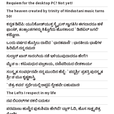
Requiem for the desktop PC? Not yet!
The heaven created by trinity of Hindustani music turns
50!
ಕನ್ನಡ ಡಿಟಿಪಿ: ಯುನಿಕೋಡ್‌ಯುಕ್ತ ಸ್ಕ್ರೈಬಸ್‌ ಸ್ವಾಗತಿಸಿ! ಈಗಲಾದರೂ ಹಳೆ
ಫಾಂಟ್‌, ತಂತ್ರಾಂಶಗಳನ್ನು ಕಿತ್ತೊಗೆದು ಹೊಸಕಾಲದ `ಡಿಜಿಟಲ್‌ ಜಗಲಿ’
ಕಟ್ಟೋಣ.
ಒಂದು ವರ್ಷದ ಹೊಸ್ತಿಲು ದಾಟಿದ `ಭಾರತವಾಣಿ’ : ಭಾರತೀಯ ಭಾಷೆಗಳ
ಹಿರಿಮೆಗೆ ನನ್ನ ನಮನ!
ಸುಲ್ತಾನ್‌ ಖಾನ್‌ ಸಾರಂಗಿಯ ನಶೆ ಇಳಿಯುವುದಾದರೂ ಹೇಗೆ?!
ಮೈ ಚ ಜ : ಕಟುಮಧುರ ವಜ್ರಕಾಯ, ದಣಿವರಿಯದ ದೇಶಕಾರ್ಯ
ಸಂಸ್ಕೃತ ಸಂವರ್ಧನವೇ ನನ್ನ ಮುಂದಿನ ಹೆಜ್ಜೆ : `ಪದ್ಮಶ್ರೀ’ ಪ್ರಶಸ್ತಿ ಪುರಸ್ಕೃತ
ಶ್ರೀ ಚ ಮೂ ಕೃಷ್ಣಶಾಸ್ತ್ರಿ
`ಚಿತ್ರ-ಕವನ’ ಸ್ಪರ್ಧೆಯಲ್ಲಿ ಅಪ್ಪಟ ಸ್ನೇಹವೇ ಬಹುಮಾನ!
The Lefts I respect in my life
ನವ ಲಿಬರಲ್‌ಗಳ ನಕಲಿ ಬದುಕು!
ಪರಮಾಣು ಹುಣ್ಣಿನ ಫುಕುಶಿಮಾ ಹೇಗಿದೆ? ಬ್ಲಾಗ್‌ ಓದಿ, ಹೊಸ ಸಾಕ್ಷ್ಯಚಿತ್ರ
ನೋಡಿ!