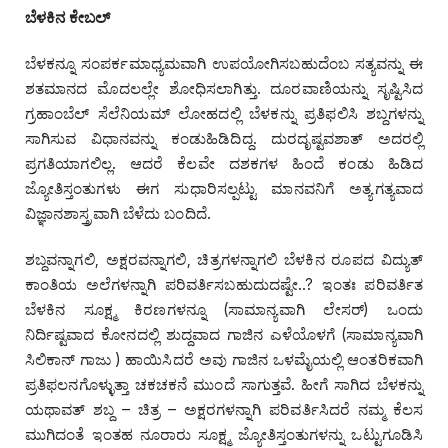
ಬೆಳಕಿನ ಕೇಬಲ್
ಬೆಳಕನ್ನೂ ಸಂಪರ್ಕಮಾಧ್ಯಮವಾಗಿ ಉಪಯೋಗಿಸಬಹುದೆಂಬ ಸತ್ಯವನ್ನು ಈ
ಶತಮಾನದ ಮೊದಲಲ್ಲೇ ಶೋಧಿಸಲಾಗಿತ್ತು. ದೂರವಾಣಿಯನ್ನು ಸೃಷ್ಟಿಸಿದ
ಗ್ರಹಾಂಬೆಲ್ ಸೆಲೆನಿಯಮ್ ಲೋಹದಲ್ಲಿ ಬೆಳಕನ್ನು ಪ್ರತಿಫಲಿಸಿ ಶಬ್ದಗಳನ್ನು
ಸಾಗಿಸುವ ವಿಧಾನವನ್ನು ಕಂಡುಹಿಡಿದಿದ್ದ. ದುರದೃಷ್ಟವಶಾತ್ ಅದರಲ್ಲಿ
ಪ್ರಗತಿಯಾಗಲಿಲ್ಲ. ಆದರೆ ಕೆಲವೇ ದಶಕಗಳ ಹಿಂದೆ ಕಂಡು ಹಿಡಿದ
ಜ್ಯೋತಿಸ್ತಂತುಗಳು ಈಗ ಸುಧಾರಿಸಲ್ಪಟ್ಟು ಮಾನವನಿಗೆ ಅತ್ಯಗತ್ಯವಾದ
ವಿಜ್ಞಾನಶಾಸ್ತ್ರವಾಗಿ ಬೆಳೆದು ಬಂದಿದೆ.
ಶಬ್ದವನ್ನಾಗಲಿ, ಅಕ್ಷರವನ್ನಾಗಲಿ, ಚಿತ್ರಗಳನ್ನಾಗಲಿ ಬೆಳಕಿನ ರೂಪದ ವಿದ್ಯುತ್
ಕಾಂತಿಯ ಅಲೆಗಳನ್ನಾಗಿ ಪರಿವರ್ತಿಸಬಹುದುದಷ್ಟೇ..? ಇಂತಃ ಪರಿವರ್ತಿತ
ಬೆಳಕಿನ ಸೂಕ್ಷ್ಮ ಕಿರಣಗಳನ್ನೂ (ಸಾಮಾನ್ಯವಾಗಿ ಲೇಸರ್) ಒಂದು
ನಿರ್ದಿಷ್ಟವಾದ ಕೋನದಲ್ಲಿ ಶುದ್ದವಾದ ಗಾಜಿನ ಎಳೆಯೊಳಗೆ (ಸಾಮಾನ್ಯವಾಗಿ
ಸಿಲಿಕಾನ್ ಗಾಜು ) ಹಾಯಿಸಿದರೆ ಅವು ಗಾಜಿನ ಒಳಮೈಯಲ್ಲಿ ಆಂತರಿಕವಾಗಿ
ಪ್ರತಿಫಲನಗೊಳ್ಳುತ್ತಾ ಚಕಚಕನೆ ಮುಂದೆ ಸಾಗುತ್ತವೆ. ಹೀಗೆ ಸಾಗಿದ ಬೆಳಕನ್ನು
ಯಥಾವತ್ ಶಬ್ದ – ಚಿತ್ರ – ಅಕ್ಷರಗಳನ್ನಾಗಿ ಪರಿವರ್ತಿಸಿದರೆ ನಮ್ಮ ಕೆಲಸ
ಮುಗಿದಂತೆ ಇಂತಹ ನೂರಾರು ಸೂಕ್ಷ್ಮ ಜ್ಯೋತಿಸ್ತಂತುಗಳನ್ನು ಒಟ್ಟುಗೂಡಿಸಿ