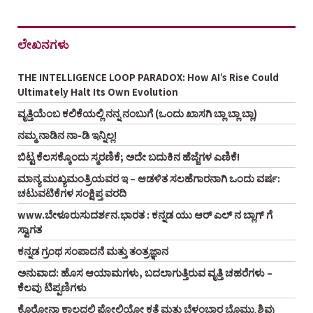
ಲೇಖನಗಳು
THE INTELLIGENCE LOOP PARADOX: How AI’s Rise Could
Ultimately Halt Its Own Evolution
ವೃತ್ತಿಯೆಂಬ ಕಲಿಕೆಯಲ್ಲಿ ನನ್ನ ನಂಬುಗೆ (ಒಂದು ಖಾಸಗಿ ಬ್ಲಾ ಬ್ಲಾ ಬ್ಲಾ)
ನಮ್ಮ ನಾಡಿನ ನಾ-ಡಿ ಇನ್ನಿಲ್ಲ!
ಬಿಟ್ಟ ಕೆಲಸಕ್ಕೊಂದು ಸ್ಮರಣಿಕೆ; ಅದೇ ಬದುಕಿನ ಹೆಜ್ಜೆಗಳ ಎಣಿಕೆ!
ಮಾನ್ಯ ಮುಖ್ಯಮಂತ್ರಿಯವರ ಇ – ಆಡಳಿತ ಸಲಹೆಗಾರನಾಗಿ ಒಂದು ವರ್ಷ:
ಚಟುವಟಿಕೆಗಳ ಸಂಕ್ಷಿಪ್ತ ವರದಿ
www.ಬೇಳೂರುಸುದರ್ಶನ.ಭಾರತ : ಕನ್ನಡ ಯು ಆರ್‌ ಎಲ್‌ ನ ಬ್ಲಾಗ್‌ ಗೆ
ಸ್ವಾಗತ
ಕನ್ನಡ ಗ್ರಂಥ ಸಂಪಾದನೆ ಮತ್ತು ತಂತ್ರಜ್ಞಾನ
ಅನುವಾದ: ಹೊಸ ಆಯಾಮಗಳು, ಬದಲಾಗುತ್ತಿರುವ ವೃತ್ತಿ ಚಹರೆಗಳು –
ಕೆಲವು ಟಿಪ್ಪಣಿಗಳು
ಕೊರೋನಾ ಕಾಲದಲ್ಲಿ ಪೋಲಿಯೋ ಕತೆ ಮತ್ತು ಬೆಳಂಬಾರ ಬೊಮ್ಮು ಶಿವು