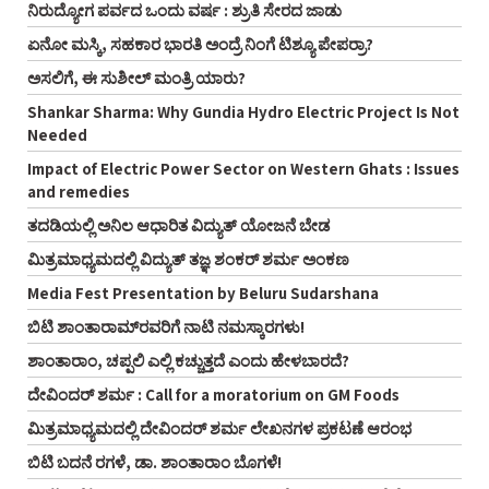
ನಿರುದ್ಯೋಗ ಪರ್ವದ ಒಂದು ವರ್ಷ : ಶ್ರುತಿ ಸೇರದ ಜಾಡು
ಏನೋ ಮಸ್ಕಿ, ಸಹಕಾರ ಭಾರತಿ ಅಂದ್ರೆ ನಿಂಗೆ ಟಿಶ್ಯೂ ಪೇಪರ್ರಾ?
ಅಸಲಿಗೆ, ಈ ಸುಶೀಲ್ ಮಂತ್ರಿ ಯಾರು?
Shankar Sharma: Why Gundia Hydro Electric Project Is Not
Needed
Impact of Electric Power Sector on Western Ghats : Issues
and remedies
ತದಡಿಯಲ್ಲಿ ಅನಿಲ ಆಧಾರಿತ ವಿದ್ಯುತ್ ಯೋಜನೆ ಬೇಡ
ಮಿತ್ರಮಾಧ್ಯಮದಲ್ಲಿ ವಿದ್ಯುತ್ ತಜ್ಞ ಶಂಕರ್ ಶರ್ಮ ಅಂಕಣ
Media Fest Presentation by Beluru Sudarshana
ಬಿಟಿ ಶಾಂತಾರಾಮ್‌ರವರಿಗೆ ನಾಟಿ ನಮಸ್ಕಾರಗಳು!
ಶಾಂತಾರಾಂ, ಚಪ್ಪಲಿ ಎಲ್ಲಿ ಕಚ್ಚುತ್ತದೆ ಎಂದು ಹೇಳಬಾರದೆ?
ದೇವಿಂದರ್ ಶರ್ಮ : Call for a moratorium on GM Foods
ಮಿತ್ರಮಾಧ್ಯಮದಲ್ಲಿ ದೇವಿಂದರ್ ಶರ್ಮ ಲೇಖನಗಳ ಪ್ರಕಟಣೆ ಆರಂಭ
ಬಿಟಿ ಬದನೆ ರಗಳೆ, ಡಾ. ಶಾಂತಾರಾಂ ಬೊಗಳೆ!