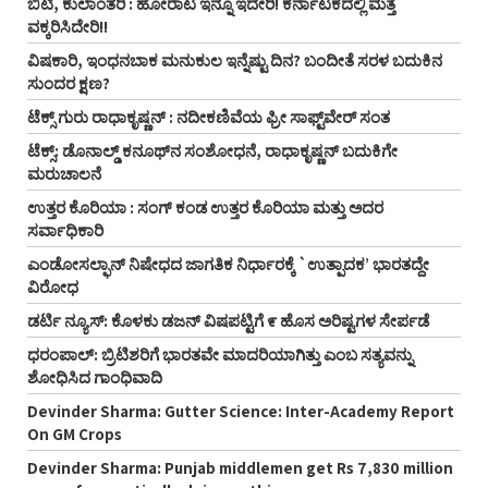
ಬಿಟಿ, ಕುಲಾಂತರಿ : ಹೋರಾಟ ಇನ್ನೂ ಇದೇರಿ! ಕರ್ನಾಟಕದಲ್ಲಿ ಮತ್ತೆ
ವಕ್ಕರಿಸಿದೇರಿ!!
ವಿಷಕಾರಿ, ಇಂಧನಬಾಕ ಮನುಕುಲ ಇನ್ನೆಷ್ಟು ದಿನ? ಬಂದೀತೆ ಸರಳ ಬದುಕಿನ
ಸುಂದರ ಕ್ಷಣ?
ಟೆಕ್ಸ್ ಗುರು ರಾಧಾಕೃಷ್ಣನ್ : ನದೀಕಣಿವೆಯ ಫ್ರೀ ಸಾಫ್ಟ್‌ವೇರ್ ಸಂತ
ಟೆಕ್ಸ್: ಡೊನಾಲ್ಡ್ ಕನೂಥ್‌ನ ಸಂಶೋಧನೆ, ರಾಧಾಕೃಷ್ಣನ್ ಬದುಕಿಗೇ
ಮರುಚಾಲನೆ
ಉತ್ತರ ಕೊರಿಯಾ : ಸಂಗ್ ಕಂಡ ಉತ್ತರ ಕೊರಿಯಾ ಮತ್ತು ಅದರ
ಸರ್ವಾಧಿಕಾರಿ
ಎಂಡೋಸಲ್ಫಾನ್ ನಿಷೇಧದ ಜಾಗತಿಕ ನಿರ್ಧಾರಕ್ಕೆ `ಉತ್ಪಾದಕ’ ಭಾರತದ್ದೇ
ವಿರೋಧ
ಡರ್ಟಿ ನ್ಯೂಸ್: ಕೊಳಕು ಡಜನ್ ವಿಷಪಟ್ಟಿಗೆ ೯ ಹೊಸ ಅರಿಷ್ಟಗಳ ಸೇರ್ಪಡೆ
ಧರಂಪಾಲ್: ಬ್ರಿಟಿಶರಿಗೆ ಭಾರತವೇ ಮಾದರಿಯಾಗಿತ್ತು ಎಂಬ ಸತ್ಯವನ್ನು
ಶೋಧಿಸಿದ ಗಾಂಧಿವಾದಿ
Devinder Sharma: Gutter Science: Inter-Academy Report
On GM Crops
Devinder Sharma: Punjab middlemen get Rs 7,830 million