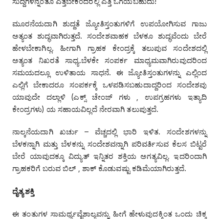
ಸುದ್ದಿಗಳನ್ನಂತೂ ಎತ್ತಬೇಕೆಂದರಲ್ಲಿ ಎತ್ತಿ ಒಗೆಯಬಹುದು!
ಮೂರನೆಯದಾಗಿ ಶುದ್ದತೆ ಜ್ಯೋತಿಸ್ತಂತುಗಳಿಗೆ ಉಪಯೋಗಿಸುವ ಗಾಜು
ಅತ್ಯಂತ ಶುದ್ಧವಾಗಿರುತ್ತದೆ. ಸಂದೇಶವಾಹಕ ಬೆಳಕೂ ಶುದ್ಧವೆಂದು ಬೇರೆ
ಹೇಳಬೇಕಾಗಿಲ್ಲ. ಹೀಗಾಗಿ ಗ್ರಾಹಕ ಕೇಂದ್ರಕ್ಕೆ ತಲುಪುವ ಸಂದೇಶದಲ್ಲಿ
ಅತ್ಯಂತ ನಿಖರತೆ ಸಾಧ್ಯ.ಬೆಳಕೇ ಸಂಪರ್ಕ ಮಾಧ್ಯಮವಾಗಿರುವುದರಿಂದ
ಸಮಯದಲ್ಲೂ ಉಳಿತಾಯ ಸಾಧನೆ. ಈ ಜ್ಯೋತಿಸ್ತಂತುಗಳನ್ನು ಎಲ್ಲಿಂದ
ಎಲ್ಲಿಗೆ ಬೇಕಾದರೂ ಸಂಪರ್ಕಕ್ಕೆ ಒಳಪಡಿಸಬಹುದಾದ್ದರಿಂದ ಸಂದೇಶವು
ಯಾವುದೇ ದಲ್ಲಾಳಿ (ಎಕ್ಸ್ ಚೇಂಜ್ ಗಳು , ಉಪಗ್ರಹಗಳು ಇತ್ಯಾದಿ
ಕೇಂದ್ರಗಳು) ಯ ಸಹಾಯವಿಲ್ಲದೆ ನೇರವಾಗಿ ತಲುಪುತ್ತದೆ.
ನಾಲ್ಕನೆಯದಾಗಿ ಖರ್ಚು – ವೆಚ್ಚದಲ್ಲಿ ಭಾರಿ ಇಳಿತ. ಸಂದೇಶಗಳನ್ನು
ಬೆಳಕನ್ನಾಗಿ ಮತ್ತು ಬೆಳಕನ್ನು ಸಂದೇಶವನ್ನಾಗಿ ಪರಿವರ್ತಿಸುವ ಕೆಲಸ ಬಿಟ್ಟರೆ
ಬೇರೆ ಯಾವುದಕ್ಕೂ ವಿದ್ಯುತ್ ಇನ್ನಿತರ ಶಕ್ತಿಯ ಅಗತ್ಯವಿಲ್ಲ. ಇದರಿಂದಾಗಿ
ಗ್ರಾಹಕರಿಗೆ ಬರುವ ಬಿಲ್ , ಶಾಕ್ ಕೊಡುವಷ್ಟು ಕಡಿಮೆಯಾಗಿರುತ್ತದೆ.
ದೈತ್ಯ ಶಕ್ತಿ
ಈ ತಂತುಗಳ ಸಾಮರ್ಥ್ಯವೈಶಾಲ್ಯವನ್ನು ಹೀಗೆ ಹೇಳುವುದಕ್ಕಿಂತ ಒಂದು ಚಿಕ್ಕ