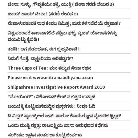
ಚೀನಾ: ಸುಳ್ಳು, ಗೌಪ್ಯತೆಯೇ ಶಕ್ತಿ, ಯುಕ್ತಿ ( ಚೀನಾ ಸರಣಿ ಲೇಖನ ೨)
ಹಾಯ್ ಹಾಯ್ ಚೀನಾ ! (ಸರಣಿ ಲೇಖನ ೧)
ನೇಪಾಳ:ಪಶುಪತಿನಾಥ ಕೇವಲ ನಿಮಿತ್ತ ; ಮರುಕಳಿಸಲಿದೆಯೆ ರಕ್ತಪಾತ ?
ವಿಶ್ವ ಪರಂಪರೆ ತಾಣವಾಗಲಿದೆ ಪಶ್ಚಿಮ ಘಟ್ಟ. ಬೃಹತ್ ಯೋಜನೆಗಳನ್ನು
ದಯವಿಟ್ಟು ಕೈಬಿಡಿ !
ತದಡಿ : ಆಗ ಪೆಡಂಭೂತ, ಈಗ ಬ್ರಹ್ಮಪಿಶಾಚಿ !
ನಿಮಗೆ ಗೊತ್ತೆ, ಬ್ಯಾಕ್ಟೀರಿಯಾ ಅರಿಷಡ್ವರ್ಗ?
Three Cups of Tea : ಮನ ತಟ್ಟುವ ಸೇವಾ ಕಥನ
Please visit www.mitramaadhyama.co.in
Shilpashree Investigative Report Award 2010
“ನೋಯಿಂಗ್” : ನಿಕೋಲಾಸ್ ಕೇಜ್ ನ ಬತ್ತದ ಉತ್ಸಾಹ
ಜಯಚಿಕ್ಕಿ ಕೊಟ್ಟ ಮನೆಮದ್ದಿನ ಪುಸ್ತಕಗಳು : ನೀವೂ ಓದಿ
ದಿ ವಿನ್ನರ್ ಸ್ಟಾಂಡ್ಸ್ ಅಲೋನ್: ಪಾಲೋ ಕೊಯೆಲ್ಹೋನ ವೈಚಾರಿಕ ಥ್ರಿಲ್ಲರ್
ಒಂದು ಮುಷ್ಟಿ ನಕ್ಷತ್ರ: ರಾಜಲಕ್ಷ್ಮಿಯ ಖಾಸಾ ಅನುಭವದ ಕಥೆಗಳು
ಸಂಗೀತದ ಕ್ಲಾಸಿನ ನಂತರ ಚಾ ಕೊಟ್ಟ ಜೀವಗಳು