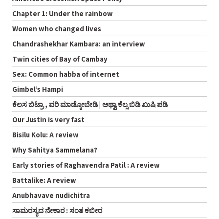
Chapter 1: Under the rainbow
Women who changed lives
Chandrashekhar Kambara: an interview
Twin cities of Bay of Cambay
Sex: Common habba of internet
Gimbel’s Hampi
ಕೆಲಸ ಬಿಟ್ರಾ , ವರಿ ಮಾಡ್ಕೋಬೇಡಿ | ಅಥ್ವಾ ಕೆಲ್ಸ ಬಿಡಿ ಖುಷಿ ಪಡಿ
Our Justin is very fast
Bisilu Kolu: A review
Why Sahitya Sammelana?
Early stories of Raghavendra Patil : A review
Battalike: A review
Anubhavave nudichitra
ಸಾಮರಸ್ಯದ ನೇಕಾರ : ಸಂತ ಕಬೀರ