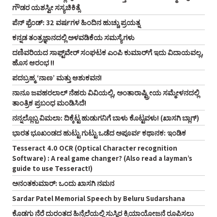
ಗೌಡರ ಯಶಸ್ವೀ ಸಸ್ಯಚಿಕಿತ್ಸೆ
ಪೆನ್‌ ಫ್ರೆಂಡ್‌: 32 ವರ್ಷಗಳ ಹಿಂದಿನ ಹುಚ್ಚು ಪ್ರಯತ್ನ
ಕನ್ನಡ ತಂತ್ರಜ್ಞಾನದಲ್ಲಿ ಅಳವಡಿಕೆಯ ಸಮಸ್ಯೆಗಳು
ದಣಿವರಿಯದ ಸಾಫ್ಟ್‌ವೇರ್‌ ಸಂಘಟಕ ಎಂಪಿ ಕುಮಾರ್‌ಗೆ ಇದು ವಿದಾಯವಲ್ಲ,
ಹೊಸ ಆರಂಭ !!
ಪದಬ್ರಹ್ಮ ‘ನಾಣ’ ಮತ್ತು ಆಶುಕವನ!
ನಾನೂ ಜವಹರಲಾಲ್‌ ನೆಹರು ವಿವಿಯಲ್ಲಿ, ಅಂತಾರಾಷ್ಟ್ರೀಯ ಸಮ್ಮೇಳನದಲ್ಲಿ
ತಾಂತ್ರಿಕ ಪ್ರಬಂಧ ಮಂಡಿಸಿದೆ!
ನನ್ನಲ್ಲೊಬ್ಬ ವಿಮಲಾ: ದಿಕ್ಕೆಟ್ಟ ಹುಡುಗನಿಗೆ ಬಾಳು ಕೊಟ್ಟವಳು! (ಖಾಸಗಿ ಬ್ಲಾಗ್‌)
ಭಾರತ ಭೂಖಂಡದ ಹುಟ್ಟು ಗುಟ್ಟು ಒಡೆದ ಅಪೂರ್ವ ಕಥಾನಕ: ಇಂಡಿಕ
Tesseract 4.0 OCR (Optical Character recognition
Software) : A real game changer? (Also read a layman’s
guide to use Tesseract!)
ಅನಂತಕುಮಾರ್‌: ಒಂದು ಖಾಸಗಿ ನಮನ
Sardar Patel Memorial Speech by Beluru Sudarshana
ಕೊಡಗು ನೆರೆ ದುರಂತದ ಹಿನ್ನೆಲೆಯಲ್ಲಿ ಸುಸ್ಥಿರ ಕ್ರಿಯಾಯೋಜನೆ ರೂಪಿಸಲು