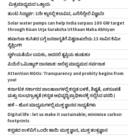
ಮಿತ್ರಮಾಧ್ಯಮದ ಒತ್ತಾಯ
ತುಂಟ ಸಿದ್ಧಾರ್ಥ: 2ನೇ ಕ್ಲಾಸಲ್ಲಿ ಕಲಾವಿದ, ಎಸೆಸೆಲ್ಸೀಲಿ ವಿಜ್ಞಾನಿ!
Solar water pumps can help India surpass 100 GW target
through Kisan Urja Suraksha Utthaan Maha Abhiyan
ಹವಾಗುಣ ಕುಸಿತದ ಬಗ್ಗೆ ಜನಜಾಗೃತಿಗೆ ವಿಶ್ವದಾಖಲೆಯ 23 ಸಾವಿರ ಕಿಮೀ
ಸೈಕ್ಲಿಂಗ್‌!
ಸ್ಥಳೀಯತೆಯೇ ಬದುಕು, ಅದರಲಿ ತೃಪ್ತಿಯ ಹುಡುಕು!
ಪಿಯೆರೆ ಒಮಿಡ್ಯಾರ್ ದಾನಪಾಶ: ಅಲಿಪ್ತ ಮಾಧ್ಯಮದ ಸರ್ವನಾಶ
Attention NGOs: Transparency and probity begins from
you!
ಕರ್ನಾಟಕ ಸರ್ಕಾರದ ಜಾಲತಾಣಗಳಲ್ಲಿ ಕನ್ನಡ ಬಳಕೆ, ಶಿಷ್ಟತೆ, ಏಕರೂಪತೆ
ಮತ್ತು ಸುಲಭಗ್ರಾಹ್ಯತೆ (ಕನ್ನಡ ಅಭಿವೃದ್ಧಿ ಪ್ರಾಧಿಕಾರಕ್ಕೆ ಸಲ್ಲಿಸಿದ ವರದಿ )
ಹಳೆ – ಹೊಸ ಮಾಧ್ಯಮಗಳಲ್ಲಿ ಮುಕ್ತ ಜ್ಞಾನದ ಸಾಧ್ಯತೆಗಳು
Digital life : let us make it sustainable; minimise carbon
footprints
ಕನ್ನಡದ ಉಳಿವಿಗೆ ಒಂದೇ ಹಾದಿ: ಮುಕ್ತ ಜ್ಞಾನ, ಮುಕ್ತ ತಂತ್ರಜ್ಞಾನ