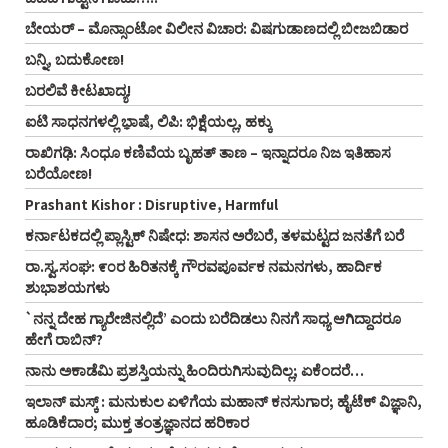
ಬೇಯರ್ – ಮೊನ್ಸಾಂಟೋ ವಿಲೀನ ವಿಚಾರ: ವಿಷಗುಡಾಣದಲ್ಲಿ ಬೀಜಬಿಡಾರ
ಬನ್ನಿ, ಬದುಕೋಣ!
ಬರಲಿವೆ ಕೀಟಖಾದ್ಯ!
ಐಟಿ ಸಾಧನಗಳಲ್ಲಿ ಭಾ಼ಷೆ, ಲಿಪಿ: ಭಿಕ್ಷೆಯಲ್ಲ, ಹಕ್ಕು
ರಾಖಿಗಢಿ: ಸಿಂಧೂ ಕಣಿವೆಯ ಬೃಹತ್ ತಾಣ – ಇನ್ನಾದರೂ ನಿಜ ಇತಿಹಾಸ
ಬರೆಯೋಣ!
Prashant Kishor : Disruptive, Harmful
ಕರ್ನಾಟಕದಲ್ಲಿ ಪ್ಲಾಸ್ಟಿಕ್‌ ನಿಷೇಧ: ಶಾಸನ ಅರೆಬರೆ, ತಳಮಟ್ಟದ ಜನತೆಗೆ ಬರೆ
ರಾ.ಸ್ವ.ಸಂಘ: ೯೦ರ ಹಿರಿತನಕ್ಕೆ ಗೌರವಪೂರ್ವಕ ನಮನಗಳು, ಹಾರ್ದಿಕ
ಶುಭಾಶಯಗಳು
`ನನ್ನ ದೇಹ ಗ್ಯಾರೇಜಿನಲ್ಲಿದೆ’ ಎಂದು ಬರೆದಿಡಲು ನಿನಗೆ ಸಾಧ್ಯ ಆಗಿದ್ದಾದರೂ
ಹೇಗೆ ರಾಬಿನ್‌?
ನಾನು ಅಕಾಡೆಮಿ ಪ್ರಶಸ್ತಿಯನ್ನು ಹಿಂದಿರುಗಿಸುವುದಿಲ್ಲ; ಏಕೆಂದರೆ…
ಇಲಾನ್ ಮಸ್ಕ್ : ಮನುಕುಲ ಏಳಿಗೆಯ ಮಹಾನ್ ಕನಸುಗಾರ; ಹೈಟೆಕ್ ವಿಜ್ಞಾನಿ,
ಹೂಡಿಕೆದಾರ; ಮುಕ್ತ ತಂತ್ರಜ್ಞಾನದ ಹರಿಕಾರ