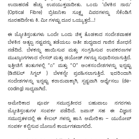
ಉದಾಹರಣೆ ಹೆಚ್ಚು ಉಪಯುಕ್ತವಾದೀತು. ಒಂದು ‘ಬೆಳಕಿನ ನಾರು’
(Optical Fibre) ಬ್ರಿಟಾನಿಕಾ ಸೂಕ್ಷ್ಮ ವಿವರಗಳನ್ನು ಸೆಕೆಂಡಿಗೆ
ನೂರಹದಿನೇಳು ಕಿ. ಮೀ ಗಳಷ್ಟು ದೂರ ಒಯ್ಯುತ್ತದೆ…!
ಈ ಜ್ಯೋತಿಸ್ತಂತುಗಳು ಒಂದೇ ಒಂದು ಚಿಕ್ಕ ತೊಡಕಾದ ಸಂದೇಶವಾಹಕ
ಬೆಳಕಿನ ಅತ್ಯಲ್ಪ ನಷ್ಟವನ್ನು ತಡೆಯಲು ಅತೀ ಶುದ್ಧವಾದ ಗಾಜಿನ ಶೋಧನೆ
ನಡೆದಿದೆ. ಬೆಳಕನ್ನು ಹಾಯಿಸುವ ಮತ್ತು ಸಂಗ್ರಹಿಸುವ ಉಪಕರಣಗಳ
ಮುಖ್ಯಾಂಗಗಳಾದ ಲೇಸರ್ ಮತ್ತು ಡಯೋಡ್ ಗಳನ್ನೂ ಸುಧಾರಿಸಲಾಗುತ್ತಿದೆ.
ಇತ್ತೀಚಿಗೆ ತಂತುಗಳಲ್ಲಿ “೧” ಮತ್ತು “O” ಅಂಕಸಂದೇಶಗಳನ್ನು ಇನ್ನಷ್ಟು
(ಡಿಜಿಟಲ್ ಸಿಗ್ನಲ್ ) ಬೆಳಕನ್ನೇ ಪ್ರವಹಿಸಲಾಗುತ್ತಿದೆ. ಇದರಿಂದಾಗಿ
ಸಂದೇಶಗಳನ್ನು ಇನ್ನಷ್ಟು ಕರಾರುವಾಕ್ಕಾಗಿ, ಸ್ಪಷ್ಟವಾಗಿ ಅರ್ಥೈಸಲು (de-
coding) ಸಾಧ್ಯವಾಗಿದೆ.
ಅಮೇರಿಕಾದ ಪೂರ್ವ ಸಮುದ್ರತೀರದ ಬಹುಪಾಲು ನಗರಗಳು
ಜ್ಯೋತಿಸ್ತಂತುಗಳ ಸಂಪರ್ಕ ಪಡೆದಿದೆ. ಜಪಾನ್ ಸಹ ಈ ವಿಜ್ಞಾನ
ಸಮುದ್ರತಳದಲ್ಲಿ ಈ ಕೇಬಲ್ ಗಳನ್ನು ಹಾಸಿ ಅಮೇರಿಕಾ – ಯುರೋಪ್
ಸಂಪರ್ಕ ಕಲ್ಪಿಸುವ ಯೋಜನೆ ಕಾರ್ಯಗತವಾಗಲಿದೆ.