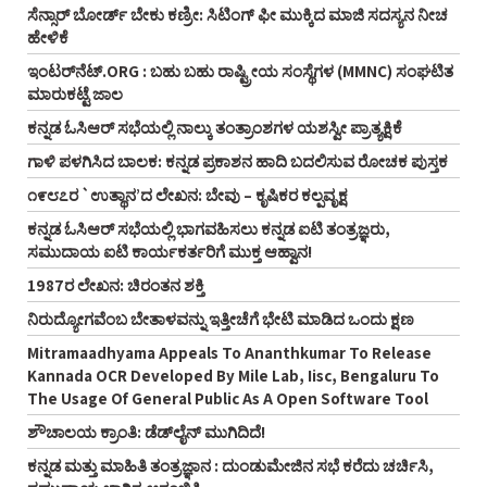
ಸೆನ್ಸಾರ್‌ ಬೋರ್ಡ್ ಬೇಕು ಕಣ್ರೀ: ಸಿಟಿಂಗ್‌ ಫೀ ಮುಕ್ಕಿದ ಮಾಜಿ ಸದಸ್ಯನ ನೀಚ
ಹೇಳಿಕೆ
ಇಂಟರ್‌ನೆಟ್‌.ORG : ಬಹು ಬಹು ರಾಷ್ಟ್ರೀಯ ಸಂಸ್ಥೆಗಳ (MMNC) ಸಂಘಟಿತ
ಮಾರುಕಟ್ಟೆ ಜಾಲ
ಕನ್ನಡ ಓಸಿಆರ್‌ ಸಭೆಯಲ್ಲಿ ನಾಲ್ಕು ತಂತ್ರಾಂಶಗಳ ಯಶಸ್ವೀ ಪ್ರಾತ್ಯಕ್ಷಿಕೆ
ಗಾಳಿ ಪಳಗಿಸಿದ ಬಾಲಕ: ಕನ್ನಡ ಪ್ರಕಾಶನ ಹಾದಿ ಬದಲಿಸುವ ರೋಚಕ ಪುಸ್ತಕ
೧೯೮೭ರ `ಉತ್ಥಾನ’ದ ಲೇಖನ: ಬೇವು – ಕೃಷಿಕರ ಕಲ್ಪವೃಕ್ಷ
ಕನ್ನಡ ಓಸಿಆರ್‌ ಸಭೆಯಲ್ಲಿ ಭಾಗವಹಿಸಲು ಕನ್ನಡ ಐಟಿ ತಂತ್ರಜ್ಞರು,
ಸಮುದಾಯ ಐಟಿ ಕಾರ್ಯಕರ್ತರಿಗೆ ಮುಕ್ತ ಆಹ್ವಾನ!
1987ರ ಲೇಖನ: ಚಿರಂತನ ಶಕ್ತಿ
ನಿರುದ್ಯೋಗವೆಂಬ ಬೇತಾಳವನ್ನು ಇತ್ತೀಚೆಗೆ ಭೇಟಿ ಮಾಡಿದ ಒಂದು ಕ್ಷಣ
Mitramaadhyama Appeals To Ananthkumar To Release
Kannada OCR Developed By Mile Lab, Iisc, Bengaluru To
The Usage Of General Public As A Open Software Tool
ಶೌಚಾಲಯ ಕ್ರಾಂತಿ: ಡೆಡ್‌ಲೈನ್ ಮುಗಿದಿದೆ!
ಕನ್ನಡ ಮತ್ತು ಮಾಹಿತಿ ತಂತ್ರಜ್ಞಾನ : ದುಂಡುಮೇಜಿನ ಸಭೆ ಕರೆದು ಚರ್ಚಿಸಿ,