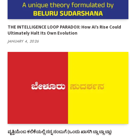
THE INTELLIGENCE LOOP PARADOX: How AI’s Rise Could
Ultimately Halt Its Own Evolution
JANUARY 4, 2026
ವೃತ್ತಿಯೆಂಬ ಕಲಿಕೆಯಲ್ಲಿ ನನ್ನ ನಂಬುಗೆ (ಒಂದು ಖಾಸಗಿ ಬ್ಲಾ ಬ್ಲಾ ಬ್ಲಾ)