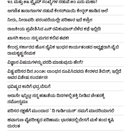
೪೭ ಮತ್ತು ೫೩ ಪ್ರೈಮ್‌ ಸಂಖ್ಯೆಗಳ ನಡುವೆ ೫೦ ಏನು ಮಹಾ?
ಅಗಣಿತ ತಾರಾಗಣಗಳ ನಡುವೆ ಕೇಸರ್‌ಬಾಯಿ ಕೇರ್‍ಕರ್‌ ಹಾಡಿನ ಅಲೆ
ನೀರು, ನೀರಾವರಿ: ಪರಂಪರೆಯಲ್ಲೇ ಪರಿಹಾರ ಇದೆ ಕಣ್ರೀ!
ರಾಜಕೀಯ ಪ್ರವೇಶಿಸಿದ ಎನ್‌ ರವಿಕುಮಾರ್‌ ಬೆಳೆದ ಕಥೆ ಇಲ್ಲಿದೆ!
ಖಾಸಗಿ ಕಾಲಂ: ನನ್ನ ಮಗನ ಕಲಿವ ತವಕ!
ಕೇಂದ್ರ ಸರ್ಕಾರದ ಹೊಸ ಜೈವಿಕ ಇಂಧನ ಕಾರ್ಯತಂಡದ ಅಧ್ಯಕ್ಷರಾಗಿ ವೈ ಬಿ
ರಾಮಕೃಷ್ಣ ನೇಮಕ
ವಿಜ್ಞಾನ ವಿಷಯಗಳನ್ನು ವರದಿ ಮಾಡುವುದು ಹೇಗೆ?
ವಿಶ್ವ ಪರಿಸರ ದಿನ ೨೦೧೫: ಲಾಂಛನ ರೂಪಿಸಿದವರು ಕೇರಳದ ಶಿಬಿನ್‌; ಇಲ್ಲಿದೆ
ಅವರ ವಿಶೇಷ ಸಂದರ್ಶನ!
ಭವಿಷ್ಯದ ಕಾರಿಗೆ ಭದ್ರ ಬೆಸುಗೆ
ಅರಾಸೇ ಇನ್ನಿಲ್ಲ! ನನ್ನ ಹತಾಶೆಯ ದಿನಗಳಲ್ಲಿ ಶಕ್ತಿ ನೀಡಿದ ಚೇತನಕ್ಕೆ
ನಮೋನ್ನಮಃ
ಪರಿಸರ ರಕ್ಷಣೆಗೆ ಮುಂದಾದ `ದಿ ಗಾರ್ಡಿಯನ್‌’ ನಮಗೆ ಮಾದರಿಯಾಗಲಿ
ಹವಾಗುಣ ವೈಪರೀತ್ಯದ ಪರಿಣಾಮ: ಭಾರತದಲ್ಲಿ ಬೇಸಗೆ ಮಳೆ ತಂದ ಕೃಷಿ
ದುರಂತ