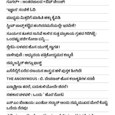
ಗೂಗಲ್+ : ಅಂತರಜಾಲದ +ಟಿವ್ ಚೇಂಜ್!
‘ಇಜ್ಞಾನ’ ಸಂಚಿಕೆ ಓದಿ
ಮಾಧ್ಯಮ ಮಿತ್ರರಿಗೆ ಮಾಹಿತಿ ಹಕ್ಕು ಕೈಪಿಡಿ
ಸ್ಟೀವ್‌ ಜಾಬ್ಸ್‌ ಕಟ್ಟಿದ ಹಂಗಿನರಮನೆಯಲ್ಲೇ ಇರಬೇಕೆ?
ಸೂರ್ಯನ ತೂಕದ ಸಾಸಿವೆ ಕಾಳಿನ ಸುತ್ತ ವಜ್ರಕಾಯ ಗ್ರಹದ ಗಿರಿಗಿಟ್ಲೆ :
ಒಂದಷ್ಟು ಚರ್ಚಿಸೋಣ ಬನ್ನಿ….
ಸ್ಲೇಟು-ಬಳಪದ ಹೊಸ ಯುಗಕ್ಕೆ ಸ್ವಾಗತ !
ಬಾಳೇಪುಣಿ : ಅಭ್ಯುದಯ ಪತ್ರಿಕೋದ್ಯಮದ ಕಣ್ಮಣಿ
ನಮ್ಮ ಜಸ್ಟಿನ್ ಈಗ್ಲೂ ಫಾಸ್ಟ್
ಎಸೆಸೆಲ್ಸಿಗೆ ಬರೆದ ರಸಾಯನ ಶಾಸ್ತ್ರದ ಹಳೆ ಪುಸ್ತಕ ಹೀಗಿದೆ!
THE ANONYMOUS : ಬಿ. ದೇವರಾಜ್ ಹೊಸ ಕಲಾಕೃತಿಗಳ ಸರಣಿ
ಏನ್ಮಾಡ್ತೀರಾ ತರಲೆ, ಬದುಕುಳಿಯೋದೇ ಜಿರಲೆ !
ಸಹಕಾರ ಚಳವಳಿ : ಒಂದು `ಹೊರ’ನೋಟ
ಎಸ್ ಎಂ ಪೆಜತಾಯ: ಎಂಡೋ ಸಲ್ಫಾನ್ ಅಂದು ನಮ್ಮ ಮುಖದ ಮೇಲೆ ಕೊಟ್ಟ
ಒದೆಯ ನೆನಪು!