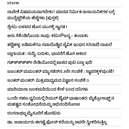
storm
ನಾವೇಕೆ ವಿಷಮಯವಾಗಬೇಕು? ಮಾನವ ನಿರ್ಮಿತ ರಾಸಾಯನಿಕಗಳ ಬಗ್ಗೆ
ಮುನ್ನೆಚ್ಚರಿಕೆಯ ಹೆಜ್ಜೆಗಳು [ಪುಸ್ತಕ]
ಸ್ಲೇಟು-ಬಳಪದ ಹೊಸ ಯುಗಕ್ಕೆ ಸ್ವಾಗತ !
ಆರು ಸೆಕೆಂಡಿಗೊಂದು ಸಾವು: ಕಟುಸೌಜನ್ಯ – ತಂಬಾಕು
ತಟ್ಟಿಹಳ್ಳ: ಜಡಿಮಳೆಗೂ ಸವಾಲೊಡ್ಡಿದ ಜೈವಿಕ ಇಂಧನ ಸಸಿನಾಟಿ ದಾಖಲೆ
ಬ್ಲಾಗಾಯತ : ಸುದ್ದಿ, ಬದುಕು, ಭಾವನೆಗೆ ಹೊಸ ಆಕಾರ
ಗಶ್‌ಶ್‌ಶ್‌ಶ್‌ಶ್!! ರೇಡಿಯೋದಲ್ಲಿ ಪಾಠದ ಪುಟ ಬರ್‍ತಾ ಇದೆ!
ಜಜಂತರ್‌ ಮಮಂತರ್‌ ಮ್ಯಾಗಜಿನ್‌ನ ೨ನೇ ಸಂಚಿಕೆ : ಸ್ಥಾವರಕ್ಕಳಿವುಂಟೆ?
ಜಂತರ್‌ ಮಂತರ್‌: ಮಿತ್ರಮಾಧ್ಯಮದ ವಿಜ್ಞಾನ ಸಂಚಿಕೆ ೧
ಮಾರಿಯಾನಾ ಜಲಕಮರಿಯಿಂದ ಕೇಳಿ ಬಂದ ದನಿಗಳು
ಒಂದೇ ಸಹಜ ಧ್ವನಿಯಲ್ಲಿ ರಿಯಲ್‌ ಟೈಮ್‌ ಭಾಷಾಂತರ: ಮೈಕ್ರೋಸಾಫ್ಟ್‌ ನ
ಮಹತ್ವದ ಸಂಶೋಧನೆಯನ್ನು ಅಭಿನಂದಿಸೋಣ!
ರಂಗನಾಥಜ್ಜ ಮೈಸೂರಿಗೆ ಹೊರಟರು
ಡಾ. ಆಚಾರ್ಯರು ಈಗಷ್ಟೆ ಫೋನ್ ಕರೆಯನ್ನು ಅವರೇ ಸ್ವೀಕರಿಸುತ್ತಿಲ್ಲ