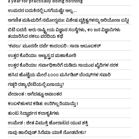
a year for practically doing nothing
ಉಮರನ ಬದುಕಿನಲ್ಲಿ ಒಸಗೆಯಷ್ಟೇ ಅಲ್ಲ…
ಅಗಣಿತ ಮಹಿಮರಿಗೆ ನಮೋನ್ನಮಃ: ವಿಶೇಷ ವ್ಯಕ್ತಿತ್ವಗಳನ್ನು ಅರಿಯೋಣ ಬನ್ನಿ!
ಬಿಟಿ ಬದನೆ: ಆರು ರಾಷ್ಟ್ರೀಯ ವಿಜ್ಞಾನ ಸಂಸ್ಥೆಗಳು, ೯೦ ಜನ ವಿಜ್ಞಾನಿಗಳು
ತಯಾರಿಸಿದ ನಕಲು ವರದಿಯ ಕಥೆ
‘ಕವಲು’ ಮೂರನೇ ದರ್ಜೆ ಕಾದಂಬರಿ : ಸಾರಾ ಅಬೂಬಕರ್
ಉತ್ತರ ಕೊರಿಯಾ: ಅಣ್ವಸ್ತ್ರದ ಮಹಾಕೋಠಿ
ಉತ್ತರ ಕೊರಿಯಾ: ಸರ್ವಾಧಿಕಾರಿಗೆ ದುಡಿದು ಸಾಯುವ ಖೈದಿಗಳ ನರಕ
ಹಸಿದ ಹೊಟ್ಟೆಯ ಮೇಲೆ ೭೦೦೦ ಮರ್ಸಿಡಿಜ್ ಬೆಂಝ್‌ಗಳ ಸವಾರಿ
ಗಡ್ಕರಿ ರಶ್ಯಾ ಭೇಟಿಯಲ್ಲಿ ಏನಾಯ್ತು?
ವೇದಾಂತ : ಅಗೆದಷ್ಟೂ ಅವಾಂತರ
ಕಂಬಳಿಹುಳದ ಕಡಿತ: ಉರಿಗಿಲ್ಲ ರಿಯಾಯ್ತಿ !
ತುಂಟ ಸಿದ್ಧಾರ್ಥನ ಕಲಾಕೃತಿಗಳು
ಉಮೇಶ : ಜೀತ ವಿಮುಕ್ತಿ ಹೋರಾಟದ ಯುವ ಶಕ್ತಿ
ನಾವು ಹಾಲಿವುಡ್ ಸಿನೆಮಾ ಯಾಕೆ ನೋಡಬೇಕು?