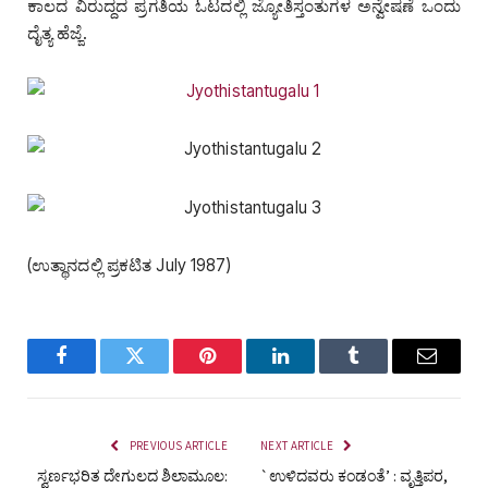
ಕಾಲದ ವಿರುದ್ದದ ಪ್ರಗತಿಯ ಓಟದಲ್ಲಿ ಜ್ಯೋತಿಸ್ತಂತುಗಳ ಅನ್ವೇಷಣೆ ಒಂದು
ದೈತ್ಯ ಹೆಜ್ಜೆ.
(ಉತ್ಥಾನದಲ್ಲಿ ಪ್ರಕಟಿತ July 1987)
Facebook
Twitter
Pinterest
LinkedIn
Tumblr
Email
PREVIOUS ARTICLE
NEXT ARTICLE
ಸ್ವರ್ಣಭರಿತ ದೇಗುಲದ ಶಿಲಾಮೂಲ:
`ಉಳಿದವರು ಕಂಡಂತೆ’ : ವೃತ್ತಿಪರ,