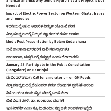
Shankar Sharma: Why Gundia Hydro Electric Project Is Not
Needed
Impact of Electric Power Sector on Western Ghats : Issues
and remedies
ತದಡಿಯಲ್ಲಿ ಅನಿಲ ಆಧಾರಿತ ವಿದ್ಯುತ್ ಯೋಜನೆ ಬೇಡ
ಮಿತ್ರಮಾಧ್ಯಮದಲ್ಲಿ ವಿದ್ಯುತ್ ತಜ್ಞ ಶಂಕರ್ ಶರ್ಮ ಅಂಕಣ
Media Fest Presentation by Beluru Sudarshana
ಬಿಟಿ ಶಾಂತಾರಾಮ್‌ರವರಿಗೆ ನಾಟಿ ನಮಸ್ಕಾರಗಳು!
ಶಾಂತಾರಾಂ, ಚಪ್ಪಲಿ ಎಲ್ಲಿ ಕಚ್ಚುತ್ತದೆ ಎಂದು ಹೇಳಬಾರದೆ?
January 23: Participate in the Public Consultation
(Bangalore) on Bt Brinjal
ದೇವಿಂದರ್ ಶರ್ಮ : Call for a moratorium on GM Foods
ಮಿತ್ರಮಾಧ್ಯಮದಲ್ಲಿ ದೇವಿಂದರ್ ಶರ್ಮ ಲೇಖನಗಳ ಪ್ರಕಟಣೆ ಆರಂಭ
ಡಿಸೆಂಬರ್ ೧೩ರಂದು ಮೈಸೂರಿನಲ್ಲಿ ಬದನೆ ಮೇಳ
ಬಿಟಿ ಬದನೆ ರಗಳೆ, ಡಾ. ಶಾಂತಾರಾಂ ಬೊಗಳೆ!
ಇಂಟರ್‌ನೆಟ್ ಎಂಬ ನ್ಯೂ ಮೀಡಿಯಾ: ನನ್ನ ಹಳೇ ಸಂದರ್ಶನ ಇಲ್ಲಿದೆ!