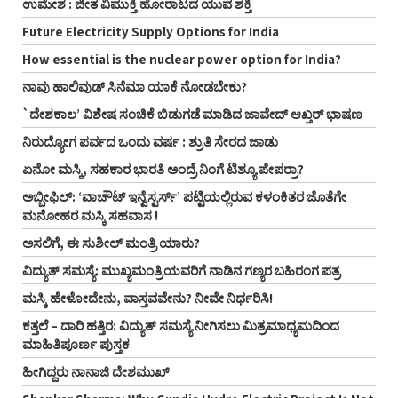
ಉಮೇಶ : ಜೀತ ವಿಮುಕ್ತಿ ಹೋರಾಟದ ಯುವ ಶಕ್ತಿ
Future Electricity Supply Options for India
How essential is the nuclear power option for India?
ನಾವು ಹಾಲಿವುಡ್ ಸಿನೆಮಾ ಯಾಕೆ ನೋಡಬೇಕು?
`ದೇಶಕಾಲ’ ವಿಶೇಷ ಸಂಚಿಕೆ ಬಿಡುಗಡೆ ಮಾಡಿದ ಜಾವೇದ್ ಆಖ್ತರ್ ಭಾಷಣ
ನಿರುದ್ಯೋಗ ಪರ್ವದ ಒಂದು ವರ್ಷ : ಶ್ರುತಿ ಸೇರದ ಜಾಡು
ಏನೋ ಮಸ್ಕಿ, ಸಹಕಾರ ಭಾರತಿ ಅಂದ್ರೆ ನಿಂಗೆ ಟಿಶ್ಯೂ ಪೇಪರ್ರಾ?
ಅಬ್ಬೀಫಿಲ್: ‘ವಾಚೌಟ್ ಇನ್ವೆಸ್ಟರ್ಸ್‌’ ಪಟ್ಟಿಯಲ್ಲಿರುವ ಕಳಂಕಿತರ ಜೊತೆಗೇ
ಮನೋಹರ ಮಸ್ಕಿ ಸಹವಾಸ !
ಅಸಲಿಗೆ, ಈ ಸುಶೀಲ್ ಮಂತ್ರಿ ಯಾರು?
ವಿದ್ಯುತ್ ಸಮಸ್ಯೆ: ಮುಖ್ಯಮಂತ್ರಿಯವರಿಗೆ ನಾಡಿನ ಗಣ್ಯರ ಬಹಿರಂಗ ಪತ್ರ
ಮಸ್ಕಿ ಹೇಳೋದೇನು, ವಾಸ್ತವವೇನು? ನೀವೇ ನಿರ್ಧರಿಸಿ!
ಕತ್ತಲೆ – ದಾರಿ ಹತ್ತಿರ: ವಿದ್ಯುತ್ ಸಮಸ್ಯೆ ನೀಗಿಸಲು ಮಿತ್ರಮಾಧ್ಯಮದಿಂದ
ಮಾಹಿತಿಪೂರ್ಣ ಪುಸ್ತಕ
ಹೀಗಿದ್ದರು ನಾನಾಜಿ ದೇಶಮುಖ್