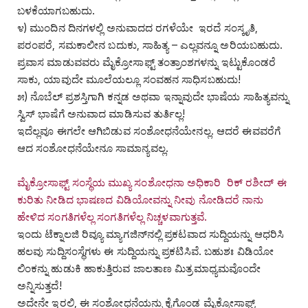
ಬಳಕೆಯಾಗಬಹುದು.
೪) ಮುಂದಿನ ದಿನಗಳಲ್ಲಿ ಅನುವಾದದ ರಗಳೆಯೇ ಇರದೆ ಸಂಸ್ಕೃತಿ,
ಪರಂಪರೆ, ಸಮಕಾಲೀನ ಬದುಕು, ಸಾಹಿತ್ಯ – ಎಲ್ಲವನ್ನೂ ಅರಿಯಬಹುದು.
ಪ್ರವಾಸ ಮಾಡುವವರು ಮೈಕ್ರೋಸಾಫ್ಟ್‌ ತಂತ್ರಾಂಶಗಳನ್ನು ಇಟ್ಟುಕೊಂಡರೆ
ಸಾಕು, ಯಾವುದೇ ಮೂಲೆಯಲ್ಲೂ ಸಂವಹನ ಸಾಧಿಸಬಹುದು!
೫) ನೊಬೆಲ್‌ ಪ್ರಶಸ್ತಿಗಾಗಿ ಕನ್ನಡ ಅಥವಾ ಇನ್ನಾವುದೇ ಭಾಷೆಯ ಸಾಹಿತ್ಯವನ್ನು
ಸ್ವಿಸ್‌ ಭಾಷೆಗೆ ಅನುವಾದ ಮಾಡಿಸುವ ತುರ್ತಿಲ್ಲ!
ಇದೆಲ್ಲವೂ ಈಗಲೇ ಆಗಿಬಿಡುವ ಸಂಶೋಧನೆಯೇನಲ್ಲ. ಆದರೆ ಈವವರೆಗೆ
ಆದ ಸಂಶೋಧನೆಯೇನೂ ಸಾಮಾನ್ಯವಲ್ಲ.
ಮೈಕ್ರೋಸಾಫ್ಟ್‌ ಸಂಸ್ಥೆಯ ಮುಖ್ಯ ಸಂಶೋಧನಾ ಅಧಿಕಾರಿ ರಿಕ್‌ ರಶೀದ್‌ ಈ
ಕುರಿತು ನೀಡಿದ ಭಾಷಣದ ವಿಡಿಯೋವನ್ನು ನೀವು ನೋಡಿದರೆ ನಾನು
ಹೇಳಿದ ಸಂಗತಿಗಳೆಲ್ಲ ಸಂಗತಿಗಳೆಲ್ಲ ನಿಚ್ಚಳವಾಗುತ್ತವೆ.
ಇಂದು ಟೆಕ್ನಾಲಜಿ ರಿವ್ಯೂ ಮ್ಯಾಗಜಿನ್‌ನಲ್ಲಿ ಪ್ರಕಟವಾದ ಸುದ್ದಿಯನ್ನು ಆಧರಿಸಿ
ಹಲವು ಸುದ್ದಿಸಂಸ್ಥೆಗಳು ಈ ಸುದ್ದಿಯನ್ನು ಪ್ರಕಟಿಸಿವೆ. ಬಹುಶಃ ವಿಡಿಯೋ
ಲಿಂಕನ್ನು ಹುಡುಕಿ ಹಾಕುತ್ತಿರುವ ಜಾಲತಾಣ ಮಿತ್ರಮಾಧ್ಯಮವೊಂದೇ
ಅನ್ನಿಸುತ್ತದೆ!
ಅದೇನೇ ಇರಲಿ, ಈ ಸಂಶೋಧನೆಯನ್ನು ಕೈಗೊಂಡ ಮೈಕ್ರೋಸಾಫ್ಟ್