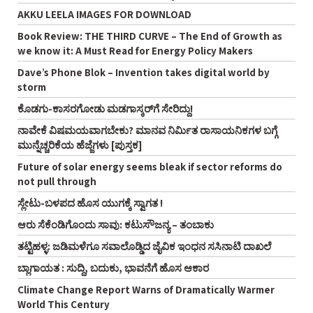
AKKU LEELA IMAGES FOR DOWNLOAD
Book Review: THE THIRD CURVE – The End of Growth as
we know it: A Must Read for Energy Policy Makers
Dave’s Phone Blok – Invention takes digital world by
storm
ಕೊಡಗು-ಕಾಸರಗೋಡು ಮಡಗಾಸ್ಕರ್‌ಗೆ ಸೇರಿದ್ದು!
ನಾವೇಕೆ ವಿಷಮಯವಾಗಬೇಕು? ಮಾನವ ನಿರ್ಮಿತ ರಾಸಾಯನಿಕಗಳ ಬಗ್ಗೆ
ಮುನ್ನೆಚ್ಚರಿಕೆಯ ಹೆಜ್ಜೆಗಳು [ಪುಸ್ತಕ]
Future of solar energy seems bleak if sector reforms do
not pull through
ಸ್ಲೇಟು-ಬಳಪದ ಹೊಸ ಯುಗಕ್ಕೆ ಸ್ವಾಗತ !
ಆರು ಸೆಕೆಂಡಿಗೊಂದು ಸಾವು: ಕಟುಸೌಜನ್ಯ – ತಂಬಾಕು
ತಟ್ಟಿಹಳ್ಳ: ಜಡಿಮಳೆಗೂ ಸವಾಲೊಡ್ಡಿದ ಜೈವಿಕ ಇಂಧನ ಸಸಿನಾಟಿ ದಾಖಲೆ
ಬ್ಲಾಗಾಯತ : ಸುದ್ದಿ, ಬದುಕು, ಭಾವನೆಗೆ ಹೊಸ ಆಕಾರ
Climate Change Report Warns of Dramatically Warmer
World This Century