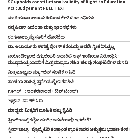
SC upholds constitutional validity of Right to Education
Act : Judgement FULL TEXT
ಮಾರಿಯಾನಾ ಜಲಕಮರಿಯಿಂದ ಕೇಳಿ ಬಂದ ದನಿಗಳು
ನನ್ನ ಹಿಡನ್‌ ಅಜೆಂಡಾ ಮತ್ತು ಇತರ ಕಥೆಗಳು
ರಂಗನಾಥಜ್ಜ ಮೈಸೂರಿಗೆ ಹೊರಟರು
ಡಾ. ಆಚಾರ್ಯರು ಈಗಷ್ಟೆ ಫೋನ್ ಕರೆಯನ್ನು ಅವರೇ ಸ್ವೀಕರಿಸುತ್ತಿಲ್ಲ
ಬಯೋಟೆಕ್ನಾಲಜಿ ರೆಗ್ಯುಲೇಟರಿ ಅಥಾರಿಟಿ ಆಫ್‌ ಇಂಡಿಯಾ ವಿರೋಧಿಸಿ:
ಮುಖ್ಯಮಂತ್ರಿಯವರಿಗೆ ಮಿತ್ರಮಾಧ್ಯಮ ಸಹಿತ ಹಲವು ಸಂಘಟನೆಗಳ ಮನವಿ
ಮಿತ್ರಮಾಧ್ಯಮ ಮ್ಯಾಗಜಿನ್‌ ಸಂಚಿಕೆ ೧ ಓದಿ
ಸಂಚಯ ಸಾಹಿತ್ಯ ಸ್ಪರ್ಧೆಯಲ್ಲಿ ಭಾಗವಹಿಸಿ
ಗೂಗಲ್+ : ಅಂತರಜಾಲದ +ಟಿವ್ ಚೇಂಜ್!
‘ಇಜ್ಞಾನ’ ಸಂಚಿಕೆ ಓದಿ
ಮಾಧ್ಯಮ ಮಿತ್ರರಿಗೆ ಮಾಹಿತಿ ಹಕ್ಕು ಕೈಪಿಡಿ
ಸ್ಟೀವ್‌ ಜಾಬ್ಸ್‌ ಕಟ್ಟಿದ ಹಂಗಿನರಮನೆಯಲ್ಲೇ ಇರಬೇಕೆ?
ಸ್ಟೀವ್‌ ಜಾಬ್ಸ್‌ : ಪ್ರೊಪ್ರೈಟರಿ ತಂತ್ರಾಂಶ ಕ್ರಾಂತಿಕಾರನ ಅತ್ಯುತ್ತಮ ಭಾಷಣ ಕೇಳಿ!