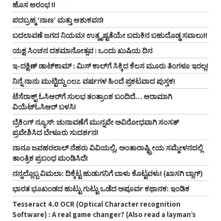
ಹೊಸ ಆರಂಭ !!
ಪದಬ್ರಹ್ಮ ‘ನಾಣ’ ಮತ್ತು ಆಶುಕವನ!
ಬದಲಾವಣೆ ಜಗದ ನಿಯಮ! ಉತ್ಕೃಷ್ಟತೆಯೇ ಬದುಕಿನ ಬಹುದೊಡ್ಡ ಸವಾಲು!!
ಯಕ್ಷ ಸಿಂಚನ ದಶಮಾನೋತ್ಸವ : ಒಂದು ಖುಷಿಯ ದಿನ
ಇ-ದಕ್ಷಿಣ್ ಡಾಟ್‌ಕಾಮ್‌ : ಮಿಸ್ ಕಾಲ್‌ಗೆ ಸಿಕ್ಕಿದ ಕೆಲಸ ಮೂರು ತಿಂಗಳೂ ಇರಲ್ಲ!
ನಿನ್ನೆ ನಾನು ಮುಟ್ಟಿದ್ದು ೧೮೭ ವರ್ಷಗಳ ಹಿಂದೆ ಪ್ರಕಟವಾದ ಪುಸ್ತಕ!
ಟೆಸೆರಾಕ್ಟ್‌ ಓಸಿಆರ್‌ಗೆ ಸುಲಭ ತಂತ್ರಾಂಶ ಬಂದಿದೆ… ಆರಾಮಾಗಿ
ವಿಯೆಟ್‌ಓಸಿಆರ್‌ ಬಳಸಿ!
ಬ್ರೆಕಿಂಗ್ ನ್ಯೂಸ್‌: ಚುನಾವಣೆಗೆ ಮುನ್ನವೇ ಅವಿರೋಧವಾಗಿ ಸಂಸತ್
ಪ್ರವೇಶಿಸಿದ ಬೇಳೂರು ಸುದರ್ಶನ!
ನಾನೂ ಜವಹರಲಾಲ್‌ ನೆಹರು ವಿವಿಯಲ್ಲಿ, ಅಂತಾರಾಷ್ಟ್ರೀಯ ಸಮ್ಮೇಳನದಲ್ಲಿ
ತಾಂತ್ರಿಕ ಪ್ರಬಂಧ ಮಂಡಿಸಿದೆ!
ನನ್ನಲ್ಲೊಬ್ಬ ವಿಮಲಾ: ದಿಕ್ಕೆಟ್ಟ ಹುಡುಗನಿಗೆ ಬಾಳು ಕೊಟ್ಟವಳು! (ಖಾಸಗಿ ಬ್ಲಾಗ್‌)
ಭಾರತ ಭೂಖಂಡದ ಹುಟ್ಟು ಗುಟ್ಟು ಒಡೆದ ಅಪೂರ್ವ ಕಥಾನಕ: ಇಂಡಿಕ
Tesseract 4.0 OCR (Optical Character recognition
Software) : A real game changer? (Also read a layman’s