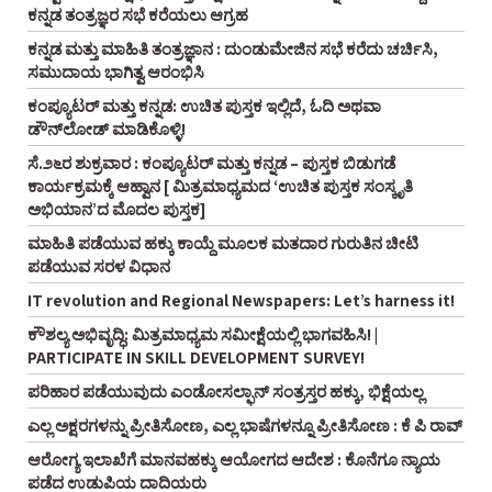
ಕನ್ನಡ ತಂತ್ರಜ್ಞರ ಸಭೆ ಕರೆಯಲು ಆಗ್ರಹ
ಕನ್ನಡ ಮತ್ತು ಮಾಹಿತಿ ತಂತ್ರಜ್ಞಾನ : ದುಂಡುಮೇಜಿನ ಸಭೆ ಕರೆದು ಚರ್ಚಿಸಿ,
ಸಮುದಾಯ ಭಾಗಿತ್ವ ಆರಂಭಿಸಿ
ಕಂಪ್ಯೂಟರ್‌ ಮತ್ತು ಕನ್ನಡ: ಉಚಿತ ಪುಸ್ತಕ ಇಲ್ಲಿದೆ, ಓದಿ ಅಥವಾ
ಡೌನ್‌ಲೋಡ್‌ ಮಾಡಿಕೊಳ್ಳಿ!
ಸೆ.೨೬ರ ಶುಕ್ರವಾರ : ಕಂಪ್ಯೂಟರ್‌ ಮತ್ತು ಕನ್ನಡ – ಪುಸ್ತಕ ಬಿಡುಗಡೆ
ಕಾರ್ಯಕ್ರಮಕ್ಕೆ ಆಹ್ವಾನ [ ಮಿತ್ರಮಾಧ್ಯಮದ ‘ಉಚಿತ ಪುಸ್ತಕ ಸಂಸ್ಕೃತಿ
ಅಭಿಯಾನ’ದ ಮೊದಲ ಪುಸ್ತಕ]
ಮಾಹಿತಿ ಪಡೆಯುವ ಹಕ್ಕು ಕಾಯ್ದೆ ಮೂಲಕ ಮತದಾರ ಗುರುತಿನ ಚೀಟಿ
ಪಡೆಯುವ ಸರಳ ವಿಧಾನ
IT revolution and Regional Newspapers: Let’s harness it!
ಕೌಶಲ್ಯ ಅಭಿವೃದ್ಧಿ: ಮಿತ್ರಮಾಧ್ಯಮ ಸಮೀಕ್ಷೆಯಲ್ಲಿ ಭಾಗವಹಿಸಿ! |
PARTICIPATE IN SKILL DEVELOPMENT SURVEY!
ಪರಿಹಾರ ಪಡೆಯುವುದು ಎಂಡೋಸಲ್ಫಾನ್‌ ಸಂತ್ರಸ್ತರ ಹಕ್ಕು, ಭಿಕ್ಷೆಯಲ್ಲ
ಎಲ್ಲ ಅಕ್ಷರಗಳನ್ನು ಪ್ರೀತಿಸೋಣ, ಎಲ್ಲ ಭಾಷೆಗಳನ್ನೂ ಪ್ರೀತಿಸೋಣ : ಕೆ ಪಿ ರಾವ್‌
ಆರೋಗ್ಯ ಇಲಾಖೆಗೆ ಮಾನವಹಕ್ಕು ಆಯೋಗದ ಆದೇಶ : ಕೊನೆಗೂ ನ್ಯಾಯ
ಪಡೆದ ಉಡುಪಿಯ ದಾದಿಯರು