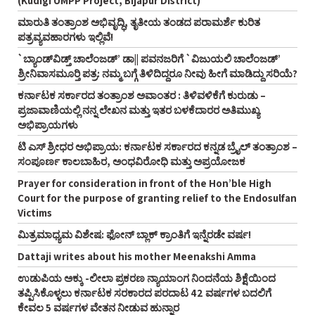
(Kudigi UMPP Project, Bijapur District)
ಮಾರುತಿ ತಂತ್ರಾಂಶ ಅಭಿವೃದ್ಧಿ, ತೃತೀಯ ತಂಡದ ಪರಾಮರ್ಶೆ ಕುರಿತ
ಪತ್ರವ್ಯವಹಾರಗಳು ಇಲ್ಲಿವೆ!
`ಬ್ಯಾಂಡ್‌ವಿಡ್ತ್‌ ಚಾಲೆಂಜಡ್‌’ ಡಾ|| ಪವನಜರಿಗೆ `ವಿಜುಯಲಿ ಚಾಲೆಂಜಡ್‌’
ಶ್ರೀನಿವಾಸಮೂರ್‍ತಿ ಪತ್ರ: ನಮ್ಮ ಬಗ್ಗೆ ತಿಳಿದಿದ್ದರೂ ನೀವು ಹೀಗೆ ಮಾಡಿದ್ದು ಸರಿಯೆ?
ಕರ್ನಾಟಕ ಸರ್ಕಾರದ ತಂತ್ರಾಂಶ ಅವಾಂತರ : ತಿಳಿವಳಿಕೆಗೆ ಕುರುಡು –
ಪ್ರಜಾವಾಣಿಯಲ್ಲಿ ನನ್ನ ಲೇಖನ ಮತ್ತು ಇತರ ಬಳಕೆದಾರರ ಅತಿಮುಖ್ಯ
ಅಭಿಪ್ರಾಯಗಳು
ಟಿ ಎಸ್‌ ಶ್ರೀಧರ ಅಭಿಪ್ರಾಯ: ಕರ್ನಾಟಕ ಸರ್ಕಾರದ ಕನ್ನಡ ಬ್ರೈಲ್‌ ತಂತ್ರಾಂಶ –
ಸಂಪೂರ್ಣ ಕಾಲಬಾಹಿರ, ಅಂಧವಿರೋಧಿ ಮತ್ತು ಅಪ್ರಯೋಜಕ
Prayer for consideration in front of the Hon’ble High
Court for the purpose of granting relief to the Endosulfan
Victims
ಮಿತ್ರಮಾಧ್ಯಮ ವಿಶೇಷ: ಫೋನ್‌ ಬ್ಲಾಕ್‌ ಕ್ರಾಂತಿಗೆ ಇನ್ನೆರಡೇ ವರ್ಷ!
Dattaji writes about his mother Meenakshi Amma
ಉಡುಪಿಯ ಅಕ್ಕು -ಲೀಲಾ ಪ್ರಕರಣ ನ್ಯಾಯಾಂಗ ನಿಂದನೆಯ ಶಿಕ್ಷೆಯಿಂದ
ತಪ್ಪಿಸಿಕೊಳ್ಳಲು ಕರ್ನಾಟಕ ಸರಕಾರದ ಪರದಾಟ 42 ವರ್ಷಗಳ ಬದಲಿಗೆ
ಕೇವಲ 5 ವರ್ಷಗಳ ವೇತನ ನೀಡುವ ಹುನ್ನಾರ