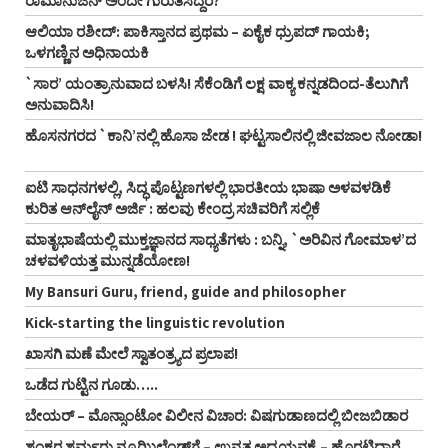
ರಾಮಾನುಜನ್‌ ಅಂದೇ ಗುರುತಿಸಿದ್ದರೆ?
ಆಲಿಯಾ ರಶೀದ್‌: ಪಾಕಿಸ್ತಾನದ ಪ್ರಥಮ – ಏಕೈಕ ಧ್ರುಪದ್‌ ಗಾಯಕಿ;
ಒಳಗಣ್ಣಿನ ಅಧಿನಾಯಕಿ
`ಸಾರ’ ಯಂತ್ರಾನುವಾದ ಬಳಸಿ! ಸೆಕೆಂಡಿಗೆ ಲಕ್ಷ ವಾಕ್ಯ ಕನ್ನಡದಿಂದ-ತೆಲುಗಿಗೆ
ಅನುವಾದಿಸಿ!
ಹೊಸನಗರದ `ಕಾನಿ’ನಲ್ಲಿ ಹೊಸಾ ಜೇಡ ! ಘಟ್ಟಸಾಲಿನಲ್ಲಿ ಜೀವಜಾಲ ನೋಡಾ!
ಐಟಿ ಸಾಧನಗಳಲ್ಲಿ, ಸಿದ್ಧ ಪೊಟ್ಟಣಗಳಲ್ಲಿ ಭಾರತೀಯ ಭಾಷಾ ಅಳವಳಡಿಕೆ
ಕುರಿತ ಆನ್‌ಲೈನ್‌ ಅರ್ಜಿ : ಹಲವು ಕೇಂದ್ರ ಸಚಿವರಿಗೆ ಸಲ್ಲಿಕೆ
ಮಾತೃಭಾಷೆಯಲ್ಲಿ ಮುಕ್ತಜ್ಞಾನದ ಸಾಧ್ಯತೆಗಳು : ಬನ್ನಿ, `ಅರಿವಿನ ಗೋಮಾಳ’ದ
ಚಳವಳಿಯತ್ತ ಮುನ್ನಡೆಯೋಣ!
My Bansuri Guru, friend, guide and philosopher
Kick-starting the linguistic revolution
ಖಾಸಗಿ ಮಣೆ ಮೇಲೆ ಸ್ವಾತಂತ್ರ್ಯದ ಪ್ರಲಾಪ!
ಒಡೆದ ಗುಟ್ಟಿನ ಗೂಡು…..
ಬೇಯರ್ – ಮೊನ್ಸಾಂಟೋ ವಿಲೀನ ವಿಚಾರ: ವಿಷಗುಡಾಣದಲ್ಲಿ ಬೀಜಬಿಡಾರ
ಶಂಕರ ಶರ್ಮರು ನ್ಯೂಝಿಲೆಂಡ್‌ಗೆ – ಉನ್ನತ ಅಧ್ಯಯನಕ್ಕೆ – ಹೊರಟಿದ್ದಾರೆ,