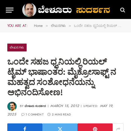
YOU ARE AT:
Home
ಲೇಖನಗಳು
ಒಂದೇ ಸಹಜ ಧ್ವನಿಯಲ್ಲಿ ರಿಯಲ್‌ ಟೈಮ್‌ ಭಾಷಾಂತರ: ಮೈಕ್ರೋಸಾಫ್ಟ್‌ ನ ಮಹತ್ವದ ಸಂಶೋಧನೆಯನ್ನು ಅಭಿನಂದಿಸೋಣ!
»
»
ಲೇಖನಗಳು
ಒಂದೇ ಸಹಜ ಧ್ವನಿಯಲ್ಲಿ ರಿಯಲ್‌
ಟೈಮ್‌ ಭಾಷಾಂತರ: ಮೈಕ್ರೋಸಾಫ್ಟ್‌ ನ
ಮಹತ್ವದ ಸಂಶೋಧನೆಯನ್ನು
ಅಭಿನಂದಿಸೋಣ!
MARCH 15, 2012
MAY 19,
BY
ಬೇಳೂರು ಸುದರ್ಶನ
UPDATED:
2025
1 COMMENT
2 MINS READ