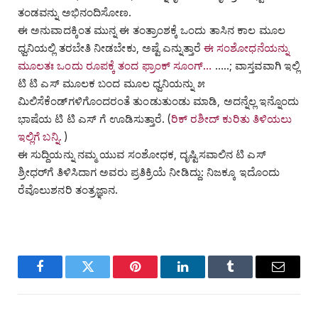
ತಂಡವನ್ನು ಅಭಿನಂದಿಸೋಣ.
ಈ ಅನುವಾದಕ್ಕಿಂತ ಮುನ್ನ ಈ ತಂತ್ರಾಂಶಕ್ಕೆ ಒಂದು ತಾಸಿನ ಕಾಲ ಮೂಲ
ಧ್ವನಿಯಲ್ಲಿ ತರಬೇತಿ ನೀಡಬೇಕು, ಅಷ್ಟೆ ಎನ್ನುತ್ತಾರೆ
ಈ ಸಂಶೋಧನೆಯನ್ನು
ಮೂಲತಃ ಒಂದು ರೂಪಕ್ಕೆ ತಂದ ಫ್ರಾಂಕ್‌ ಸೂಂಗ್‌…
…..; ವಾಸ್ತವವಾಗಿ ಇಲ್ಲಿ
ಟಿ ಟಿ ಎಸ್‌ ಮೂಲಕ ಬಂದ ಮೂಲ ಧ್ವನಿಯನ್ನು ೫
ಮಿಲಿಸೆಕೆಂಡ್‌ಗಳಿಗೊಂದರಂತೆ ತುಂಡುತುಂಡು ಮಾಡಿ, ಅದನ್ನೆಲ್ಲ ಇನ್ನೊಂದು
ಭಾಷೆಯ ಟಿ ಟಿ ಎಸ್ ಗೆ ಊಡಿಸುತ್ತಾರೆ. (
ರಿಕ್ ರಶೀದ್ ಕುರಿತು ತಿಳಿಯಲು
ಇಲ್ಲಿಗೆ ಬನ್ನಿ.
)
ಈ ಸುದ್ದಿಯನ್ನು ನಮ್ಮ ಯುವ ಸಂಶೋಧಕ, ದೃಷ್ಟಿಸವಾಲಿನ ಟಿ ಎಸ್‌
ಶ್ರೀಧರ್‌ಗೆ ತಿಳಿಸಿದಾಗ ಅವರು ಪ್ರತಿಕ್ರಿಯೆ ನೀಡಿದ್ದು: ನಿಜಕ್ಕೂ ಇದೊಂದು
ರೆವೊಲುಶನರಿ ತಂತ್ರಜ್ಞಾನ.
Facebook
Twitter
Pinterest
LinkedIn
Tumblr
Email