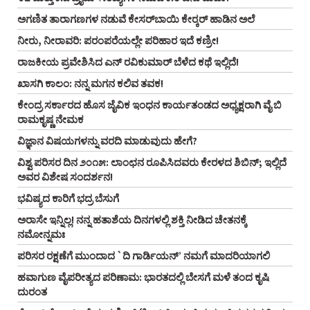
ಅಗಣಿತ ತಾರಾಗಣಗಳ ನಡುವೆ ಕೇಸರ್‌ಬಾಯಿ ಕೇರ್‍ಕರ್‌ ಹಾಡಿನ ಅಲೆ
ನೀರು, ನೀರಾವರಿ: ಪರಂಪರೆಯಲ್ಲೇ ಪರಿಹಾರ ಇದೆ ಕಣ್ರೀ!
ರಾಜಕೀಯ ಪ್ರವೇಶಿಸಿದ ಎನ್‌ ರವಿಕುಮಾರ್‌ ಬೆಳೆದ ಕಥೆ ಇಲ್ಲಿದೆ!
ಖಾಸಗಿ ಕಾಲಂ: ನನ್ನ ಮಗನ ಕಲಿವ ತವಕ!
ಕೇಂದ್ರ ಸರ್ಕಾರದ ಹೊಸ ಜೈವಿಕ ಇಂಧನ ಕಾರ್ಯತಂಡದ ಅಧ್ಯಕ್ಷರಾಗಿ ವೈ ಬಿ
ರಾಮಕೃಷ್ಣ ನೇಮಕ
ವಿಜ್ಞಾನ ವಿಷಯಗಳನ್ನು ವರದಿ ಮಾಡುವುದು ಹೇಗೆ?
ವಿಶ್ವ ಪರಿಸರ ದಿನ ೨೦೧೫: ಲಾಂಛನ ರೂಪಿಸಿದವರು ಕೇರಳದ ಶಿಬಿನ್‌; ಇಲ್ಲಿದೆ
ಅವರ ವಿಶೇಷ ಸಂದರ್ಶನ!
ಭವಿಷ್ಯದ ಕಾರಿಗೆ ಭದ್ರ ಬೆಸುಗೆ
ಅರಾಸೇ ಇನ್ನಿಲ್ಲ! ನನ್ನ ಹತಾಶೆಯ ದಿನಗಳಲ್ಲಿ ಶಕ್ತಿ ನೀಡಿದ ಚೇತನಕ್ಕೆ
ನಮೋನ್ನಮಃ
ಪರಿಸರ ರಕ್ಷಣೆಗೆ ಮುಂದಾದ `ದಿ ಗಾರ್ಡಿಯನ್‌’ ನಮಗೆ ಮಾದರಿಯಾಗಲಿ
ಹವಾಗುಣ ವೈಪರೀತ್ಯದ ಪರಿಣಾಮ: ಭಾರತದಲ್ಲಿ ಬೇಸಗೆ ಮಳೆ ತಂದ ಕೃಷಿ
ದುರಂತ