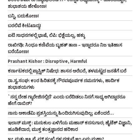
ಶುಭಾಶಯ ಹೇಳೋಣ!
ಬನ್ನಿ, ಬದುಕೋಣ!
ಬರಲಿವೆ ಕೀಟಖಾದ್ಯ!
ಐಟಿ ಸಾಧನಗಳಲ್ಲಿ ಭಾ಼ಷೆ, ಲಿಪಿ: ಭಿಕ್ಷೆಯಲ್ಲ, ಹಕ್ಕು
ರಾಖಿಗಢಿ: ಸಿಂಧೂ ಕಣಿವೆಯ ಬೃಹತ್ ತಾಣ – ಇನ್ನಾದರೂ ನಿಜ ಇತಿಹಾಸ
ಬರೆಯೋಣ!
Prashant Kishor : Disruptive, Harmful
ಕರ್ನಾಟಕದಲ್ಲಿ ಪ್ಲಾಸ್ಟಿಕ್‌ ನಿಷೇಧ: ಶಾಸನ ಅರೆಬರೆ, ತಳಮಟ್ಟದ ಜನತೆಗೆ ಬರೆ
ರಾ.ಸ್ವ.ಸಂಘ: ೯೦ರ ಹಿರಿತನಕ್ಕೆ ಗೌರವಪೂರ್ವಕ ನಮನಗಳು, ಹಾರ್ದಿಕ
ಶುಭಾಶಯಗಳು
`ನನ್ನ ದೇಹ ಗ್ಯಾರೇಜಿನಲ್ಲಿದೆ’ ಎಂದು ಬರೆದಿಡಲು ನಿನಗೆ ಸಾಧ್ಯ ಆಗಿದ್ದಾದರೂ
ಹೇಗೆ ರಾಬಿನ್‌?
ನಾನು ಅಕಾಡೆಮಿ ಪ್ರಶಸ್ತಿಯನ್ನು ಹಿಂದಿರುಗಿಸುವುದಿಲ್ಲ; ಏಕೆಂದರೆ…
ಇಲಾನ್ ಮಸ್ಕ್ : ಮನುಕುಲ ಏಳಿಗೆಯ ಮಹಾನ್ ಕನಸುಗಾರ; ಹೈಟೆಕ್ ವಿಜ್ಞಾನಿ,
ಹೂಡಿಕೆದಾರ; ಮುಕ್ತ ತಂತ್ರಜ್ಞಾನದ ಹರಿಕಾರ
೪೭ ಮತ್ತು ೫೩ ಪ್ರೈಮ್‌ ಸಂಖ್ಯೆಗಳ ನಡುವೆ ೫೦ ಏನು ಮಹಾ?