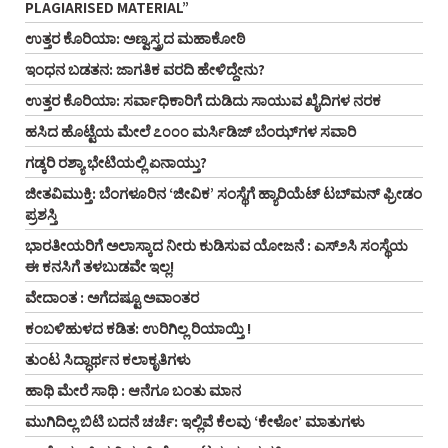
PLAGIARISED MATERIAL”
ಉತ್ತರ ಕೊರಿಯಾ: ಅಣ್ವಸ್ತ್ರದ ಮಹಾಕೋಠಿ
ಇಂಧನ ಬಡತನ: ಜಾಗತಿಕ ವರದಿ ಹೇಳಿದ್ದೇನು?
ಉತ್ತರ ಕೊರಿಯಾ: ಸರ್ವಾಧಿಕಾರಿಗೆ ದುಡಿದು ಸಾಯುವ ಖೈದಿಗಳ ನರಕ
ಹಸಿದ ಹೊಟ್ಟೆಯ ಮೇಲೆ ೭೦೦೦ ಮರ್ಸಿಡಿಜ್ ಬೆಂಝ್‌ಗಳ ಸವಾರಿ
ಗಡ್ಕರಿ ರಶ್ಯಾ ಭೇಟಿಯಲ್ಲಿ ಏನಾಯ್ತು?
ಜೀತವಿಮುಕ್ತಿ: ಬೆಂಗಳೂರಿನ ‘ಜೀವಿಕ’ ಸಂಸ್ಥೆಗೆ ಹ್ಯಾರಿಯೆಟ್ ಟಬ್‌ಮನ್ ಫ್ರೀಡಂ
ಪ್ರಶಸ್ತಿ
ಭಾರತೀಯರಿಗೆ ಅಲಾಸ್ಕಾದ ನೀರು ಕುಡಿಸುವ ಯೋಜನೆ : ಎಸ್೨ಸಿ ಸಂಸ್ಥೆಯ
ಈ ಕನಸಿಗೆ ತಳಬುಡವೇ ಇಲ್ಲ!
ವೇದಾಂತ : ಅಗೆದಷ್ಟೂ ಅವಾಂತರ
ಕಂಬಳಿಹುಳದ ಕಡಿತ: ಉರಿಗಿಲ್ಲ ರಿಯಾಯ್ತಿ !
ತುಂಟ ಸಿದ್ಧಾರ್ಥನ ಕಲಾಕೃತಿಗಳು
ಹಾಥಿ ಮೇರೆ ಸಾಥಿ : ಆನೆಗೂ ಬಂತು ಮಾನ
ಮುಗಿದಿಲ್ಲ ಬಿಟಿ ಬದನೆ ಚರ್ಚೆ: ಇಲ್ಲಿವೆ ಕೆಲವು ‘ಕೇಳೋ’ ಮಾತುಗಳು