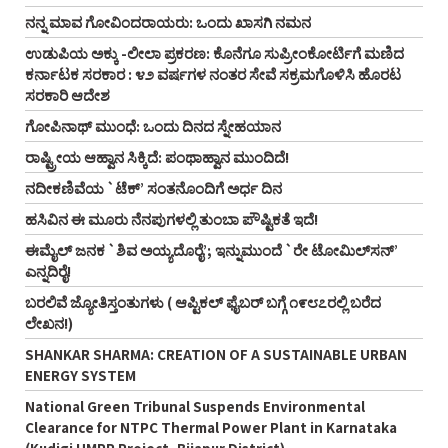
ನನ್ನ ಮಾವ ಗೋವಿಂದರಾಯರು: ಒಂದು ಖಾಸಗಿ ನಮನ
ಉಡುಪಿಯ ಅಕ್ಕು -ಲೀಲಾ ಪ್ರಕರಣ: ಕೊನೆಗೂ ಸುಪ್ರೀಂಕೋರ್ಟಿಗೆ ಮಣಿದ
ಕರ್ನಾಟಕ ಸರಕಾರ : ೪೨ ವರ್ಷಗಳ ನಂತರ ಸೇವೆ ಸಕ್ರಮಗೊಳಿಸಿ ಹೊರಟ
ಸರಕಾರಿ ಆದೇಶ
ಗೋಪಿನಾಥ್‌ ಮುಂಧೆ: ಒಂದು ದಿನದ ಸ್ನೇಹಯಾನ
ರಾಷ್ಟ್ರೀಯ ಆಹ್ವಾನ ಸಿಕ್ಕಿದೆ: ಪಂಥಾಹ್ವಾನ ಮುಂದಿದೆ!
ನದೀಕಣಿವೆಯ `ಟೆಕ್’ ಸಂತನೊಂದಿಗೆ ಅರ್ಧ ದಿನ
ಹಸಿವಿನ ಈ ಮೂರು ನೆನಪುಗಳಲ್ಲಿ ತುಂಬಾ ಪೌಷ್ಟಿಕತೆ ಇದೆ!
ಈಮೈಲ್‌ ಜನಕ `ಶಿವ ಅಯ್ಯದೊರೈ’; ಇನ್ನುಮುಂದೆ `ರೇ ಟೋಮಿಲ್‌ಸನ್‌’
ಎನ್ನದಿರೈ!
ಬರಲಿವೆ ಜ್ಯೋತಿಸ್ತಂತುಗಳು ( ಆಪ್ಟಿಕಲ್‌ ಫೈಬರ್‌ ಬಗ್ಗೆ ೧೯೮೭ರಲ್ಲಿ ಬರೆದ
ಲೇಖನ!)
SHANKAR SHARMA: CREATION OF A SUSTAINABLE URBAN
ENERGY SYSTEM
National Green Tribunal Suspends Environmental
Clearance for NTPC Thermal Power Plant in Karnataka