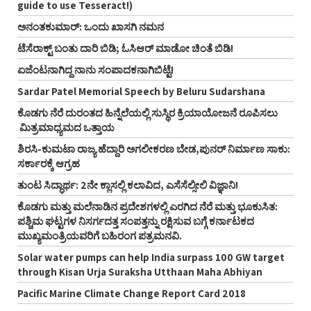
guide to use Tesseract!)
ಅನಂತಕುಮಾರ್‌: ಒಂದು ಖಾಸಗಿ ನಮನ
ಟೆಸೆರಾಕ್ಟ್‌ ಬಂತು ದಾರಿ ಬಿಡಿ; ಓಸಿಆರ್‌ ಮಾಡೋ ಚಿಂತೆ ಬಿಡಿ!
ಏಜೆಂಟನಾಗಿದ್ದ ನಾನು ಸಂಪಾದಕನಾಗಿಬಿಟ್ಟೆ!
Sardar Patel Memorial Speech by Beluru Sudarshana
ಕೊಡಗು ನೆರೆ ದುರಂತದ ಹಿನ್ನೆಲೆಯಲ್ಲಿ ಸುಸ್ಥಿರ ಕ್ರಿಯಾಯೋಜನೆ ರೂಪಿಸಲು
ಮಿತ್ರಮಾಧ್ಯಮದ ಒತ್ತಾಯ
ಶಿರಸಿ-ಕುಮಟಾ ರಾಜ್ಯ ಹೆದ್ದಾರಿ ಅಗಲೀಕರಣ ಬೇಡ,ಪುನರ್‌ ನಿರ್ಮಾಣ ಸಾಕು:
ಸರ್ಕಾರಕ್ಕೆ ಆಗ್ರಹ
ತುಂಟ ಸಿದ್ಧಾರ್ಥ: 2ನೇ ಕ್ಲಾಸಲ್ಲಿ ಕಲಾವಿದ, ಎಸೆಸೆಲ್ಸೀಲಿ ವಿಜ್ಞಾನಿ!
ಕೊಡಗು ಮತ್ತು ಮಲೆನಾಡಿನ ಪ್ರದೇಶಗಳಲ್ಲಿ ಎರಗಿದ ನೆರೆ ಮತ್ತು ಭೂಕುಸಿತ:
ಪಶ್ಚಿಮ ಘಟ್ಟಗಳ ನಿಸರ್ಗದತ್ತ ಸಂಪತ್ತನ್ನು ರಕ್ಷಿಸುವ ಬಗ್ಗೆ ಕರ್ನಾಟಕದ
ಮುಖ್ಯಮಂತ್ರಿಯವರಿಗೆ ಬಹಿರಂಗ ಪತ್ರಮನವಿ.
Solar water pumps can help India surpass 100 GW target
through Kisan Urja Suraksha Utthaan Maha Abhiyan
Pacific Marine Climate Change Report Card 2018