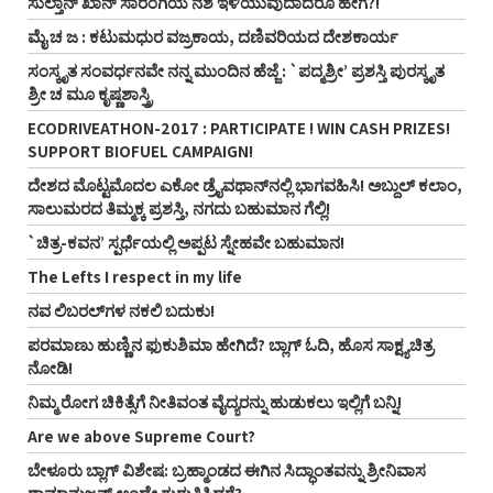
ಸುಲ್ತಾನ್‌ ಖಾನ್‌ ಸಾರಂಗಿಯ ನಶೆ ಇಳಿಯುವುದಾದರೂ ಹೇಗೆ?!
ಮೈ ಚ ಜ : ಕಟುಮಧುರ ವಜ್ರಕಾಯ, ದಣಿವರಿಯದ ದೇಶಕಾರ್ಯ
ಸಂಸ್ಕೃತ ಸಂವರ್ಧನವೇ ನನ್ನ ಮುಂದಿನ ಹೆಜ್ಜೆ : `ಪದ್ಮಶ್ರೀ’ ಪ್ರಶಸ್ತಿ ಪುರಸ್ಕೃತ
ಶ್ರೀ ಚ ಮೂ ಕೃಷ್ಣಶಾಸ್ತ್ರಿ
ECODRIVEATHON-2017 : PARTICIPATE ! WIN CASH PRIZES!
SUPPORT BIOFUEL CAMPAIGN!
ದೇಶದ ಮೊಟ್ಟಮೊದಲ ಎಕೋ ಡ್ರೈವಥಾನ್‌ನಲ್ಲಿ ಭಾಗವಹಿಸಿ! ಅಬ್ದುಲ್‌ ಕಲಾಂ,
ಸಾಲುಮರದ ತಿಮ್ಮಕ್ಕ ಪ್ರಶಸ್ತಿ, ನಗದು ಬಹುಮಾನ ಗೆಲ್ಲಿ!
`ಚಿತ್ರ-ಕವನ’ ಸ್ಪರ್ಧೆಯಲ್ಲಿ ಅಪ್ಪಟ ಸ್ನೇಹವೇ ಬಹುಮಾನ!
The Lefts I respect in my life
ನವ ಲಿಬರಲ್‌ಗಳ ನಕಲಿ ಬದುಕು!
ಪರಮಾಣು ಹುಣ್ಣಿನ ಫುಕುಶಿಮಾ ಹೇಗಿದೆ? ಬ್ಲಾಗ್‌ ಓದಿ, ಹೊಸ ಸಾಕ್ಷ್ಯಚಿತ್ರ
ನೋಡಿ!
ನಿಮ್ಮ ರೋಗ ಚಿಕಿತ್ಸೆಗೆ ನೀತಿವಂತ ವೈದ್ಯರನ್ನು ಹುಡುಕಲು ಇಲ್ಲಿಗೆ ಬನ್ನಿ!
Are we above Supreme Court?
ಬೇಳೂರು ಬ್ಲಾಗ್‌ ವಿಶೇಷ: ಬ್ರಹ್ಮಾಂಡದ ಈಗಿನ ಸಿದ್ಧಾಂತವನ್ನು ಶ್ರೀನಿವಾಸ