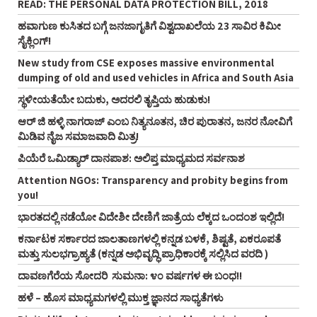
READ: THE PERSONAL DATA PROTECTION BILL, 2018
ಹವಾಗುಣ ಕುಸಿತದ ಬಗ್ಗೆ ಜನಜಾಗೃತಿಗೆ ವಿಶ್ವದಾಖಲೆಯ 23 ಸಾವಿರ ಕಿಮೀ
ಸೈಕ್ಲಿಂಗ್‌!
New study from CSE exposes massive environmental
dumping of old and used vehicles in Africa and South Asia
ಸ್ಥಳೀಯತೆಯೇ ಬದುಕು, ಅದರಲಿ ತೃಪ್ತಿಯ ಹುಡುಕು!
ಆರ್‌ ಜಿ ಹಳ್ಳಿ ನಾಗರಾಜ್‌ ಎಂಬ ನಿತ್ಯನೂತನ, ಚಿರ ಪುರಾತನ, ಜನರ ನೋವಿಗೆ
ಮಿಡಿವ ನೈಜ ಸಮಾಜವಾದಿ ಮಿತ್ರ!
ಪಿಯೆರೆ ಒಮಿಡ್ಯಾರ್ ದಾನಪಾಶ: ಅಲಿಪ್ತ ಮಾಧ್ಯಮದ ಸರ್ವನಾಶ
Attention NGOs: Transparency and probity begins from
you!
ಭಾರತದಲ್ಲಿ ನಡೆಯೋ ವಿದೇಶೀ ದೇಣಿಗೆ ಜಾತ್ರೆಯ ಲೆಕ್ಕದ ಒಂದಂಶ ಇಲ್ಲಿದೆ!
ಕರ್ನಾಟಕ ಸರ್ಕಾರದ ಜಾಲತಾಣಗಳಲ್ಲಿ ಕನ್ನಡ ಬಳಕೆ, ಶಿಷ್ಟತೆ, ಏಕರೂಪತೆ
ಮತ್ತು ಸುಲಭಗ್ರಾಹ್ಯತೆ (ಕನ್ನಡ ಅಭಿವೃದ್ಧಿ ಪ್ರಾಧಿಕಾರಕ್ಕೆ ಸಲ್ಲಿಸಿದ ವರದಿ )
ದಾವಣಗೆರೆಯ ಸೋದರಿ ಸುಮನಾ: ೪೦ ವರ್ಷಗಳ ಈ ಬಂಧ!!
ಹಳೆ – ಹೊಸ ಮಾಧ್ಯಮಗಳಲ್ಲಿ ಮುಕ್ತ ಜ್ಞಾನದ ಸಾಧ್ಯತೆಗಳು