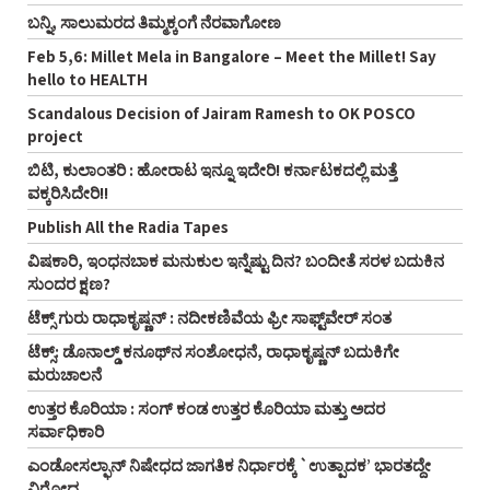
ಬನ್ನಿ, ಸಾಲುಮರದ ತಿಮ್ಮಕ್ಕಂಗೆ ನೆರವಾಗೋಣ
Feb 5,6: Millet Mela in Bangalore – Meet the Millet! Say
hello to HEALTH
Scandalous Decision of Jairam Ramesh to OK POSCO
project
ಬಿಟಿ, ಕುಲಾಂತರಿ : ಹೋರಾಟ ಇನ್ನೂ ಇದೇರಿ! ಕರ್ನಾಟಕದಲ್ಲಿ ಮತ್ತೆ
ವಕ್ಕರಿಸಿದೇರಿ!!
Publish All the Radia Tapes
ವಿಷಕಾರಿ, ಇಂಧನಬಾಕ ಮನುಕುಲ ಇನ್ನೆಷ್ಟು ದಿನ? ಬಂದೀತೆ ಸರಳ ಬದುಕಿನ
ಸುಂದರ ಕ್ಷಣ?
ಟೆಕ್ಸ್ ಗುರು ರಾಧಾಕೃಷ್ಣನ್ : ನದೀಕಣಿವೆಯ ಫ್ರೀ ಸಾಫ್ಟ್‌ವೇರ್ ಸಂತ
ಟೆಕ್ಸ್: ಡೊನಾಲ್ಡ್ ಕನೂಥ್‌ನ ಸಂಶೋಧನೆ, ರಾಧಾಕೃಷ್ಣನ್ ಬದುಕಿಗೇ
ಮರುಚಾಲನೆ
ಉತ್ತರ ಕೊರಿಯಾ : ಸಂಗ್ ಕಂಡ ಉತ್ತರ ಕೊರಿಯಾ ಮತ್ತು ಅದರ
ಸರ್ವಾಧಿಕಾರಿ
ಎಂಡೋಸಲ್ಫಾನ್ ನಿಷೇಧದ ಜಾಗತಿಕ ನಿರ್ಧಾರಕ್ಕೆ `ಉತ್ಪಾದಕ’ ಭಾರತದ್ದೇ
ವಿರೋಧ