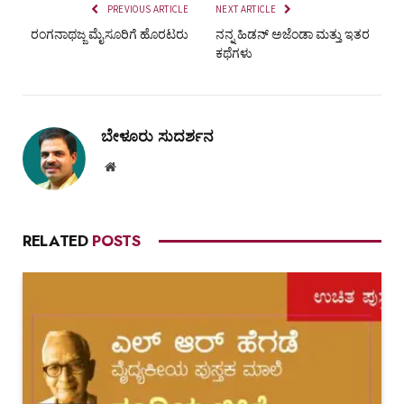
PREVIOUS ARTICLE
NEXT ARTICLE
ರಂಗನಾಥಜ್ಜ ಮೈಸೂರಿಗೆ ಹೊರಟರು
ನನ್ನ ಹಿಡನ್‌ ಅಜೆಂಡಾ ಮತ್ತು ಇತರ
ಕಥೆಗಳು
ಬೇಳೂರು ಸುದರ್ಶನ
Website
RELATED
POSTS