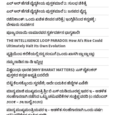
ಎಲ್ ಆರ್ ಹೆಗಡೆ ವೈದ್ಯಕೀಯ ಪುಸ್ತಕಮಾಲೆ 2: ಸುಲಭ ಚಿಕಿತ್ಸೆ
ಎಲ್ ಆರ್ ಹೆಗಡೆ ವೈದ್ಯಕೀಯ ಪುಸ್ತಕಮಾಲೆ 1: ಜನಪದ ವೈದ್ಯ
ರಜಿನಿಕಾಂತ್: ಒಂದು ಖಚಿತ ಜೀವನ ಚರಿತ್ರೆ | ಇಂಗ್ಲಿಶಿನಿಂದ ಕನ್ನಡಕ್ಕೆ :
ಬೇಳೂರು ಸುದರ್ಶನ
ಪೂಜ್ಯ ದಲಾಯಿ ಲಾಮಾರವರ ಸ್ಪರ್ಶದರ್ಶನ ಭಾಗ್ಯಶಾಲಿ!
THE INTELLIGENCE LOOP PARADOX: How AI’s Rise Could
Ultimately Halt Its Own Evolution
ವೃತ್ತಿಯೆಂಬ ಕಲಿಕೆಯಲ್ಲಿ ನನ್ನ ನಂಬುಗೆ (ಒಂದು ಖಾಸಗಿ ಬ್ಲಾ ಬ್ಲಾ ಬ್ಲಾ)
ನಮ್ಮ ನಾಡಿನ ನಾ-ಡಿ ಇನ್ನಿಲ್ಲ!
ವಿಶ್ವಬಂಧು ಭಾರತ (WHY BHARAT MATTERS): ಎಸ್ ಜೈಶಂಕರ್
ಪುಸ್ತಕದ ಕನ್ನಡ ಆವೃತ್ತಿ ಬರಲಿದೆ!
ಬಿಟ್ಟ ಕೆಲಸಕ್ಕೊಂದು ಸ್ಮರಣಿಕೆ; ಅದೇ ಬದುಕಿನ ಹೆಜ್ಜೆಗಳ ಎಣಿಕೆ!
ಮಾನ್ಯ ಮಾಜಿ ಮುಖ್ಯಮಂತ್ರಿ ಶ್ರೀ ಬಿ ಎಸ್‌ ಯಡಿಯೂರಪ್ಪ ಇವರ ಇ – ಆಡಳಿತ
ಸಲಹೆಗಾರನಾಗಿ ನಡೆಸಿದ ಒಟ್ಟು ಚಟುವಟಿಕೆಗಳ ಸಂಕ್ಷಿಪ್ತ ವರದಿ (೧ ನವೆಂಬರ್‌
೨೦೧೯ – ೨೬ ಜುಲೈ ೨೦೨೧)
ಮಾನ್ಯ ಮುಖ್ಯಮಂತ್ರಿಯವರ ಇ – ಆಡಳಿತ ಸಲಹೆಗಾರನಾಗಿ ಒಂದು ವರ್ಷ: