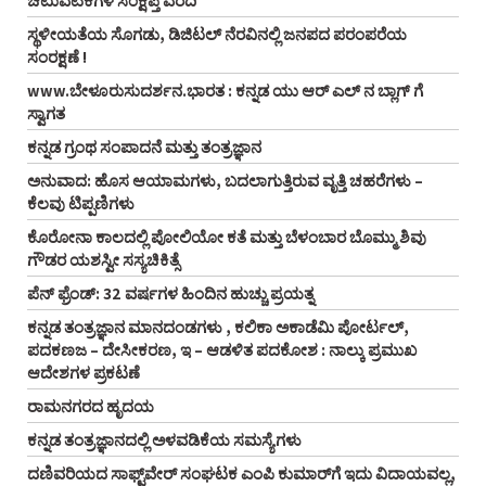
ಚಟುವಟಿಕೆಗಳ ಸಂಕ್ಷಿಪ್ತ ವರದಿ
ಸ್ಥಳೀಯತೆಯ ಸೊಗಡು, ಡಿಜಿಟಲ್‌ ನೆರವಿನಲ್ಲಿ ಜನಪದ ಪರಂಪರೆಯ
ಸಂರಕ್ಷಣೆ !
www.ಬೇಳೂರುಸುದರ್ಶನ.ಭಾರತ : ಕನ್ನಡ ಯು ಆರ್‌ ಎಲ್‌ ನ ಬ್ಲಾಗ್‌ ಗೆ
ಸ್ವಾಗತ
ಕನ್ನಡ ಗ್ರಂಥ ಸಂಪಾದನೆ ಮತ್ತು ತಂತ್ರಜ್ಞಾನ
ಅನುವಾದ: ಹೊಸ ಆಯಾಮಗಳು, ಬದಲಾಗುತ್ತಿರುವ ವೃತ್ತಿ ಚಹರೆಗಳು –
ಕೆಲವು ಟಿಪ್ಪಣಿಗಳು
ಕೊರೋನಾ ಕಾಲದಲ್ಲಿ ಪೋಲಿಯೋ ಕತೆ ಮತ್ತು ಬೆಳಂಬಾರ ಬೊಮ್ಮು ಶಿವು
ಗೌಡರ ಯಶಸ್ವೀ ಸಸ್ಯಚಿಕಿತ್ಸೆ
ಪೆನ್‌ ಫ್ರೆಂಡ್‌: 32 ವರ್ಷಗಳ ಹಿಂದಿನ ಹುಚ್ಚು ಪ್ರಯತ್ನ
ಕನ್ನಡ ತಂತ್ರಜ್ಞಾನ ಮಾನದಂಡಗಳು , ಕಲಿಕಾ ಅಕಾಡೆಮಿ ಪೋರ್ಟಲ್,
ಪದಕಣಜ – ದೇಸೀಕರಣ, ಇ – ಆಡಳಿತ ಪದಕೋಶ : ನಾಲ್ಕು ಪ್ರಮುಖ
ಆದೇಶಗಳ ಪ್ರಕಟಣೆ
ರಾಮನಗರದ ಹೃದಯ
ಕನ್ನಡ ತಂತ್ರಜ್ಞಾನದಲ್ಲಿ ಅಳವಡಿಕೆಯ ಸಮಸ್ಯೆಗಳು
ದಣಿವರಿಯದ ಸಾಫ್ಟ್‌ವೇರ್‌ ಸಂಘಟಕ ಎಂಪಿ ಕುಮಾರ್‌ಗೆ ಇದು ವಿದಾಯವಲ್ಲ,