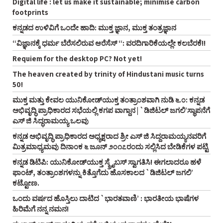
Digital life : let us make it sustainable; minimise carbon
footprints
ಕನ್ನಡದ ಉಳಿವಿಗೆ ಒಂದೇ ಹಾದಿ: ಮುಕ್ತ ಜ್ಞಾನ, ಮುಕ್ತ ತಂತ್ರಜ್ಞಾನ
“ವಿಜ್ಞಾನಕ್ಕೆ ಧರ್ಮ ಬೆರೆಸಲಿರುವ ಆರೆಸೆಸ್‌ “: ವರದಿಗಾರಿಕೆಯಲ್ಲೇ ಕಲಬೆರಕೆ!!
Requiem for the desktop PC? Not yet!
The heaven created by trinity of Hindustani music turns
50!
ಮುಕ್ತ ಮತ್ತು ಕೇವಲ ಯುನಿಕೋಡ್‌ಯುಕ್ತ ತಂತ್ರಾಂಶವಾಗಿ ನುಡಿ ೬.೦: ಕನ್ನಡ
ಅಭಿವೃದ್ಧಿ ಪ್ರಾಧಿಕಾರದ ಸಭೆಯಲ್ಲಿ ಕಗಪ ವಾಗ್ದಾನ | `ಡಿಜಿಟಲ್‌ ಜಗಲಿ’ಸ್ಥಾಪನೆಗೆ
ಎಸ್‌ ಜಿ ಸಿದ್ಧರಾಮಯ್ಯ ಒಲವು
ಕನ್ನಡ ಅಭಿವೃದ್ಧಿ ಪ್ರಾಧಿಕಾರದ ಅಧ್ಯಕ್ಷರಾದ ಶ್ರೀ ಎಸ್‌ ಜಿ ಸಿದ್ದರಾಮಯ್ಯನವರಿಗೆ
ಮಿತ್ರಮಾಧ್ಯಮವು ದಿನಾಂಕ ೬ ಜೂನ್‌ ೨೦೧೭ರಂದು ಸಲ್ಲಿಸಿದ ಬೇಡಿಕೆಗಳ ಪಟ್ಟಿ
ಕನ್ನಡ ಡಿಟಿಪಿ: ಯುನಿಕೋಡ್‌ಯುಕ್ತ ಸ್ಕ್ರೈಬಸ್‌ ಸ್ವಾಗತಿಸಿ! ಈಗಲಾದರೂ ಹಳೆ
ಫಾಂಟ್‌, ತಂತ್ರಾಂಶಗಳನ್ನು ಕಿತ್ತೊಗೆದು ಹೊಸಕಾಲದ `ಡಿಜಿಟಲ್‌ ಜಗಲಿ’
ಕಟ್ಟೋಣ.
ಒಂದು ವರ್ಷದ ಹೊಸ್ತಿಲು ದಾಟಿದ `ಭಾರತವಾಣಿ’ : ಭಾರತೀಯ ಭಾಷೆಗಳ
ಹಿರಿಮೆಗೆ ನನ್ನ ನಮನ!