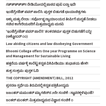
ಗಶ್‌ಶ್‌ಶ್‌ಶ್‌ಶ್!! ರೇಡಿಯೋದಲ್ಲಿ ಪಾಠದ ಪುಟ ಬರ್‍ತಾ ಇದೆ!
ಇಂಟೆಗ್ರೇಟೆಡ್‌ ಪವರ್‌ ಪಾಲಿಸಿ: ಪುಸ್ತಕ ಬಿಡುಗಡೆ ಛಾಯಾಚಿತ್ರಗಳು
ಅಕ್ಕು ಮತ್ತು ಲೀಲಾ : ಸರ್ವೋಚ್ಚ ನ್ಯಾಯಾಲಯದ ತೀರ್ಪಿಗೆ ಮನ್ನಣೆ ನೀಡಲು
ಸಚಿವ ಕಾಗೇರಿಯವರಿಗೆ ಮಿತ್ರಮಾಧ್ಯಮ ಮನವಿ
'ಇಂಟೆಗ್ರೇಟೆಡ್‌ ಪವರ್‌ ಪಾಲಿಸಿ' ಶಂಕರಶರ್ಮ ಪುಸ್ತಕ ಬಿಡುಗಡೆಗೆ ಬನ್ನಿ!
(ಅಕ್ಟೋಬರ್‌ ೧೦)
Law abiding citizens and law disobeying Government
Bhoomi College offers One year Programme on Science
and Management for Sustainable Living
ಹತ್ತನೆಯ ವರ್ಷಕ್ಕೆ ಕಾಲಿಟ್ಟ ಕನ್ನಡ ವಿಕಿಪೀಡಿಯಾ: ಶುಭಾಶಯ ಹೇಳಿ!
ಶುಕ್ರ ಸಂಕ್ರಮ: ಪುಸ್ತಕ ಓದಿ
THE COPYRIGHT (AMENDMENT) BILL, 2012
ಪ್ರಸರಣ ಸ್ಪರ್ಧೆಯ ತಿರುವಿನಲ್ಲಿ ಕನ್ನಡ ಪತ್ರಿಕೋದ್ಯಮ
ಜಜಂತರ್‌ ಮಮಂತರ್‌ ಮ್ಯಾಗಜಿನ್‌ನ ೨ನೇ ಸಂಚಿಕೆ : ಸ್ಥಾವರಕ್ಕಳಿವುಂಟೆ?
ಜಂತರ್‌ ಮಂತರ್‌: ಮಿತ್ರಮಾಧ್ಯಮದ ವಿಜ್ಞಾನ ಸಂಚಿಕೆ ೧