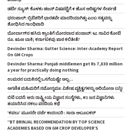
ಡರ್ಟಿ ನ್ಯೂಸ್: ಕೊಳಕು ಡಜನ್ ವಿಷಪಟ್ಟಿಗೆ ೯ ಹೊಸ ಅರಿಷ್ಟಗಳ ಸೇರ್ಪಡೆ
ಧರಂಪಾಲ್: ಬ್ರಿಟಿಶರಿಗೆ ಭಾರತವೇ ಮಾದರಿಯಾಗಿತ್ತು ಎಂಬ ಸತ್ಯವನ್ನು
ಶೋಧಿಸಿದ ಗಾಂಧಿವಾದಿ
ಬೋರ್ಲಾಗ್‌ನ ಹಸಿರು ಕ್ರಾಂತಿಗೆ ಬೋರಲಾದ ಪಂಜಾಬ್: ೬೭ ಸಾವಿರ ಕೋಟಿ
ರೂ. ಋಣ ಬಾಕಿ; ಕರ್ನಾಟಕವು ಪಾಠ ಕಲಿತೀತೆ?
Devinder Sharma: Gutter Science: Inter-Academy Report
On GM Crops
Devinder Sharma: Punjab middlemen get Rs 7,830 million
a year for practically doing nothing
ಉಮರನ ಬದುಕಿನಲ್ಲಿ ಒಸಗೆಯಷ್ಟೇ ಅಲ್ಲ…
ಅಗಣಿತ ಮಹಿಮರಿಗೆ ನಮೋನ್ನಮಃ: ವಿಶೇಷ ವ್ಯಕ್ತಿತ್ವಗಳನ್ನು ಅರಿಯೋಣ ಬನ್ನಿ!
ಬಿಟಿ ಬದನೆ: ಆರು ರಾಷ್ಟ್ರೀಯ ವಿಜ್ಞಾನ ಸಂಸ್ಥೆಗಳು, ೯೦ ಜನ ವಿಜ್ಞಾನಿಗಳು
ತಯಾರಿಸಿದ ನಕಲು ವರದಿಯ ಕಥೆ
‘ಕವಲು’ ಮೂರನೇ ದರ್ಜೆ ಕಾದಂಬರಿ : ಸಾರಾ ಅಬೂಬಕರ್
“BT BRINJAL RECOMMENDATION BY TOP SCIENCE
ACADEMIES BASED ON GM CROP DEVELOPER’S