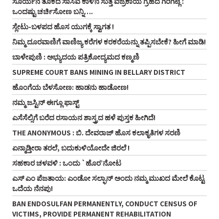
ಸೂರ್ಯನ ತೂಕದ ಸಾಸಿವೆ ಕಾಳಿನ ಸುತ್ತ ವಜ್ರಕಾಯ ಗ್ರಹದ ಗಿರಿಗಿಟ್ಲೆ :
ಒಂದಷ್ಟು ಚರ್ಚಿಸೋಣ ಬನ್ನಿ….
ಸ್ಲೇಟು-ಬಳಪದ ಹೊಸ ಯುಗಕ್ಕೆ ಸ್ವಾಗತ !
ನಿಮ್ಮ ದೂರವಾಣಿಗೆ ವಾಣಿಜ್ಯ ಕರೆಗಳ ಕರಕರೆಯನ್ನು ತಪ್ಪಿಸಬೇಕೆ? ಹೀಗೆ ಮಾಡಿ!
ಬಾಳೇಪುಣಿ : ಅಭ್ಯುದಯ ಪತ್ರಿಕೋದ್ಯಮದ ಕಣ್ಮಣಿ
SUPREME COURT BANS MINING IN BELLARY DISTRICT
ಹೊಂಗೆಯ ಬೆಳಸೋಣ: ಹಾಡನು ಹಾಡೋಣ!
ನಮ್ಮ ಜಸ್ಟಿನ್ ಈಗ್ಲೂ ಫಾಸ್ಟ್
ಎಸೆಸೆಲ್ಸಿಗೆ ಬರೆದ ರಸಾಯನ ಶಾಸ್ತ್ರದ ಹಳೆ ಪುಸ್ತಕ ಹೀಗಿದೆ!
THE ANONYMOUS : ಬಿ. ದೇವರಾಜ್ ಹೊಸ ಕಲಾಕೃತಿಗಳ ಸರಣಿ
ಏನ್ಮಾಡ್ತೀರಾ ತರಲೆ, ಬದುಕುಳಿಯೋದೇ ಜಿರಲೆ !
ಸಹಕಾರ ಚಳವಳಿ : ಒಂದು `ಹೊರ’ನೋಟ
ಎಸ್ ಎಂ ಪೆಜತಾಯ: ಎಂಡೋ ಸಲ್ಫಾನ್ ಅಂದು ನಮ್ಮ ಮುಖದ ಮೇಲೆ ಕೊಟ್ಟ
ಒದೆಯ ನೆನಪು!
BAN ENDOSULFAN PERMANENTLY, CONDUCT CENSUS OF
VICTIMS, PROVIDE PERMANENT REHABILITATION