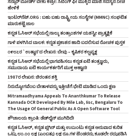
ಸೆನ್ಸಾರ್‌ ಬೋರ್ಡ್ ಬೇಕು ಕಣ್ರೀ: ಸಿಟಿಂಗ್‌ ಫೀ ಮುಕ್ಕಿದ ಮಾಜಿ ಸದಸ್ಯನ ನೀಚ
ಹೇಳಿಕೆ
ಇಂಟರ್‌ನೆಟ್‌.ORG : ಬಹು ಬಹು ರಾಷ್ಟ್ರೀಯ ಸಂಸ್ಥೆಗಳ (MMNC) ಸಂಘಟಿತ
ಮಾರುಕಟ್ಟೆ ಜಾಲ
ಕನ್ನಡ ಓಸಿಆರ್‌ ಸಭೆಯಲ್ಲಿ ನಾಲ್ಕು ತಂತ್ರಾಂಶಗಳ ಯಶಸ್ವೀ ಪ್ರಾತ್ಯಕ್ಷಿಕೆ
ಗಾಳಿ ಪಳಗಿಸಿದ ಬಾಲಕ: ಕನ್ನಡ ಪ್ರಕಾಶನ ಹಾದಿ ಬದಲಿಸುವ ರೋಚಕ ಪುಸ್ತಕ
೧೯೮೭ರ `ಉತ್ಥಾನ’ದ ಲೇಖನ: ಬೇವು – ಕೃಷಿಕರ ಕಲ್ಪವೃಕ್ಷ
ಕನ್ನಡ ಓಸಿಆರ್‌ ಸಭೆಯಲ್ಲಿ ಭಾಗವಹಿಸಲು ಕನ್ನಡ ಐಟಿ ತಂತ್ರಜ್ಞರು,
ಸಮುದಾಯ ಐಟಿ ಕಾರ್ಯಕರ್ತರಿಗೆ ಮುಕ್ತ ಆಹ್ವಾನ!
1987ರ ಲೇಖನ: ಚಿರಂತನ ಶಕ್ತಿ
ನಿರುದ್ಯೋಗವೆಂಬ ಬೇತಾಳವನ್ನು ಇತ್ತೀಚೆಗೆ ಭೇಟಿ ಮಾಡಿದ ಒಂದು ಕ್ಷಣ
Mitramaadhyama Appeals To Ananthkumar To Release
Kannada OCR Developed By Mile Lab, Iisc, Bengaluru To
The Usage Of General Public As A Open Software Tool
ಶೌಚಾಲಯ ಕ್ರಾಂತಿ: ಡೆಡ್‌ಲೈನ್ ಮುಗಿದಿದೆ!
ಕನ್ನಡ ಓಸಿಆರ್‌, ಕನ್ನಡ ಪ್ಲಗಿನ್‌ ಮತ್ತು ಉಬುಂಟು ಕನ್ನಡ ಅನುವಾದ ಕುರಿತ
ಒಟ್ಟು ೮೦.೦೦ ಲಕ್ಷ (ಎಂಬತ್ತು) ಲಕ್ಷ ರೂ.ಗಳ ಟೆಂಡರನ್ನು ಕೂಡಲೇ ರದ್ದುಪಡಿಸಿ