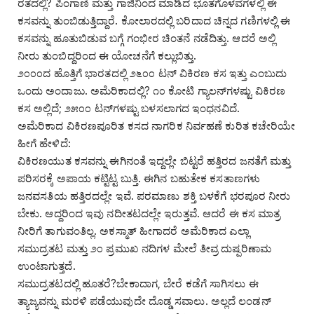
ರತದಲ್ಲಿ? ಪಿಂಗಾಣಿ ಮತ್ತು ಗಾಜಿನಿಂದ ಮಾಡಿದ ಭೂತಗೊಳವೆಗಳಲ್ಲಿ ಈ
ಕಸವನ್ನು ತುಂಬಿಡುತ್ತಿದ್ದಾರೆ. ಕೋಲಾರದಲ್ಲಿ ಬರಿದಾದ ಚಿನ್ನದ ಗಣಿಗಳಲ್ಲಿ ಈ
ಕಸವನ್ನು ಹೂತುಬಿಡುವ ಬಗ್ಗೆ ಗಂಭೀರ ಚಿಂತನೆ ನಡೆದಿತ್ತು. ಆದರೆ ಅಲ್ಲಿ
ನೀರು ತುಂಬಿದ್ದರಿಂದ ಈ ಯೋಚನೆಗೆ ಕಲ್ಲುಬಿತ್ತು.
೨೦೦೦ದ ಹೊತ್ತಿಗೆ ಭಾರತದಲ್ಲಿ ೨೬೦೦ ಟನ್ ವಿಕಿರಣ ಕಸ ಇತ್ತು ಎಂಬುದು
ಒಂದು ಅಂದಾಜು. ಅಮೆರಿಕಾದಲ್ಲಿ? ೧೦ ಕೋಟಿ ಗ್ಯಾಲನ್‌ಗಳಷ್ಟು ವಿಕಿರಣ
ಕಸ ಅಲ್ಲಿದೆ; ೨೫೦೦ ಟನ್‌ಗಳಷ್ಟು ಬಳಸಲಾಗದ ಇಂಧನವಿದೆ.
ಅಮೆರಿಕಾದ ವಿಕಿರಣಪೂರಿತ ಕಸದ ನಾಗರಿಕ ನಿರ್ವಹಣೆ ಕುರಿತ ಕಚೇರಿಯೇ
ಹೀಗೆ ಹೇಳಿದೆ:
ವಿಕಿರಣಯುತ ಕಸವನ್ನು ಈಗಿನಂತೆ ಇದ್ದಲ್ಲೇ ಬಿಟ್ಟರೆ ಹತ್ತಿರದ ಜನತೆಗೆ ಮತ್ತು
ಪರಿಸರಕ್ಕೆ ಅಪಾಯ ಕಟ್ಟಿಟ್ಟ ಬುತ್ತಿ. ಈಗಿನ ಬಹುತೇಕ ಕಸತಾಣಗಳು
ಜನವಸತಿಯ ಹತ್ತಿರದಲ್ಲೇ ಇವೆ. ಪರಮಾಣು ಶಕ್ತಿ ಬಳಕೆಗೆ ಭರಪೂರ ನೀರು
ಬೇಕು. ಆದ್ದರಿಂದ ಇವು ನದೀತಟದಲ್ಲೇ ಇರುತ್ತವೆ. ಆದರೆ ಈ ಕಸ ಮಾತ್ರ
ನೀರಿಗೆ ತಾಗುವಂತಿಲ್ಲ. ಅಕಸ್ಮಾತ್ ಹೀಗಾದರೆ ಅಮೆರಿಕಾದ ಎಲ್ಲಾ
ಸಮುದ್ರತಟ ಮತ್ತು ೨೦ ಪ್ರಮುಖ ನದಿಗಳ ಮೇಲೆ ತೀವ್ರ ದುಷ್ಪರಿಣಾಮ
ಉಂಟಾಗುತ್ತದೆ.
ಸಮುದ್ರತಟದಲ್ಲಿ ಹೂತರೆ?ಬೇಕಾದಾಗ, ಬೇರೆ ಕಡೆಗೆ ಸಾಗಿಸಲು ಈ
ತ್ಯಾಜ್ಯವನ್ನು ಮರಳಿ ಪಡೆಯುವುದೇ ದೊಡ್ಡ ಸವಾಲು. ಅಲ್ಲದೆ ಲಂಡನ್