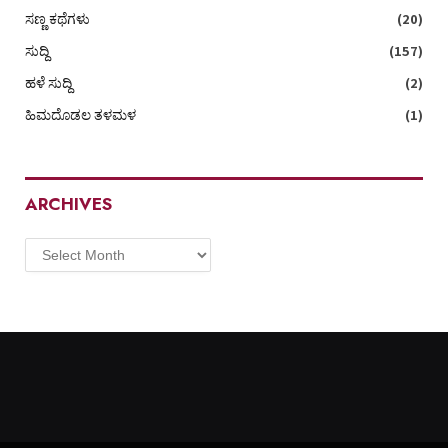
ಸಣ್ಣ ಕಥೆಗಳು
(20)
ಸುದ್ದಿ
(157)
ಹಳೆ ಸುದ್ದಿ
(2)
ಹಿಮದೊಡಲ ತಳಮಳ
(1)
ARCHIVES
Archives