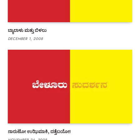
ಬ್ಯಾಲಾಳು ಮತ್ತು ಬಿಳಲು
DECEMBER 1, 2008
ನಾರುಟೋ ಉಝಿಮಾಕಿ, ದತ್ತೆಬಯೋ!