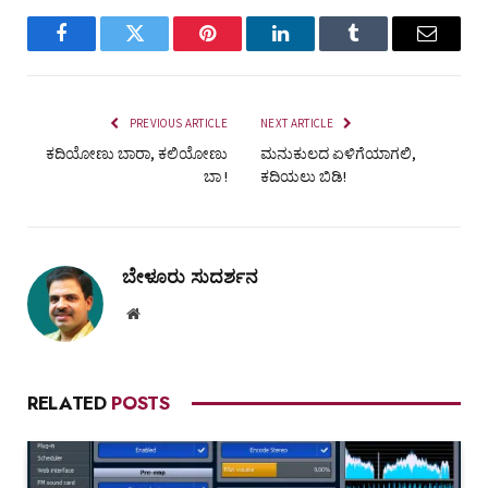
Facebook
Twitter
Pinterest
LinkedIn
Tumblr
Email
PREVIOUS ARTICLE
NEXT ARTICLE
ಕದಿಯೋಣು ಬಾರಾ, ಕಲಿಯೋಣು
ಮನುಕುಲದ ಏಳಿಗೆಯಾಗಲಿ,
ಬಾ !
ಕದಿಯಲು ಬಿಡಿ!
ಬೇಳೂರು ಸುದರ್ಶನ
Website
RELATED
POSTS