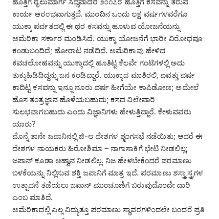
ಹೊತ್ತಿಗೆ ರೈಲುಮಾರ್ಗ ಸಿದ್ಧವಾದರೆ ೨೦೧೭ರ ಹೊತ್ತಿಗೆ ಕಸವನ್ನು ತರುವ
ಕಾರ್ಯ ಆರಂಭವಾಗುತ್ತದೆ. ಮುಂದಿನ ಒಂದು ಲಕ್ಷ ವರ್ಷಗಳವರೆಗೂ
ಯುಕ್ಕಾ ಪರ್ವತದಲ್ಲಿ ಈ ಥರ ಕಸವನ್ನು ಹೂಳುವ ಯೋಜನೆಯನ್ನು
ಅಮೆರಿಕಾ ಸರ್ಕಾರ ಮಂಡಿಸಿದೆ. ಯುಕ್ಕಾ ಯೋಜನೆಗೆ ಭಾರೀ ವಿರೋಧವೂ
ಕಂಡುಬಂದಿದೆ; ಹೋರಾಟ ನಡೆದಿದೆ. ಅಮೆರಿಕಾವು ಹೇಳಿದ
ಕವಚಲೋಹವನ್ನು ಯುಕ್ಕಾದಲ್ಲಿ ಹೂತಿಟ್ಟ ಕೆಲವೇ ಗಂಟೆಗಳಲ್ಲಿ ಅದು
ತುಕ್ಕುಹಿಡಿದಿದ್ದನ್ನು ಜನ ಕಂಡಿದ್ದಾರೆ. ಯುಕ್ಕಾದ ಮಾತಿರಲಿ, ಐವತ್ತು ವರ್ಷ
ಕಾದಿಟ್ಟ ಕಸವನ್ನು ಇನ್ನೂ ನೂರು ವರ್ಷ ಹೀಗೆಯೇ ಕಾಪಿಡೋಣ; ಅಮೇಲೆ
ಹೊಸ ತಂತ್ರಜ್ಞಾನ ಹೊಳೆಯಬಹುದು; ಕಸದ ವಿಲೇವಾರಿ
ಸುಲಭವಾಗಬಹುದು ಎಂದು ವಿಜ್ಞಾನಿಗಳು ಹೇಳುತ್ತಿದ್ದಾರೆ. ಕೇಳುವವರು
ಯಾರು?
ಮೊನ್ನೆ ತಾನೇ ಜಪಾನಿನಲ್ಲಿ ಜಿ-೮ ದೇಶಗಳ ಶೃಂಗಸಭೆ ನಡೆಯಿತು; ಆದರೆ ಈ
ದೇಶಗಳ ನಾಯಕರು ಹಿರೋಶಿಮಾ – ನಾಗಾಸಾಕಿಗೆ ಭೇಟಿ ನೀಡಲಿಲ್ಲ;
ಜಪಾನ್ ಕೂಡಾ ಆಹ್ವಾನ ನೀಡಲಿಲ್ಲ. ನಿಜ ಹೇಳಬೇಕೆಂದರೆ ಪರಮಾಣು
ಬಳಕೆಯನ್ನು ನಿಲ್ಲಿಸುವ ಶಕ್ತಿ ಜಪಾನಿಗೆ ಮಾತ್ರ ಇದೆ. ಪರಮಾಣು ಶಸ್ತ್ರಾಸ್ತ್ರಗಳ
ಉತ್ಪಾದನೆ ತಡೆಯಲು ಜಪಾನ್ ಮುಂಚೂಣಿಗೆ ಬರುವುದೊಂದೇ ದಾರಿ
ಎಂಬ ಮಾತಿದೆ.
ಅಮೆರಿಕಾದಲ್ಲಿ ಎಲ್ಲ ವಿದ್ಯುತ್ತೂ ಪರಮಾಣು ಸ್ಥಾವರಗಳಿಂದಲೇ ಬಂದರೆ ಪ್ರತಿ