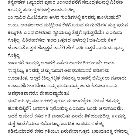
ಕನ್ವೆನ್‌ಶನ್ ಒಪ್ಪಂದದ ಪ್ರಕಾರ ೨೦೧೮ರವರೆಗೆ ಸಮುದ್ರತಟದಲ್ಲಿ ವಿಕಿರಣ
ಕಸವನ್ನು ಸಮುದ್ರತಟದಲ್ಲಿ ಹೂಳುವಂತಿಲ್ಲ.
೧೦ ಸಾವಿರ ಮೀಟರುಗಳ ಆಳದ ಗುಂಡಿಗಳಲ್ಲಿ ಕಸವನ್ನು ಹೂಳಬಹುದೆ?
ಉಹು. ಅಂತರ್ಜಲದ ಮಟ್ಟಕ್ಕಿಂತ ಕೆಳಗೆ ಬರುವ ಈ ಗುಂಡಿಗಳ ಸುತ್ತ ಇರುವ
ಕಲ್ಲುಗಳು ಎಂಥ ವಿಕಿರಣದ ಸ್ಥಿತಿಯಲ್ಲೂ ತೆಪ್ಪಗೆ ಇರುತ್ತವೆಯೇ ಎಂಬುದು
ಗೊತ್ತಿಲ್ಲ. ವಿಕಿರಣಕಸವು ಇಂಥ ಒತ್ತಡದ ಆಳದಲ್ಲಿ ( ಭೂಮಿಯ ಕೆಳಗೆ
ಹೋದಂತೆ ಒತ್ತಡ ಹೆಚ್ಚುತ್ತದೆ ತಾನೆ?) ಹೇಗೆ ವರ್ತಿಸುತ್ತದೆ ಎಂಬುದು ಇನ್ನೂ
ಗೊತ್ತಿಲ್ಲ.
ಹಾಗಾದರೆ ಕಸವನ್ನು ಆಕಾಶಕ್ಕೆ ಎಸೆದು ಹಾಯಾಗಿರಬಹುದೆ? ಅದೂ
ಸಾಧ್ಯವಿಲ್ಲ. ಕಸವನ್ನು ಚಿಮ್ಮಿಸುವಾಗ ಅಪಘಾತವಾದರೆ ಪರಿಣಾಮ
ಊಹಾತೀತ. ಅಲ್ಲದೆ ಟನ್ನುಗಟ್ಟಳೆ ಕಸವನ್ನು ಆಕಾಶಕ್ಕೆ ಚಿಮ್ಮಿಸಲು ನೂರಾರು
ಉಡಾವಣೆಗಳಾಗಬೇಕು. ನಮ್ಮ ಭೂಮಿಯನ್ನು ಹಾಳುಗೆಡವಲು ಒಂದು
ಅಪಘಾತವಾದರೂ ಬೇಕಾದಷ್ಟಾಯಿತು!
ಭೂಮಿಯ ಧ್ರುವತಾಣಗಳಲ್ಲಿ ಇರುವ ಮಂಜುಗಡ್ಡೆಗಳ ನಡುವೆ ಕಸವನ್ನು
ಹೂತುಬಿಟ್ಟರೆ? ಜನವಸತಿ ಇರೋದಿಲ್ಲ ಎಂಬುದು ಒಂದು ಅನುಕೂಲವೇ.
ಆದರೆ ಆಮೇಲೆ ಕಸದ ಗತಿ ಏನಾಯಿತು ಎಂದೇ ತಿಳಿಯುವುದಿಲ್ಲ. ಕಸವನ್ನು
ಮತ್ತೆ ಹಿಂತೆಗೆಯಲು ಬರೋದಿಲ್ಲ. ಜಾಗತಿಕ ತಾಪಮಾನ ಹೆಚ್ಚು
ಕಡಿಮೆಯಾದರೆ ಕಸದ ಗತಿಯೂ ಏರುಪೇರಾಗುತ್ತದೆ. ಬಹುದೂರಕ್ಕೆ ಕಸವನ್ನು