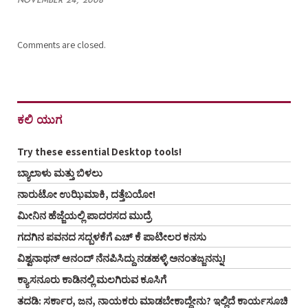
NOVEMBER 24, 2008
Comments are closed.
ಕಲಿ ಯುಗ
Try these essential Desktop tools!
ಬ್ಯಾಲಾಳು ಮತ್ತು ಬಿಳಲು
ನಾರುಟೋ ಉಝಿಮಾಕಿ, ದತ್ತೆಬಯೋ!
ಮೀನಿನ ಹೆಜ್ಜೆಯಲ್ಲಿ ಪಾದರಸದ ಮುದ್ರೆ
ಗದಗಿನ ಪವನದ ಸದ್ಬಳಕೆಗೆ ಎಚ್ ಕೆ ಪಾಟೀಲರ ಕನಸು
ವಿಶ್ವನಾಥನ್ ಆನಂದ್ ನೆನಪಿಸಿದ್ದು ನಡಹಳ್ಳಿ ಅನಂತಜ್ಜನನ್ನು!
ಕ್ಯಾಸನೂರು ಕಾಡಿನಲ್ಲಿ ಮಲಗಿರುವ ಕೂಸಿಗೆ
ತದಡಿ: ಸರ್ಕಾರ, ಜನ, ನಾಯಕರು ಮಾಡಬೇಕಾದ್ದೇನು? ಇಲ್ಲಿದೆ ಕಾರ್ಯಸೂಚಿ