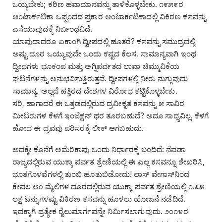
ಒಯ್ಯಬೇಕು; ಕಠಿಣ ಹವಾಮಾನವನ್ನು ತಾಳಿಕೊಳ್ಳಬೇಕು. ೧೯೫೯ರ
ಆಂಟಾರ್ಕಟಿಕಾ ಒಪ್ಪಂದದ ಪ್ರಕಾರ ಆಂಟಾರ್ಕಟಿಕಾದಲ್ಲಿ ವಿಕಿರಣ ಕಸವನ್ನು
ಎಸೆಯುವುದಕ್ಕೆ ನಿರ್ಬಂಧವಿದೆ.
ಯಾವುದಾದರೂ ಏಕಾಂಗಿ ದ್ವೀಪದಲ್ಲಿ ಹೂತರೆ? ಕಸವನ್ನು ಸಮುದ್ರದಲ್ಲಿ
ಅಷ್ಟು ದೂರ ಒಯ್ಯುವುದೇ ಒಂದು ಕಷ್ಟದ ಕೆಲಸ. ಸಾಮಾನ್ಯವಾಗಿ ಇಂಥ
ದ್ವೀಪಗಳು ಭೂಕಂಪ ಮತ್ತು ಅಗ್ನಿಪರ್ವತದ ಲಾವಾ ಚಿಮ್ಮುವಿಕೆಯ
ಘಟನೆಗಳನ್ನು ಅನುಭವಿಸುತ್ತಿರುತ್ತವೆ. ದ್ವೀಪಗಳಲ್ಲಿ ನೀರು ನುಗ್ಗುವುದು
ಸಾಮಾನ್ಯ. ಅಲ್ಲದೆ ಹತ್ತಿರದ ದೇಶಗಳ ವಿರೋಧ ಕಟ್ಟಿಕೊಳ್ಳಬೇಕು.
ಸರಿ, ಹಾಗಾದರೆ ಈ ಒತ್ತಡದಲ್ಲಿರುವ ದ್ರವೀಕೃತ ಕಸವನ್ನು ೫ ಸಾವಿರ
ಮೀಟರುಗಳ ಕೆಳಗೆ ಇಂಜೆಕ್ಷನ್ ಥರ ತೂರಬಹುದೆ? ಅದೂ ಸಾಧ್ಯವಿಲ್ಲ. ಕೆಳಗೆ
ಹೋದ ಈ ದ್ರವವು ಪರಿಸರಕ್ಕೆ ಲೀಕ್ ಆಗಬಹುದು.
ಅದಕ್ಕೇ ಕೊನೆಗೆ ಅಮೆರಿಕಾವು ಒಂದು ನಿರ್ಧಾರಕ್ಕೆ ಬಂದಿದೆ: ನೆವಡಾ
ರಾಜ್ಯದಲ್ಲಿರುವ ಯುಕ್ಕಾ ಪರ್ವತ ಶ್ರೇಣಿಯಲ್ಲಿ ಈ ಎಲ್ಲ ಕಸವನ್ನೂ ಶೇಖರಿಸಿ,
ಭೂತಗೊಳವೆಗಳಲ್ಲಿ ತುಂಬಿ ಹೂತುಬಿಡೋದು! ಲಾಸ್ ವೇಗಾಸ್‌ನಿಂದ
ಕೇವಲ ೮೦ ಮೈಲಿಗಳ ದೂರದಲ್ಲಿರುವ ಯುಕ್ಕಾ ಪರ್ವತ ಶ್ರೇಣಿಯಲ್ಲಿ ೧.೩೫
ಲಕ್ಷ ಟನ್ನುಗಳಷ್ಟು ವಿಕಿರಣ ಕಸವನ್ನು ಹೂಳಲು ಯೋಜನೆ ನಡೆದಿದೆ.
ಇದಕ್ಕಾಗಿ ಪ್ರತ್ಯೇಕ ರೈಲುಮಾರ್ಗವನ್ನೇ ನಿರ್ಮಿಸಲಾಗುವುದು. ೨೦೧೪ರ