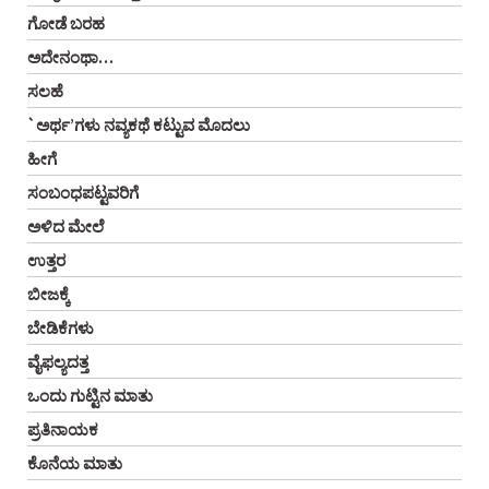
ಗೋಡೆ ಬರಹ
ಅದೇನಂಥಾ…
ಸಲಹೆ
`ಅರ್ಥ’ಗಳು ನವ್ಯಕಥೆ ಕಟ್ಟುವ ಮೊದಲು
ಹೀಗೆ
ಸಂಬಂಧಪಟ್ಟವರಿಗೆ
ಅಳಿದ ಮೇಲೆ
ಉತ್ತರ
ಬೀಜಕ್ಕೆ
ಬೇಡಿಕೆಗಳು
ವೈಫಲ್ಯದತ್ತ
ಒಂದು ಗುಟ್ಟಿನ ಮಾತು
ಪ್ರತಿನಾಯಕ
ಕೊನೆಯ ಮಾತು