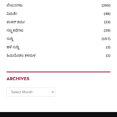
ಲೇಖನಗಳು
(265)
ವಿಮರ್ಶೆ
(48)
ಶಂಕರ್ ಶರ್ಮ
(23)
ಸಣ್ಣ ಕಥೆಗಳು
(20)
ಸುದ್ದಿ
(157)
ಹಳೆ ಸುದ್ದಿ
(2)
ಹಿಮದೊಡಲ ತಳಮಳ
(1)
ARCHIVES
Archives