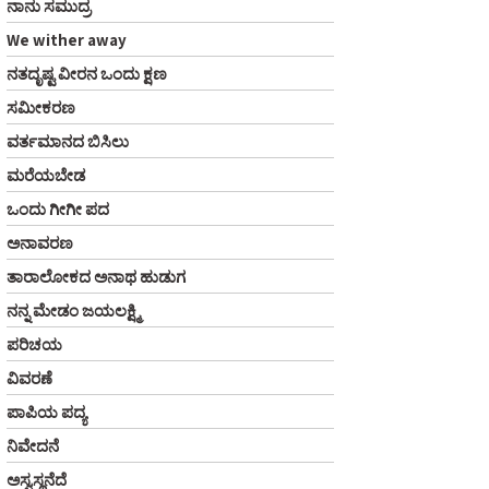
ನಾನು ಸಮುದ್ರ
We wither away
ನತದೃಷ್ಟ ವೀರನ ಒಂದು ಕ್ಷಣ
ಸಮೀಕರಣ
ವರ್ತಮಾನದ ಬಿಸಿಲು
ಮರೆಯಬೇಡ
ಒಂದು ಗೀಗೀ ಪದ
ಅನಾವರಣ
ತಾರಾಲೋಕದ ಅನಾಥ ಹುಡುಗ
ನನ್ನ ಮೇಡಂ ಜಯಲಕ್ಷ್ಮಿ
ಪರಿಚಯ
ವಿವರಣೆ
ಪಾಪಿಯ ಪದ್ಯ
ನಿವೇದನೆ
ಅಸ್ವಸ್ಥನೆದೆ