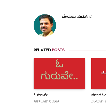
ಬೇಳೂರು ಸುದರ್ಶನ
RELATED
POSTS
ಓ ಗುರುವೇ..
ದಶಕದ ಹಿಂದ
FEBRUARY 7, 2019
JANUARY 1