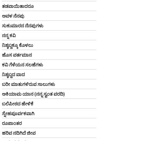
ತಡವಾಯಿತಾದರೂ
ಅವಳ ನೆನಪು
ಸುಕುಮಾರನ ನೆನಪುಗಳು
ನನ್ನ ಕವಿ
ನಿಶ್ಶಬ್ದಕ್ಕೂ ಕೊಳಲು
ಹೊಸ ವರ್ತಮಾನ
ಕವಿ ಗೆಳೆಯನ ಸಲಹೆಗಳು
ನಿಶ್ಶಬ್ದದ ವಾದ
ಬರೀ ಮಾತುಗಳಿರುವ ಸಾಲುಗಳು
ಅಕಿಯಾಮ ಯಾನ (ನನ್ನ ಸ್ವಂತ ವರದಿ)
ಬಲಿಪೀಠದ ಹೇಳಿಕೆ
ಸ್ನೇಹಪೂರ್ವಕವಾಗಿ
ರೂಪಾಂತರ
ಹರಿವ ನದಿಗಿದೆ ಜೀವ