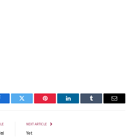
Facebook
Twitter
Pinterest
LinkedIn
Tumblr
Email
CLE
NEXT ARTICLE
ರಹ
Yet