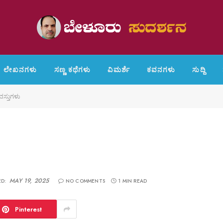
ಲೇಖನಗಳು
ಸಣ್ಣ ಕಥೆಗಳು
ವಿಮರ್ಶೆ
ಕವನಗಳು
ಸುದ್ದಿ
ಸ್ತುಗಳು
MAY 19, 2025
D:
NO COMMENTS
1 MIN READ
Pinterest