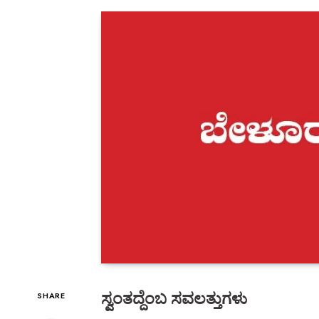
ಸ್ವಂತದ್ದೆಂಬ ಸವಲತ್ತುಗಳು
SHARE