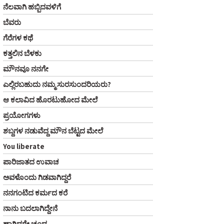
ನೆಲವಾಗಿ ಹಬ್ಬಿದವಳಿಗೆ
ಬೆವರು
ಗೆರೆಗಳ ಕಥೆ
ಕತ್ತಲಿನ ಬೆಳಕು
ಮೌನವೂ ನನಗೇ
ಎಲ್ಲಿರಬಹುದು ನಮ್ಮ ಸುರಸುಂದರಿಯರು?
ಆ ಕಲಾವಿದ ಹೊರಟುಹೋದ ಮೇಲೆ
ಪ್ರಯೋಗಗಳು
ಶಬ್ದಗಳ ನಡುವೆದ್ದ ಮೌನ ಬೆಟ್ಟದ ಮೇಲೆ
You liberate
ಪಾರಿಜಾತದ ಉವಾಚ
ಅವಳೊಂದು ಗಿಡವಾಗಿದ್ದರೆ
ನನಗಂಟಿದ ಕರ್ಮದ ಕರೆ
ನಾನು ಬದಲಾಗಿದ್ದೇನೆ
ಹಾಗಿದ್ದರೇ ಚಂದ