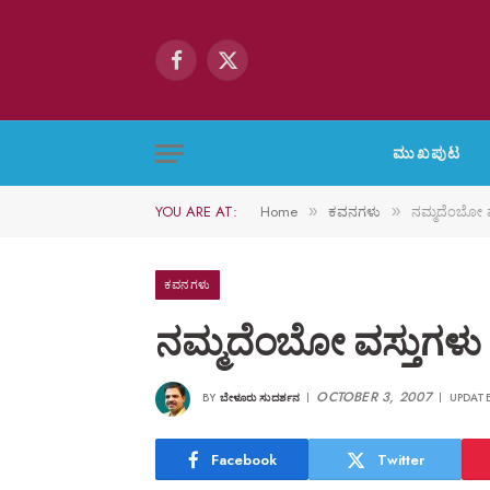
Facebook
X
(Twitter)
ಮುಖಪುಟ
YOU ARE AT:
Home
ಕವನಗಳು
ನಮ್ಮದೆಂಬೋ ವ
»
»
ಕವನಗಳು
ನಮ್ಮದೆಂಬೋ ವಸ್ತುಗಳು
OCTOBER 3, 2007
BY
ಬೇಳೂರು ಸುದರ್ಶನ
UPDATE
Facebook
Twitter