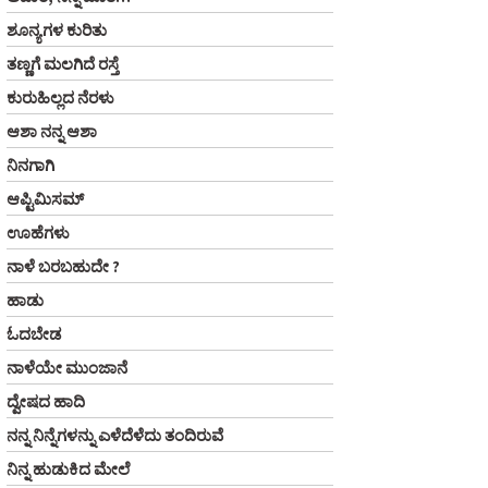
ಶೂನ್ಯಗಳ ಕುರಿತು
ತಣ್ಣಗೆ ಮಲಗಿದೆ ರಸ್ತೆ
ಕುರುಹಿಲ್ಲದ ನೆರಳು
ಆಶಾ ನನ್ನ ಆಶಾ
ನಿನಗಾಗಿ
ಆಪ್ಟಿಮಿಸಮ್
ಊಹೆಗಳು
ನಾಳೆ ಬರಬಹುದೇ ?
ಹಾಡು
ಓದಬೇಡ
ನಾಳೆಯೇ ಮುಂಜಾನೆ
ದ್ವೇಷದ ಹಾದಿ
ನನ್ನ ನಿನ್ನೆಗಳನ್ನು ಎಳೆದೆಳೆದು ತಂದಿರುವೆ
ನಿನ್ನ ಹುಡುಕಿದ ಮೇಲೆ