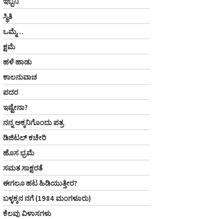
ಇಬ್ಬನಿ
ಸ್ಥಿತಿ
ಒಮ್ಮೆ…
ಕ್ಷಮೆ
ಹಳೆ ಹಾಡು
ಕಾಲನುವಾಚ
ಪದರ
ಇಷ್ಟೇನಾ?
ನನ್ನ ಅಕ್ಕನಿಗೊಂದು ಪತ್ರ
ಡಿಜಿಟಲ್‌ ಕಚೇರಿ
ಹೊಸ ಭ್ರಮೆ
ಸಮತ ಸಾಕ್ಷರತೆ
ಈಗಲೂ ಹಟ ಹಿಡಿಯುತ್ತೀರ?
ಬಳ್ಳಕ್ಕನ ನಗೆ (1984 ಮಂಗಳೂರು)
ಕೆಲವು ವಿಳಾಸಗಳು