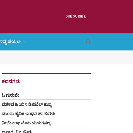
SUBSCRIBE
ನನ್ನ ಪಯಣ
ಕವನಗಳು
ಓ ಗುರುವೇ..
ದಶಕದ ಹಿಂದಿನ ಡಿಜಿಟಲ್ ಕಾವ್ಯ
ಮೂರು ಜೈವಿಕ ಇಂಧನ ಹಾಡುಗಳು
ನೀನೇನಂಥ ಮೆದು ಹುಡುಗನಲ್ಲ
ಅಪಾರ, ನಿನ್ನ ಜೊತೆ…