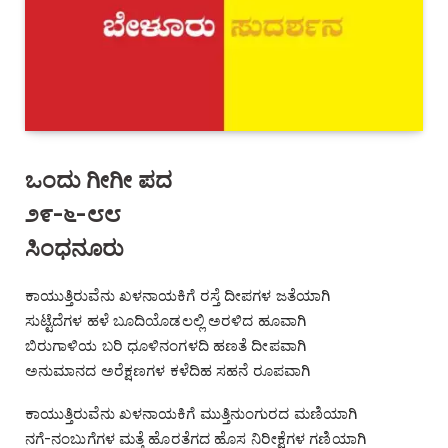
ಒಂದು ಗೀಗೀ ಪದ
೨೯-೬-೮೮
ಸಿಂಧನೂರು
ಕಾಯುತ್ತಿರುವೆನು ಖಳನಾಯಕಿಗೆ ರಸ್ತೆ ದೀಪಗಳ ಜತೆಯಾಗಿ
ಸುಟ್ಟೆದೆಗಳ ಹಳೆ ಬೂದಿಯೊಡಲಲ್ಲಿ ಅರಳಿದ ಹೂವಾಗಿ
ಬಿರುಗಾಳಿಯ ಬರಿ ಧೂಳಿನಂಗಳದಿ ಹಣತೆ ದೀಪವಾಗಿ
ಅನುಮಾನದ ಅರೆಕ್ಷಣಗಳ ಕಳೆದಿಹ ಸಹನೆ ರೂಪವಾಗಿ
ಕಾಯುತ್ತಿರುವೆನು ಖಳನಾಯಕಿಗೆ ಮುತ್ತಿನುಂಗುರದ ಮಣಿಯಾಗಿ
ನಗೆ-ನಂಬುಗೆಗಳ ಮತ್ತೆ ಹೊರತೆಗದ ಹೊಸ ನಿರೀಕ್ಷೆಗಳ ಗಣಿಯಾಗಿ