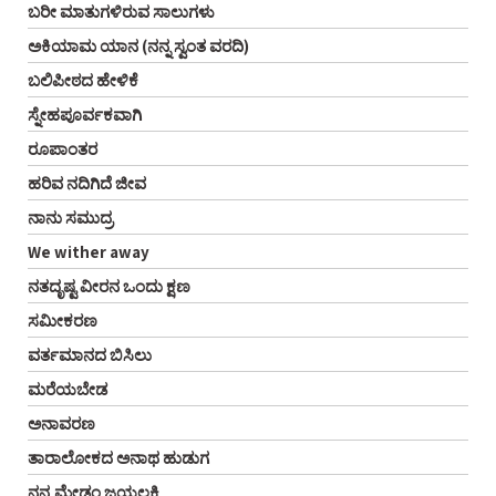
ಬರೀ ಮಾತುಗಳಿರುವ ಸಾಲುಗಳು
ಅಕಿಯಾಮ ಯಾನ (ನನ್ನ ಸ್ವಂತ ವರದಿ)
ಬಲಿಪೀಠದ ಹೇಳಿಕೆ
ಸ್ನೇಹಪೂರ್ವಕವಾಗಿ
ರೂಪಾಂತರ
ಹರಿವ ನದಿಗಿದೆ ಜೀವ
ನಾನು ಸಮುದ್ರ
We wither away
ನತದೃಷ್ಟ ವೀರನ ಒಂದು ಕ್ಷಣ
ಸಮೀಕರಣ
ವರ್ತಮಾನದ ಬಿಸಿಲು
ಮರೆಯಬೇಡ
ಅನಾವರಣ
ತಾರಾಲೋಕದ ಅನಾಥ ಹುಡುಗ
ನನ್ನ ಮೇಡಂ ಜಯಲಕ್ಷ್ಮಿ