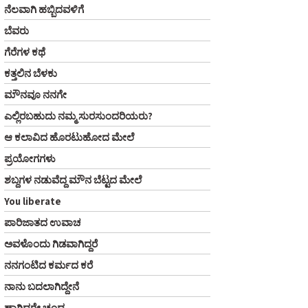
ನೆಲವಾಗಿ ಹಬ್ಬಿದವಳಿಗೆ
ಬೆವರು
ಗೆರೆಗಳ ಕಥೆ
ಕತ್ತಲಿನ ಬೆಳಕು
ಮೌನವೂ ನನಗೇ
ಎಲ್ಲಿರಬಹುದು ನಮ್ಮ ಸುರಸುಂದರಿಯರು?
ಆ ಕಲಾವಿದ ಹೊರಟುಹೋದ ಮೇಲೆ
ಪ್ರಯೋಗಗಳು
ಶಬ್ದಗಳ ನಡುವೆದ್ದ ಮೌನ ಬೆಟ್ಟದ ಮೇಲೆ
You liberate
ಪಾರಿಜಾತದ ಉವಾಚ
ಅವಳೊಂದು ಗಿಡವಾಗಿದ್ದರೆ
ನನಗಂಟಿದ ಕರ್ಮದ ಕರೆ
ನಾನು ಬದಲಾಗಿದ್ದೇನೆ
ಹಾಗಿದ್ದರೇ ಚಂದ