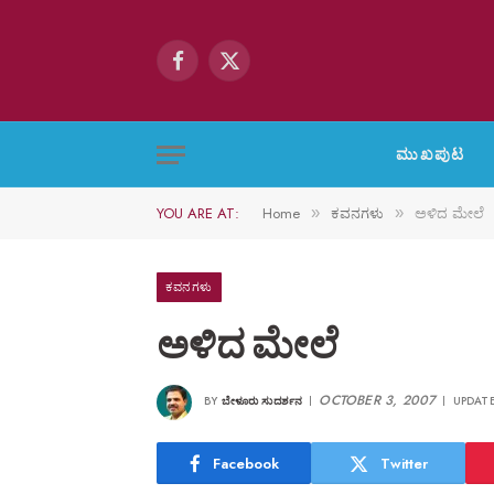
Facebook
X
(Twitter)
ಮುಖಪುಟ
YOU ARE AT:
Home
ಕವನಗಳು
ಅಳಿದ ಮೇಲೆ
»
»
ಕವನಗಳು
ಅಳಿದ ಮೇಲೆ
OCTOBER 3, 2007
BY
ಬೇಳೂರು ಸುದರ್ಶನ
UPDATE
Facebook
Twitter