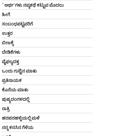
`ಅರ್ಥ’ಗಳು ನವ್ಯಕಥೆ ಕಟ್ಟುವ ಮೊದಲು
ಹೀಗೆ
ಸಂಬಂಧಪಟ್ಟವರಿಗೆ
ಉತ್ತರ
ಬೀಜಕ್ಕೆ
ಬೇಡಿಕೆಗಳು
ವೈಫಲ್ಯದತ್ತ
ಒಂದು ಗುಟ್ಟಿನ ಮಾತು
ಪ್ರತಿನಾಯಕ
ಕೊನೆಯ ಮಾತು
ಪುಷ್ಯದಂಗಳದಲ್ಲಿ
ರಾತ್ರಿ
ಹರಪನಹಳ್ಳಿಯಲ್ಲಿ ಮಳೆ
ನನ್ನ ಕನಸಿನ ಗೆಳೆಯ