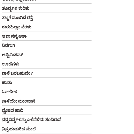
ಶೂನ್ಯಗಳ ಕುರಿತು
ತಣ್ಣಗೆ ಮಲಗಿದೆ ರಸ್ತೆ
ಕುರುಹಿಲ್ಲದ ನೆರಳು
ಆಶಾ ನನ್ನ ಆಶಾ
ನಿನಗಾಗಿ
ಆಪ್ಟಿಮಿಸಮ್
ಊಹೆಗಳು
ನಾಳೆ ಬರಬಹುದೇ ?
ಹಾಡು
ಓದಬೇಡ
ನಾಳೆಯೇ ಮುಂಜಾನೆ
ದ್ವೇಷದ ಹಾದಿ
ನನ್ನ ನಿನ್ನೆಗಳನ್ನು ಎಳೆದೆಳೆದು ತಂದಿರುವೆ
ನಿನ್ನ ಹುಡುಕಿದ ಮೇಲೆ