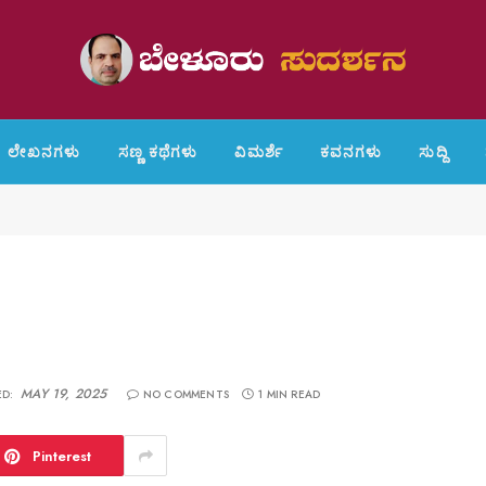
ಲೇಖನಗಳು
ಸಣ್ಣ ಕಥೆಗಳು
ವಿಮರ್ಶೆ
ಕವನಗಳು
ಸುದ್ದಿ
MAY 19, 2025
D:
NO COMMENTS
1 MIN READ
Pinterest