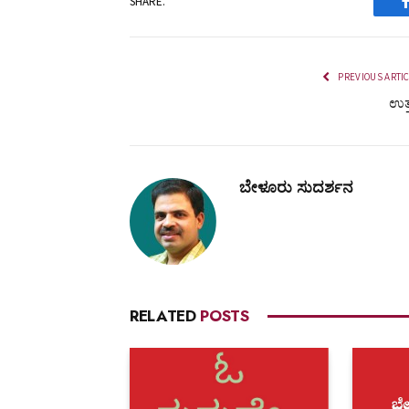
SHARE.
PREVIOUS ARTI
ಉತ್
ಬೇಳೂರು ಸುದರ್ಶನ
RELATED
POSTS