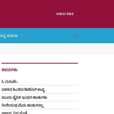
SUBSCRIBE
ನನ್ನ ಪಯಣ
ಕವನಗಳು
ಓ ಗುರುವೇ..
ದಶಕದ ಹಿಂದಿನ ಡಿಜಿಟಲ್ ಕಾವ್ಯ
ಮೂರು ಜೈವಿಕ ಇಂಧನ ಹಾಡುಗಳು
ನೀನೇನಂಥ ಮೆದು ಹುಡುಗನಲ್ಲ
ಅಪಾರ, ನಿನ್ನ ಜೊತೆ…