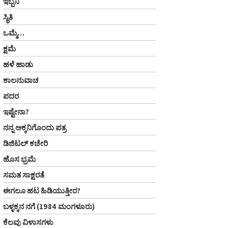
ಇಬ್ಬನಿ
ಸ್ಥಿತಿ
ಒಮ್ಮೆ…
ಕ್ಷಮೆ
ಹಳೆ ಹಾಡು
ಕಾಲನುವಾಚ
ಪದರ
ಇಷ್ಟೇನಾ?
ನನ್ನ ಅಕ್ಕನಿಗೊಂದು ಪತ್ರ
ಡಿಜಿಟಲ್‌ ಕಚೇರಿ
ಹೊಸ ಭ್ರಮೆ
ಸಮತ ಸಾಕ್ಷರತೆ
ಈಗಲೂ ಹಟ ಹಿಡಿಯುತ್ತೀರ?
ಬಳ್ಳಕ್ಕನ ನಗೆ (1984 ಮಂಗಳೂರು)
ಕೆಲವು ವಿಳಾಸಗಳು