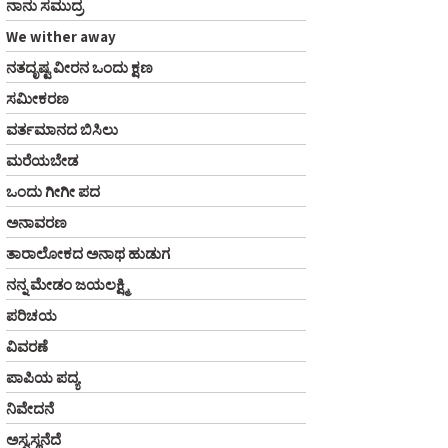
ನಾನು ಸಮುದ್ರ
We wither away
ನತದೃಷ್ಟ ವೀರನ ಒಂದು ಕ್ಷಣ
ಸಮೀಕರಣ
ವರ್ತಮಾನದ ಬಿಸಿಲು
ಮರೆಯಬೇಡ
ಒಂದು ಗೀಗೀ ಪದ
ಅನಾವರಣ
ತಾರಾಲೋಕದ ಅನಾಥ ಹುಡುಗ
ನನ್ನ ಮೇಡಂ ಜಯಲಕ್ಷ್ಮಿ
ಪರಿಚಯ
ವಿವರಣೆ
ಪಾಪಿಯ ಪದ್ಯ
ನಿವೇದನೆ
ಅಸ್ವಸ್ಥನೆದೆ