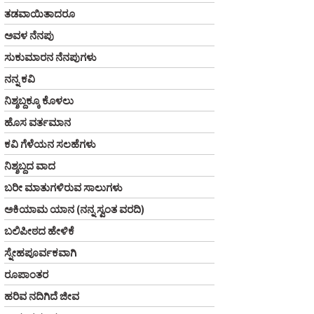
ತಡವಾಯಿತಾದರೂ
ಅವಳ ನೆನಪು
ಸುಕುಮಾರನ ನೆನಪುಗಳು
ನನ್ನ ಕವಿ
ನಿಶ್ಶಬ್ದಕ್ಕೂ ಕೊಳಲು
ಹೊಸ ವರ್ತಮಾನ
ಕವಿ ಗೆಳೆಯನ ಸಲಹೆಗಳು
ನಿಶ್ಶಬ್ದದ ವಾದ
ಬರೀ ಮಾತುಗಳಿರುವ ಸಾಲುಗಳು
ಅಕಿಯಾಮ ಯಾನ (ನನ್ನ ಸ್ವಂತ ವರದಿ)
ಬಲಿಪೀಠದ ಹೇಳಿಕೆ
ಸ್ನೇಹಪೂರ್ವಕವಾಗಿ
ರೂಪಾಂತರ
ಹರಿವ ನದಿಗಿದೆ ಜೀವ