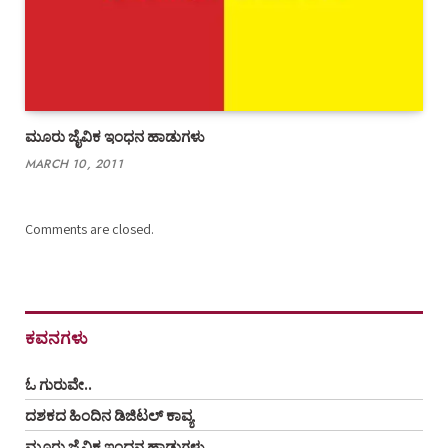
ಮೂರು ಜೈವಿಕ ಇಂಧನ ಹಾಡುಗಳು
MARCH 10, 2011
Comments are closed.
ಕವನಗಳು
ಓ ಗುರುವೇ..
ದಶಕದ ಹಿಂದಿನ ಡಿಜಿಟಲ್ ಕಾವ್ಯ
ಮೂರು ಜೈವಿಕ ಇಂಧನ ಹಾಡುಗಳು