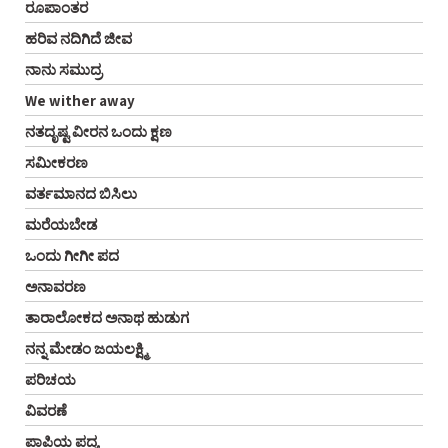
ರೂಪಾಂತರ
ಹರಿವ ನದಿಗಿದೆ ಜೀವ
ನಾನು ಸಮುದ್ರ
We wither away
ನತದೃಷ್ಟ ವೀರನ ಒಂದು ಕ್ಷಣ
ಸಮೀಕರಣ
ವರ್ತಮಾನದ ಬಿಸಿಲು
ಮರೆಯಬೇಡ
ಒಂದು ಗೀಗೀ ಪದ
ಅನಾವರಣ
ತಾರಾಲೋಕದ ಅನಾಥ ಹುಡುಗ
ನನ್ನ ಮೇಡಂ ಜಯಲಕ್ಷ್ಮಿ
ಪರಿಚಯ
ವಿವರಣೆ
ಪಾಪಿಯ ಪದ್ಯ