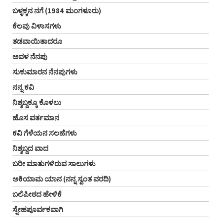
ಬಳ್ಳಕ್ಕನ ನಗೆ (1984 ಮಂಗಳೂರು)
ಕೆಲವು ವಿಳಾಸಗಳು
ತಡವಾಯಿತಾದರೂ
ಅವಳ ನೆನಪು
ಸುಕುಮಾರನ ನೆನಪುಗಳು
ನನ್ನ ಕವಿ
ನಿಶ್ಶಬ್ದಕ್ಕೂ ಕೊಳಲು
ಹೊಸ ವರ್ತಮಾನ
ಕವಿ ಗೆಳೆಯನ ಸಲಹೆಗಳು
ನಿಶ್ಶಬ್ದದ ವಾದ
ಬರೀ ಮಾತುಗಳಿರುವ ಸಾಲುಗಳು
ಅಕಿಯಾಮ ಯಾನ (ನನ್ನ ಸ್ವಂತ ವರದಿ)
ಬಲಿಪೀಠದ ಹೇಳಿಕೆ
ಸ್ನೇಹಪೂರ್ವಕವಾಗಿ