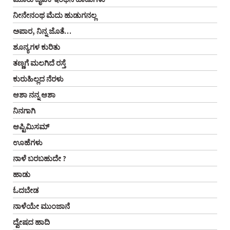
ನೀನೇನಂಥ ಮೆದು ಹುಡುಗನಲ್ಲ
ಅಪಾರ, ನಿನ್ನ ಜೊತೆ…
ಶೂನ್ಯಗಳ ಕುರಿತು
ತಣ್ಣಗೆ ಮಲಗಿದೆ ರಸ್ತೆ
ಕುರುಹಿಲ್ಲದ ನೆರಳು
ಆಶಾ ನನ್ನ ಆಶಾ
ನಿನಗಾಗಿ
ಆಪ್ಟಿಮಿಸಮ್
ಊಹೆಗಳು
ನಾಳೆ ಬರಬಹುದೇ ?
ಹಾಡು
ಓದಬೇಡ
ನಾಳೆಯೇ ಮುಂಜಾನೆ
ದ್ವೇಷದ ಹಾದಿ