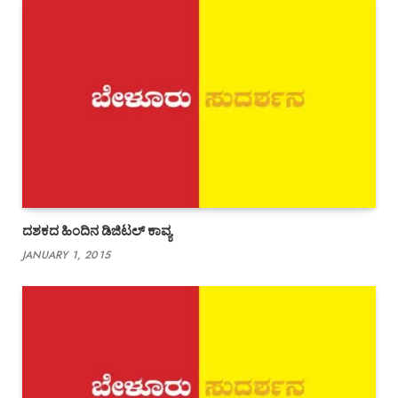
ದಶಕದ ಹಿಂದಿನ ಡಿಜಿಟಲ್ ಕಾವ್ಯ
JANUARY 1, 2015